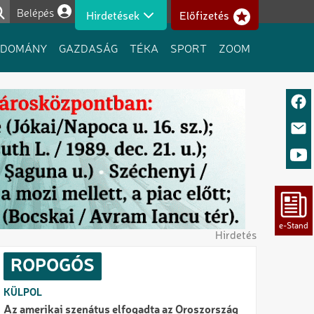
Belépés
Hirdetések
Előfizetés
Felhasználói fiók menüje
UDOMÁNY
GAZDASÁG
TÉKA
SPORT
ZOOM
Hirdetés
ROPOGÓS
KÜLPOL
Az amerikai szenátus elfogadta az Oroszország