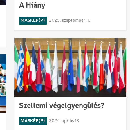
A Hiány
MÁSKÉP(P)
2025. szeptember 11.
Szellemi végelgyengülés?
MÁSKÉP(P)
2024. április 18.