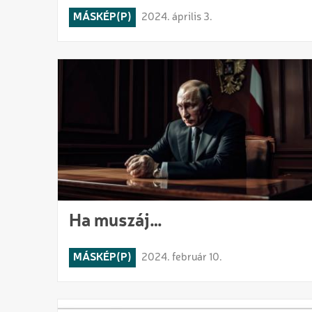
MÁSKÉP(P)
2024. április 3.
Ha muszáj…
MÁSKÉP(P)
2024. február 10.