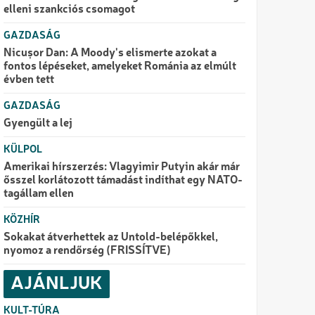
elleni szankciós csomagot
GAZDASÁG
Nicușor Dan: A Moody's elismerte azokat a
fontos lépéseket, amelyeket Románia az elmúlt
évben tett
GAZDASÁG
Gyengült a lej
KÜLPOL
Amerikai hírszerzés: Vlagyimir Putyin akár már
ősszel korlátozott támadást indíthat egy NATO-
tagállam ellen
KÖZHÍR
Sokakat átverhettek az Untold-belépőkkel,
nyomoz a rendőrség (FRISSÍTVE)
AJÁNLJUK
KULT-TÚRA