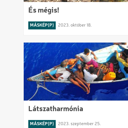
És mégis!
MÁSKÉP(P)
2023. október 18.
Látszatharmónia
MÁSKÉP(P)
2023. szeptember 25.