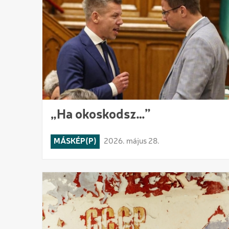
„Ha okoskodsz…”
MÁSKÉP(P)
2026. május 28.