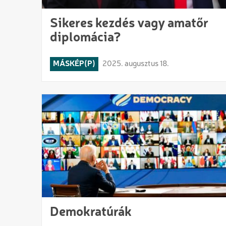
Sikeres kezdés vagy amatőr
diplomácia?
MÁSKÉP(P)
2025. augusztus 18.
Demokratúrák