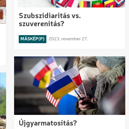
Szubszidiaritás vs.
szuverenitás?
MÁSKÉP(P)
2023. november 27.
Újgyarmatosítás?