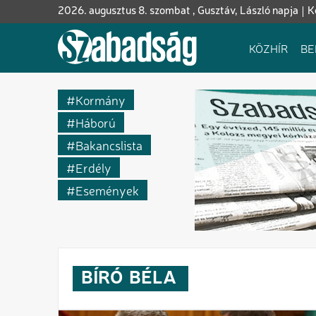
Ugrás
2026. augusztus 8. szombat , Gusztáv, László napja
K
a
tartalomra
Fő
KÖZHÍR
BE
navigáció
Kormány
Háború
Bakancslista
Erdély
Események
BÍRÓ
BÉLA