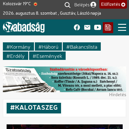
Ugrás
Belépés
Kolozsvár 19°C
Előfizetés
Felhasználói fiók me
a
2026. augusztus 8. szombat , Gusztáv, László napja
tartalomra
Kormány
Háború
Bakancslista
Erdély
Események
Hirdetés
KALOTASZEG