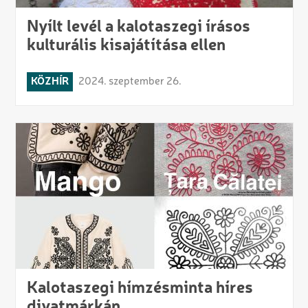
Nyílt levél a kalotaszegi írásos
kulturális kisajátítása ellen
KÖZHÍR
2024. szeptember 26.
Kalotaszegi hímzésminta híres
divatmárkán