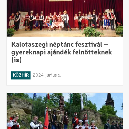
Kalotaszegi néptánc fesztivál –
gyereknapi ajándék felnőtteknek
(is)
KÖZHÍR
2024. június 6.