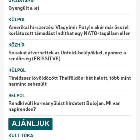
GAZDASÁG
Gyengült a lej
KÜLPOL
Amerikai hírszerzés: Vlagyimir Putyin akár már ősszel
korlátozott támadást indíthat egy NATO-tagállam ellen
KÖZHÍR
Sokakat átverhettek az Untold-belépőkkel, nyomoz a
rendőrség (FRISSÍTVE)
KÜLPOL
Tinédzser lövöldözött Thaiföldön: hét halott, több mint
harminc sebesült
BELPOL
Rendkívüli kormányülést hirdetett Bolojan. Mi van
napirenden?
AJÁNLJUK
KULT-TÚRA