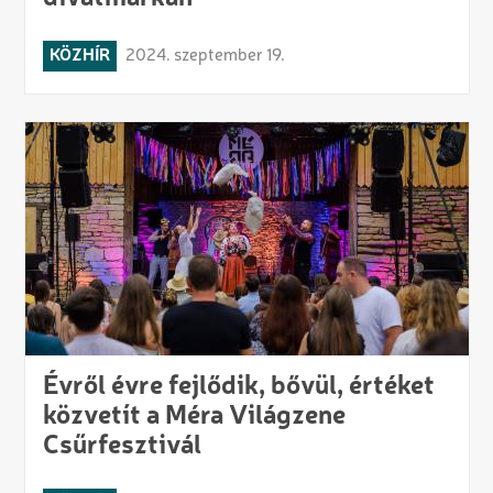
KÖZHÍR
2024. szeptember 19.
Évről évre fejlődik, bővül, értéket
közvetít a Méra Világzene
Csűrfesztivál