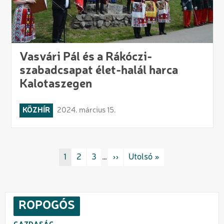
Vasvári Pál és a Rákóczi-
szabadcsapat élet-halál harca
Kalotaszegen
KÖZHÍR
2024. március 15.
Oldalszámozás
Rovat/cimke
1
Rovat/cimke
2
Rovat/cimke
3
…
Következő oldal
››
Utolsó oldal
Utolsó »
ROPOGÓS