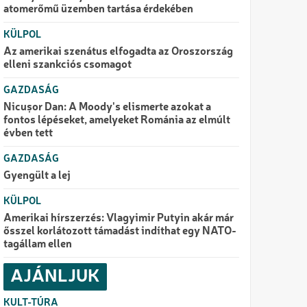
atomerőmű üzemben tartása érdekében
KÜLPOL
Az amerikai szenátus elfogadta az Oroszország
elleni szankciós csomagot
GAZDASÁG
Nicușor Dan: A Moody's elismerte azokat a
fontos lépéseket, amelyeket Románia az elmúlt
évben tett
GAZDASÁG
Gyengült a lej
KÜLPOL
Amerikai hírszerzés: Vlagyimir Putyin akár már
ősszel korlátozott támadást indíthat egy NATO-
tagállam ellen
AJÁNLJUK
KULT-TÚRA