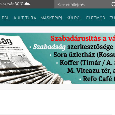
olozsvár 30°C
LPOL
KULT-TÚRA
MÁSKÉP(P)
KÜLPOL
ÉLETMÓD
T