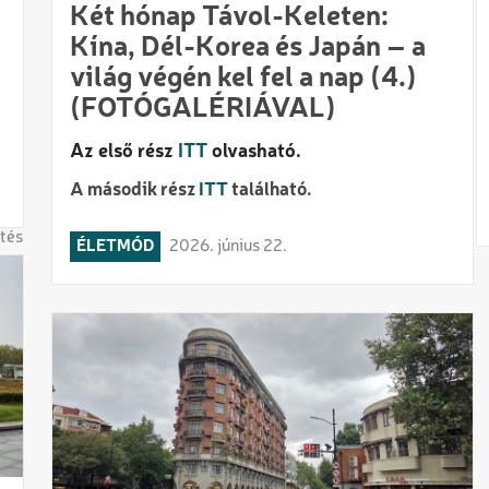
Két hónap Távol-Keleten:
Kína, Dél-Korea és Japán – a
világ végén kel fel a nap (4.)
(FOTÓGALÉRIÁVAL)
Az első rész
ITT
olvasható.
A második rész
ITT
található.
tés
ÉLETMÓD
2026. június 22.