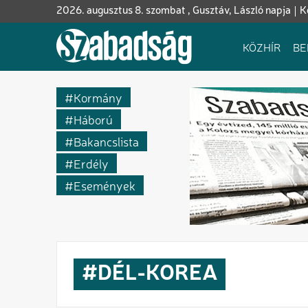
Ugrás
2026. augusztus 8. szombat , Gusztáv, László napja
K
a
tartalomra
Fő
KÖZHÍR
BE
navigáció
Kormány
Háború
Bakancslista
Erdély
Események
DÉL-KOREA