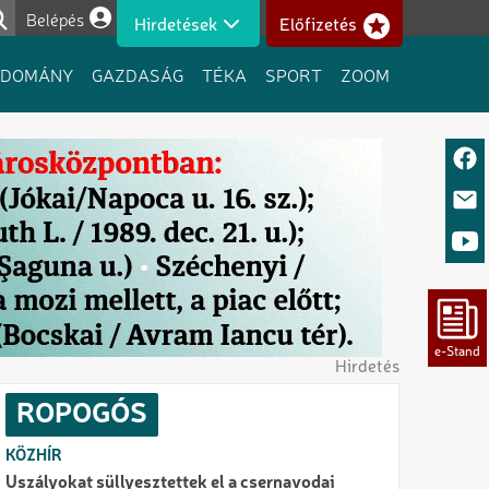
Belépés
Hirdetések
Előfizetés
Felhasználói fiók menüje
UDOMÁNY
GAZDASÁG
TÉKA
SPORT
ZOOM
Hirdetés
ROPOGÓS
KÖZHÍR
Uszályokat süllyesztettek el a csernavodai