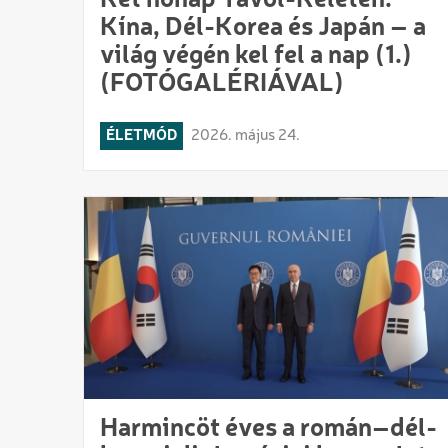
Két hónap Távol-Keleten:
Kína, Dél-Korea és Japán – a
világ végén kel fel a nap (1.)
(FOTÓGALÉRIÁVAL)
ÉLETMÓD
2026. május 24.
Harmincöt éves a román–dél-