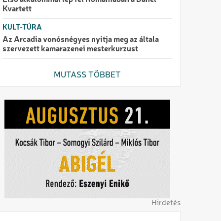
Első alkalommal lép fel Romániában a Danel
Kvartett
KULT-TÚRA
Az Arcadia vonósnégyes nyitja meg az általa
szervezett kamarazenei mesterkurzust
MUTASS TÖBBET
Hirdetés