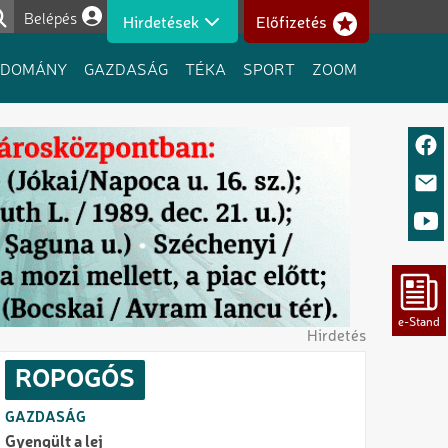
Belépés
Hirdetések
Előfizetés
Felhasználói fiók menüje
UDOMÁNY
GAZDASÁG
TÉKA
SPORT
ZOOM
Hirdetés
ROPOGÓS
GAZDASÁG
Gyengült a lej