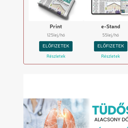
Print
e-Stand
125
lej/hó
55
lej/hó
ELŐFIZETEK
ELŐFIZETEK
Részletek
Részletek