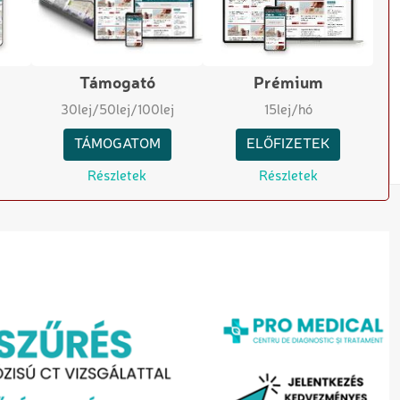
Támogató
Prémium
30
lej
/50
lej
/100
lej
15
lej/hó
TÁMOGATOM
ELŐFIZETEK
Részletek
Részletek