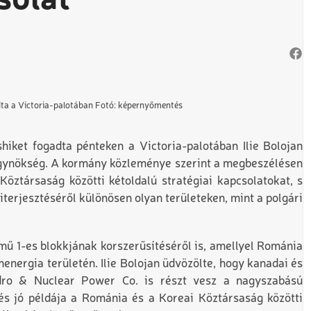
solat
dta a Victoria-palotában Fotó: képernyőmentés
iket fogadta pénteken a Victoria-palotában Ilie Bolojan
gynökség. A kormány közleménye szerint a megbeszélésen
öztársaság közötti kétoldalú stratégiai kapcsolatokat, s
terjesztéséről különösen olyan területeken, mint a polgári
ű 1-es blokkjának korszerűsítéséről is, amellyel Románia
energia területén. Ilie Bolojan üdvözölte, hogy kanadai és
ydro & Nuclear Power Co. is részt vesz a nagyszabású
dés jó példája a Románia és a Koreai Köztársaság közötti