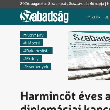
Ugrás
2026. augusztus 8. szombat , Gusztáv, László napja
K
a
tartalomra
Fő
KÖZHÍR
BE
navigáció
Kormány
Háború
Bakancslista
Erdély
Események
Harmincöt éves 