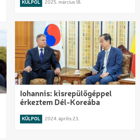
KÜLPOL
2025. március 18.
Iohannis: kisrepülőgéppel
érkeztem Dél-Koreába
KÜLPOL
2024. április 23.