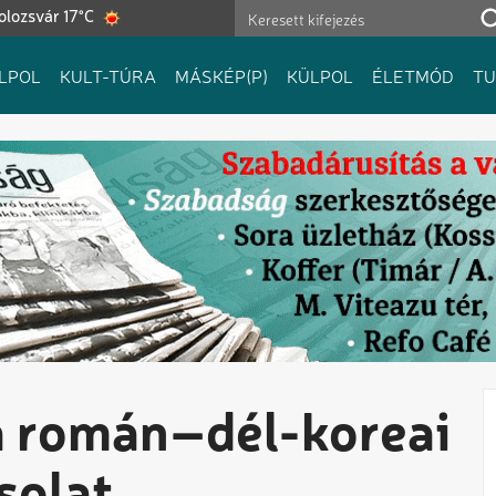
olozsvár 17°C
LPOL
KULT-TÚRA
MÁSKÉP(P)
KÜLPOL
ÉLETMÓD
T
a román–dél-koreai