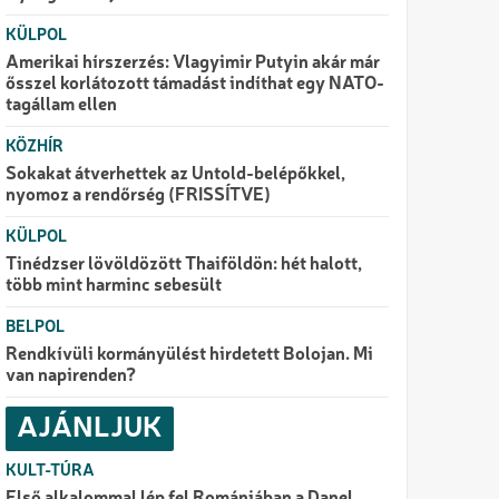
KÜLPOL
Amerikai hírszerzés: Vlagyimir Putyin akár már
ősszel korlátozott támadást indíthat egy NATO-
tagállam ellen
KÖZHÍR
Sokakat átverhettek az Untold-belépőkkel,
nyomoz a rendőrség (FRISSÍTVE)
KÜLPOL
Tinédzser lövöldözött Thaiföldön: hét halott,
több mint harminc sebesült
BELPOL
Rendkívüli kormányülést hirdetett Bolojan. Mi
van napirenden?
AJÁNLJUK
KULT-TÚRA