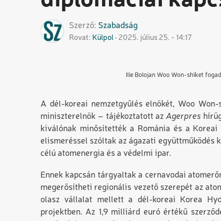
diplomáciai kapc
Szerző
Szabadság
Rovat
Külpol
2025. július 25. - 14:17
Ilie Bolojan Woo Won-shiket foga
A dél-koreai nemzetgyűlés elnökét, Woo Won-sh
miniszterelnök – tájékoztatott az
Agerpres
hírü
kiválónak minősítették a Románia és a Koreai K
elismeréssel szóltak az ágazati együttműködés ki
célú atomenergia és a védelmi ipar.
Ennek kapcsán tárgyaltak a cernavodai atomerőm
megerősítheti regionális vezető szerepét az atom
olasz vállalat mellett a dél-koreai Korea H
projektben. Az 1,9 milliárd euró értékű szerző