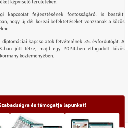
ket képviselő területeken.
 kapcsolat fejlesztésének fontosságáról is beszélt,
an, hogy új dél-koreai befektetéseket vonzzanak a közös
ekbe.
 diplomáciai kapcsolatok felvételének 35. évfordulóját. A
08-ban jött létre, majd egy 2024-ben elfogadott közös
a kormány közleményében.
 Szabadságra és támogatja lapunkat!