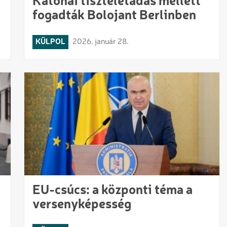
Katonai tiszteletadás mellett
fogadták Bolojant Berlinben
KÜLPOL
2026. január 28.
EU-csúcs: a központi téma a
versenyképesség