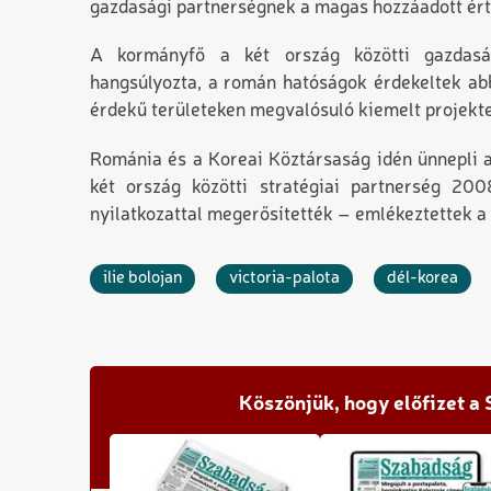
gazdasági partnerségnek a magas hozzáadott érté
A kormányfő a két ország közötti gazdasági
hangsúlyozta, a román hatóságok érdekeltek abb
érdekű területeken megvalósuló kiemelt projekt
Románia és a Koreai Köztársaság idén ünnepli a
két ország közötti stratégiai partnerség 20
nyilatkozattal megerősítették – emlékeztettek 
ilie bolojan
victoria-palota
dél-korea
Köszönjük, hogy előfizet a