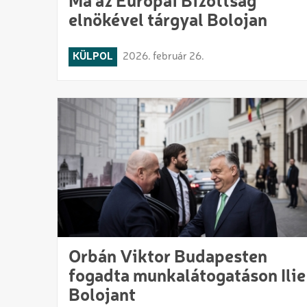
Ma az Európai Bizottság
elnökével tárgyal Bolojan
KÜLPOL
2026. február 26.
Orbán Viktor Budapesten
fogadta munkalátogatáson Ilie
Bolojant