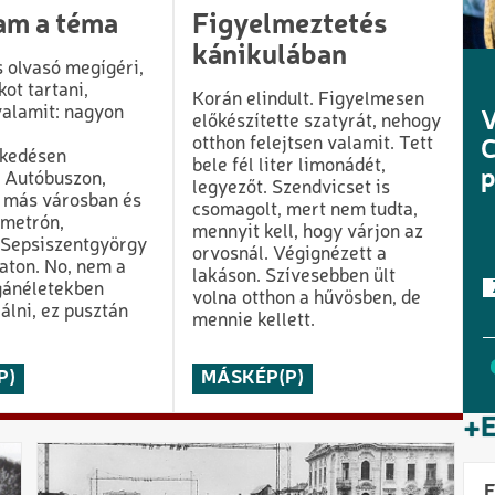
am a téma
Figyelmeztetés
kánikulában
 olvasó megígéri,
kot tartani,
Korán elindult. Figyelmesen
alamit: nagyon
előkészítette szatyrát, nehogy
H
otthon felejtsen valamit. Tett
a
kedésen
bele fél liter limonádét,
. Autóbuszon,
legyezőt. Szendvicset is
, más városban és
csomagolt, mert nem tudta,
 metrón,
mennyit kell, hogy várjon az
Sepsiszentgyörgy
orvosnál. Végignézett a
aton. No, nem a
lakáson. Szívesebben ült
gánéletekben
volna otthon a hűvösben, de
álni, ez pusztán
mennie kellett.
P)
MÁSKÉP(P)
+
E