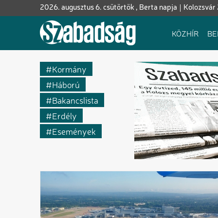
Ugrás
2026. augusztus 6. csütörtök , Berta napja
Kolozsvár 
a
tartalomra
Fő
KÖZHÍR
BE
navigáció
Kormány
Háború
Bakancslista
Erdély
Események
Szabadság,
Szabadság,
ahol
Kolozsvár