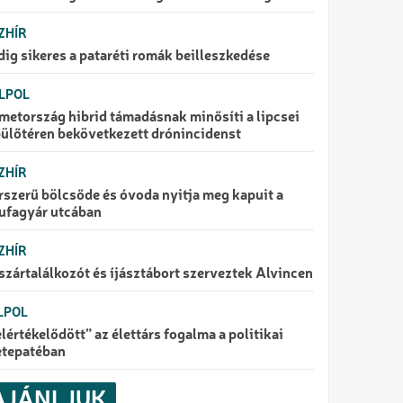
ZHÍR
ig sikeres a pataréti romák beilleszkedése
LPOL
metország hibrid támadásnak minősíti a lipcsei
pülőtéren bekövetkezett drónincidenst
ZHÍR
szerű bölcsőde és óvoda nyitja meg kapuit a
ufagyár utcában
ZHÍR
zártalálkozót és íjásztábort szerveztek Alvincen
LPOL
lértékelődött” az élettárs fogalma a politikai
etepatéban
AJÁNLJUK