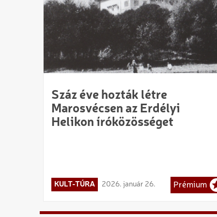
Száz éve hozták létre
Marosvécsen az Erdélyi
Helikon íróközösséget
KULT-TÚRA
2026. január 26.
Prémium