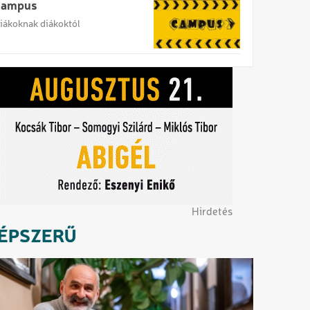
Campus
iákoknak diákoktól
Hirdetés
ÉPSZERŰ