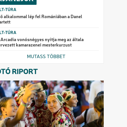
LT-TÚRA
ső alkalommal lép fel Romániában a Danel
artett
LT-TÚRA
 Arcadia vonósnégyes nyitja meg az általa
ervezett kamarazenei mesterkurzust
MUTASS TÖBBET
OTÓ RIPORT