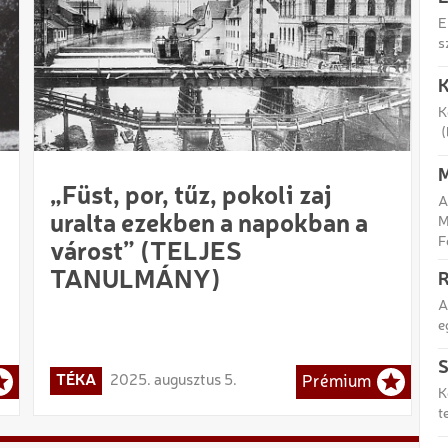
E
s
K
K
(
M
„Füst, por, tűz, pokoli zaj
A
uralta ezekben a napokban a
M
F
várost” (TELJES
TANULMÁNY)
R
A
e
S
TÉKA
2025. augusztus 5.
Prémium
K
t