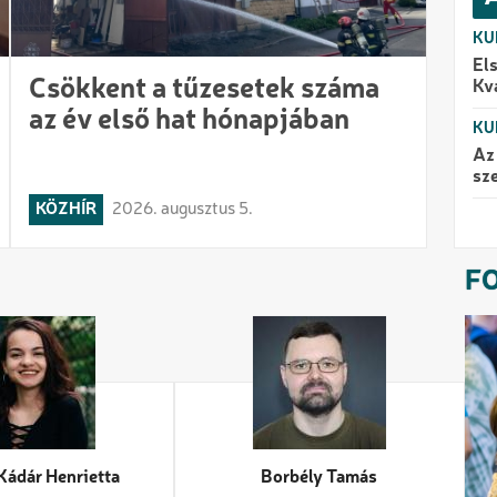
KU
El
Csökkent a tűzesetek száma
Kv
az év első hat hónapjában
KU
Az
sz
KÖZHÍR
2026. augusztus 5.
F
ádár Henrietta
Borbély Tamás