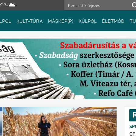
21°C
LPOL
KULT-TÚRA
MÁSKÉP(P)
KÜLPOL
ÉLETMÓD
T
SP
CF