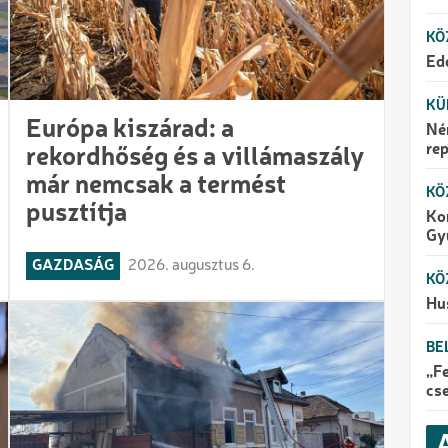
KÖ
Edd
KÜ
Európa kiszárad: a
Né
re
rekordhőség és a villámaszály
már nemcsak a termést
KÖ
pusztítja
Kor
Gy
GAZDASÁG
2026. augusztus 6.
KÖ
Hus
BE
„Fe
cs