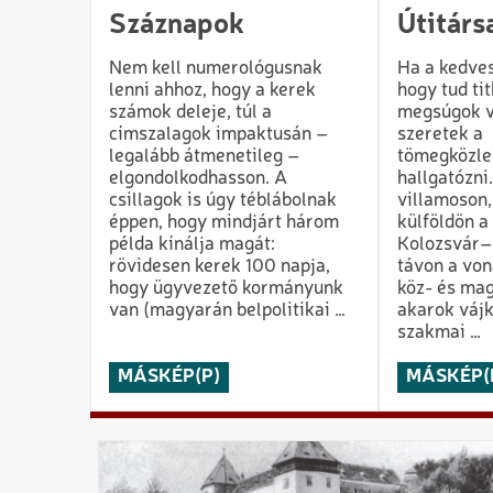
Száznapok
Útitárs
Nem kell numerológusnak
Ha a kedves
lenni ahhoz, hogy a kerek
hogy tud tit
számok deleje, túl a
megsúgok v
címszalagok impaktusán –
szeretek a
legalább átmenetileg –
tömegközle
elgondolkodhasson. A
hallgatózni
csillagok is úgy téblábolnak
villamoson
éppen, hogy mindjárt három
külföldön a
példa kínálja magát:
Kolozsvár–
rövidesen kerek 100 napja,
távon a von
hogy ügyvezető kormányunk
köz- és ma
van (magyarán belpolitikai …
akarok vájk
szakmai …
MÁSKÉP(P)
MÁSKÉP(