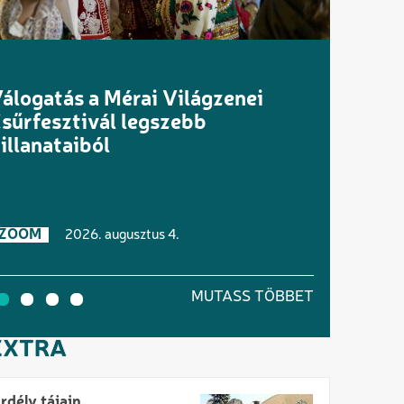
aditechnikai eszközök parádéja
 Sétatéren
ZOOM
2026. augusztus 1.
MUTASS TÖBBET
EXTRA
rdély tájain