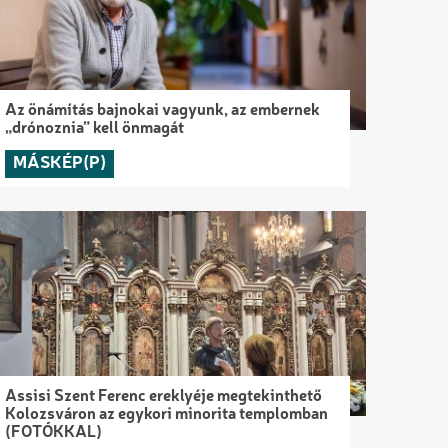
Az önámítás bajnokai vagyunk, az embernek
„drónoznia” kell önmagát
MÁSKÉP(P)
Assisi Szent Ferenc ereklyéje megtekinthető
Kolozsváron az egykori minorita templomban
(FOTÓKKAL)