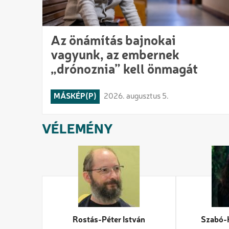
Az önámítás bajnokai
vagyunk, az embernek
„drónoznia” kell önmagát
MÁSKÉP(P)
2026. augusztus 5.
VÉLEMÉNY
Rostás-Péter István
Szabó-K