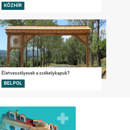
KÖZHÍR
Életveszélyesek a székelykapuk?
BELPOL