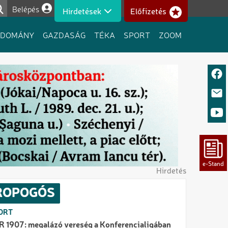
Belépés
Hirdetések
Előfizetés
Felhasználói fiók menüje
UDOMÁNY
GAZDASÁG
TÉKA
SPORT
ZOOM
Hirdetés
ROPOGÓS
ORT
R 1907: megalázó vereség a Konferencialigában