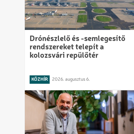
ahol
és
Erdély
Erdély
legfrissebb
és
hírei
várnak
Drónészlelő és -semlegesítő
a
rád
rendszereket telepít a
kolozsvári repülőtér
nagyvilág
legfrissebb
KÖZHÍR
2026. augusztus 6.
hírei
várnak
rád