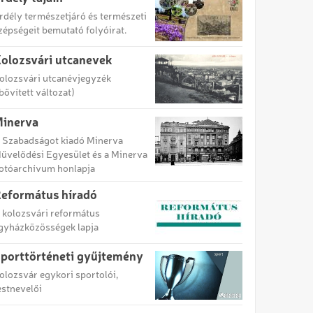
rdély természetjáró és természeti
zépségeit bemutató folyóirat.
olozsvári utcanevek
olozsvári utcanévjegyzék
bővített változat)
inerva
 Szabadságot kiadó Minerva
űvelődési Egyesület és a Minerva
otóarchívum honlapja
eformátus híradó
 kolozsvári református
gyházközösségek lapja
porttörténeti gyűjtemény
olozsvár egykori sportolói,
estnevelői