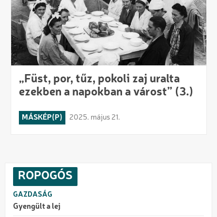
„Füst, por, tűz, pokoli zaj uralta
ezekben a napokban a várost” (3.)
MÁSKÉP(P)
2025. május 21.
ROPOGÓS
GAZDASÁG
Gyengült a lej