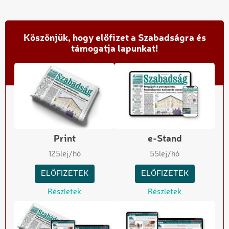
Köszönjük, hogy előfizet a Szabadságra és
támogatja lapunkat!
Print
e-Stand
125
lej/hó
55
lej/hó
ELŐFIZETEK
ELŐFIZETEK
Részletek
Részletek