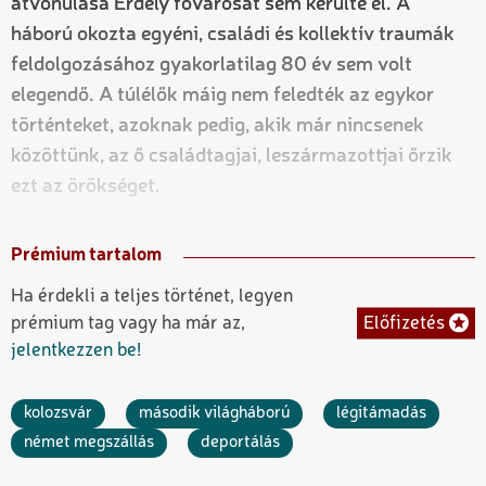
átvonulása Erdély fővárosát sem kerülte el. A
háború okozta egyéni, családi és kollektív traumák
feldolgozásához gyakorlatilag 80 év sem volt
elegendő. A túlélők máig nem feledték az egykor
történteket, azoknak pedig, akik már nincsenek
közöttünk, az ő családtagjai, leszármazottjai őrzik
ezt az örökséget.
Prémium tartalom
Ha érdekli a teljes történet, legyen
Előfizetés
prémium tag vagy ha már az,
jelentkezzen be!
kolozsvár
második világháború
légitámadás
német megszállás
deportálás