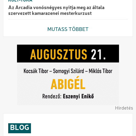
KULT-TÚRA
Az Arcadia vonósnégyes nyitja meg az általa
szervezett kamarazenei mesterkurzust
MUTASS TÖBBET
Hirdetés
BLOG