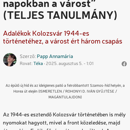
napokban a várost”
(TELJES TANULMÁNY)
Adalékok Kolozsvár 1944-es
történetéhez, a várost ért három csapás
Szerző
Papp
Annamária
Rovat
Téka
2025. augusztus 5. - 1:01
Az épülő új híd és az ideiglenes palló a felrobbantott Szamos-híd helyén, a
Horea út elején (ISMERETLEN / ROHONYI D. IVÁN GYŰJTÉSE /
MAGÁNTULAJDON)
Az 1944-es esztendő Kolozsvár történetében is mély
nyomokat hagyott, mivel a front közeledése, majd