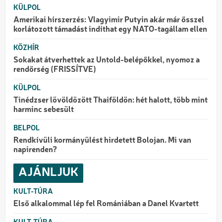
KÜLPOL
Amerikai hírszerzés: Vlagyimir Putyin akár már ősszel
korlátozott támadást indíthat egy NATO-tagállam ellen
KÖZHÍR
Sokakat átverhettek az Untold-belépőkkel, nyomoz a
rendőrség (FRISSÍTVE)
KÜLPOL
Tinédzser lövöldözött Thaiföldön: hét halott, több mint
harminc sebesült
BELPOL
Rendkívüli kormányülést hirdetett Bolojan. Mi van
napirenden?
AJÁNLJUK
KULT-TÚRA
Első alkalommal lép fel Romániában a Danel Kvartett