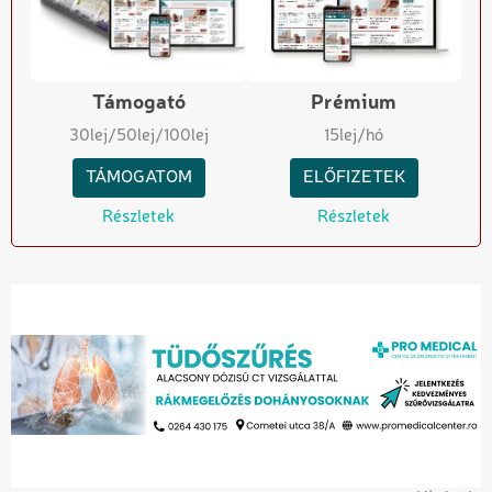
Támogató
Prémium
30
lej
/50
lej
/100
lej
15
lej/hó
TÁMOGATOM
ELŐFIZETEK
Részletek
Részletek