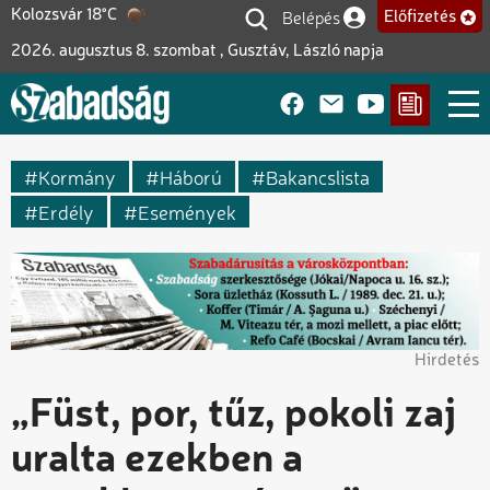
Ugrás
Belépés
Kolozsvár 18°C
Előfizetés
Felhasználói fiók me
a
2026. augusztus 8. szombat , Gusztáv, László napja
tartalomra
Kormány
Háború
Bakancslista
Erdély
Események
Hirdetés
„Füst, por, tűz, pokoli zaj
uralta ezekben a