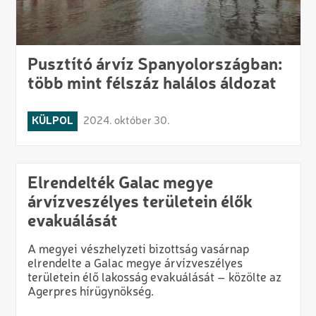
Pusztító árvíz Spanyolországban:
több mint félszáz halálos áldozat
KÜLPOL
2024. október 30.
Elrendelték Galac megye
árvízveszélyes területein élők
evakuálását
A megyei vészhelyzeti bizottság vasárnap
elrendelte a Galac megye árvízveszélyes
területein élő lakosság evakuálását – közölte az
Agerpres hírügynökség.