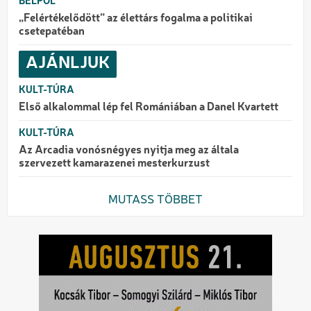
BELPOL
„Felértékelődött” az élettárs fogalma a politikai
csetepatéban
AJÁNLJUK
KULT-TÚRA
Első alkalommal lép fel Romániában a Danel Kvartett
KULT-TÚRA
Az Arcadia vonósnégyes nyitja meg az általa
szervezett kamarazenei mesterkurzust
MUTASS TÖBBET