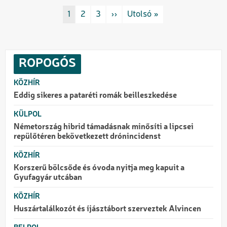
Oldalszámozás
Rovat/cimke
1
Rovat/cimke
2
Rovat/cimke
3
Következő oldal
››
Utolsó oldal
Utolsó »
ROPOGÓS
KÖZHÍR
Eddig sikeres a pataréti romák beilleszkedése
KÜLPOL
Németország hibrid támadásnak minősíti a lipcsei
repülőtéren bekövetkezett drónincidenst
KÖZHÍR
Korszerű bölcsőde és óvoda nyitja meg kapuit a
Gyufagyár utcában
KÖZHÍR
Huszártalálkozót és íjásztábort szerveztek Alvincen