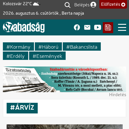
Ugrás
Belépés
Kolozsvár 22°C
Előfizetés
Felhasználói fiók me
a
2026. augusztus 6. csütörtök , Berta napja
tartalomra
Kormány
Háború
Bakancslista
Erdély
Események
Hirdetés
ÁRVÍZ