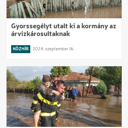
Gyorssegélyt utalt ki a kormány az
árvízkárosultaknak
KÖZHÍR
2024. szeptember 16.