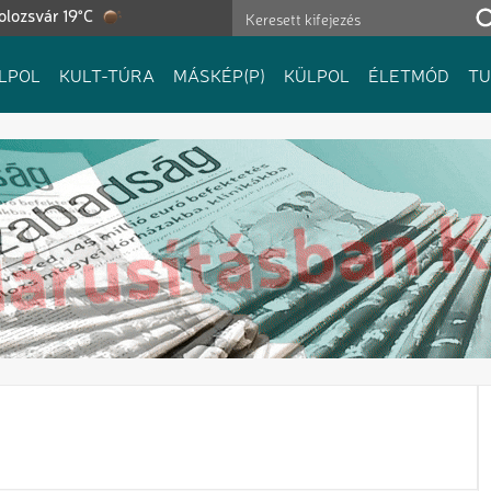
olozsvár 19°C
LPOL
KULT-TÚRA
MÁSKÉP(P)
KÜLPOL
ÉLETMÓD
T