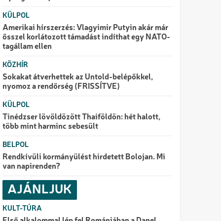
KÜLPOL
Amerikai hírszerzés: Vlagyimir Putyin akár már
ősszel korlátozott támadást indíthat egy NATO-
tagállam ellen
KÖZHÍR
Sokakat átverhettek az Untold-belépőkkel,
nyomoz a rendőrség (FRISSÍTVE)
KÜLPOL
Tinédzser lövöldözött Thaiföldön: hét halott,
több mint harminc sebesült
BELPOL
Rendkívüli kormányülést hirdetett Bolojan. Mi
van napirenden?
AJÁNLJUK
KULT-TÚRA