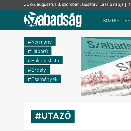
Ugrás
2026. augusztus 8. szombat , Gusztáv, László napja
K
a
tartalomra
Fő
KÖZHÍR
BE
navigáció
Kormány
Háború
Bakancslista
Erdély
Események
UTAZÓ