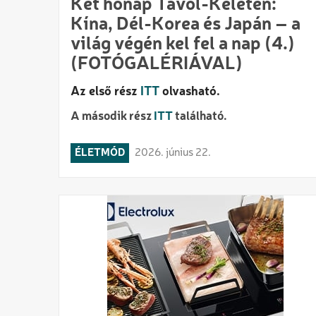
Két hónap Távol-Keleten:
Kína, Dél-Korea és Japán – a
világ végén kel fel a nap (4.)
(FOTÓGALÉRIÁVAL)
Az első rész
ITT
olvasható.
A második rész
ITT
található.
ÉLETMÓD
2026. június 22.