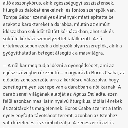
álló asszonykórus, akik egészségügyi asszisztensek,
liturgikus dalokat énekelnek, és fontos szerepük van.
Tompa Gábor személyes élmények miatt építette be
ezeket a karaktereket a darabba, miután az elmúlt
időszakban sok időt töltött kórházakban, ahol sok és
sokféle kórházi személyzettel találkozott. Az ő
értelmezésében ezek a dolgozók olyan szereplők, akik a
gyógyíthatatlan beteget átsegítik a másvilágra.
– A női kar meg tudja idézni a gyöngédséget, ami az
egész szövegben érezhető – magyarázta Boros Csaba, az
előadás zeneszerzője arra a kérdésre válaszolva, hogy
zeneileg milyen szerepe van a darabban a női karnak. A
darab zenei világának alapját az
Agnus Dei
adta, ezen
felül azonban más, latin nyelvű liturgikus, bibliai énekek
és zsoltárok is megjelennek. Boros Csaba szerint a latin
nyelv egyfajta távolságot teremt, azonban az Istenhez
való közeledést is szimbolizálja. A zeneszerző azt is