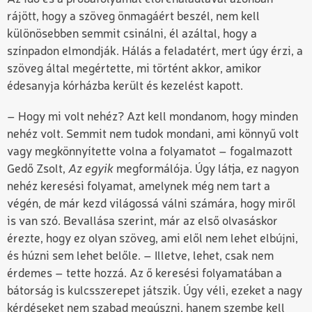
rájött, hogy a szöveg önmagáért beszél, nem kell
különösebben semmit csinálni, él azáltal, hogy a
színpadon elmondják. Hálás a feladatért, mert úgy érzi, a
szöveg által megértette, mi történt akkor, amikor
édesanyja kórházba került és kezelést kapott.
– Hogy mi volt nehéz? Azt kell mondanom, hogy minden
nehéz volt. Semmit nem tudok mondani, ami könnyű volt
vagy megkönnyítette volna a folyamatot – fogalmazott
Gedő Zsolt,
Az egyik
megformálója. Úgy látja, ez nagyon
nehéz keresési folyamat, amelynek még nem tart a
végén, de már kezd világossá válni számára, hogy miről
is van szó. Bevallása szerint, már az első olvasáskor
érezte, hogy ez olyan szöveg, ami elől nem lehet elbújni,
és húzni sem lehet belőle. – Illetve, lehet, csak nem
érdemes – tette hozzá. Az ő keresési folyamatában a
bátorság is kulcsszerepet játszik. Úgy véli, ezeket a nagy
kérdéseket nem szabad megúszni, hanem szembe kell