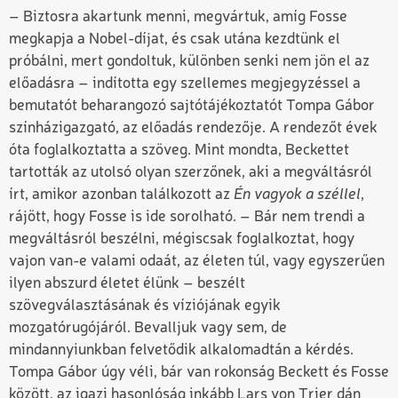
– Biztosra akartunk menni, megvártuk, amíg Fosse
megkapja a Nobel-díjat, és csak utána kezdtünk el
próbálni, mert gondoltuk, különben senki nem jön el az
előadásra – indította egy szellemes megjegyzéssel a
bemutatót beharangozó sajtótájékoztatót Tompa Gábor
színházigazgató, az előadás rendezője. A rendezőt évek
óta foglalkoztatta a szöveg. Mint mondta, Beckettet
tartották az utolsó olyan szerzőnek, aki a megváltásról
írt, amikor azonban találkozott az
Én vagyok a széllel
,
rájött, hogy Fosse is ide sorolható. – Bár nem trendi a
megváltásról beszélni, mégiscsak foglalkoztat, hogy
vajon van-e valami odaát, az életen túl, vagy egyszerűen
ilyen abszurd életet élünk – beszélt
szövegválasztásának és víziójának egyik
mozgatórugójáról. Bevalljuk vagy sem, de
mindannyiunkban felvetődik alkalomadtán a kérdés.
Tompa Gábor úgy véli, bár van rokonság Beckett és Fosse
között, az igazi hasonlóság inkább Lars von Trier dán