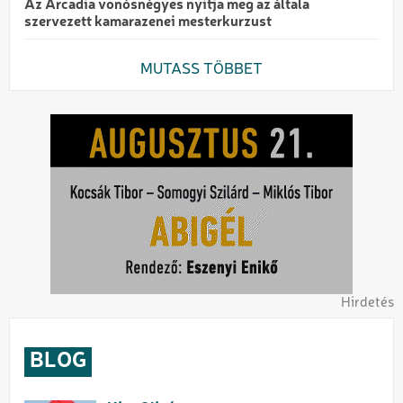
Az Arcadia vonósnégyes nyitja meg az általa
szervezett kamarazenei mesterkurzust
MUTASS TÖBBET
Hirdetés
BLOG