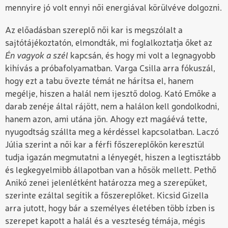
mennyire jó volt ennyi női energiával körülvéve dolgozni.
Az előadásban szereplő női kar is megszólalt a
sajtótájékoztatón, elmondták, mi foglalkoztatja őket az
Én vagyok a szél
kapcsán, és hogy mi volt a legnagyobb
kihívás a próbafolyamatban. Varga Csilla arra fókuszál,
hogy ezt a tabu övezte témát ne hárítsa el, hanem
megélje, hiszen a halál nem ijesztő dolog. Kató Emőke a
darab zenéje által rájött, nem a halálon kell gondolkodni,
hanem azon, ami utána jön. Ahogy ezt magáévá tette,
nyugodtság szállta meg a kérdéssel kapcsolatban. Laczó
Júlia szerint a női kar a férfi főszereplőkön keresztül
tudja igazán megmutatni a lényegét, hiszen a legtisztább
és legkegyelmibb állapotban van a hősök mellett. Pethő
Anikó zenei jelenlétként határozza meg a szerepüket,
szerinte ezáltal segítik a főszereplőket. Kicsid Gizella
arra jutott, hogy bár a személyes életében több ízben is
szerepet kapott a halál és a veszteség témája, mégis