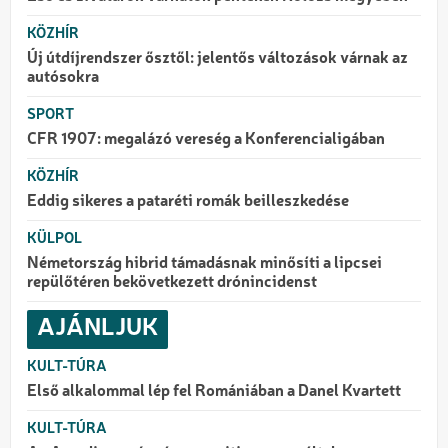
KÖZHÍR
Új útdíjrendszer ősztől: jelentős változások várnak az
autósokra
SPORT
CFR 1907: megalázó vereség a Konferencialigában
KÖZHÍR
Eddig sikeres a pataréti romák beilleszkedése
KÜLPOL
Németország hibrid támadásnak minősíti a lipcsei
repülőtéren bekövetkezett drónincidenst
AJÁNLJUK
KULT-TÚRA
Első alkalommal lép fel Romániában a Danel Kvartett
KULT-TÚRA