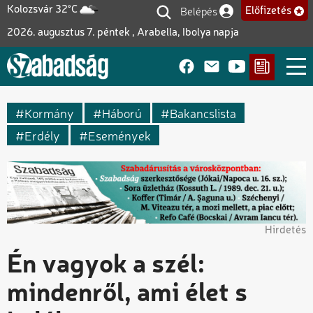
Ugrás
Belépés
Kolozsvár 32°C
Előfizetés
Felhasználói fiók me
a
2026. augusztus 7. péntek , Arabella, Ibolya napja
tartalomra
Kormány
Háború
Bakancslista
Erdély
Események
Hirdetés
Én vagyok a szél:
mindenről, ami élet s