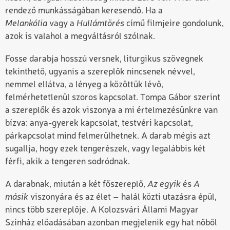
rendező munkásságában keresendő. Ha a
Melankólia
vagy a
Hullámtörés
című filmjeire gondolunk,
azok is valahol a megváltásról szólnak.
Fosse darabja hosszú versnek, liturgikus szövegnek
tekinthető, ugyanis a szereplők nincsenek névvel,
nemmel ellátva, a lényeg a közöttük lévő,
felmérhetetlenül szoros kapcsolat. Tompa Gábor szerint
a szereplők és azok viszonya a mi értelmezésünkre van
bízva: anya-gyerek kapcsolat, testvéri kapcsolat,
párkapcsolat mind felmerülhetnek. A darab mégis azt
sugallja, hogy ezek tengerészek, vagy legalábbis két
férfi, akik a tengeren sodródnak.
A darabnak, miután a két főszereplő,
Az egyik
és
A
másik
viszonyára és az élet – halál közti utazásra épül,
nincs több szereplője. A Kolozsvári Állami Magyar
Színház előadásában azonban megjelenik egy hat nőből