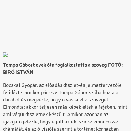
Tompa Gábort évek óta foglalkoztatta a szöveg
FOTÓ:
BIRÓ ISTVÁN
Bocskai Gyopár, az előadás díszlet-és jelmeztervezője
felidézte, amikor pár éve Tompa Gábor szóba hozta a
darabot és megkérte, hogy olvassa el a szöveget.
Elmondta: akkor teljesen más képek éltek a fejében, mint
ami végül díszletnek készült. Amikor azonban az
igazgató jelezte, hogy eljött az idő színre vinni Fosse
drámáját, és az ő víziója szerint a történet kórházban