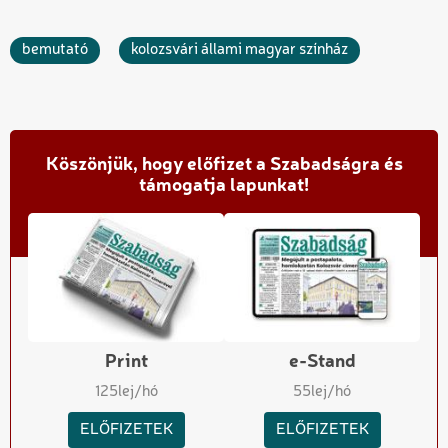
bemutató
kolozsvári állami magyar színház
Köszönjük, hogy előfizet a Szabadságra és
támogatja lapunkat!
Print
e-Stand
125
lej/hó
55
lej/hó
ELŐFIZETEK
ELŐFIZETEK