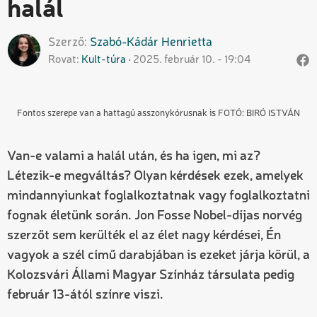
halál
Szerző
Szabó-Kádár
Henrietta
Rovat
Kult-túra
2025. február 10. - 19:04
Fontos szerepe van a hattagú asszonykórusnak is FOTÓ: BIRÓ ISTVÁN
Van-e valami a halál után, és ha igen, mi az?
Létezik-e megváltás? Olyan kérdések ezek, amelyek
mindannyiunkat foglalkoztatnak vagy foglalkoztatni
fognak életünk során. Jon Fosse Nobel-díjas norvég
szerzőt sem kerülték el az élet nagy kérdései, Én
vagyok a szél című darabjában is ezeket járja körül, a
Kolozsvári Állami Magyar Színház társulata pedig
február 13-ától színre viszi.