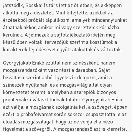
játszódik, Bocskai is társ lett az ötletben, és ekképpen
alkotta meg a díszletet. Mint kifejtette, azokból az
érzésekből próbált táplálkozni, amelyek mindannyiunkat
áthatnak akkor, amikor mi vagy szeretteink kórházba
kerülnek. A jelmezek a sajtótájékoztató idején még
készülőben voltak, tervezőjük szerint a kosztümök a
karakterek fejlődésével együtt alakultak és változtak.
Györgyjakab Enikő ezúttal nem színészként, hanem
mozgásrendezőként vesz részt a darabban. Saját
bevallása szerint abból igyekszik dolgozni, amit a
színészek nyújtanak, és a mozgásvilág által olyan
környezetet teremt, amelyben a szereplők bizonyos
problémákra választ tudnak találni. Györgyjakab Enikő
azt vallja, a mozgásnak szolgálnia kell a szöveget, éppen
ezért, a próbafolyamat során sokszor csupaszította le az
előadás mozgásvilágát, hogy az ne vonja el a néző
figyelmét a szövegről. A mozgásrendező azt is kiemelte,