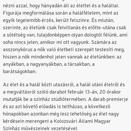
nézni azzal, hogy hányadán áll az élettel és a halállal.
Figurája megformálása során a halálfélelem, mint az
egyik legelemibb érzés, került felszínre. És miután,
szerinte, az életünk csak felvillanás és előtte-utána csak
a sötétség van, tulajdonképpen olyan dologtól félünk, ami
soha nincs jelen, amikor mi ott vagyunk. Számára az
asszonykórus a nők való életbeli szerepét testesíti meg,
hiszen a nők mindenhol jelen vannak az életünkben: az
anyákban, a nagyanyákban, a társakban, a
barátságokban.
Az élet és a halál közti utazásról, a halál utáni életről és
a megváltásról szóló darabot február 13-án, 20 órakor
mutatják be a színház stúdiótermében. A darab premierje
és az azt követő előadás is teltházas, a következő
hónapokban azonban még lesz lehetőség az élet nagy
kérdésein merengeni a Kolozsvári Állami Magyar
Színház művészeinek vezetésével.