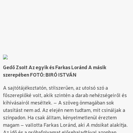
Gedő Zsolt Az egyik és Farkas Loránd A másik
szerepében FOTÓ: BIRÓ ISTVÁN
A sajtótájékoztatón, stílszerűen, az utolsó szó a
főszereplőké volt, akik szintén a darab nehézségeiről és
kihívásairól meséltek. – A szöveg önmagában sok
utasítást nem ad. Az elején nem tudtam, mit csináljak a
színpadon. Ha csak álltam, kényelmetlenül éreztem
magam – vallotta Farkas Loránd, aki
A másik
at alakítja.
Az idő és a próbafolyamat előrehaladtával azonban