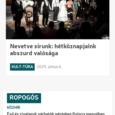
Nevetve sírunk: hétköznapjaink
abszurd valósága
KULT-TÚRA
2025. június 6.
ROPOGÓS
KÖZHÍR
Eső és zivatarok várhatók pénteken Kolozs megyében