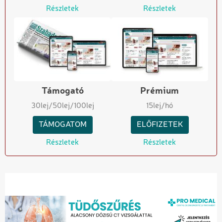
Részletek
Részletek
Támogató
Prémium
30
lej
/50
lej
/100
lej
15
lej/hó
TÁMOGATOM
ELŐFIZETEK
Részletek
Részletek