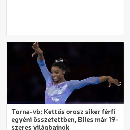
Torna-vb: Kettős orosz siker férfi
egyéni összetettben, Biles már 19-
szeres világbajnok