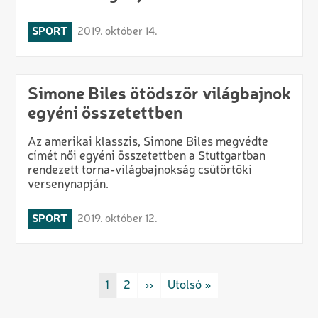
SPORT
2019. október 14.
Simone Biles ötödször világbajnok
egyéni összetettben
Az amerikai klasszis, Simone Biles megvédte
címét női egyéni összetettben a Stuttgartban
rendezett torna-világbajnokság csütörtöki
versenynapján.
SPORT
2019. október 12.
Oldalszámozás
Rovat/cimke
1
Rovat/cimke
2
Következő oldal
››
Utolsó oldal
Utolsó »