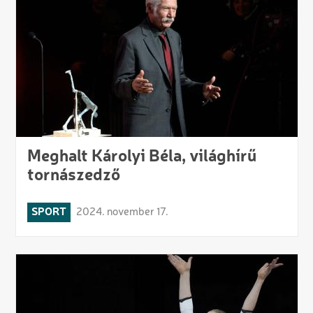
Meghalt Károlyi Béla, világhírű
tornászedző
SPORT
2024. november 17.