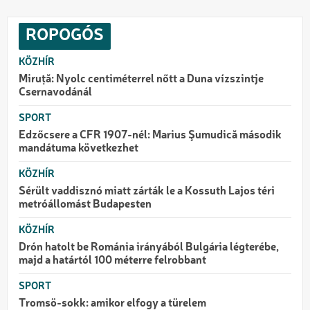
ROPOGÓS
KÖZHÍR
Miruță: Nyolc centiméterrel nőtt a Duna vízszintje
Csernavodánál
SPORT
Edzőcsere a CFR 1907-nél: Marius Şumudică második
mandátuma következhet
KÖZHÍR
Sérült vaddisznó miatt zárták le a Kossuth Lajos téri
metróállomást Budapesten
KÖZHÍR
Drón hatolt be Románia irányából Bulgária légterébe,
majd a határtól 100 méterre felrobbant
SPORT
Tromsö-sokk: amikor elfogy a türelem