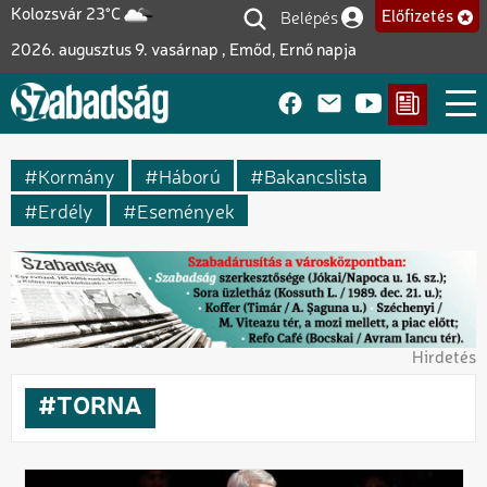
Ugrás
Belépés
Kolozsvár 23°C
Előfizetés
Felhasználói fiók me
a
2026. augusztus 9. vasárnap , Emőd, Ernő napja
tartalomra
Kormány
Háború
Bakancslista
Erdély
Események
Hirdetés
TORNA