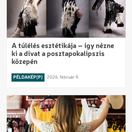
A túlélés esztétikája – így nézne
ki a divat a posztapokalipszis
közepén
PÉLDAKÉP(P)
2026. február 9.