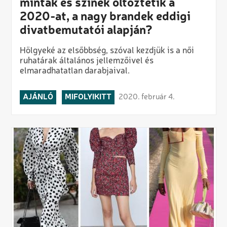
minták és színek öltöztetik a
2020-at, a nagy brandek eddigi
divatbemutatói alapján?
Hölgyeké az elsőbbség, szóval kezdjük is a női
ruhatárak általános jellemzőivel és
elmaradhatatlan darabjaival.
AJÁNLÓ
MIFOLYIKITT
2020. február 4.