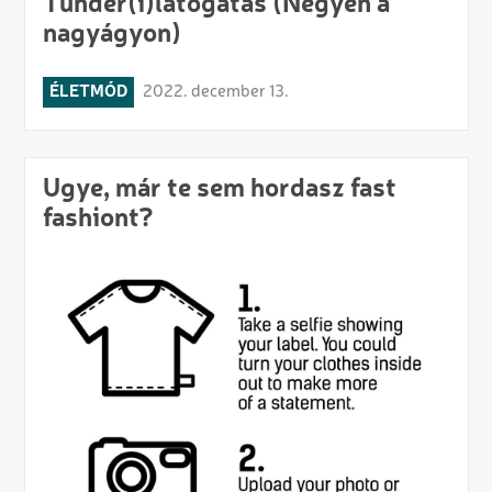
Tündér(i)látogatás (Négyen a
nagyágyon)
ÉLETMÓD
2022. december 13.
Ugye, már te sem hordasz fast
fashiont?