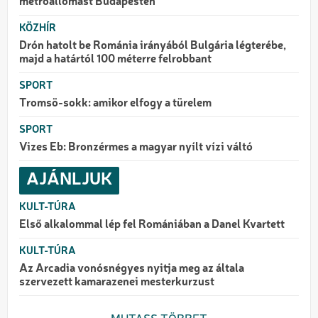
metróállomást Budapesten
KÖZHÍR
Drón hatolt be Románia irányából Bulgária légterébe,
majd a határtól 100 méterre felrobbant
SPORT
Tromsö-sokk: amikor elfogy a türelem
SPORT
Vizes Eb: Bronzérmes a magyar nyílt vízi váltó
AJÁNLJUK
KULT-TÚRA
Első alkalommal lép fel Romániában a Danel Kvartett
KULT-TÚRA
Az Arcadia vonósnégyes nyitja meg az általa
szervezett kamarazenei mesterkurzust