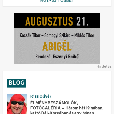
MUTASS TÖBBET
Hirdetés
BLOG
Kiss Olivér
ÉLMÉNYBESZÁMOLÓK,
FOTÓGALÉRIA – Három hét Kínában,
kettő Dél-Koreában és egy hónap