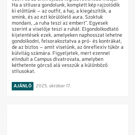
Ha a stílusra gondolunk, komplett kép rajzolódik
ki előttünk – az outfit, a haj, a kiegészítők, a
smink, és az ezt körülölelő aura. Szoktuk
mondani, „a ruha teszi az embert”. Egyesek
szerint a viselője teszi a ruhát. Elgondolkodtató
kijelentések ezek, amelyeken naphosszat lehetne
gondolkodni, felsorakoztatva a pró- és kontrákat,
de az biztos – amit viselünk, az önreflexív tükör a
külvilág számára. Figyeljetek, mert ezennel
elindult a Campus divatrovata, amelyben
kéthetente górcső alá vesszük a különböző
stílusokat.
AJÁNLÓ
2025. október 17.