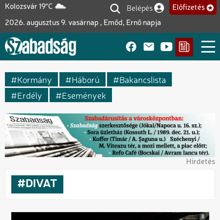
Ugrás
Belépés
Kolozsvár 19°C
Előfizetés
Felhasználói fiók me
a
2026. augusztus 9. vasárnap , Emőd, Ernő napja
tartalomra
Kormány
Háború
Bakancslista
Erdély
Események
Hirdetés
DIVAT