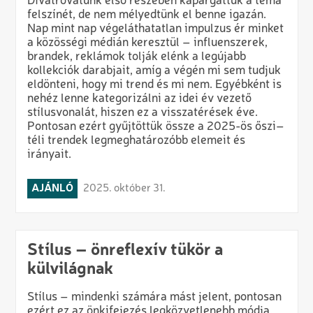
Divatrovatunk első részében kapargattuk a téma
felszínét, de nem mélyedtünk el benne igazán.
Nap mint nap végeláthatatlan impulzus ér minket
a közösségi médián keresztül – influenszerek,
brandek, reklámok tolják elénk a legújabb
kollekciók darabjait, amíg a végén mi sem tudjuk
eldönteni, hogy mi trend és mi nem. Egyébként is
nehéz lenne kategorizálni az idei év vezető
stílusvonalát, hiszen ez a visszatérések éve.
Pontosan ezért gyűjtöttük össze a 2025-ös őszi–
téli trendek legmeghatározóbb elemeit és
irányait.
AJÁNLÓ
2025. október 31.
Stílus – önreflexív tükör a
külvilágnak
Stílus – mindenki számára mást jelent, pontosan
ezért ez az önkifejezés legközvetlenebb módja.