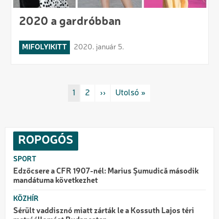
2020 a gardróbban
MIFOLYIKITT
2020. január 5.
Oldalszámozás
Rovat/cimke
1
Rovat/cimke
2
Következő oldal
››
Utolsó oldal
Utolsó »
ROPOGÓS
SPORT
Edzőcsere a CFR 1907-nél: Marius Şumudică második
mandátuma következhet
KÖZHÍR
Sérült vaddisznó miatt zárták le a Kossuth Lajos téri