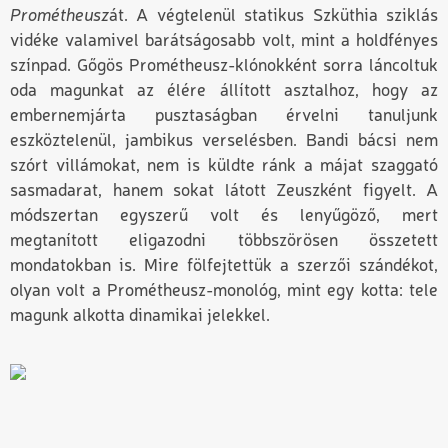
Prométheusz
át. A végtelenül statikus Szküthia sziklás
vidéke valamivel barátságosabb volt, mint a holdfényes
színpad. Gőgös Prométheusz-klónokként sorra láncoltuk
oda magunkat az élére állított asztalhoz, hogy az
embernemjárta pusztaságban érvelni tanuljunk
eszköztelenül, jambikus verselésben. Bandi bácsi nem
szórt villámokat, nem is küldte ránk a májat szaggató
sasmadarat, hanem sokat látott Zeuszként figyelt. A
módszertan egyszerű volt és lenyűgöző, mert
megtanított eligazodni többszörösen összetett
mondatokban is. Mire fölfejtettük a szerzői szándékot,
olyan volt a Prométheusz-monológ, mint egy kotta: tele
magunk alkotta dinamikai jelekkel.