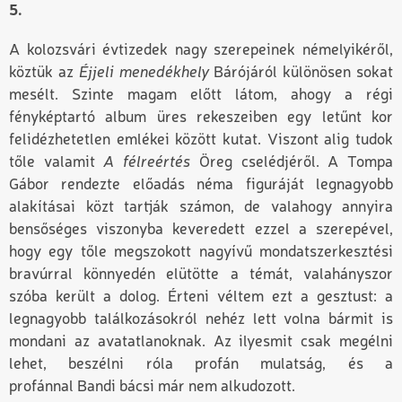
5.
A kolozsvári évtizedek nagy szerepeinek némelyikéről,
köztük az
Éjjeli menedékhely
Bárójáról különösen sokat
mesélt. Szinte magam előtt látom, ahogy a régi
fényképtartó album üres rekeszeiben egy letűnt kor
felidézhetetlen emlékei között kutat. Viszont alig tudok
tőle valamit
A félreértés
Öreg cselédjéről. A Tompa
Gábor rendezte előadás néma figuráját legnagyobb
alakításai közt tartják számon, de valahogy annyira
bensőséges viszonyba keveredett ezzel a szerepével,
hogy egy tőle megszokott nagyívű mondatszerkesztési
bravúrral könnyedén elütötte a témát, valahányszor
szóba került a dolog. Érteni vél
t
em ezt a gesztust: a
legnagyobb találkozásokról nehéz
lett volna
bármit is
mondani az avatatlanoknak. Az ilyesmit csak megélni
lehet, beszélni róla profán mulatság, és a
profán
nal
Bandi bácsi
már nem alkudozott
.