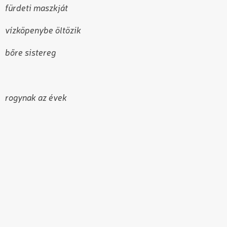
fürdeti maszkját
vízköpenybe öltözik
bőre sistereg
rogynak az évek