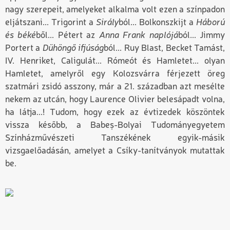
nagy szerepeit, amelyeket alkalma volt ezen a színpadon
eljátszani... Trigorint a
Sirály
ból... Bolkonszkijt a
Háború
és béké
ből... Pétert az
Anna Frank naplójá
ból... Jimmy
Portert a
Dühöngő ifjúság
ból... Ruy Blast, Becket Tamást,
IV. Henriket, Caligulát... Rómeót és Hamletet... olyan
Hamletet, amelyről egy Kolozsvárra férjezett öreg
szatmári zsidó asszony, már a 21. században azt mesélte
nekem az utcán, hogy Laurence Olivier belesápadt volna,
ha látja...! Tudom, hogy ezek az évtizedek köszöntek
vissza később, a Babeș-Bolyai Tudományegyetem
Színházművészeti Tanszékének egyik-másik
vizsgaelőadásán, amelyet a Csíky-tanítványok mutattak
be.