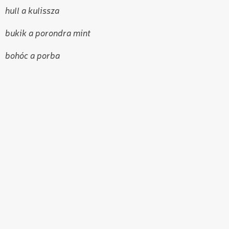
hull a kulissza
bukik a porondra mint
bohóc a porba