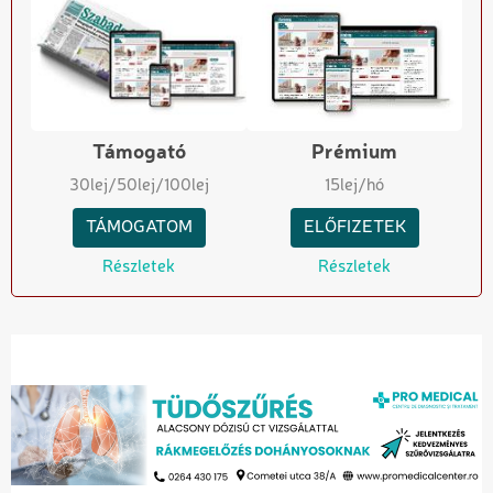
Támogató
Prémium
30
lej
/50
lej
/100
lej
15
lej/hó
TÁMOGATOM
ELŐFIZETEK
Részletek
Részletek