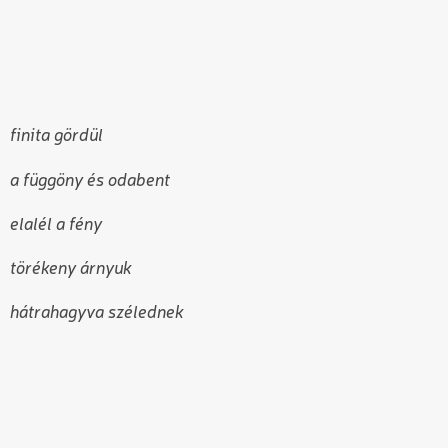
finita gördül
a függöny és odabent
elalél a fény
törékeny árnyuk
hátrahagyva szélednek