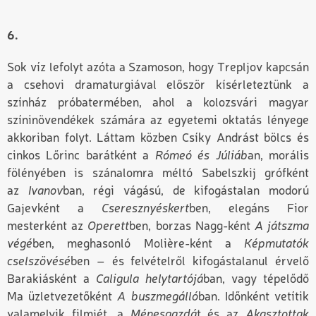
6.
Sok víz lefolyt azóta a Szamoson, hogy Trepljov kapcsán
a csehovi dramaturgiával először kísérleteztünk a
színház próbatermében, ahol a kolozsvári magyar
színinövendékek számára az egyetemi oktatás lényege
akkoriban folyt. Láttam közben Csíky Andrást bölcs és
cinkos Lőrinc barátként a
Rómeó és Júliáb
an, morális
fölényében is szánalomra méltó Sabelszkij grófként
az
Ivanov
ban, régi vágású, de kifogástalan modorú
Gajevként a
Cseresznyéskert
ben, elegáns Fior
mesterként az
Operett
ben, borzas Nagg-ként
A játszma
végé
ben, meghasonló Molière-ként a
Képmutatók
cselszövésé
ben – és felvételről kifogástalanul érvelő
Barakiásként a
Caligula helytartójá
ban, vagy tépelődő
Ma üzletvezetőként
A buszmegálló
ban. Időnként vetítik
valamelyik filmjét, a
Ménesgazdá
t és az
Akasztottak