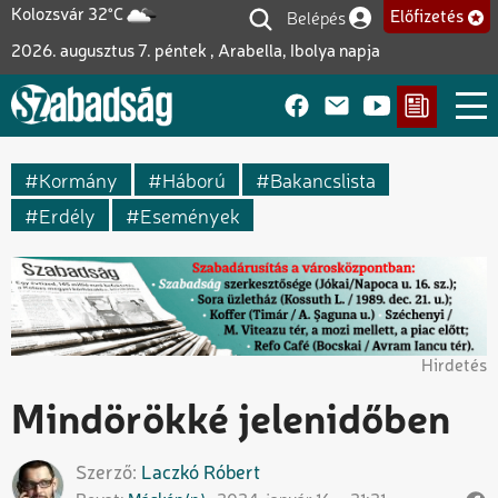
Ugrás
Belépés
Kolozsvár 32°C
Előfizetés
Felhasználói fiók me
a
2026. augusztus 7. péntek , Arabella, Ibolya napja
tartalomra
Kormány
Háború
Bakancslista
Erdély
Események
Hirdetés
Mindörökké jelenidőben
Szerző
Laczkó
Róbert