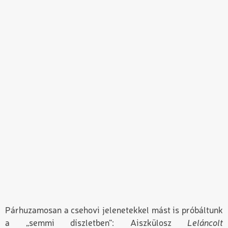
Párhuzamosan a csehovi jelenetekkel mást is próbáltunk
a „semmi díszletben”: Aiszkülosz
Leláncolt