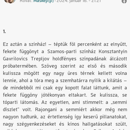
Rovat
Máskép(p)
2024. január 16. - 21:21
1.
Ez aztán a színház! – téptük föl percenként az elnyűtt,
fekete függönyt a Szamos-parti
színház
Konsztantyin
Gavrilovics Trepljov holdfényes színpadának álcázott
próbatermében. Szöveg szerint az első és második
kulissza mögött egy nagy üres térnek kellett volna
lennie, ahol a tóra meg a szemhatárra nyílik a kilátás –
de mindebből mi csak egy kopott falat láttunk, amit a
fekete függöny jótékonyan eltakart. Se kulissza, se
tóparti látomás. Az egyetlen, ami stimmelt: a „semmi
díszlet” volt. Rajongani a semmiért akkor még nem
nagyon tudtunk, az értetlenség így keserű pillanatokat,
nagy szégyenkezéseket és kínos hallgatásokat szült,