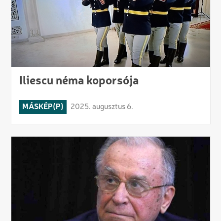
Iliescu néma koporsója
MÁSKÉP(P)
2025. augusztus 6.