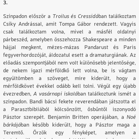
3.
Színpadon először a
Troilus és Cressidá
ban találkoztam
Csíky Andrással, amit Tompa Gábor rendezett. Vagyis
csak találkoztam volna, mivel a másfél oldalnyi
párbeszéd, amelyben összehozza Shakespeare a minden
hájjal megkent, mézes-mázas Pandarust és Paris
fegyverhordozóját, áldozatul esett a dramaturgiának. Az
előadás szempontjából nem volt különösebb jelentősége,
de nekem igazi mérföldkő lett volna, be is vágtam
együltömben a szöveget, mire kiderült, hogy a
mérföldkövet évekkel odább kell tolni. Végül egy újabb
évezredben,
A vasárnapi iskolá
ban találkoztunk ismét a
színpadon. Bandi bácsi fekete reverendában játszotta el
a Parasztbibliából kölcsönzött, ősbűntől iszonyodó
Pásztor szerepét. Benjamin Britten operájában, a
Noé
bárkájá
ban később kiderült, hogy a Pásztor maga a
Teremtő. Őrzök egy fényképet, amelyen a