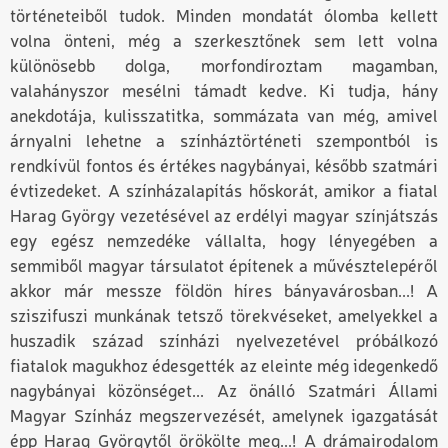
történeteiből tudok. Minden mondatát ólomba kell
ett
volna
önteni, még a szerkesztőnek sem
lett
volna
különösebb dolga, morfondíroztam magamban,
valahányszor mesélni támadt kedve. Ki tudja, hány
anekdotája, kulisszatitka, sommázata van még, amivel
árnyalni lehetne a színháztörténeti szempontból is
rendkívül fontos és értékes nagybányai, később szatmári
évtizedeket. A színházalapítás hőskorát, amikor a fiatal
Harag György vezetésével az erdélyi magyar színjátszás
egy egész nemzedéke vállalta, hogy lényegében a
semmiből magyar társulatot építenek a művésztelepéről
akkor már messze földön híres bányavárosban...! A
sziszifuszi munkának tetsző törekvéseket, amelyekkel a
huszadik század színházi nyelvezetével próbálkozó
fiatalok magukhoz édesgették az eleinte még idegenkedő
nagybányai közönséget... Az önálló Szatmári Állami
Magyar Színház megszervezését, amelynek igazgatását
épp Harag Györgytől örökölte meg...! A drámairodalom