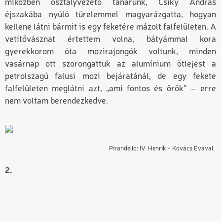
miközben osztályvezető tanárunk, Csíky András
éjszakába nyúló türelemmel magyarázgatta, hogyan
kellene látni bármit is egy feketére mázolt falfelületen. A
vetítővásznat értettem volna, bátyámmal kora
gyerekkorom óta mozirajongók voltunk, minden
vasárnap ott szorongattuk az alumínium ötlejest a
petrolszagú falusi mozi bejáratánál, de egy fekete
falfelületen meglátni azt, „ami fontos és örök” – erre
nem voltam berendezkedve.
Pirandello: IV. Henrik - Kovács Évával
2.