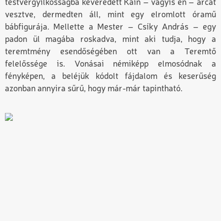
testvérgyilkosságba keveredett Káin – vagyis én – arcát
vesztve, dermedten áll, mint egy elromlott óramű
bábfigurája. Mellette a Mester – Csíky András – egy
padon ül magába roskadva, mint aki tudja, hogy a
teremtmény esendőségében ott van a Teremtő
felelőssége is. Vonásai némiképp elmosódnak a
fényképen, a beléjük kódolt fájdalom és keserűség
azonban annyira sűrű, hogy már-már tapintható.