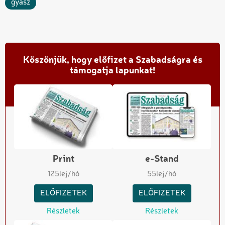
gyász
Köszönjük, hogy előfizet a Szabadságra és
támogatja lapunkat!
Print
e-Stand
125
lej/hó
55
lej/hó
ELŐFIZETEK
ELŐFIZETEK
Részletek
Részletek