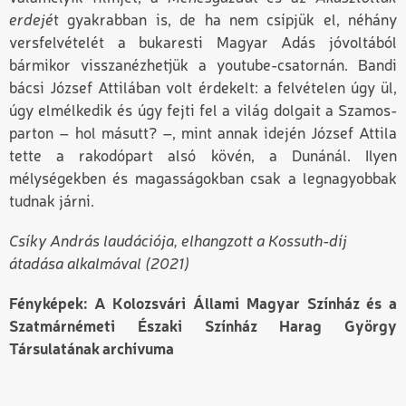
erdejé
t gyakrabban is, de ha nem csípjük el, néhány
versfelvételét a bukaresti Magyar Adás jóvoltából
bármikor visszanézhetjük a youtube-csatornán. Bandi
bácsi József Attilában
volt
érdekelt
: a felvételen
úgy ül,
úgy elmélkedik és úgy fejti fel a világ dolgait a Szamos-
parton – hol másutt? –, mint annak idején József Attila
tette a rakodópart alsó kövén, a Dunánál. Ilyen
mélységekben és magasságokban csak a legnagyobbak
tudnak járni.
Csíky András laudációja, elhangzott a Kossuth-díj
átadása alkalmával (2021)
Fényképek: A Kolozsvári Állami Magyar Színház és a
Szatmárnémeti Északi Színház Harag György
Társulatának archívuma