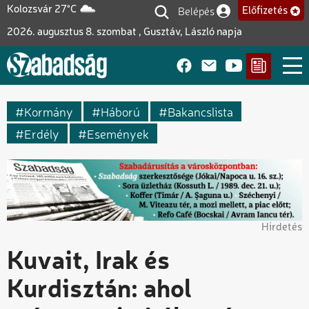
Ugrás
Belépés
Kolozsvár 27°C
Előfizetés
Felhasználói fiók me
a
2026. augusztus 8. szombat , Gusztáv, László napja
tartalomra
Kormány
Háború
Bakancslista
Erdély
Események
Hirdetés
Kuvait, Irak és
Kurdisztán: ahol