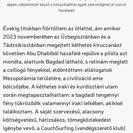
éppen videóinterjút készít a könyvkiállítás egyik szervezőjével (A szerző
felvételei)
Évekig titokban flörtöltem az ötlettel, ám amikor
2023 novemberében az Üzbegisztánban és a
Tádzsikisztánban megejtett kéthetes kiruccanást
követően Abu Dhabiból hazafelé repülve a pilóta azt
mondta, alattunk Bagdad látható, s retinám megtelt
a csillogó fényekkel, eldöntöttem: ellátogatok
Mezopotámia területére, a civilizáció eme
bölcsőjébe. A kéthetes iraki és kurdisztáni utam
során megtapasztalhattam: a bagdadi tengernyi
fény tükröződik valamennyi iraki lelkében, akikkel
találkoztam. A saját szervezésű, alacsony
költségvetésű, hátizsákos, tömegközlekedést
igénybe vevő, a CouchSurfing (vendégszerető klub)