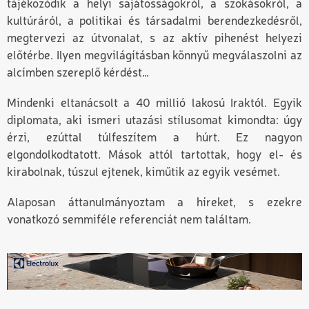
tájékozódik a helyi sajátosságokról, a szokásokról, a
kultúráról, a politikai és társadalmi berendezkedésről,
megtervezi az útvonalat, s az aktív pihenést helyezi
előtérbe. Ilyen megvilágításban könnyű megválaszolni az
alcímben szereplő kérdést…
Mindenki eltanácsolt a 40 millió lakosú Iraktól. Egyik
diplomata, aki ismeri utazási stílusomat kimondta: úgy
érzi, ezúttal túlfeszítem a húrt. Ez nagyon
elgondolkodtatott. Mások attól tartottak, hogy el- és
kirabolnak, túszul ejtenek, kiműtik az egyik vesémet.
Alaposan áttanulmányoztam a híreket, s ezekre
vonatkozó semmiféle referenciát nem találtam.