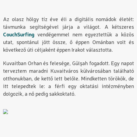
Az olasz hölgy tíz éve éli a digitális nomádok életét:
távmunka segítségével járja a világot. A kétszeres
CouchSurfing
vendégemmel nem egyeztettük a közös
utat, spontánul jött össze, ő éppen Ománban volt és
következő úti céljaként éppen Irakot választotta.
Kuvaitban Orhan és felesége, Gülşah fogadott. Egy napot
terveztem maradni Kuvaitváros külvárosában található
otthonukban, de kettő lett belőle. Mindketten törökök, de
itt telepedtek le: a férfi egy oktatási intézményben
dolgozik, a nő pedig sakkoktató.