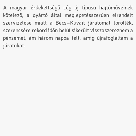
A magyar érdekeltségű cég új típusú hajtóműveinek
kötelező, a gyártó által meglepetésszerűen elrendelt
szervízelése miatt a Bécs–Kuvait járatomat törölték,
szerencsére rekord időn belül sikerült visszaszereznem a
pénzemet, ám három napba telt, amíg újrafoglaltam a
járatokat.