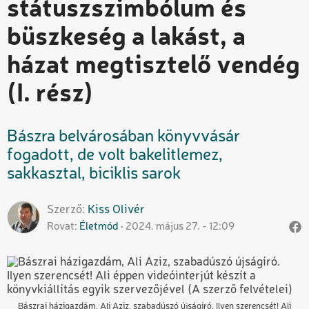
státuszszimbólum és
büszkeség a lakást, a
házat megtisztelő vendég
(I. rész)
Bászra belvárosában könyvvásár
fogadott, de volt bakelitlemez,
sakkasztal, biciklis sarok
Szerző
Kiss
Olivér
Rovat
Életmód
2024. május 27. - 12:09
Bászrai házigazdám, Ali Aziz, szabadúszó újságíró. Ilyen szerencsét! Ali