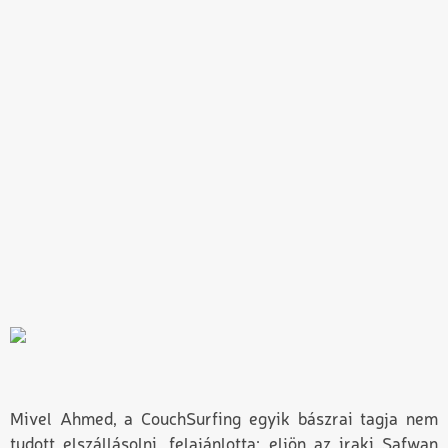
Mivel Ahmed, a Couch­Surfing egyik bászrai tagja nem
tudott elszállásolni, felajánlotta: eljön az iraki Safwan