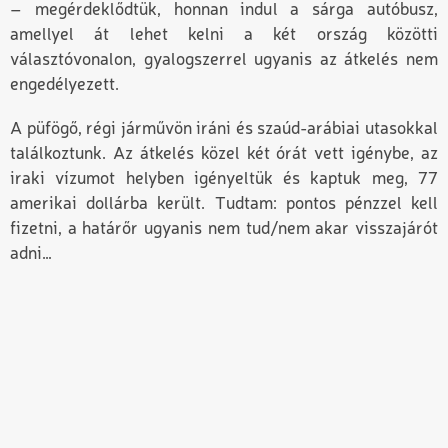
– megérdeklődtük, honnan indul a sárga autóbusz,
amellyel át lehet kelni a két ország közötti
választóvonalon, gyalogszerrel ugyanis az átkelés nem
engedélyezett.
A püfögő, régi járművön iráni és szaúd-arábiai utasokkal
találkoztunk. Az átkelés közel két órát vett igénybe, az
iraki vízumot helyben igényeltük és kaptuk meg, 77
amerikai dollárba került. Tudtam: pontos pénzzel kell
fizetni, a határőr ugyanis nem tud/nem akar visszajárót
adni…