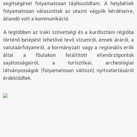
segítségével folyamatosan tájékozódtam. A helybéliek
folyamatosan válaszoltak az utazni vágyók kérdéseire,
állandó volt a kommunikáció.
A legtöbben az iraki szövetségi és a kurdisztáni régióba
történő belépést lehetővé tevő vízumról, ennek áráról, a
valutaárfolyamról, a kormányzati vagy a regionális erők
által a főutakon felállított ellenőrzőpontok
sajátosságairól, a turisztikai, archeológiai
látványosságok (folyamatosan változó) nyitva­tartásáról
érdeklődtek.