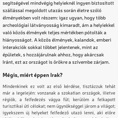
segítségével mindvégig helyieknél ingyen biztosított
szállással megoldott utazás során életre szóló
élményekben volt részem: igaz ugyan, hogy több
archeológiai látványosság kimaradt, ám a helyiekkel
való közös élmények teljes mértékben pótolták a
hiányosságot. A közös élmények, kalandok, emberi
interakciók sokkal többet jelentenek, mint az
épületek, s hozzájárulnak ahhoz, hogy akárcsak
Iránt, ezt az országot is örökre a szívembe zárjam.
Mégis, miért éppen Irak?
Mindenkinek ez volt az első kérdése, tisztázzuk tehát
már a legelején: vonzanak a szokatlan országok, illetve
régiók, a felfedezés vágya fűt; kerülöm a felkapott
turisztikai úti célokat; nem ügynökséggel járom a világot;
igyekszem új helyeket felfedező utazó lenni, aki előre