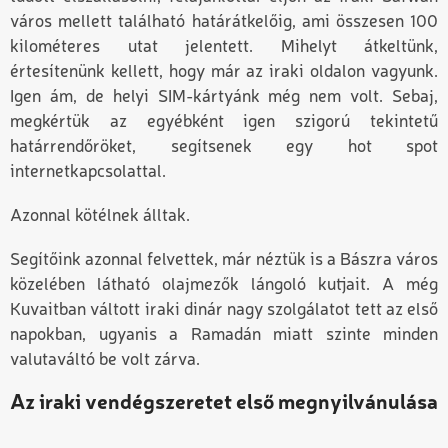
város mellett található határátkelőig, ami összesen 100
kilométeres utat jelentett. Mihelyt átkeltünk,
értesítenünk kellett, hogy már az iraki oldalon vagyunk.
Igen ám, de helyi SIM-kártyánk még nem volt. Sebaj,
megkértük az egyébként igen szigorú tekintetű
határrendőröket, segítsenek egy hot spot
internetkapcsolattal.
Azonnal kötélnek álltak.
Segítőink azonnal felvettek, már néztük is a Bászra város
közelében látható olajmezők lángoló kutjait. A még
Kuvaitban váltott iraki dinár nagy szolgálatot tett az első
napokban, ugyanis a Ramadán miatt szinte minden
valutaváltó be volt zárva.
Az iraki vendégszeretet első megnyilvánulása