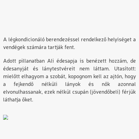
A légkondicionáló berendezéssel rendelkező helyiséget a
vendégek számára tartják fent.
Adott pillanatban Ali édesapja is benézett hozzám, de
édesanyját és lánytestvéreit nem láttam. Utasított:
mielőtt elhagyom a szobát, kopognom kell az ajtón, hogy
a fejkendő nélküli lányok és nők azonnal
elvonulhassanak, ezek nélkül csupán (jövendőbeli) férjük
láthatja őket.