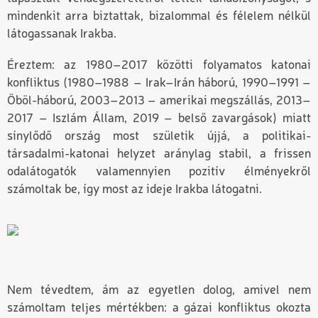
mindenkit arra biztattak, bizalommal és félelem nélkül
látogassanak Irakba.
Éreztem: az 1980–2017 közötti folyamatos katonai
konfliktus (1980–1988 – Irak–Irán háború, 1990–1991 –
Öböl-háború, 2003–2013 – amerikai megszállás, 2013–
2017 – Iszlám Állam, 2019 – belső zavargások) miatt
sínylődő ország most születik újjá, a politikai-
társadalmi-katonai helyzet aránylag stabil, a frissen
odalátogatók valamennyien pozitív élményekről
számoltak be, így most az ideje Irakba látogatni.
Nem tévedtem, ám az egyetlen dolog, amivel nem
számoltam teljes mértékben: a gázai konfliktus okozta