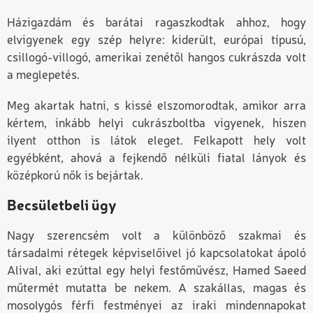
Házigazdám és barátai ragaszkodtak ahhoz, hogy
elvigyenek egy szép helyre: kiderült, európai típusú,
csillogó-villogó, amerikai zenétől hangos cukrászda volt
a meglepetés.
Meg akartak hatni, s kissé elszomorodtak, amikor arra
kértem, inkább helyi cukrászboltba vigyenek, hiszen
ilyent otthon is látok eleget. Felkapott hely volt
egyébként, ahová a fejkendő nélküli fiatal lányok és
középkorú nők is bejártak.
Becsületbeli ügy
Nagy szerencsém volt a különböző szakmai és
társadalmi rétegek képviselőivel jó kapcsolatokat ápoló
Alival, aki ezúttal egy helyi festőművész, Hamed Saeed
műtermét mutatta be nekem. A szakállas, magas és
mosolygós férfi festményei az iraki mindennapokat