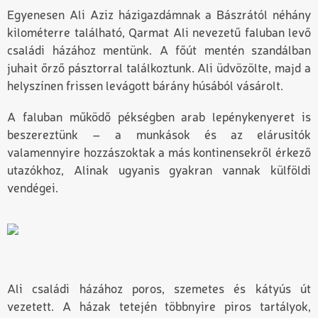
Egyenesen Ali Aziz házigazdámnak a Bászrától néhány
kilométerre található, Qarmat Ali nevezetű faluban levő
családi házához mentünk. A főút mentén szandálban
juhait őrző pásztorral találkoztunk. Ali üdvözölte, majd a
helyszínen frissen levágott bárány húsából vásárolt.
A faluban működő pékségben arab lepénykenyeret is
beszereztünk – a munkások és az elárusítók
valamennyire hozzászoktak a más kontinensekről érkező
utazókhoz, Alinak ugyanis gyakran vannak külföldi
vendégei.
Ali családi házához poros, szemetes és kátyús út
vezetett. A házak tetején többnyire piros tartályok,