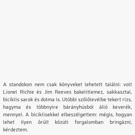
A standokon nem csak könyveket lehetett találni: volt
Lionel Richie és Jim Reeves bakelitlemez, sakkasztal,
biciklis sarok és dolma is. Utóbbi szőlőlevélbe tekert rizs,
hagyma és többnyire bárányhúsból álló keverék,
mennyei. A biciklisekkel elbeszélgettem: mégis, hogyan
lehet ilyen őrült közúti forgalomban bringázni,
kérdeztem.