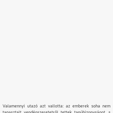
Valamennyi utazó azt vallotta: az emberek soha nem
tapasztalt vendégszeretetről tettek tanúbizonyságot, s