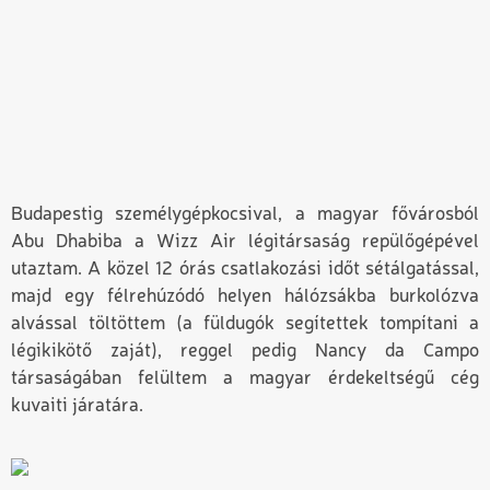
Budapestig személygépkocsival, a magyar fővárosból
Abu Dhabiba a Wizz Air légitársaság repülőgépével
utaztam. A közel 12 órás csatlakozási időt sétálgatással,
majd egy félrehúzódó helyen hálózsákba burkolózva
alvással töltöttem (a füldugók segítettek tompítani a
légikikötő zaját), reggel pedig Nancy da Campo
társaságában felültem a magyar érdekeltségű cég
kuvaiti járatára.