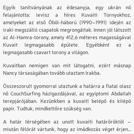
Egyik tanítványának az édesanyja, egy ukrán nő
felajánlotta: levisz a híres Kuvaiti Tornyokhoz,
amelyeket az első Öböl-háború (1990–1991) idején az
iraki megszálló csapatok megrongáltak. Innen jól látszott
az Al-Hamra-torony, amely 412,6 méteres magasságával
Kuvait legmagasabb épülete. Egyébként ez a
legmagasabb csavart torony a világon.
Kuvaitban nemigen van mit látogatni, ezért másnap
Nancy társaságában tovább utaztam Irakba.
Összeszorult gyomorral utaztunk a határra a fiatal olasz
nő CouchSurfing házigazdájával, az egyiptomi Abdallah
terepjárójában. Kezünkben a kuvaiti belépő és kilépő
papír. Tudtuk, mindkettőre szükség van.
A határ térségében az unott kuvaiti határőröktől –
miután félórát vártunk, hogy az imádkozás véget érjen…