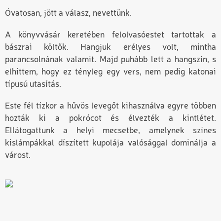
Óvatosan, jött a válasz, nevettünk.
A könyvvásár keretében felolvasó­estet tartottak a
bászrai költők. Hangjuk erélyes volt, mintha
parancsolnának valamit. Majd puhább lett a hangszín, s
elhittem, hogy ez tényleg egy vers, nem pedig katonai
típusú utasítás.
Este fél tízkor a hűvös levegőt kihasználva egyre többen
hozták ki a pokrócot és élvezték a kintlétet.
Ellátogattunk a helyi mecsetbe, amelynek színes
kislámpákkal díszített kupolája valósággal dominálja a
várost.