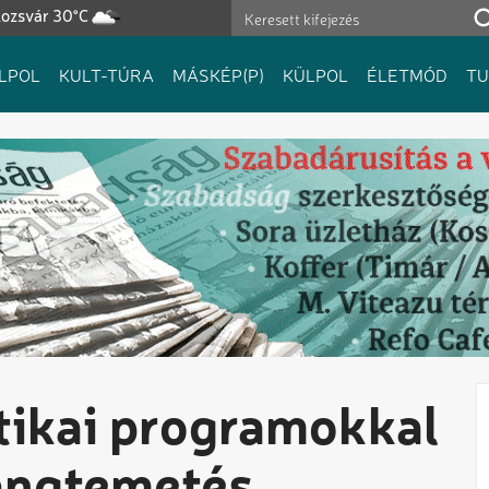
lozsvár 30°C
LPOL
KULT-TÚRA
MÁSKÉP(P)
KÜLPOL
ÉLETMÓD
T
ztikai programokkal