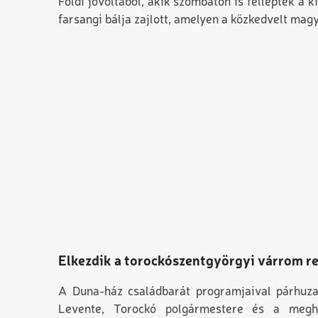
Földi jóvoltából, akik szombaton is felléptek a
farsangi bálja zajlott, amelyen a közkedvelt mag
Elkezdik a torockószentgyörgyi várrom re
A Duna-ház családbarát programjaival párhuza
Levente, Torockó polgármestere és a megh