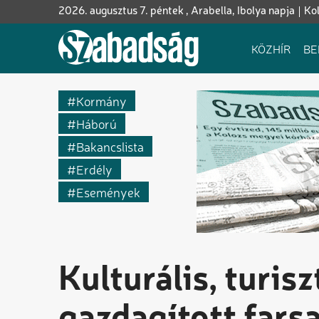
Ugrás
2026. augusztus 7. péntek , Arabella, Ibolya napja
Ko
a
tartalomra
Fő
KÖZHÍR
BE
navigáció
Kormány
Háború
Bakancslista
Erdély
Események
Kulturális, turis