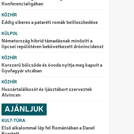
Konferencialigában
KÖZHÍR
Eddig sikeres a pataréti romák beilleszkedése
KÜLPOL
Németország hibrid támadásnak minősíti a
lipcsei repülőtéren bekövetkezett drónincidenst
KÖZHÍR
Korszerű bölcsőde és óvoda nyitja meg kapuit a
Gyufagyár utcában
KÖZHÍR
Huszártalálkozót és íjásztábort szerveztek
Alvincen
AJÁNLJUK
KULT-TÚRA
Első alkalommal lép fel Romániában a Danel