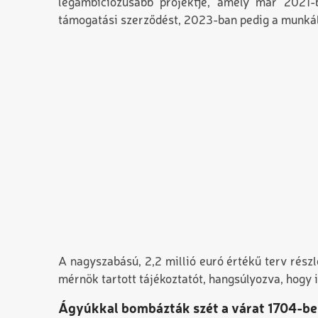
legambiciózusabb projektje, amely már 2021-b
támogatási szerződést, 2023-ban pedig a munkál
A nagyszabású, 2,2 millió euró értékű terv rész
mérnök tartott tájékoztatót, hangsúlyozva, hogy i
Ágyúkkal bombázták szét a várat 1704-b