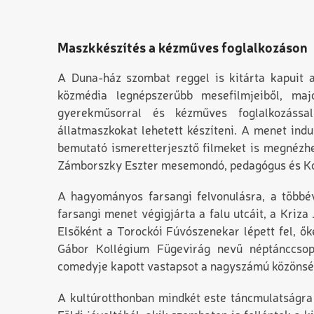
Maszkkészítés a kézműves foglalkozáson
A Duna-ház szombat reggel is kitárta kapuit az
közmédia legnépszerűbb mesefilmjeiből, m
gyerekműsorral és kézműves foglalkozássa
állatmaszkokat lehetett készíteni. A menet ind
bemutató ismeretterjesztő filmeket is megnézhe
Zámborszky Eszter mesemondó, pedagógus és Kon
A hagyományos farsangi felvonulásra, a többéve
farsangi menet végigjárta a falu utcáit, a Kriz
Elsőként a Torockói Fúvószenekar lépett fel, ő
Gábor Kollégium Fügevirág nevű néptánccsop
comedyje kapott vastapsot a nagyszámú közönsé
A kultúrotthonban mindkét este táncmulatságra 