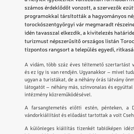
számos érdeklődőt vonzott, a szervezők ezútt
programokkal társították a hagyományos né
torockószentgyörgyi vár megmaradt részeinek
idén tavasszal elkezdik, a kivitelezés határ
turizmust népszerűsítő országos listán Torock
tízpontos rangsort a település egyedi, ritka
A vidám, több száz éves téltemető szertartást 
és ez így is van rendjén. Ugyanakkor – mivel t
ugyan a turistákat, de a néhány órás látvány ö
látogatót – néhány más, színvonalas és egyúttal 
intézmény közreműködésével.
A farsangtemetés előtti estén, pénteken, a
vándorkiállítást és előadást tartottak a volt Cse
A különleges kiállítás tizenkét tablóképen idé