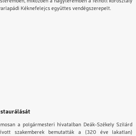
 kisteremben, miközben a nagyteremben a felnőtt korosztály
yarlapádi Kéknefelejcs együttes vendégszerepelt.
staurálását
mosan a polgármesteri hivatalban Deák-Székely Szilárd
ívott szakemberek bemutatták a (320 éve lakatlan)