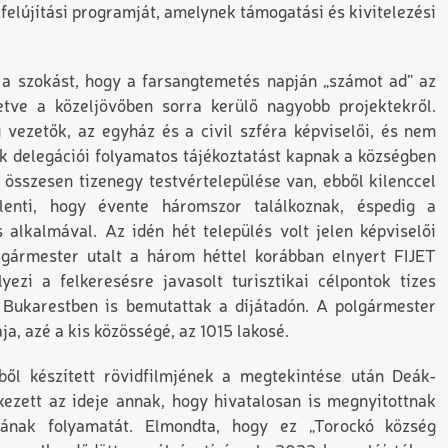
elújítási programját, amelynek támogatási és kivitelezési
t a szokást, hogy a farsangtemetés napján „számot ad” az
letve a közeljövőben sorra kerülő nagyobb projektekről.
i vezetők, az egyház és a civil szféra képviselői, és nem
k delegációi folyamatos tájékoztatást kapnak a községben
 összesen tizenegy testvértelepülése van, ebből kilenccel
elenti, hogy évente háromszor találkoznak, éspedig a
alkalmával. Az idén hét település volt jelen képviselői
lgármester utalt a három héttel korábban elnyert FIJET
ezi a felkeresésre javasolt turisztikai célpontok tízes
yet Bukarestben is bemutattak a díjátadón. A polgármester
a, azé a kis közösségé, az 1015 lakosé.
ből készített rövidfilmjének a megtekintése után Deák-
rkezett az ideje annak, hogy hivatalosan is megnyitottnak
ásának folyamatát. Elmondta, hogy ez „Torockó község