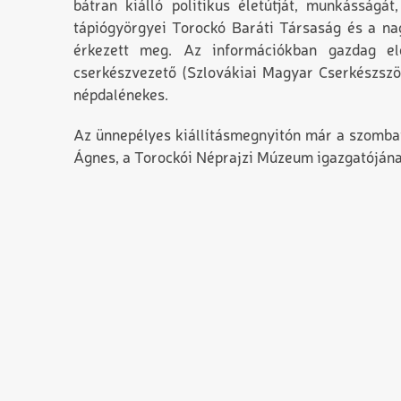
bátran kiálló politikus életútját, munkásságá
tápiógyörgyei Torockó Baráti Társaság és a na
érkezett meg. Az információkban gazdag el
cserkészvezető (Szlovákiai Magyar Cserkészszöv
népdalénekes.
Az ünnepélyes kiállításmegnyitón már a szombat
Ágnes, a Torockói Néprajzi Múzeum igazgatóján