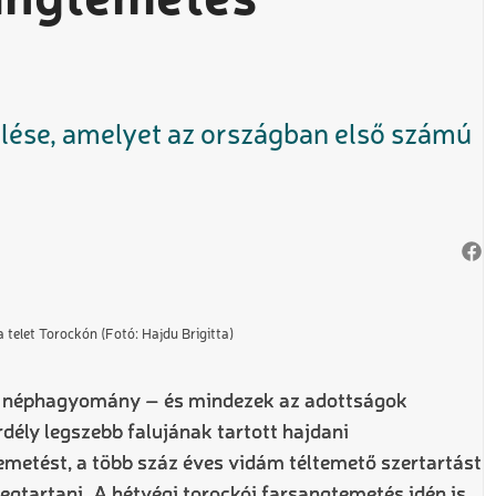
sangtemetés
ülése, amelyet az országban első számú
 telet Torockón (Fotó: Hajdu Brigitta)
élő néphagyomány – és mindezek az adottságok
dély legszebb falujának tartott hajdani
metést, a több száz éves vidám téltemető szertartást
gtartani. A hétvégi torockói farsangtemetés idén is