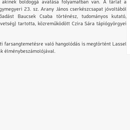
t, akinek boldoggá avatása folyamatban van. A tárlat a
gymegyeri 23. sz. Arany János cserkészcsapat jóvoltából
őadást Baucsek Csaba történész, tudományos kutató,
etség) tartotta, közreműködött Czira Sára tápiógyörgyei
i farsangtemetésre való hangolódás is megtörtént Lassel
ak élménybeszámolójával.