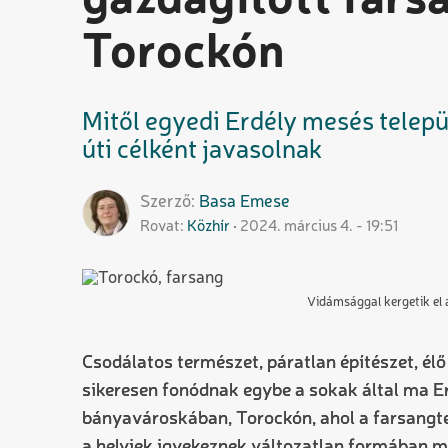
gazdagított far
Torockón
Mitől egyedi Erdély mesés telep
úti célként javasolnak
Szerző
Basa
Emese
Rovat
Közhír
2024. március 4. - 19:51
Vidámsággal kergetik el a
Csodálatos természet, páratlan építészet, 
sikeresen fonódnak egybe a sokak által ma Er
bányavároskában, Torockón, ahol a farsangte
a helyiek igyekeznek változatlan formában me