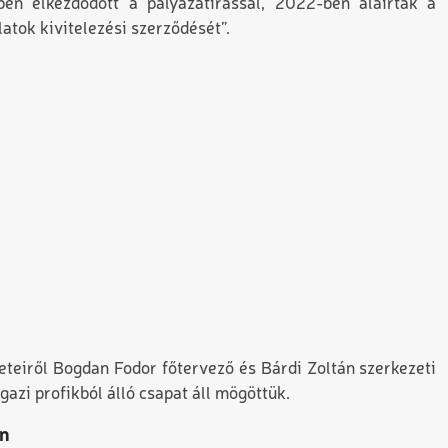
en elkezdődött a pályázatírással, 2022-ben aláírták a
atok kivitelezési szerződését”.
leteiről Bogdan Fodor főtervező és Bárdi Zoltán szerkezeti
gazi profikból álló csapat áll mögöttük.
en