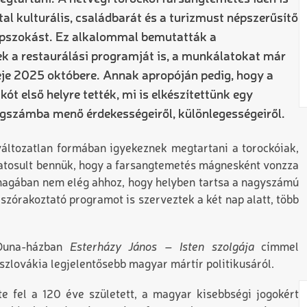
al kulturális, családbarát és a turizmust népszerűsítő
pszokást. Ez alkalommal bemutatták a
 a restaurálási programját is, a munkálatokat már
ideje 2025 októbere. Annak apropóján pedig, hogy a
ót első helyre tették, mi is elkészítettünk egy
ságszámba menő érdekességeiről, különlegességeiről.
változatlan formában igyekeznek megtartani a torockóiak,
udatosult bennük, hogy a farsangtemetés mágnesként vonzza
nmagában nem elég ahhoz, hogy helyben tartsa a nagyszámú
szórakoztató programot is szerveztek a két nap alatt, több
 Duna-házban
Esterházy János – Isten szolgája
címmel
hszlovákia legjelentősebb magyar mártír politikusáról.
zte fel a 120 éve született, a magyar kisebbségi jogokért