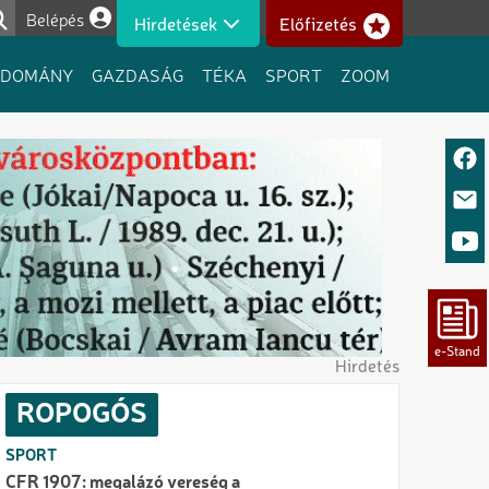
Belépés
Hirdetések
Előfizetés
Felhasználói fiók menüje
UDOMÁNY
GAZDASÁG
TÉKA
SPORT
ZOOM
Hirdetés
ROPOGÓS
SPORT
CFR 1907: megalázó vereség a