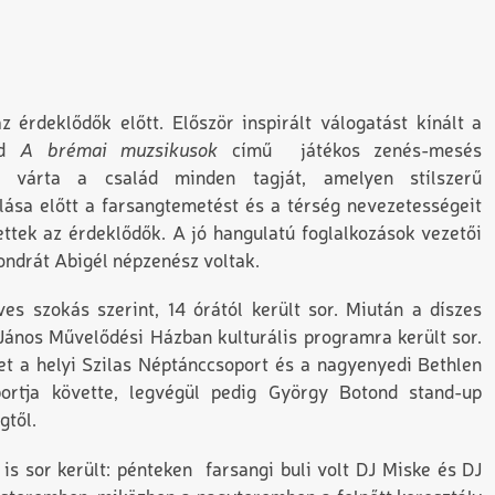
 érdeklődők előtt. Először inspirált válogatást kínált a
ajd
A brémai muzsikusok
című játékos zenés-mesés
l várta a család minden tagját, amelyen stílszerű
ulása előtt a farsangtemetést és a térség nevezetességeit
ttek az érdeklődők. A jó hangulatú foglalkozások vezetői
drát Abigél népzenész voltak.
s szokás szerint, 14 órától került sor. Miután a díszes
a János Művelődési Házban kulturális programra került sor.
ket a helyi Szilas Néptánccsoport és a nagyenyedi Bethlen
ortja követte, legvégül pedig György Botond stand-up
gtől.
is sor került: pénteken farsangi buli volt DJ Miske és DJ