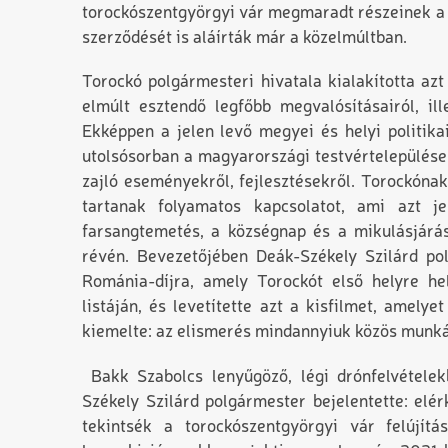
torockószentgyörgyi vár megmaradt részeinek a f
szerződését is aláírták már a közelmúltban.
Torockó polgármesteri hivatala kialakította az
elmúlt esztendő legfőbb megvalósításairól, il
Ekképpen a jelen levő megyei és helyi politika
utolsósorban a magyarországi testvértelepülése
zajló eseményekről, fejlesztésekről. Torockónak
tartanak folyamatos kapcsolatot, ami azt j
farsangtemetés, a községnap és a mikulásjárás 
révén. Bevezetőjében Deák-Székely Szilárd po
Románia-díjra, amely Torockót első helyre hely
listáján, és levetítette azt a kisfilmet, amel
kiemelte: az elismerés mindannyiuk közös munkáj
Bakk Szabolcs lenyűgöző, légi drónfelvételek
Székely Szilárd polgármester bejelentette: elé
tekintsék a torockószentgyörgyi vár felújít