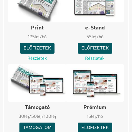
Print
e-Stand
125
lej/hó
55
lej/hó
ELŐFIZETEK
ELŐFIZETEK
Részletek
Részletek
Támogató
Prémium
30
lej
/50
lej
/100
lej
15
lej/hó
TÁMOGATOM
ELŐFIZETEK