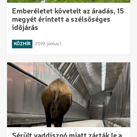
Emberéletet követelt az áradás, 15
megyét érintett a szélsőséges
időjárás
KÖZHÍR
2019. június 1.
Sérült vaddisznó miatt zárták le a