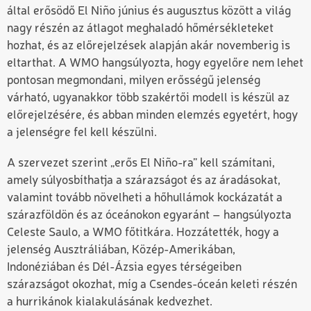
által erősödő El Niño június és augusztus között a világ
nagy részén az átlagot meghaladó hőmérsékleteket
hozhat, és az előrejelzések alapján akár novemberig is
eltarthat. A WMO hangsúlyozta, hogy egyelőre nem lehet
pontosan megmondani, milyen erősségű jelenség
várható, ugyanakkor több szakértői modell is készül az
előrejelzésére, és abban minden elemzés egyetért, hogy
a jelenségre fel kell készülni.
A szervezet szerint „erős El Niño-ra” kell számítani,
amely súlyosbíthatja a szárazságot és az áradásokat,
valamint tovább növelheti a hőhullámok kockázatát a
szárazföldön és az óceánokon egyaránt – hangsúlyozta
Celeste Saulo, a WMO főtitkára. Hozzátették, hogy a
jelenség Ausztráliában, Közép-Amerikában,
Indonéziában és Dél-Ázsia egyes térségeiben
szárazságot okozhat, míg a Csendes-óceán keleti részén
a hurrikánok kialakulásának kedvezhet.