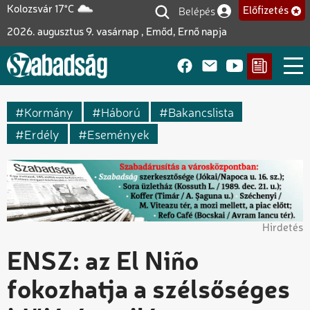
Ugrás
Belépés
Kolozsvár 17°C
Előfizetés
Felhasználói fiók me
a
2026. augusztus 9. vasárnap , Emőd, Ernő napja
tartalomra
Kormány
Háború
Bakancslista
Erdély
Események
Hirdetés
ENSZ: az El Niño
fokozhatja a szélsőséges