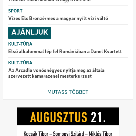
Tromsö-sokk: amikor elfogy a türelem
SPORT
Vizes Eb: Bronzérmes a magyar nyílt vízi váltó
AJÁNLJUK
KULT-TÚRA
Első alkalommal lép fel Romániában a Danel Kvartett
KULT-TÚRA
Az Arcadia vonósnégyes nyitja meg az általa
szervezett kamarazenei mesterkurzust
MUTASS TÖBBET