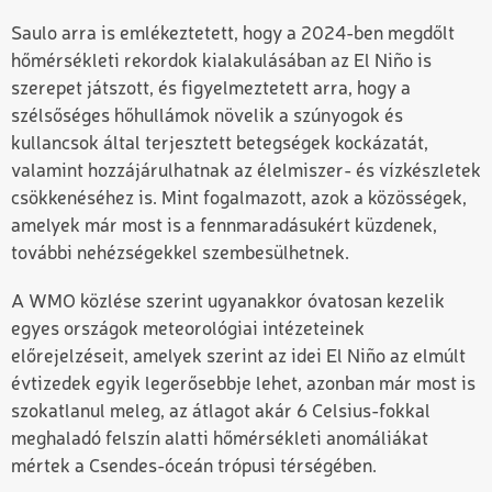
Saulo arra is emlékeztetett, hogy a 2024-ben megdőlt
hőmérsékleti rekordok kialakulásában az El Niño is
szerepet játszott, és figyelmeztetett arra, hogy a
szélsőséges hőhullámok növelik a szúnyogok és
kullancsok által terjesztett betegségek kockázatát,
valamint hozzájárulhatnak az élelmiszer- és vízkészletek
csökkenéséhez is. Mint fogalmazott, azok a közösségek,
amelyek már most is a fennmaradásukért küzdenek,
további nehézségekkel szembesülhetnek.
A WMO közlése szerint ugyanakkor óvatosan kezelik
egyes országok meteorológiai intézeteinek
előrejelzéseit, amelyek szerint az idei El Niño az elmúlt
évtizedek egyik legerősebbje lehet, azonban már most is
szokatlanul meleg, az átlagot akár 6 Celsius-fokkal
meghaladó felszín alatti hőmérsékleti anomáliákat
mértek a Csendes-óceán trópusi térségében.