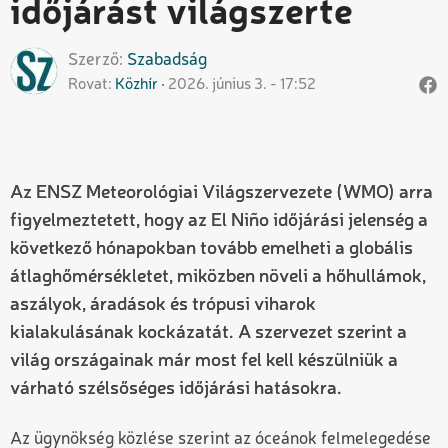
időjárást világszerte
Szerző
Szabadság
Rovat
Közhír
2026. június 3. - 17:52
Az ENSZ Meteorológiai Világszervezete (WMO) arra
figyelmeztetett, hogy az El Niño időjárási jelenség a
következő hónapokban tovább emelheti a globális
átlaghőmérsékletet, miközben növeli a hőhullámok,
aszályok, áradások és trópusi viharok
kialakulásának kockázatát. A szervezet szerint a
világ országainak már most fel kell készülniük a
várható szélsőséges időjárási hatásokra.
Az ügynökség közlése szerint az óceánok felmelegedése