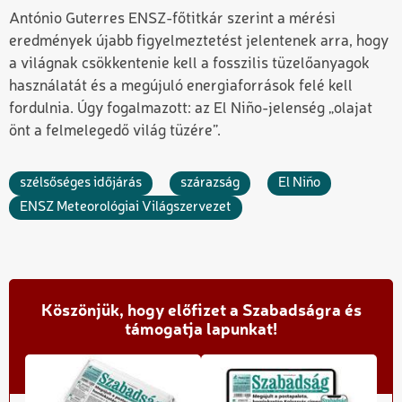
António Guterres ENSZ-főtitkár szerint a mérési
eredmények újabb figyelmeztetést jelentenek arra, hogy
a világnak csökkentenie kell a fosszilis tüzelőanyagok
használatát és a megújuló energiaforrások felé kell
fordulnia. Úgy fogalmazott: az El Niño-jelenség „olajat
önt a felmelegedő világ tüzére”.
szélsőséges időjárás
szárazság
El Niño
ENSZ Meteorológiai Világszervezet
Köszönjük, hogy előfizet a Szabadságra és
támogatja lapunkat!