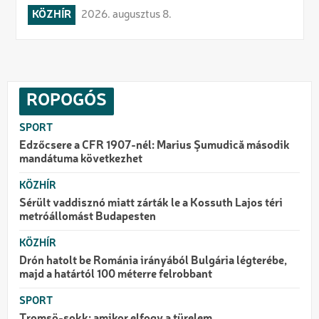
KÖZHÍR
2026. augusztus 8.
ROPOGÓS
SPORT
Edzőcsere a CFR 1907-nél: Marius Şumudică második
mandátuma következhet
KÖZHÍR
Sérült vaddisznó miatt zárták le a Kossuth Lajos téri
metróállomást Budapesten
KÖZHÍR
Drón hatolt be Románia irányából Bulgária légterébe,
majd a határtól 100 méterre felrobbant
SPORT