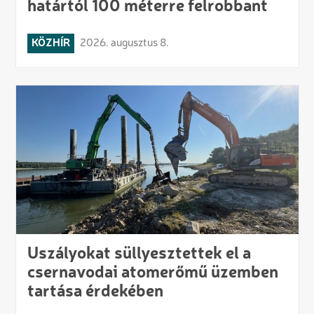
határtól 100 méterre felrobbant
KÖZHÍR
2026. augusztus 8.
Uszályokat süllyesztettek el a
csernavodai atomerőmű üzemben
tartása érdekében