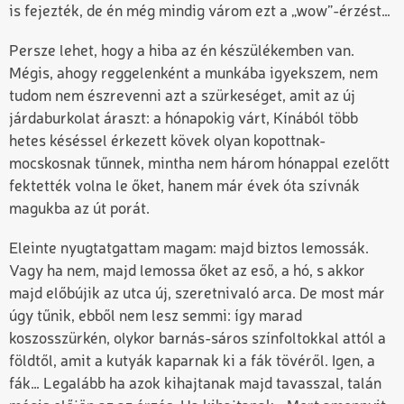
is fejezték, de én még mindig várom ezt a „wow”-érzést…
Persze lehet, hogy a hiba az én készülékemben van.
Mégis, ahogy reggelenként a munkába igyekszem, nem
tudom nem észrevenni azt a szürkeséget, amit az új
járdaburkolat áraszt: a hónapokig várt, Kínából több
hetes késéssel érkezett kövek olyan kopottnak-
mocskosnak tűnnek, mintha nem három hónappal ezelőtt
fektették volna le őket, hanem már évek óta szívnák
magukba az út porát.
Eleinte nyugtatgattam magam: majd biztos lemossák.
Vagy ha nem, majd lemossa őket az eső, a hó, s akkor
majd előbújik az utca új, szeretnivaló arca. De most már
úgy tűnik, ebből nem lesz semmi: így marad
koszosszürkén, olykor barnás-sáros színfoltokkal attól a
földtől, amit a kutyák kaparnak ki a fák tövéről. Igen, a
fák… Legalább ha azok kihajtanak majd tavasszal, talán