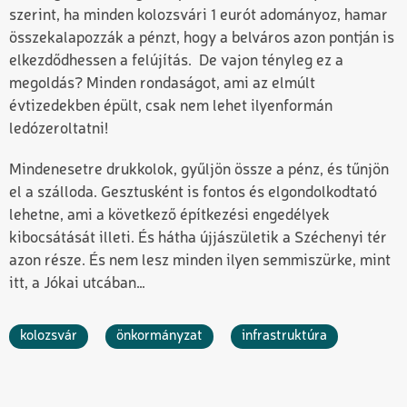
szerint, ha minden kolozsvári 1 eurót adományoz, hamar
összekalapozzák a pénzt, hogy a belváros azon pontján is
elkezdődhessen a felújítás. De vajon tényleg ez a
megoldás? Minden rondaságot, ami az elmúlt
évtizedekben épült, csak nem lehet ilyenformán
ledózeroltatni!
Mindenesetre drukkolok, gyűljön össze a pénz, és tűnjön
el a szálloda. Gesztusként is fontos és elgondolkodtató
lehetne, ami a következő építkezési engedélyek
kibocsátását illeti. És hátha újjászületik a Széchenyi tér
azon része. És nem lesz minden ilyen semmiszürke, mint
itt, a Jókai utcában…
kolozsvár
önkormányzat
infrastruktúra