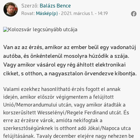
Szerző
Balázs
Bence
Rovat
Máskép(p)
2021. március 1. - 14:19
Van az az érzés, amikor az ember beül egy vadonatúj
autóba, és önkéntelenül mosolyra húzódik a szája.
Vagy amikor vásárol egy rég áhított elektronikai
cikket, s otthon, a nagyasztalon örvendezve kibontja.
Valami ezekhez hasonlítható érzés fogott el annak
idején, amikor először végigmentem a felújított
Unió/Memorandumului utcán, vagy amikor átadták a
korszerűsített Wesselényi/Regele Ferdinand utcát. És
erre az érzésre várok, amióta nekifogtak a
szerkesztőségünknek is otthont adó Jókai/Napoca utca
felújításának. Tavaly december elejére nagy nehezen be