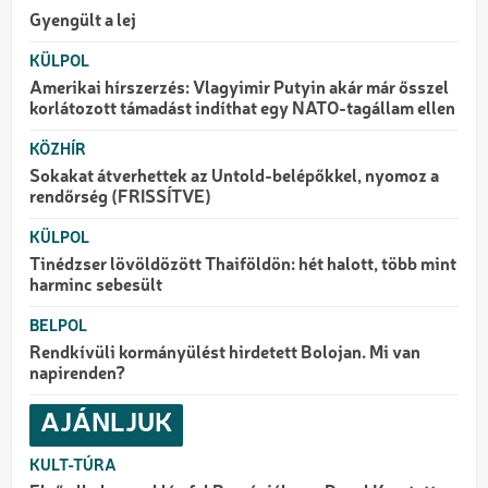
Gyengült a lej
KÜLPOL
Amerikai hírszerzés: Vlagyimir Putyin akár már ősszel
korlátozott támadást indíthat egy NATO-tagállam ellen
KÖZHÍR
Sokakat átverhettek az Untold-belépőkkel, nyomoz a
rendőrség (FRISSÍTVE)
KÜLPOL
Tinédzser lövöldözött Thaiföldön: hét halott, több mint
harminc sebesült
BELPOL
Rendkívüli kormányülést hirdetett Bolojan. Mi van
napirenden?
AJÁNLJUK
KULT-TÚRA