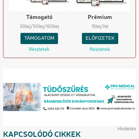
Támogató
Prémium
30
lej
/50
lej
/100
lej
15
lej/hó
TÁMOGATOM
ELŐFIZETEK
Részletek
Részletek
Hirdetés
KAPCSOLÓDÓ CIKKEK