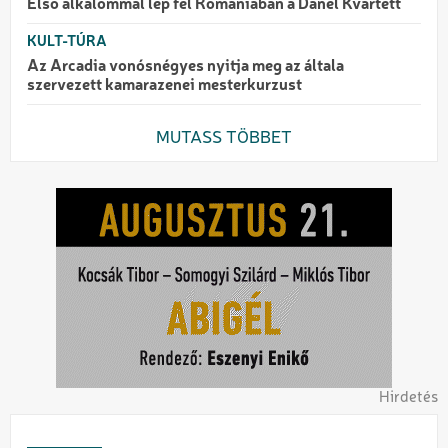
Első alkalommal lép fel Romániában a Danel Kvartett
KULT-TÚRA
Az Arcadia vonósnégyes nyitja meg az általa
szervezett kamarazenei mesterkurzust
MUTASS TÖBBET
Hirdetés