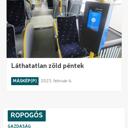
Láthatatlan zöld péntek
MÁSKÉP(P)
2023. február 6.
ROPOGÓS
GAZDASÁG