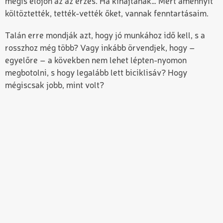
mégis előjön az az érzés. Ha kihajtanak… Mert amennyit
költöztették, tették-vették őket, vannak fenntartásaim.
Talán erre mondják azt, hogy jó munkához idő kell, s a
rosszhoz még több? Vagy inkább örvendjek, hogy –
egyelőre – a kövekben nem lehet lépten-nyomon
megbotolni, s hogy legalább lett biciklisáv? Hogy
mégiscsak jobb, mint volt?