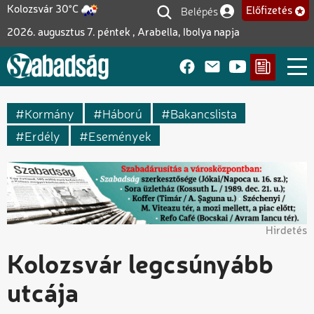
Ugrás
Belépés
Kolozsvár 30°C
Előfizetés
Felhasználói fiók me
a
2026. augusztus 7. péntek , Arabella, Ibolya napja
tartalomra
Kormány
Háború
Bakancslista
Erdély
Események
Hirdetés
Kolozsvár legcsúnyább
utcája