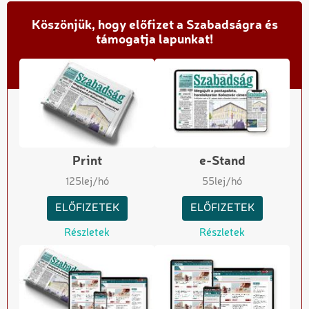
Köszönjük, hogy előfizet a Szabadságra és
támogatja lapunkat!
Print
e-Stand
125
lej/hó
55
lej/hó
ELŐFIZETEK
ELŐFIZETEK
Részletek
Részletek