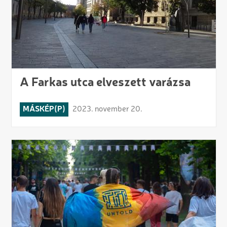
A Farkas utca elveszett varázsa
MÁSKÉP(P)
2023. november 20.