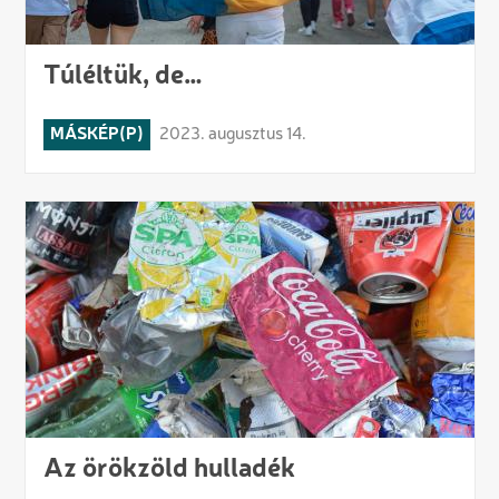
Túléltük, de…
MÁSKÉP(P)
2023. augusztus 14.
Az örökzöld hulladék