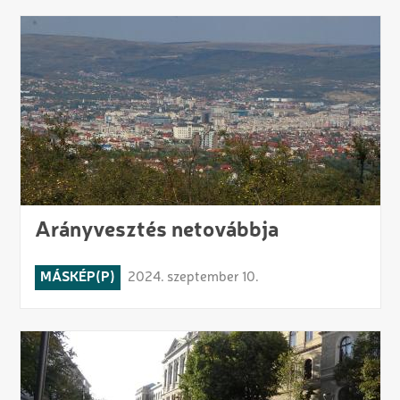
Arányvesztés netovábbja
MÁSKÉP(P)
2024. szeptember 10.