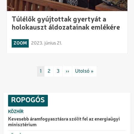
Túlélők gyújtottak gyertyát a
holokauszt áldozatainak emlékére
ZOOM
2023. június 21.
Oldalszámozás
Rovat/cimke
1
Rovat/cimke
2
Rovat/cimke
3
Következő oldal
››
Utolsó oldal
Utolsó »
ROPOGÓS
KÖZHÍR
Kevesebb áramfogyasztásra szólít fel az energiaügyi
minisztérium