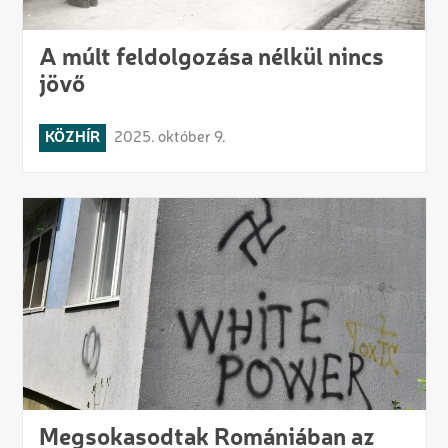
A múlt feldolgozása nélkül nincs
jövő
KÖZHÍR
2025. október 9.
Megsokasodtak Romániában az