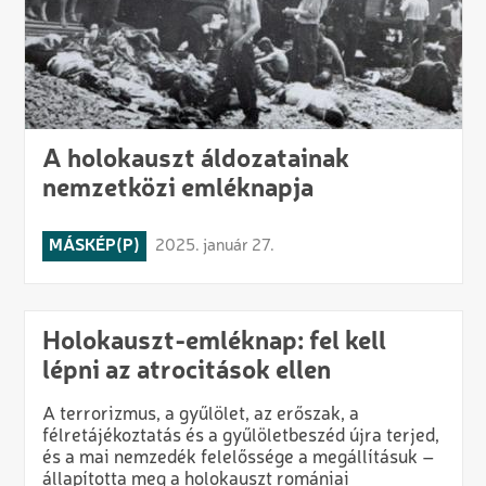
A holokauszt áldozatainak
nemzetközi emléknapja
MÁSKÉP(P)
2025. január 27.
Holokauszt-emléknap: fel kell
lépni az atrocitások ellen
A terrorizmus, a gyűlölet, az erőszak, a
félretájékoztatás és a gyűlöletbeszéd újra terjed,
és a mai nemzedék felelőssége a megállításuk –
állapította meg a holokauszt romániai