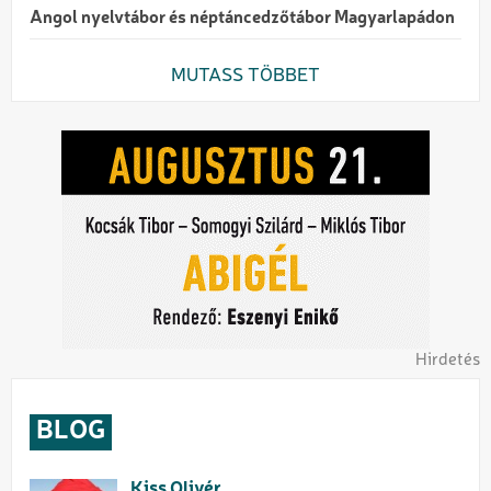
Angol nyelvtábor és néptáncedzőtábor Magyarlapádon
MUTASS TÖBBET
Hirdetés
BLOG
Kiss Olivér