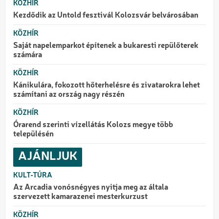
KÖZHÍR
Kezdődik az Untold fesztivál Kolozsvár belvárosában
KÖZHÍR
Saját napelemparkot építenek a bukaresti repülőterek
számára
KÖZHÍR
Kánikulára, fokozott hőterhelésre és zivatarokra lehet
számítani az ország nagy részén
KÖZHÍR
Órarend szerinti vízellátás Kolozs megye több
településén
AJÁNLJUK
KULT-TÚRA
Az Arcadia vonósnégyes nyitja meg az általa
szervezett kamarazenei mesterkurzust
KÖZHÍR