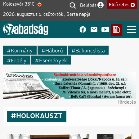
Ugrás
Belépés
Kolozsvár 35°C
Előfizetés
Felhasználói fiók me
a
2026. augusztus 6. csütörtök , Berta napja
tartalomra
Kormány
Háború
Bakancslista
Erdély
Események
Hirdetés
HOLOKAUSZT