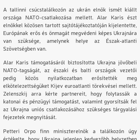
A tallinni csúcstalálkozón az ukrán elnök ismét kiállt
országa NATO-csatlakozása mellett. Alar Karis észt
elnökkel közösen tartott sajtótájékoztatóján kijelentette
,
Európának erős és önmagát megvédeni képes Ukrajnára
van szüksége, amelynek helye az Észak-atlanti
Szövetségben van.
Alar Karis támogatásáról biztosította Ukrajna jövőbeli
NATO-tagságát, az északi és balti országok vezetői
pedig közös nyilatkozatban erősítették meg
elkötelezettségüket Kijev euroatlanti törekvései mellett.
Zelenszkij arra kérte partnereit, hogy folytassák a
katonai és pénzügyi támogatást, valamint gyorsítsák fel
az Ukrajna uniós csatlakozásához szükséges tárgyalási
fejezetek megnyitását.
Petteri Orpo finn miniszterelnök a találkozón úgy
értékelte, hogy Ukrajna jelenleg kedvezőbb helyzetben