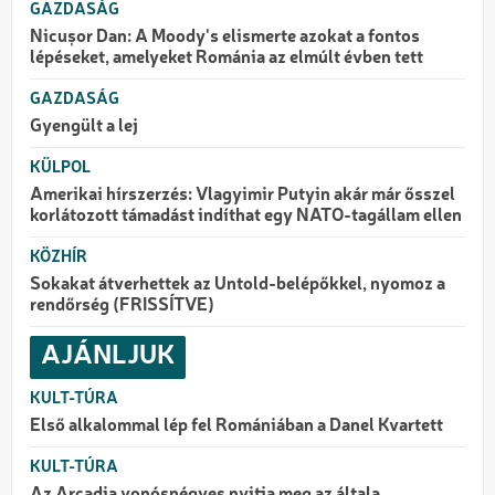
GAZDASÁG
Nicușor Dan: A Moody's elismerte azokat a fontos
lépéseket, amelyeket Románia az elmúlt évben tett
GAZDASÁG
Gyengült a lej
KÜLPOL
Amerikai hírszerzés: Vlagyimir Putyin akár már ősszel
korlátozott támadást indíthat egy NATO-tagállam ellen
KÖZHÍR
Sokakat átverhettek az Untold-belépőkkel, nyomoz a
rendőrség (FRISSÍTVE)
AJÁNLJUK
KULT-TÚRA
Első alkalommal lép fel Romániában a Danel Kvartett
KULT-TÚRA
Az Arcadia vonósnégyes nyitja meg az általa