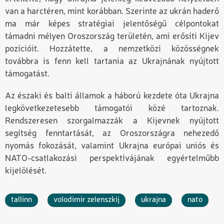
van a harctéren, mint korábban. Szerinte az ukrán haderő
ma már képes stratégiai jelentőségű célpontokat
támadni mélyen Oroszország területén, ami erősíti Kijev
pozícióit. Hozzátette
,
a nemzetközi közösségnek
továbbra is fenn kell tartania az Ukrajnának nyújtott
támogatást.
Az északi és balti államok a háború kezdete óta Ukrajna
legkövetkezetesebb támogatói közé tartoznak.
Rendszeresen szorgalmazzák a Kijevnek nyújtott
segítség fenntartását, az Oroszországra nehezedő
nyomás fokozását, valamint Ukrajna európai uniós és
NATO-csatlakozási perspektívájának egyértelműbb
kijelölését.
tallinn
volodimir zelenszkij
ukrajna
nato