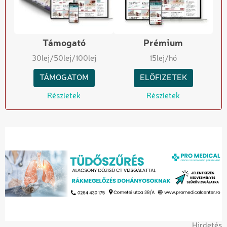
Támogató
Prémium
30
lej
/50
lej
/100
lej
15
lej/hó
TÁMOGATOM
ELŐFIZETEK
Részletek
Részletek
Hirdetés