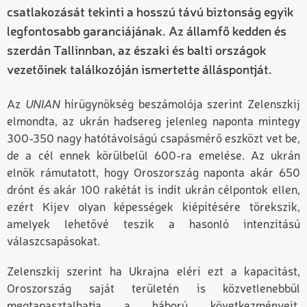
csatlakozását tekinti a hosszú távú biztonság egyik
legfontosabb garanciájának. Az államfő kedden és
szerdán Tallinnban, az északi és balti országok
vezetőinek találkozóján ismertette álláspontját.
Az
UNIAN
hírügynökség beszámolója szerint Zelenszkij
elmondta
,
az ukrán hadsereg jelenleg naponta mintegy
300
-
350 nagy hatótávolságú csapásmérő eszközt vet be,
de a cél ennek körülbelül 600-ra emelése. Az ukrán
elnök rámutatott, hogy Oroszország naponta akár 650
drónt és
akár
100 rakétát is indít ukrán célpontok ellen,
ezért Kijev olyan képességek kiépítésére törekszik,
amelyek lehetővé teszik a hasonló intenzitású
válaszcsapásokat.
Zelenszkij szerint ha Ukrajna eléri ezt a kapacitást,
Oroszország saját területén is közvetlenebbül
megtapasztalhatja a háború következményeit.