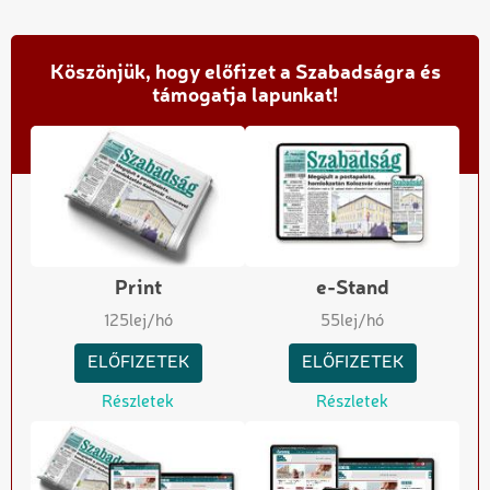
Köszönjük, hogy előfizet a Szabadságra és
támogatja lapunkat!
Print
e-Stand
125
lej/hó
55
lej/hó
ELŐFIZETEK
ELŐFIZETEK
Részletek
Részletek