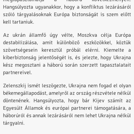
Hangsúlyozta ugyanakkor, hogy a konfliktus lezárásáról
szóló tárgyalásoknak Európa biztonságát is szem előtt
kell tartaniuk.
Az ukrán államfő úgy vélte, Moszkva célja Európa
destabilizálása, amit különböző eszközökkel, köztük
szövetségesein keresztül próbál elérni. Kiemelte a
kiberbiztonság jelentőségét is, és jelezte, hogy Ukrajna
kész megosztani a háború során szerzett tapasztalatait
partnereivel.
Zelenszkij ismét leszögezte
,
Ukrajna nem fogad el olyan
békemegállapodást, amelyről az ország részvétele nélkül
döntenének. Hangsúlyozta, hogy bár Kijev számít az
Egyesült Államok és európai partnerei támogatására, a
háborúról és annak lezárásáról nem lehet Ukrajna nélkül
tárgyalni.