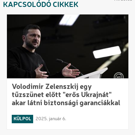
KAPCSOLÓDÓ CIKKEK
Volodimir Zelenszkij egy
tűzszünet előtt "erős Ukrajnát"
akar látni biztonsági garanciákkal
KÜLPOL
2025. január 6.