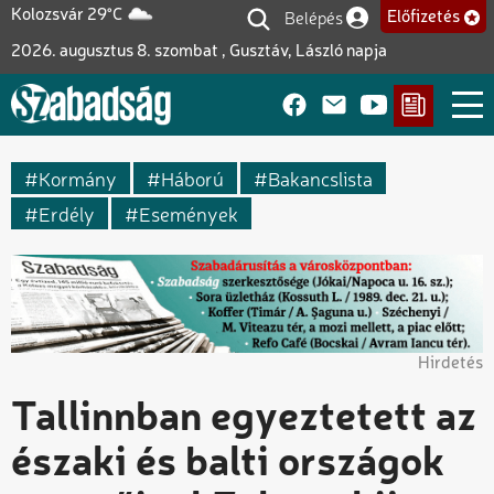
Ugrás
Belépés
Kolozsvár 29°C
Előfizetés
Felhasználói fiók me
a
2026. augusztus 8. szombat , Gusztáv, László napja
tartalomra
Kormány
Háború
Bakancslista
Erdély
Események
Hirdetés
Tallinnban egyeztetett az
északi és balti országok