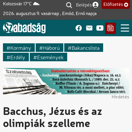
Ugrás
Belépés
Kolozsvár 17°C
Előfizetés
Felhasználói fiók me
a
2026. augusztus 9. vasárnap , Emőd, Ernő napja
tartalomra
Kormány
Háború
Bakancslista
Erdély
Események
Hirdetés
Bacchus, Jézus és az
olimpiák szelleme