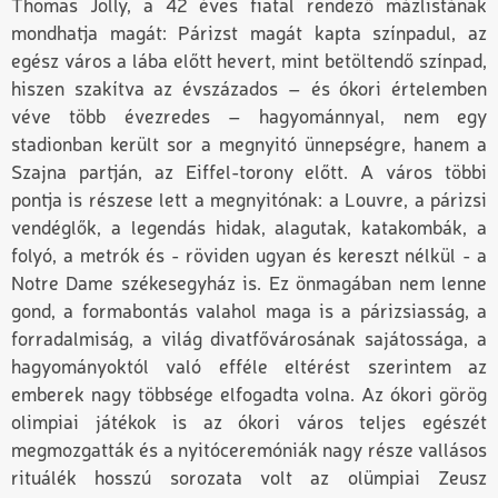
Thomas Jolly, a 42 éves fiatal rendező mázlistának
mondhatja magát: Párizst magát kapta színpadul, az
egész város a lába előtt hevert, mint betöltendő színpad,
hiszen szakítva az évszázados – és ókori értelemben
véve több évezredes – hagyománnyal, nem egy
stadionban került sor a megnyitó ünnepségre, hanem a
Szajna partján, az Eiffel-torony előtt. A város többi
pontja is részese lett a megnyitónak: a Louvre, a párizsi
vendéglők, a legendás hidak, alagutak, katakombák, a
folyó, a metrók és - röviden ugyan és kereszt nélkül - a
Notre Dame székesegyház is. Ez önmagában nem lenne
gond, a formabontás valahol maga is a párizsiasság, a
forradalmiság, a világ divatfővárosának sajátossága, a
hagyományoktól való efféle eltérést szerintem az
emberek nagy többsége elfogadta volna. Az ókori görög
olimpiai játékok is az ókori város teljes egészét
megmozgatták és a nyitóceremóniák nagy része vallásos
rituálék hosszú sorozata volt az olümpiai Zeusz