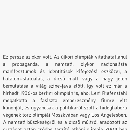
Ez persze az ókor volt. Az újkori olimpiák vitathatatlanul
a propaganda, a nemzeti, olykor nacionalista
manifesztumok és identitások kifejezési eszközei, a
hatalom-statuálás, a dicső múlt vagy a nagy jelen
bemutatása a világ színe-java előtt. Igy volt ez már a
hírhedt 1936-os berlini olimpián is, ahol Leni Riefenstahl
megalkotta a fasiszta embereszmény filmre vitt
kánonját, és ugyancsak a politikáról szólt a hidegháború
végének torz olimpiái Moszkvában vagy Los Angelesben.
A nemzeti büszkeségről és a dicső múltról áradozott az
országot aztán csődbe taszító athéni olimpia 2004-ben