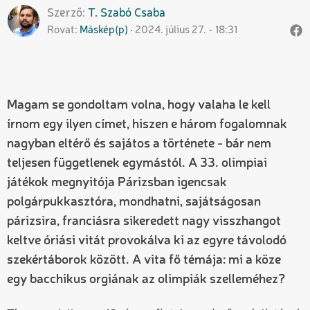
Szerző
T. Szabó
Csaba
Rovat
Máskép(p)
2024. július 27. - 18:31
Magam se gondoltam volna, hogy valaha le kell
írnom egy ilyen címet, hiszen e három fogalomnak
nagyban eltérő és sajátos a története - bár nem
teljesen függetlenek egymástól. A 33. olimpiai
játékok megnyitója Párizsban igencsak
polgárpukkasztóra, mondhatni, sajátságosan
párizsira, franciásra sikeredett nagy visszhangot
keltve óriási vitát provokálva ki az egyre távolodó
szekértáborok között. A vita fő témája: mi a köze
egy bacchikus orgiának az olimpiák szelleméhez?