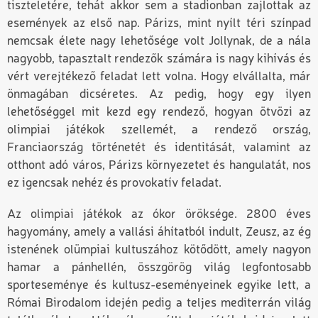
tiszteletére, tehát akkor sem a stadionban zajlottak az
események az első nap. Párizs, mint nyílt téri színpad
nemcsak élete nagy lehetősége volt Jollynak, de a nála
nagyobb, tapasztalt rendezők számára is nagy kihívás és
vért verejtékező feladat lett volna. Hogy elvállalta, már
önmagában dicséretes. Az pedig, hogy egy ilyen
lehetőséggel mit kezd egy rendező, hogyan ötvözi az
olimpiai játékok szellemét, a rendező ország,
Franciaország történetét és identitását, valamint az
otthont adó város, Párizs környezetet és hangulatát, nos
ez igencsak nehéz és provokatív feladat.
Az olimpiai játékok az ókor öröksége. 2800 éves
hagyomány, amely a vallási áhítatból indult, Zeusz, az ég
istenének olümpiai kultuszához kötődött, amely nagyon
hamar a pánhellén, összgörög világ legfontosabb
sporteseménye és kultusz-eseményeinek egyike lett, a
Római Birodalom idején pedig a teljes mediterrán világ