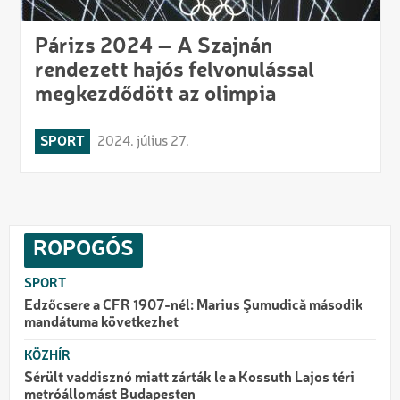
Párizs 2024 – A Szajnán
rendezett hajós felvonulással
megkezdődött az olimpia
SPORT
2024. július 27.
ROPOGÓS
SPORT
Edzőcsere a CFR 1907-nél: Marius Şumudică második
mandátuma következhet
KÖZHÍR
Sérült vaddisznó miatt zárták le a Kossuth Lajos téri
metróállomást Budapesten