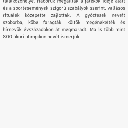
találkozóhelye. Háborúk megálltak a játékok ideje alatt
és a sportesemények szigorú szabályok szerint, vallásos
rituálék közepette zajlottak. A győztesek neveit
szoborba, kőbe faragták, költők megénekelték és
hírnevük évszázadokon át megmaradt. Ma is több mint
800 ókori olimpikon nevét ismerjük.