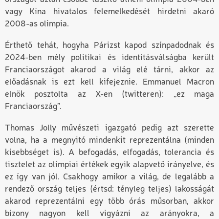
vagy Kína hivatalos felemelkedését hirdetni akaró
2008-as olimpia.
Érthető tehát, hogyha Párizst kapod színpadodnak és
2024-ben mély politikai és identitásválságba került
Franciaországot akarod a világ elé tárni, akkor az
előadásnak is ezt kell kifejeznie. Emmanuel Macron
elnök posztolta az X-en (twitteren): „ez maga
Franciaország”.
Thomas Jolly művészeti igazgató pedig azt szerette
volna, ha a megnyitó mindenkit reprezentálna (minden
kisebbséget is). A befogadás, elfogadás, tolerancia és
tisztelet az olimpiai értékek egyik alapvető irányelve, és
ez így van jól. Csakhogy amikor a világ, de legalább a
rendező ország teljes (értsd: tényleg teljes) lakosságát
akarod reprezentálni egy több órás műsorban, akkor
bizony nagyon kell vigyázni az arányokra, a