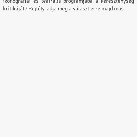
ikonográfiai és teátrális programjába a kereszténység
kritikáját? Rejtély, adja meg a választ erre majd más.