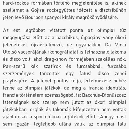
hard-rockos formában történő megjelenítése is, akinek
szellemét a Gojira rockegyüttes idézett a disztribünön
jelen levő Bourbon spanyol király megrökönyödésére.
Az est legtöbbet vitatott pontja az olimpiai tűz
meggyújtása előtt az a bacchikus, újpogány vagy ókori
jeleneteket újraértelmező, de ugyanakkor Da Vinci
Utolsó vacsorájának ikonográfiáját is felhasználó lakoma
és disco volt, ahol drag-show formájában szakállas nők,
Pan-szerű kék szatírok és furcsábbnál furcsább
szerzemények táncoltak egy falusi disco zenei
playlistjére. A jelenet pontos célja, értelmezése nehéz
lenne az olimpiai játékok, de még a francia identitás,
francia történelem szemszögéből is: Bacchus-Dionüszosz
istenségnek sok szerep nem jutott az ókori olimpiai
játékokban, orgiák és lakomák kifejezetten nem voltak
ajánlatosak a sportolóknak a játékok előtt. (Ahogy most
sem igazán, legfeljebb utána válik az olimpiai falu