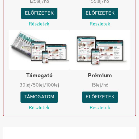
125
lej/hó
55
lej/hó
ELŐFIZETEK
ELŐFIZETEK
Részletek
Részletek
Támogató
Prémium
30
lej
/50
lej
/100
lej
15
lej/hó
TÁMOGATOM
ELŐFIZETEK
Részletek
Részletek