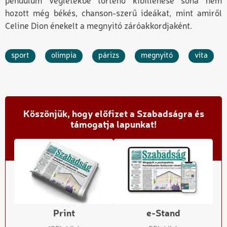
pendulum végletekbe történő kibillenése soha nem
hozott még békés, chanson-szerű ideákat, mint amiről
Celine Dion énekelt a megnyitó záróakkordjaként.
sport
olimpia
párizs
megnyitó
vita
Köszönjük, hogy előfizet a Szabadságra és
támogatja lapunkat!
Print
e-Stand