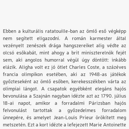
Ebben a kulturális ratatouille-ban az ömlő eső végképp
nem segített eligazodni. A román karmester által
vezényelt zenészek drága hangszereiket alig védte az
olcsó esőkabát, mint ahogy a brit miniszterelnök fejét
sem, aki angolos humorral végül úgy döntött: inkább
elázik. Aligha volt ez jó ötlet Charles Coste, a százéves
francia olimpikon esetében, aki az 1948-as játékok
győzteseként az ömlő esőben, kerekesszékben várta az
olimpiai lángot. A csapatok egyébként elegáns hajós
bevonulása a Szajnán nagyban idézte azt az 1790. július
18-ai napot, amikor a forradalmi Párizsban hajós
felvonulást tartottak a győzedelmes forradalom
ünnepére, és amelyet Jean-Louis Prieur örökített meg
metszetén. Ezt a kort idézte a lefejezett Marie Antoinette