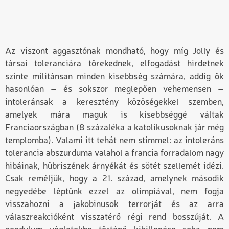
Az viszont aggasztónak mondható, hogy míg Jolly és
társai toleranciára törekednek, elfogadást hirdetnek
szinte militánsan minden kisebbség számára, addig ők
hasonlóan – és sokszor meglepően vehemensen –
intoleránsak a keresztény közöségekkel szemben,
amelyek mára maguk is kisebbséggé váltak
Franciaországban (8 százaléka a katolikusoknak jár még
templomba). Valami itt tehát nem stimmel: az intoleráns
tolerancia abszurduma valahol a francia forradalom nagy
hibáinak, hübriszének árnyékát és sötét szellemét idézi.
Csak reméljük, hogy a 21. század, amelynek második
negyedébe léptünk ezzel az olimpiával, nem fogja
visszahozni a jakobinusok terrorját és az arra
válaszreakcióként visszatérő régi rend bosszúját. A