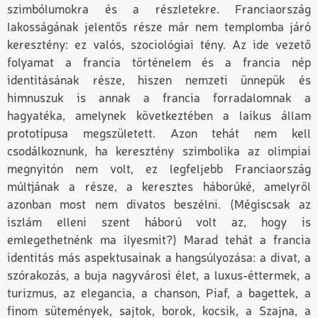
szimbólumokra és a részletekre. Franciaország
lakosságának jelentős része már nem templomba járó
keresztény: ez valós, szociológiai tény. Az ide vezető
folyamat a francia történelem és a francia nép
identitásának része, hiszen nemzeti ünnepük és
himnuszuk is annak a francia forradalomnak a
hagyatéka, amelynek következtében a laikus állam
prototípusa megszületett. Azon tehát nem kell
csodálkoznunk, ha keresztény szimbolika az olimpiai
megnyitón nem volt, ez legfeljebb Franciaország
múltjának a része, a keresztes háborúké, amelyről
azonban most nem divatos beszélni. (Mégiscsak az
iszlám elleni szent háború volt az, hogy is
emlegethetnénk ma ilyesmit?) Marad tehát a francia
identitás más aspektusainak a hangsúlyozása: a divat, a
szórakozás, a buja nagyvárosi élet, a luxus-éttermek, a
turizmus, az elegancia, a chanson, Piaf, a bagettek, a
finom sütemények, sajtok, borok, kocsik, a Szajna, a