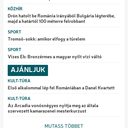
KÖZHÍR
Drón hatolt be Románia irányából Bulgária légterébe,
majd a határtól 100 méterre felrobbant
SPORT
Tromsö-sokk: amikor elfogy a türelem
SPORT
Vizes Eb: Bronzérmes a magyar nyílt vízi váltó
AJÁNLJUK
KULT-TÚRA
Első alkalommal lép fel Romániában a Danel Kvartett
KULT-TÚRA
Az Arcadia vonósnégyes nyitja meg az általa
szervezett kamarazenei mesterkurzust
MUTASS TÖBBET