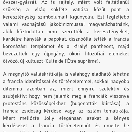
óvszer-gyárrá). Az is rejtély, miért volt feltétlenül
szükség a világ sokféle vallása közül pont a
kereszténység szimbólumait kigúnyolni. Ezt legfeljebb
valami vadhajtású jakobinizmussal magyarázhatnánk,
akik köztudottan nem szerették a keresztényeket,
kardélre hányták a papokat, disznóóllá tették a francia
koronázási templomot és a királyi pantheont, majd
bevezettek egy újpogány, ókori filozófiai elemeket
ötvöző, új kultuszt (Culte de l'Être suprême).
A megnyitó valláskritikája is valahogy eladható lehetne
a francia identitással és történelemmel, sokkal nagyobb
dilemma azonban az, miért ennyire szelektív és
szubjektív: hogy nem jelenik meg a franciák viszonya
protestáns közösségeikhez (hugenották kiirtása), a
francia zsidóság kérdése vagy az iszlám tematikája.
Miért mellőzte Jolly elegánsan ezeket a kényes
kérdéseket a francia történelemből és emelte be