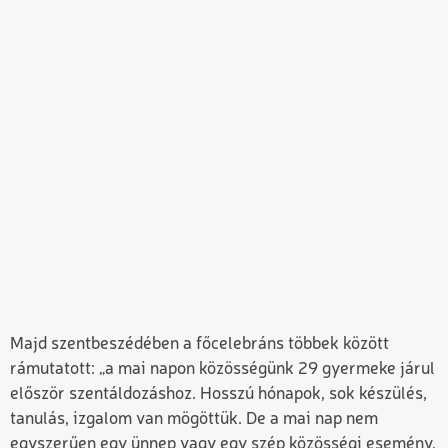
Majd szentbeszédében a főcelebráns többek között
rámutatott: „a
mai napon közösségünk 29 gyermek
e
járul
először szentáldozáshoz. Hosszú hónapok, sok készülés,
tanulás, izgalom van mögöttük. De a mai nap nem
egyszerűen egy ünnep vagy egy szép közösségi esemény,