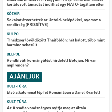
korlátozott támadást indíthat egy NATO-tagállam ellen
KÖZHÍR
Sokakat átverhettek az Untold-belépőkkel, nyomoz a
rendőrség (FRISSÍTVE)
KÜLPOL
Tinédzser lövöldözött Thaiföldön: hét halott, több mint
harminc sebesült
BELPOL
Rendkívüli kormányülést hirdetett Bolojan. Mi van
napirenden?
AJÁNLJUK
KULT-TÚRA
Első alkalommal lép fel Romániában a Danel Kvartett
KULT-TÚRA
Az Arcadia vonósnégyes nyitja meg az általa