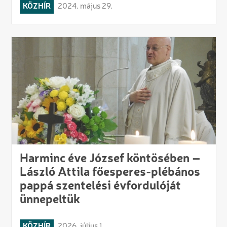
KÖZHÍR
2024. május 29.
Harminc éve József köntösében –
László Attila főesperes-plébános
pappá szentelési évfordulóját
ünnepeltük
KÖZHÍR
2026. július 1.