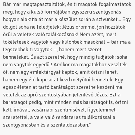
Bár már megtapasztaltátok, és ti magatok fogalmaztátok
meg, hogy a külső formájában egyszerű szentgyónás
hogyan alakítja át már a készület során a szívünket... Egy
dolgot soha ne feledjetek: Jézus örömmel jön hozzátok,
örül a veletek való találkozásnak! Nem azért, mert
tökéletesek vagytok vagy különbek másoknál – bár ma a
legszebbek ti vagytok –
,
hanem mert szeret
benneteket. És azt szeretné, hogy mindig tudjátok: soha
nem vagytok egyedül! Amikor ma magatokhoz veszitek
őt, nem egy emléktárgyat kaptok, amit őr
i
zni lehet,
hanem egy élő kapcsolat kezd mélyülni bennetek. Egy
egész életen át tartó barátságot szeretne kezdeni ma
veletek az apró szentostyában jelenlévő Jézus. Ezt a
barátságot pedig, mint minden más barátságot is, őrizni
kell: imával, vasárnapi szentmisével, figyelemmel,
szeretettel, a vele való rendszeres találkozással a
szentgyónásban és a szentáldozásban.
”