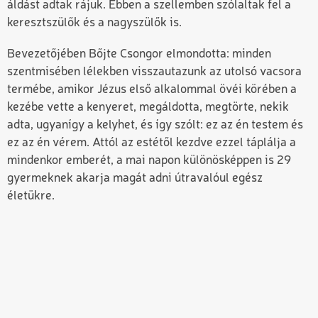
áldást adtak rájuk. Ebben a szellemben szólaltak fel a
keresztszülők és a nagyszülők is.
Bevezetőjében Bőjte Csongor elmondotta: minden
szentmisében lélekben visszautazunk az utolsó vacsora
termébe, amikor Jézus első alkalommal övéi körében a
kezébe vette a kenyeret, megáldotta, megtörte, nekik
adta, ugyanígy a kelyhet, és így szólt: ez az én testem és
ez az én vérem. Attól az estétől kezdve ezzel táplálja a
mindenkor emberét, a mai napon különösképpen is 29
gyermeknek akarja magát adni útravalóul egész
életükre.