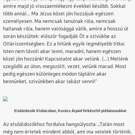
amire majd jó visszaemlékezni évekkel késő
b
b. Sokkal
több annál... Ma Jézus közel jön hozzájuk egészen
személyesen. Ma nemcsak tanulnak róla, nemcsak
hallanak róla, hanem valósággá válik, amire a hosszú út
során készültek: először fogadják Őt a szívükbe az
Oltáriszentségben. Ez a hitünk egyik legmélyebb titka:
Isten nem távoli akar lenni, maradni, hanem egészen
közel jön hozzánk!
K
apcsolatot akar velünk.
(...) M
ellénk
szegődik az úton, megszólít, vezet, velünk marad. Most
pedig egészen különleges módon táplálni akar
bennünket, szívünkben akar lakást venni!
”
Elsőáldozók Kisbácsban, Kovács Árpád felkészítő plébánosukkal
Az elsőáldozókhoz fordulva hangsúlyozta: „
Talán most
még nem értetek mindent abból, ami ma veletek történik.