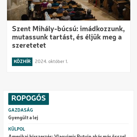
Szent Mihály-búcsú: imádkozzunk,
mutassunk tartást, és éljük meg a
szeretetet
KÖZHÍR
2024. október 1.
ROPOGÓS
GAZDASÁG
Gyengült a lej
KÜLPOL
Amerikai hírszerzés: Vlagyimir Putyin akár már ősszel