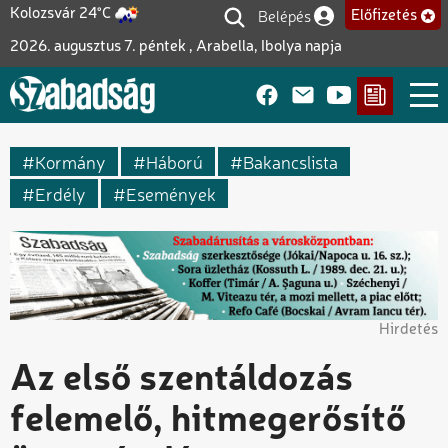
Ugrás
Belépés
Kolozsvár 24°C
Előfizetés
Felhasználói fiók me
a
2026. augusztus 7. péntek , Arabella, Ibolya napja
tartalomra
Kormány
Háború
Bakancslista
Erdély
Események
Hirdetés
Az első szentáldozás
felemelő, hitmegerősítő