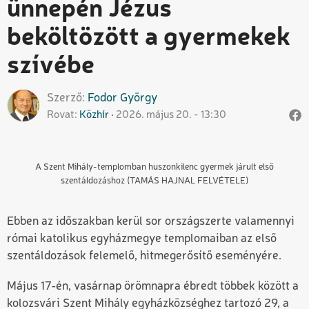
ünnepén Jézus
beköltözött a gyermekek
szívébe
Szerző
Fodor
György
Rovat
Közhír
2026. május 20. - 13:30
A Szent Mihály-templomban huszonkilenc gyermek járult első
szentáldozáshoz (TAMÁS HAJNAL FELVÉTELE)
Ebben az időszakban kerül sor országszerte valamennyi
római katolikus egyházmegye templomaiban az első
szentáldozások felemelő, hitmegerősítő eseményére.
Május 17-én, vasárnap örömnapra ébredt többek között a
kolozsvári Szent Mihály egyházközséghez tartozó 29, a