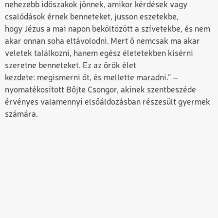
nehezebb időszakok jönnek, amikor kérdések vagy
csalódások érnek benneteket, jusson eszetekbe
,
hogy
Jézus a mai napon beköltözött a szívetekbe, és nem
akar onnan soha eltávolodni.
Mert ő nemcsak ma akar
veletek találkozni, hanem egész életetekben kísérni
szeretne benneteket.
E
z az örök élet
kezdete: megismerni őt, és mellette maradni.
” –
nyomatékosított Bőjte Csongor, akinek szentbeszéde
érvényes valamennyi elsőáldozásban részesült gyermek
számára.