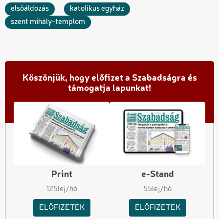
elsőáldozás
katolikus egyház
szent mihály-templom
Köszönjük, hogy előfizet a Szabadságra és
támogatja lapunkat!
Print
e-Stand
125
lej/hó
55
lej/hó
ELŐFIZETEK
ELŐFIZETEK