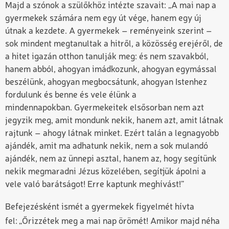
Majd a szónok a szülőkhöz intézte szavait: „
A mai nap a
gyermekek számára nem egy út vége, hanem egy új
útnak a kezdete. A gyermekek – reményeink szerint –
sok mindent megtanultak a hitről, a közösség erejéről, de
a hitet igazán otthon tanulják meg: és nem szavakból,
ha
n
em abból, ahogyan imádkozunk, ahogyan egymással
beszélünk, ahogyan megbocsátunk, ahogyan
I
stenhez
fordulunk és benne és vele élünk a
mindennapokban. Gyermekeitek elsősorban nem azt
jegyzik meg, amit mondunk nekik, hanem azt, amit látnak
rajtunk – ahogy látnak minket. Ezért talán a legnagyobb
ajándék, amit ma adhatunk nekik, nem a sok mulandó
ajándék, nem az ünnepi asztal, hanem az, hogy segítünk
nekik megmaradni
J
ézus közelében, segítjük ápolni a
vele való barátságot! Erre kaptunk meghívást!
”
Befejezésként ismét a gyermekek figyelmét hívta
fel:
„
Őrizzétek meg a mai nap örömét! Amikor majd néha