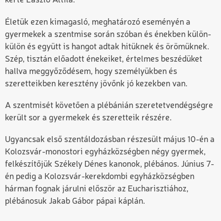
kérte László Attila.
Életük ezen kimagasló, meghatározó eseményén a
gyermekek a szentmise során szóban és énekben külön-
külön és együtt is hangot adtak hitüknek és örömüknek.
Szép, tisztán előadott énekeiket, értelmes beszédüket
hallva meggyőződésem, hogy személyükben és
szeretteikben keresztény jövőnk jó kezekben van.
A szentmisét követően a plébánián szeretetvendégségre
került sor a gyermekek és szeretteik részére.
Ugyancsak első szentáldozásban részesült május 10-én a
Kolozsvár-monostori egyházközségben négy gyermek,
felkészítőjük Székely Dénes kanonok, plébános. Június 7-
én pedig a Kolozsvár-kerekdombi egyházközségben
hárman fognak járulni először az Eucharisztiához,
plébánosuk Jakab Gábor pápai káplán.