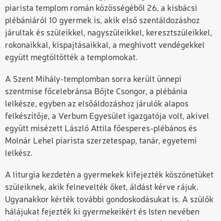
piarista templom román közösségéből 26, a kisbácsi
plébániáról 10 gyermek is, akik első szentáldozáshoz
járultak és szüleikkel, nagyszüleikkel, keresztszüleikkel,
rokonaikkal, kispajtásaikkal, a meghívott vendégekkel
együtt megtöltötték a templomokat.
A Szent Mihály-templomban sorra került ünnepi
szentmise főcelebránsa Bőjte Csongor, a plébánia
lelkésze, egyben az elsőáldozáshoz járulók alapos
felkészítője, a Verbum Egyesület igazgatója volt, akivel
együtt misézett László Attila főesperes-plébános és
Molnár Lehel piarista szerzetespap, tanár, egyetemi
lelkész.
A liturgia kezdetén a gyermekek kifejezték köszönetüket
szüleiknek, akik felnevelték őket, áldást kérve rájuk.
Ugyanakkor kérték további gondoskodásukat is. A szülők
hálájukat fejezték ki gyermekeikért és Isten nevében