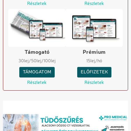
Részletek
Részletek
Támogató
Prémium
30
lej
/50
lej
/100
lej
15
lej/hó
TÁMOGATOM
ELŐFIZETEK
Részletek
Részletek