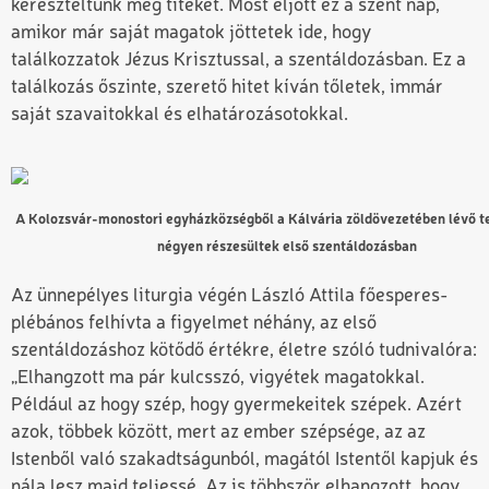
kereszteltünk meg titeket. Most eljött ez a szent nap,
amikor már saját magatok jöttetek ide, hogy
találkozzatok Jézus Krisztussal, a szentáldozásban. Ez a
találkozás őszinte, szerető hitet kíván tőletek, immár
saját szavaitokkal és elhatározásotokkal.
A Kolozsvár-monostori egyházközségből a Kálvária zöldövezetében lévő
négyen részesültek első szentáldozásban
Az ünnepélyes liturgia végén László Attila főesperes-
plébános felhívta a figyelmet néhány, az első
szentáldozáshoz kötődő értékre, életre szóló tudnivalóra:
„Elhangzott ma pár kulcsszó, vigyétek magatokkal.
Például az hogy szép, hogy gyermekeitek szépek. Azért
azok, többek között, mert az ember szépsége, az az
Istenből való szakadtságunból, magától Istentől kapjuk és
nála lesz majd teljessé. Az is többször elhangzott, hogy