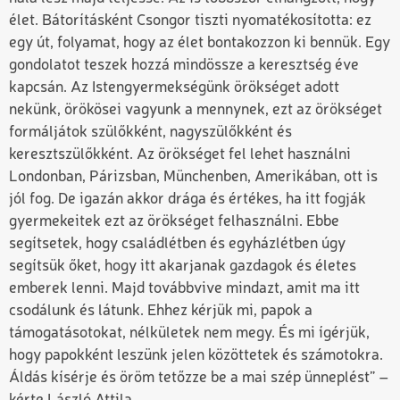
élet. Bátorításként Csongor tiszti nyomatékosította: ez
egy út, folyamat, hogy az élet bontakozzon ki bennük. Egy
gondolatot teszek hozzá mindössze a keresztség éve
kapcsán. Az Istengyermekségünk örökséget adott
nekünk, örökösei vagyunk a mennynek, ezt az örökséget
formáljátok szülőkként, nagyszülőkként és
keresztszülőkként. Az örökséget fel lehet használni
Londonban, Párizsban, Münchenben, Amerikában, ott is
jól fog. De igazán akkor drága és értékes, ha itt fogják
gyermekeitek ezt az örökséget felhasználni. Ebbe
segítsetek, hogy családlétben és egyházlétben úgy
segítsük őket, hogy itt akarjanak gazdagok és életes
emberek lenni. Majd továbbvive mindazt, amit ma itt
csodálunk és látunk. Ehhez kérjük mi, papok a
támogatásotokat, nélkületek nem megy. És mi ígérjük,
hogy papokként leszünk jelen közöttetek és számotokra.
Áldás kísérje és öröm tetőzze be a mai szép ünneplést” –