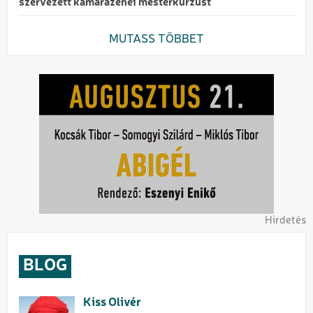
szervezett kamarazenei mesterkurzust
MUTASS TÖBBET
Hirdetés
BLOG
Kiss Olivér