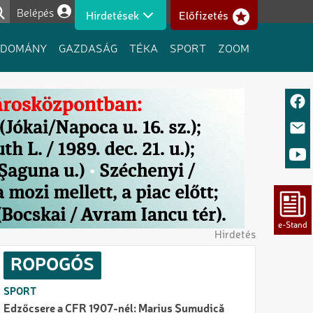
Belépés
Hirdetések
Előfizetés
Felhasználói fiók menüje
UDOMÁNY
GAZDASÁG
TÉKA
SPORT
ZOOM
Hirdetés
ROPOGÓS
SPORT
Edzőcsere a CFR 1907-nél: Marius Şumudică