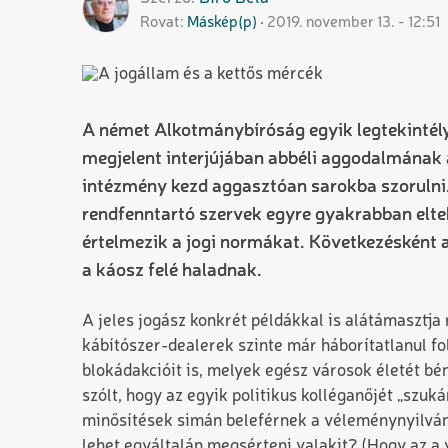
Rovat
Máskép(p)
2019. november 13. - 12:51
A német Alkotmánybíróság egyik legtekintél
megjelent interjújában abbéli aggodalmának 
intézmény kezd aggasztóan sarokba szorulni. A
rendfenntartó szervek egyre gyakrabban elte
értelmezik a jogi normákat. Következésként
a káosz felé haladnak.
A jeles jogász konkrét példákkal is alátámasztja
kábítószer-dealerek szinte már háborítatlanul fol
blokádakcióit is, melyek egész városok életét bén
szólt, hogy az egyik politikus kolléganőjét „szuká
minősítések simán beleférnek a véleménynyilván
lehet egyáltalán megsérteni valakit? (Hogy az a 