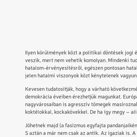
Ilyen körülmények közt a politikai döntések jog
veszik, mert nem vehetik komolyan. Mindenki tud
hatalom-érvényesítésről, egészen pontosan hatal
jelen hatalmi viszonyok közt kénytelenek vagyunk
Kevesen tudatosítják, hogy a várható következm
demokrácia éveiben érezhetjük magunkat. Európa
nagyvárosaiban is agresszív tömegek masíroznak
koktélokkal, kockakövekkel. De ha így megy – ali
Jöhetnek majd (a fasizmus egyfajta pandanjaikén
S aztán a már nem csak az antik. Az igaziak is. A