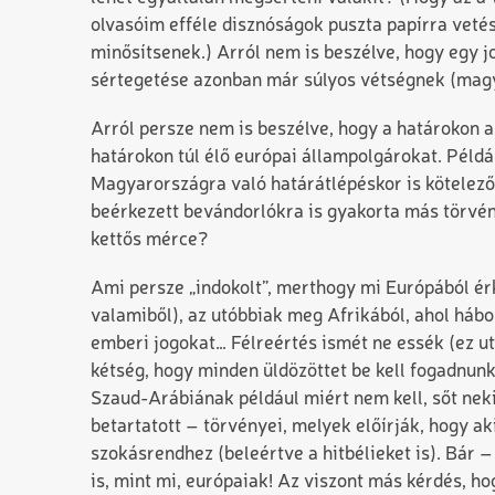
olvasóim efféle disznóságok puszta papírra vetés
minősítsenek.) Arról nem is beszélve, hogy egy jo
sértegetése azonban már súlyos vétségnek (mag
Arról persze nem is beszélve, hogy a határokon a
határokon túl élő európai állampolgárokat. Péld
Magyarországra való határátlépéskor is kötelez
beérkezett bevándorlókra is gyakorta más törvén
kettős mérce?
Ami persze „indokolt”, merthogy mi Európából é
valamiből), az utóbbiak meg Afrikából, ahol hábor
emberi jogokat… Félreértés ismét ne essék (ez 
kétség, hogy minden üldözöttet be kell fogadnunk
Szaud-Arábiának például miért nem kell, sőt ne
betartatott – törvényei, melyek előírják, hogy ak
szokásrendhez (beleértve a hitbélieket is). Bár
is, mint mi, európaiak! Az viszont más kérdés, h