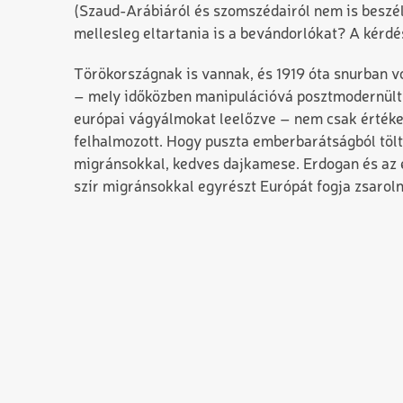
(Szaud-Arábiáról és szomszédairól nem is beszélv
mellesleg eltartania is a bevándorlókat? A kérdés
Törökországnak is vannak, és 1919 óta snurban vol
– mely időközben manipulációvá posztmodernült 
európai vágyálmokat leelőzve – nem csak értékes
felhalmozott. Hogy puszta emberbarátságból töltö
migránsokkal, kedves dajkamese. Erdogan és az 
szír migránsokkal egyrészt Európát fogja zsarolni