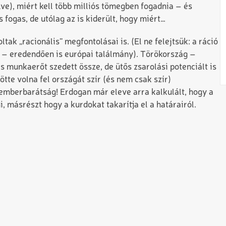
e), miért kell több milliós tömegben fogadnia – és
 fogas, de utólag az is kiderült, hogy miért…
tak „racionális” megfontolásai is. (El ne felejtsük: a ráció
– eredendően is európai találmány). Törökország –
 munkaerőt szedett össze, de ütős zsarolási potenciált is
tte volna fel országát szír (és nem csak szír)
emberbarátság! Erdogan már eleve arra kalkulált, hogy a
, másrészt hogy a kurdokat takarítja el a határairól.