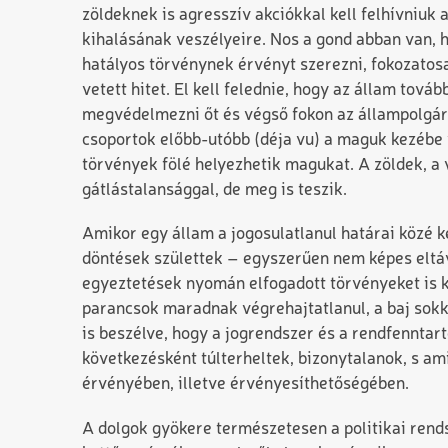
zöldeknek is agresszív akciókkal kell felhívniu
kihalásának veszélyeire. Nos a gond abban van, 
hatályos törvénynek érvényt szerezni, fokozatos
vetett hitet. El kell felednie, hogy az állam tov
megvédelmezni őt és végső fokon az állampolgári
csoportok előbb-utóbb (déja vu) a maguk kezébe v
törvények fölé helyezhetik magukat. A zöldek, a
gátlástalansággal, de meg is teszik.
Amikor egy állam a jogosulatlanul határai közé k
döntések születtek – egyszerűen nem képes eltávo
egyeztetések nyomán elfogadott törvényeket is k
parancsok maradnak végrehajtatlanul, a baj sokk
is beszélve, hogy a jogrendszer és a rendfenntar
következésként túlterheltek, bizonytalanok, s a
érvényében, illetve érvényesíthetőségében.
A dolgok gyökere természetesen a politikai rend