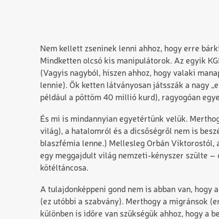
Nem kellett zseninek lenni ahhoz, hogy erre bár
Mindketten olcsó kis manipulátorok. Az egyik KGB
(Vagyis nagyból, hiszen ahhoz, hogy valaki mana
lennie). Ők ketten látványosan játsszák a nagy „e
például a pöttöm 40 millió kurd), ragyogóan egy
És mi is mindannyian egyetértünk velük. Merthogy
világ), a hatalomról és a dicsőségről nem is besz
blaszfémia lenne.) Mellesleg Orbán Viktorostól,
egy meggajdult világ nemzeti-kényszer szülte –
kötéltáncosa.
A tulajdonképpeni gond nem is abban van, hogy a
(ez utóbbi a szabvány). Merthogy a migránsok (e
különben is időre van szükségük ahhoz, hogy a 