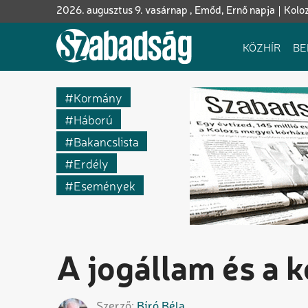
Ugrás
2026. augusztus 9. vasárnap , Emőd, Ernő napja
Kolo
a
tartalomra
Fő
KÖZHÍR
BE
navigáció
Kormány
Háború
Bakancslista
Erdély
Események
A jogállam és a 
Szerző
Bíró
Béla