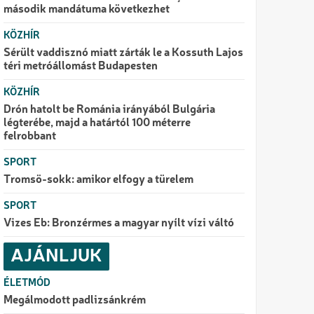
második mandátuma következhet
KÖZHÍR
Sérült vaddisznó miatt zárták le a Kossuth Lajos
téri metróállomást Budapesten
KÖZHÍR
Drón hatolt be Románia irányából Bulgária
légterébe, majd a határtól 100 méterre
felrobbant
SPORT
Tromsö-sokk: amikor elfogy a türelem
SPORT
Vizes Eb: Bronzérmes a magyar nyílt vízi váltó
AJÁNLJUK
ÉLETMÓD
Megálmodott padlizsánkrém