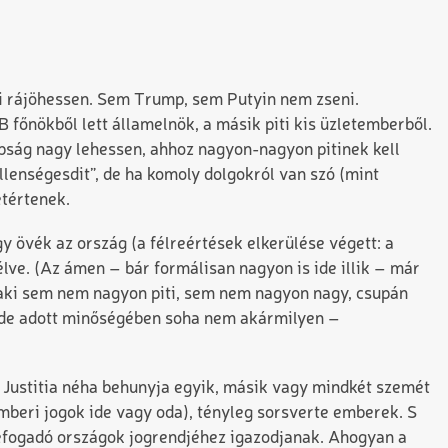
ki rájöhessen. Sem Trump, sem Putyin nem zseni.
 főnökből lett államelnök, a másik piti kis üzletemberből.
pság nagy lehessen, ahhoz nagyon-nagyon pitinek kell
llenségesdit”, de ha komoly dolgokról van szó (mint
etértenek.
 övék az ország (a félreértések elkerülése végett: a
élve. (Az ámen – bár formálisan nagyon is ide illik – már
 aki sem nem nagyon piti, sem nem nagyon nagy, csupán
 de adott minőségében soha nem akármilyen –
 Justitia néha behunyja egyik, másik vagy mindkét szemét
mberi jogok ide vagy oda), tényleg sorsverte emberek. S
befogadó országok jogrendjéhez igazodjanak. Ahogyan a