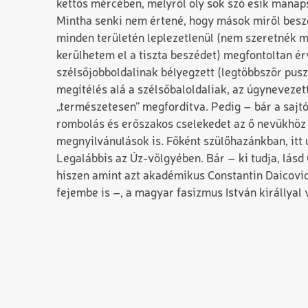
kettős mércében, melyről oly sok szó esik manap
Mintha senki nem értené, hogy mások miről beszéln
minden területén leplezetlenül (nem szeretnék m
kerülhetem el a tiszta beszédet) megfontoltan ér
szélsőjobboldalinak bélyegzett (legtöbbször pus
megítélés alá a szélsőbaloldaliak, az úgynevezett 
„természetesen” megfordítva. Pedig – bár a sajtó
rombolás és erőszakos cselekedet az ő nevükhöz k
megnyilvánulások is. Főként szülőhazánkban, itt 
Legalábbis az Úz-völgyében. Bár – ki tudja, lásd 
hiszen amint azt akadémikus Constantin Daicovic
fejembe is –, a magyar fasizmus István királlyal 