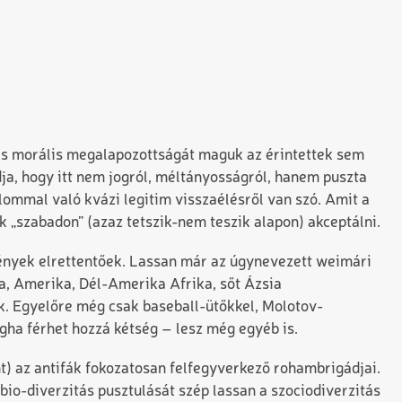
i és morális megalapozottságát maguk az érintettek sem
ja, hogy itt nem jogról, méltányosságról, hanem puszta
ommal való kvázi legitim visszaélésről van szó. Amit a
 „szabadon” (azaz tetszik-nem teszik alapon) akceptálni.
ények elrettentőek. Lassan már az úgynevezett weimári
, Amerika, Dél-Amerika Afrika, sőt Ázsia
. Egyelőre még csak baseball-ütőkkel, Molotov-
gha férhet hozzá kétség – lesz még egyéb is.
t) az antifák fokozatosan felfegyverkező rohambrigádjai.
 bio-diverzitás pusztulását szép lassan a szociodiverzitás