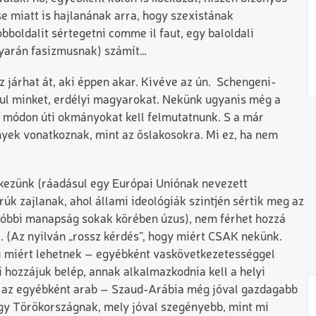
e miatt is hajlanának arra, hogy szexistának
bboldalit sértegetni comme il faut, egy baloldali
yarán fasizmusnak) számít…
z járhat át, aki éppen akar. Kivéve az ún. Schengeni-
ául minket, erdélyi magyarokat. Nekünk ugyanis még a
ő módon úti okmányokat kell felmutatnunk. S a már
yek vonatkoznak, mint az őslakosokra. Mi ez, ha nem
rkezünk (ráadásul egy Európai Uniónak nevezett
úk zajlanak, ahol állami ideológiák szintjén sértik meg az
utóbbi manapság sokak körében úzus), nem férhet hozzá
. (Az nyilván „rossz kérdés”, hogy miért CSAK nekünk.
ki miért lehetnek – egyébként vaskövetkezetességgel
i hozzájuk belép, annak alkalmazkodnia kell a helyi
 – az egyébként arab – Szaud-Arábia még jóval gazdagabb
ogy Törökországnak, mely jóval szegényebb, mint mi