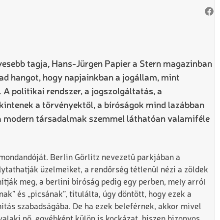
yesebb tagja, Hans-Jürgen Papier a Stern magazinban
ad hangot, hogy napjainkban a jogállam, mint
 politikai rendszer, a jogszolgáltatás, a
kintenek a törvényektől, a bíróságok mind lazábban
 a modern társadalmak szemmel láthatóan valamiféle
 mondandóját. Berlin Görlitz nevezetű parkjában a
ytathatják üzelmeiket, a rendőrség tétlenül nézi a zöldek
ítják meg, a berlini bíróság pedig egy perben, mely arról
nak” és „picsának”, titulálta, úgy döntött, hogy ezek a
ítás szabadságába. De ha ezek beleférnek, akkor mivel
valaki nő, egyébként külön is kockázat, hiszen bizonyos