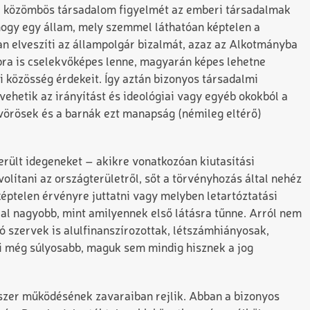
k a közömbös társadalom figyelmét az emberi társadalmak
hogy egy állam, mely szemmel láthatóan képtelen a
an elveszíti az állampolgár bizalmát, azaz az Alkotmányba
ábbra is cselekvőképes lenne, magyarán képes lehetne
 közösség érdekeit. Így aztán bizonyos társadalmi
ehetik az irányítást és ideológiai vagy egyéb okokból a
 vörösek és a barnák ezt manapság (némileg eltérő)
erült idegeneket – akikre vonatkozóan kiutasítási
lítani az országterületről, sőt a törvényhozás által nehéz
éptelen érvényre juttatni vagy melyben letartóztatási
al nagyobb, mint amilyennek első látásra tűnne. Arról nem
tó szervek is alulfinanszírozottak, létszámhiányosak,
mi még súlyosabb, maguk sem mindig hisznek a jog
szer működésének zavaraiban rejlik. Abban a bizonyos