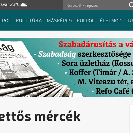
zsvár 23°C
LPOL
KULT-TÚRA
MÁSKÉP(P)
KÜLPOL
ÉLETMÓD
T
kettős mércék