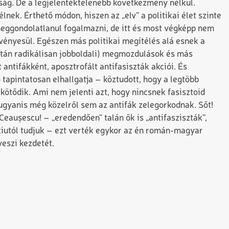
ság. De a legjelentéktelenebb következmény nélkül.
ek. Érthető módon, hiszen az „elv” a politikai élet szinte
eggondolatlanul fogalmazni, de itt és most végképp nem
vényesül. Egészen más politikai megítélés alá esnek a
ztán radikálisan jobboldali) megmozdulások és más
antifákként, aposztrofált antifasiszták akciói. És
 tapintatosan elhallgatja – köztudott, hogy a legtöbb
ötődik. Ami nem jelenti azt, hogy nincsnek fasisztoid
ugyanis még közelről sem az antifák zelegorkodnak. Sőt!
Ceaușescu! – „eredendően” talán ők is „antifasziszták”,
iutól tudjuk – ezt verték egykor az én román-magyar
veszi kezdetét.