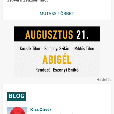
Szövérfi Zsuzsannától
MUTASS TÖBBET
Hirdetés
BLOG
Kiss Olivér