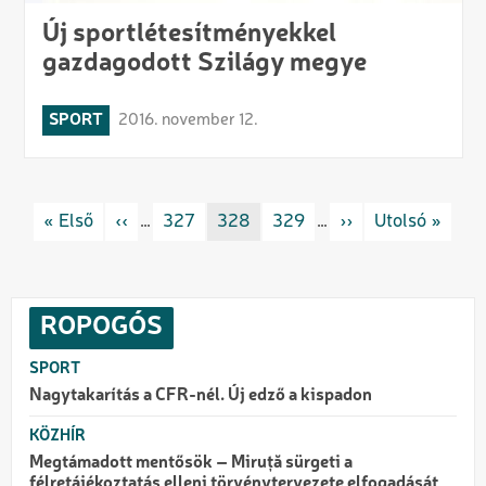
Új sportlétesítményekkel
gazdagodott Szilágy megye
SPORT
2016. november 12.
Oldalszámozás
Első oldal
« Első
Előző oldal
‹‹
…
Rovat/cimke
327
Rovat/cimke
328
Rovat/cimke
329
…
Következő oldal
››
Utolsó oldal
Utolsó »
ROPOGÓS
SPORT
Nagytakarítás a CFR-nél. Új edző a kispadon
KÖZHÍR
Megtámadott mentősök – Miruță sürgeti a
félretájékoztatás elleni törvénytervezete elfogadását