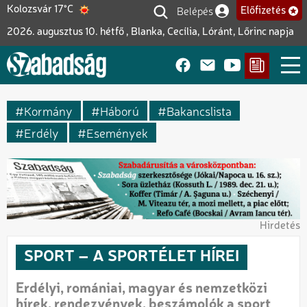
Ugrás
Belépés
Kolozsvár 17°C
Előfizetés
Felhasználói fiók me
a
2026. augusztus 10. hétfő , Blanka, Cecília, Lóránt, Lőrinc napja
tartalomra
Kormány
Háború
Bakancslista
Erdély
Események
Hirdetés
SPORT – A SPORTÉLET HÍREI
Erdélyi, romániai, magyar és nemzetközi
hírek, rendezvények, beszámolók a sport