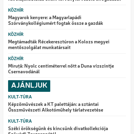
KÖZHÍR
Magyarok kenyere: a Magyarlapádi
Szórványkollégiumért fogtak össze a gazdák
KÖZHÍR
Megtámadták Récekeresztúron a Kolozs megyei
mentőszolgálat munkatársait
KÖZHÍR
Miruță: Nyolc centiméterrel nőtt a Duna vízszintje
Csernavodánál
AJÁNLJUK
KULT-TÚRA
Képzőművészek a KT palettáján: a sztántai
Összművészeti Alkotóműhely tárlatvezetése
KULT-TÚRA
Széki örökségünk és kincsünk divatkollekciója