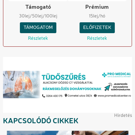
Támogató
Prémium
30
lej
/50
lej
/100
lej
15
lej/hó
TÁMOGATOM
ELŐFIZETEK
Részletek
Részletek
Hirdetés
KAPCSOLÓDÓ CIKKEK