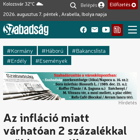
Ugrás
Belépés
Kolozsvár 32°C
Előfizetés
Felhasználói fiók me
a
2026. augusztus 7. péntek , Arabella, Ibolya napja
tartalomra
Kormány
Háború
Bakancslista
Erdély
Események
Hirdetés
Az infláció miatt
várhatóan 2 százalékkal