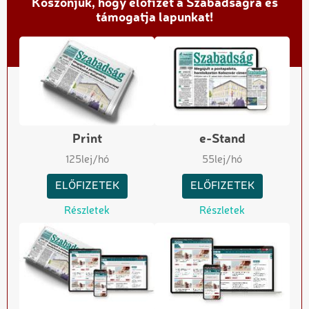
Köszönjük, hogy előfizet a Szabadságra és
támogatja lapunkat!
Print
e-Stand
125
lej/hó
55
lej/hó
ELŐFIZETEK
ELŐFIZETEK
Részletek
Részletek