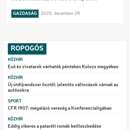
GAZDASÁG
2020. december 29.
ROPOGÓS
KÖZHÍR
Eső és zivatarok várhatók pénteken Kolozs megyében
KÖZHÍR
Új útdíjrendszer ősztől: jelentős változások várnak az
autósokra
SPORT
CFR 1907: megalázó vereség a Konferencialigában
KÖZHÍR
Eddig sikeres a pataréti romák beilleszkedése