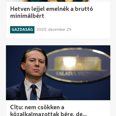
Hetven lejjel emelnék a bruttó
minimálbért
GAZDASÁG
2020. december 29.
Cîțu: nem csökken a
közalkalmazottak bére, de…