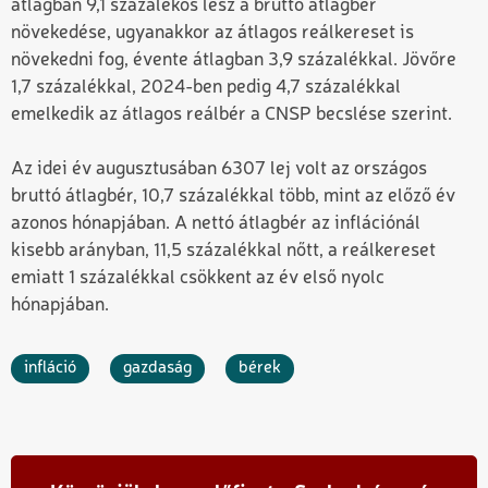
átlagban 9,1 százalékos lesz a bruttó átlagbér
növekedése, ugyanakkor az átlagos reálkereset is
növekedni fog, évente átlagban 3,9 százalékkal. Jövőre
1,7 százalékkal, 2024-ben pedig 4,7 százalékkal
emelkedik az átlagos reálbér a CNSP becslése szerint.
Az idei év augusztusában 6307 lej volt az országos
bruttó átlagbér, 10,7 százalékkal több, mint az előző év
azonos hónapjában. A nettó átlagbér az inflációnál
kisebb arányban, 11,5 százalékkal nőtt, a reálkereset
emiatt 1 százalékkal csökkent az év első nyolc
hónapjában.
infláció
gazdaság
bérek