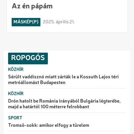
Az én pápám
MÁSKÉP(P)
2025. április 21.
ROPOGÓS
KÖZHÍR
Sérült vaddisznó miatt zárták le a Kossuth Lajos téri
metróállomást Budapesten
KÖZHÍR
Drón hatolt be Románia irányából Bulgária légterébe,
majd a határtól 100 méterre felrobbant
SPORT
Tromsö-sokk: amikor elfogy a türelem