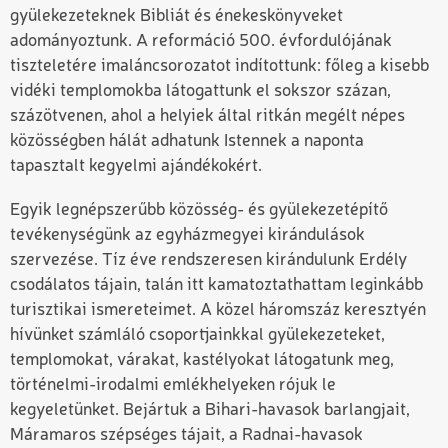
gyülekezeteknek Bibliát és énekeskönyveket
adományoztunk. A reformáció 500. évfordulójának
tiszteletére imaláncsorozatot indítottunk: főleg a kisebb
vidéki templomokba látogattunk el sokszor százan,
százötvenen, ahol a helyiek által ritkán megélt népes
közösségben hálát adhatunk Istennek a naponta
tapasztalt kegyelmi ajándékokért.
Egyik legnépszerűbb közösség- és gyülekezetépítő
tevékenységünk az egyházmegyei kirándulások
szervezése. Tíz éve rendszeresen kirándulunk Erdély
csodálatos tájain, talán itt kamatoztathattam leginkább
turisztikai ismereteimet. A közel háromszáz keresztyén
hívünket számláló csoportjainkkal gyülekezeteket,
templomokat, várakat, kastélyokat látogatunk meg,
történelmi-irodalmi emlékhelyeken rójuk le
kegyeletünket. Bejártuk a Bihari-havasok barlangjait,
Máramaros szépséges tájait, a Radnai-havasok