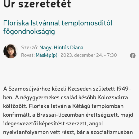
Úr szeretetét
Floriska Istvánnal templomosditól
főgondnokságig
Szerző
Nagy-Hintós
Diana
Rovat
Máskép(p)
2023. december 24. - 7:30
A Szamosújvárhoz közeli Kecseden született 1949-
ben. A négygyermekes család később Kolozsvárra
költözött. Floriska István a Kétágú templomban
konfirmált, a Brassai-líceumban érettségizett, majd
idegenvezetői képesítést szerzett, angol
nyelvtanfolyamon vett részt, bár a szocializmusban