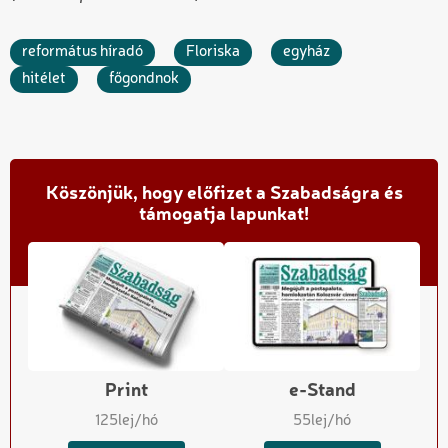
református híradó
Floriska
egyház
hitélet
főgondnok
Köszönjük, hogy előfizet a Szabadságra és
támogatja lapunkat!
Print
e-Stand
125
lej/hó
55
lej/hó