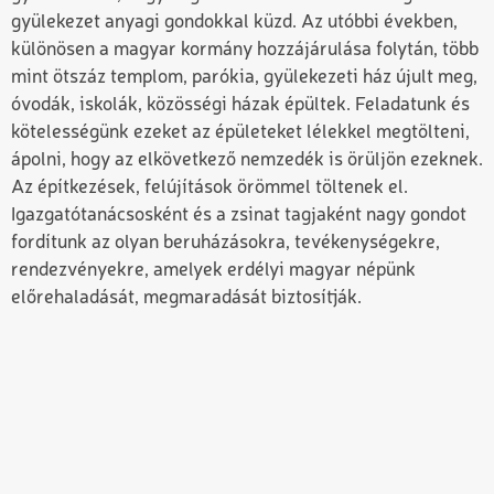
gyülekezet anyagi gondokkal küzd. Az utóbbi években,
különösen a magyar kormány hozzájárulása folytán, több
mint ötszáz templom, parókia, gyülekezeti ház újult meg,
óvodák, iskolák, közösségi házak épültek. Feladatunk és
kötelességünk ezeket az épületeket lélekkel megtölteni,
ápolni, hogy az elkövetkező nemzedék is örüljön ezeknek.
Az építkezések, felújítások örömmel töltenek el.
Igazgatótanácsosként és a zsinat tagjaként nagy gondot
fordítunk az olyan beruházásokra, tevékenységekre,
rendezvényekre, amelyek erdélyi magyar népünk
előrehaladását, megmaradását biztosítják.