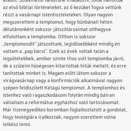
átadni. Szüleinktől tanultunk imádkozni, tőlük hallottuk
az első bibliai történeteket, az ő kezüket fogva vettünk
részt a vasárnapi istentiszteleteken. Olyan nagyon
megszerettem a templomot, hogy bűnbánati héten
délutánonként sokszor játszótársaimat otthagyva
elfutottam a templomba. Otthon is sokszor
„templomosdit” játszottunk, legidősebbként mindig én
voltam a „pap bácsi”. Ezek az évek voltak talán a
legsötétebbek, amikor szinte tilos volt templomba járni,
de a szüleim hűségesen kitartottak hitük mellett, és erre
tanítottak minket is. Magam előtt látom sokszor a
virágvasárnap vagy a konfirmációk alkalmával nagyon
szépen feldíszített Kétágú templomot. A templomhoz és
Istenhez való ragaszkodásom folytán mindig bátran
vállaltam a református egyházhoz való tartozásomat.
Már tizenegyedikes koromban foglalkoztatott a gondolat,
hogy teológiára iratkozzak, nagyon szerettem volna
lelkész lenni.