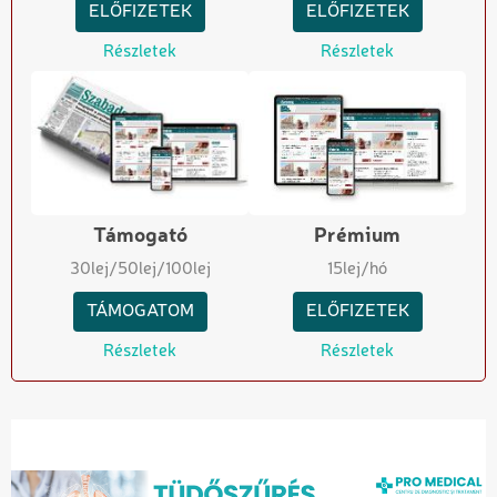
ELŐFIZETEK
ELŐFIZETEK
Részletek
Részletek
Támogató
Prémium
30
lej
/50
lej
/100
lej
15
lej/hó
TÁMOGATOM
ELŐFIZETEK
Részletek
Részletek