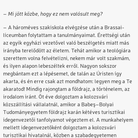
– Mi jött közbe, hogy ez nem valósult meg?
– A hároméves szakiskola elvégzése után a Brassai-
líceumban folytattam a tanulmányaimat. Érettségi után
az egyik egyházi vezetővel való beszélgetés miatt más
irányba terelődött az életem. Tehát amikor a teológiára
szerettem volna felvételizni, nekem már volt szakmám,
és ilyen alapon lebeszéltek erről. Nagyon sokszor
megbántam ezt a lépésemet, de talán az Úristen így
akarta, és én erre csak azt mondhatom: legyen meg a Te
akaratod! Mindig rajongtam a földrajz, a történelem, az
irodalom iránt. Öt éve dolgoztam a kolozsvári
közszállítási vállalatnál, amikor a Babeş–Bolyai
Tudományegyetem földrajz karán kétéves turisztikai
idegenvezetői tanfolyamot végeztem el. A munkahelyem
mellett idegenvezetőként dolgoztam a kolozsvári
turisztikai hivatalnál, közben a szabadegyetemen