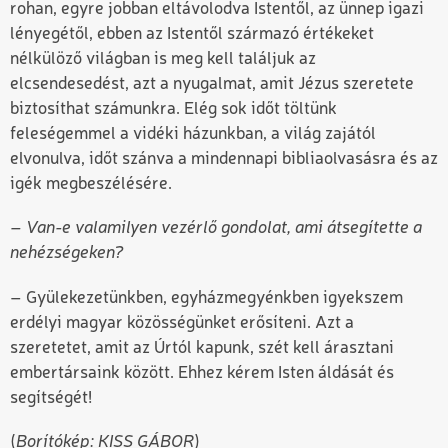
rohan, egyre jobban eltávolodva Istentől, az ünnep igazi
lényegétől, ebben az Istentől származó értékeket
nélkülöző világban is meg kell találjuk az
elcsendesedést, azt a nyugalmat, amit Jézus szeretete
biztosíthat számunkra. Elég sok időt töltünk
feleségemmel a vidéki házunkban, a világ zajától
elvonulva, időt szánva a mindennapi bibliaolvasásra és az
igék megbeszélésére.
– Van-e valamilyen vezérlő gondolat, ami átsegítette a
nehézségeken?
– Gyülekezetünkben, egyházmegyénkben igyekszem
erdélyi magyar közösségünket erősíteni. Azt a
szeretetet, amit az Úrtól kapunk, szét kell árasztani
embertársaink között. Ehhez kérem Isten áldását és
segítségét!
(
Borítókép: KISS GÁBOR
)