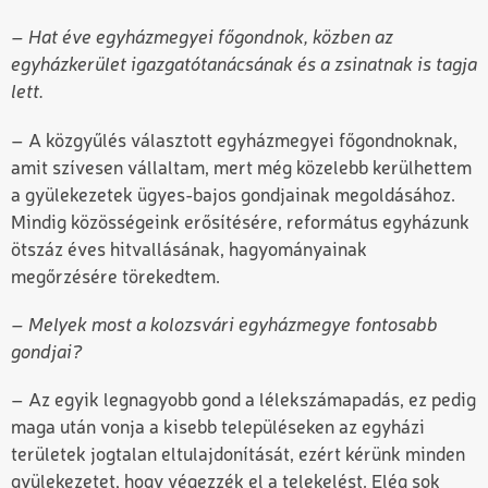
– Hat éve egyházmegyei főgondnok, közben az
egyházkerület igazgatótanácsának és a zsinatnak is tagja
lett.
– A közgyűlés választott egyházmegyei főgondnoknak,
amit szívesen vállaltam, mert még közelebb kerülhettem
a gyülekezetek ügyes-bajos gondjainak megoldásához.
Mindig közösségeink erősítésére, református egyházunk
ötszáz éves hitvallásának, hagyományainak
megőrzésére törekedtem.
– Melyek most a kolozsvári egyházmegye fontosabb
gondjai?
– Az egyik legnagyobb gond a lélekszámapadás, ez pedig
maga után vonja a kisebb településeken az egyházi
területek jogtalan eltulajdonítását, ezért kérünk minden
gyülekezetet, hogy végezzék el a telekelést. Elég sok