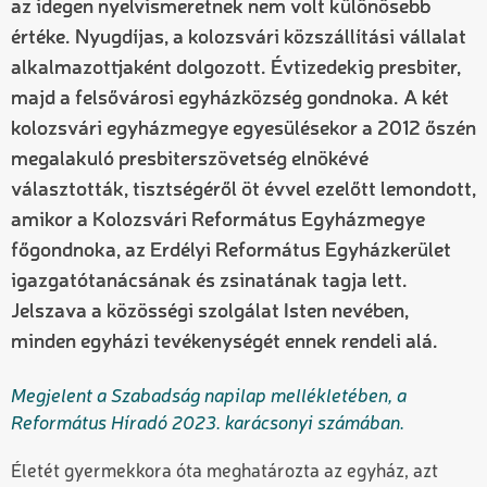
az idegen nyelvismeretnek nem volt különösebb
értéke. Nyugdíjas, a kolozsvári közszállítási vállalat
alkalmazottjaként dolgozott. Évtizedekig presbiter,
majd a felsővárosi egyházközség gondnoka. A két
kolozsvári egyházmegye egyesülésekor a 2012 őszén
megalakuló presbiterszövetség elnökévé
választották, tisztségéről öt évvel ezelőtt lemondott,
amikor a Kolozsvári Református Egyházmegye
főgondnoka, az Erdélyi Református Egyházkerület
igazgatótanácsának és zsinatának tagja lett.
Jelszava a közösségi szolgálat Isten nevében,
minden egyházi tevékenységét ennek rendeli alá.
Megjelent a Szabadság napilap mellékletében, a
Református Híradó 2023. karácsonyi számában.
Életét gyermekkora óta meghatározta az egyház, azt