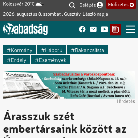
Ugrás
Belépés
Kolozsvár 20°C
Előfizetés
Felhasználói fiók me
a
2026. augusztus 8. szombat , Gusztáv, László napja
tartalomra
Kormány
Háború
Bakancslista
Erdély
Események
Hirdetés
Árasszuk szét
embertársaink között az