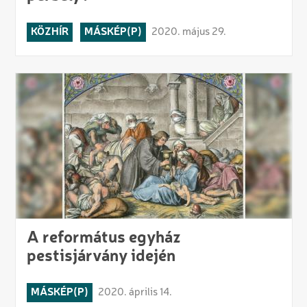
KÖZHÍR
MÁSKÉP(P)
2020. május 29.
A református egyház
pestisjárvány idején
MÁSKÉP(P)
2020. április 14.