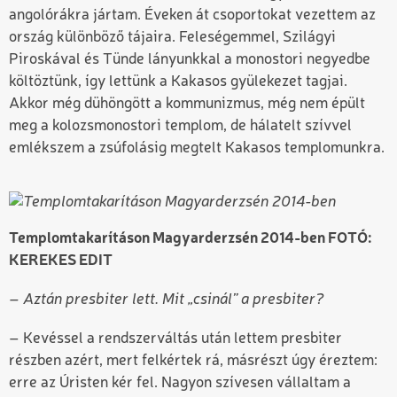
angolórákra jártam. Éveken át csoportokat vezettem az
ország különböző tájaira. Feleségemmel, Szilágyi
Piroskával és Tünde lányunkkal a monostori negyedbe
költöztünk, így lettünk a Kakasos gyülekezet tagjai.
Akkor még dühöngött a kommunizmus, még nem épült
meg a kolozsmonostori templom, de hálatelt szívvel
emlékszem a zsúfolásig megtelt Kakasos templomunkra.
Templomtakarításon Magyarderzsén 2014-ben FOTÓ:
KEREKES EDIT
– Aztán presbiter lett. Mit „csinál” a presbiter?
– Kevéssel a rendszerváltás után lettem presbiter
részben azért, mert felkértek rá, másrészt úgy éreztem:
erre az Úristen kér fel. Nagyon szívesen vállaltam a