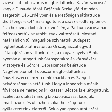
vízeséseit, többször is megfordultunk a Kazán-szorosnál
vagy a Duna-deltánál. Bejártuk Székelyföld minden
szegletét, Dél-Erdélyben és a Mezőségen láthattuk a
„holt tengereket”. Barangoltunk a szász erődtemplomok
és a bukovinai kolostorok vidékén, a Partium városaiban
felfedezhettük az utóbbi évek változásait. Mostani
határainkon túl magunkba szívhattuk Budapest
legfontosabb látnivalóit az Országházzal együtt,
sétahajózáson vettünk részt, a magyar nyelvű Biblia
nyomán ellátogattunk Sárospatakra és környékére,
Vizsolyra és Göncre, Debrecenben bejártuk a
Nagytemplomot. Többször megfordultunk az
ópusztaszeri nemzeti emlékparkban és Szeged
belvárosában is sétáltunk. Hogy a Monarchia másik
fővárosa ne maradjon ki, kétszer Bécsbe is ellátogattunk.
Ezeket az utakat mindig bibliaolvasással kezdjük,
imádkozunk, és útközben sokat beszélgetünk
gyülekezeteink életéről. Sok olyan gondolatot, írást