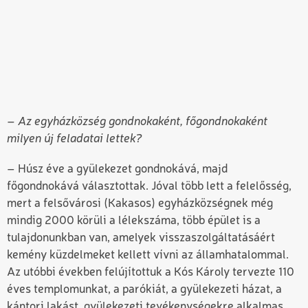
– Az egyházközség gondnokaként, főgondnokaként
milyen új feladatai lettek?
– Húsz éve a gyülekezet gondnokává, majd
főgondnokává választottak. Jóval több lett a felelősség,
mert a felsővárosi (Kakasos) egyházközségnek még
mindig 2000 körüli a lélekszáma, több épület is a
tulajdonunkban van, amelyek visszaszolgáltatásáért
kemény küzdelmeket kellett vívni az államhatalommal.
Az utóbbi években felújítottuk a Kós Károly tervezte 110
éves templomunkat, a parókiát, a gyülekezeti házat, a
kántori lakást, gyülekezeti tevékenységekre alkalmas