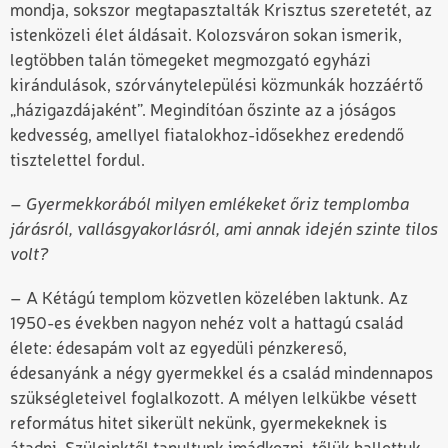
mondja, sokszor megtapasztalták Krisztus szeretetét, az
istenközeli élet áldásait. Kolozsváron sokan ismerik,
legtöbben talán tömegeket megmozgató egyházi
kirándulások, szórványtelepülési közmunkák hozzáértő
„házigazdájaként”. Megindítóan őszinte az a jóságos
kedvesség, amellyel fiatalokhoz-idősekhez eredendő
tisztelettel fordul.
– Gyermekkorából milyen emlékeket őriz templomba
járásról, vallásgyakorlásról, ami annak idején szinte tilos
volt?
– A Kétágú templom közvetlen közelében laktunk. Az
1950-es években nagyon nehéz volt a hattagú család
élete: édesapám volt az egyedüli pénzkereső,
édesanyánk a négy gyermekkel és a család mindennapos
szükségleteivel foglalkozott. A mélyen lelkükbe vésett
református hitet sikerült nekünk, gyermekeknek is