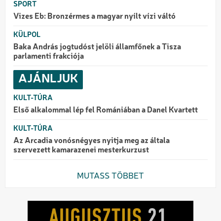
SPORT
Vizes Eb: Bronzérmes a magyar nyílt vízi váltó
KÜLPOL
Baka András jogtudóst jelöli államfőnek a Tisza
parlamenti frakciója
AJÁNLJUK
KULT-TÚRA
Első alkalommal lép fel Romániában a Danel Kvartett
KULT-TÚRA
Az Arcadia vonósnégyes nyitja meg az általa
szervezett kamarazenei mesterkurzust
MUTASS TÖBBET