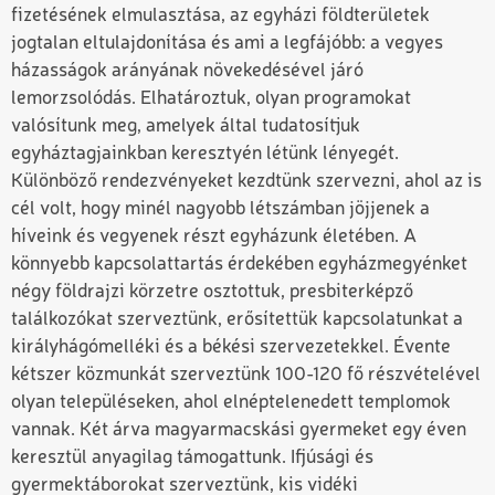
fizetésének elmulasztása, az egyházi földterületek
jogtalan eltulajdonítása és ami a legfájóbb: a vegyes
házasságok arányának növekedésével járó
lemorzsolódás. Elhatároztuk, olyan programokat
valósítunk meg, amelyek által tudatosítjuk
egyháztagjainkban keresztyén létünk lényegét.
Különböző rendezvényeket kezdtünk szervezni, ahol az is
cél volt, hogy minél nagyobb létszámban jöjjenek a
híveink és vegyenek részt egyházunk életében. A
könnyebb kapcsolattartás érdekében egyházmegyénket
négy földrajzi körzetre osztottuk, presbiterképző
találkozókat szerveztünk, erősítettük kapcsolatunkat a
királyhágómelléki és a békési szervezetekkel. Évente
kétszer közmunkát szerveztünk 100-120 fő részvételével
olyan településeken, ahol elnéptelenedett templomok
vannak. Két árva magyarmacskási gyermeket egy éven
keresztül anyagilag támogattunk. Ifjúsági és
gyermektáborokat szerveztünk, kis vidéki