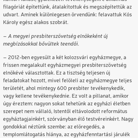
filagóriát építettünk, átalakítottuk és megszépítettük az
udvart. Aminek különlegesen örvendünk: felavattuk Kós
Károly egész alakos szobrát.
– A megyei presbiterszövetség elnökeként új
megbízásokkal bővültek teendői.
– 2012-ben egyesült a két kolozsvári egyházmegye, a
frissen megalakult egyházmegyei presbiterszövetség
elnökévé választottak. Ez a tisztség teljesen új
feladatokat hozott, mivel felöleli az egyházmegye teljes
területét, ahol mintegy 600 presbiter tevékenykedik,
vagy kellene tevékenykednie. Ez volt a pillanat, amikor
úgy éreztem: nagyon sokat tehetünk az egyházi életben
szerepet nem vállaló, Istentől eltávolodott református
egyháztagjainkért, szórványban élő testvéreinkért. Nagy
gondokkal néztünk szembe: az elöregedés, a
templomlátogatás hiánya, az egyházfenntartási járulék