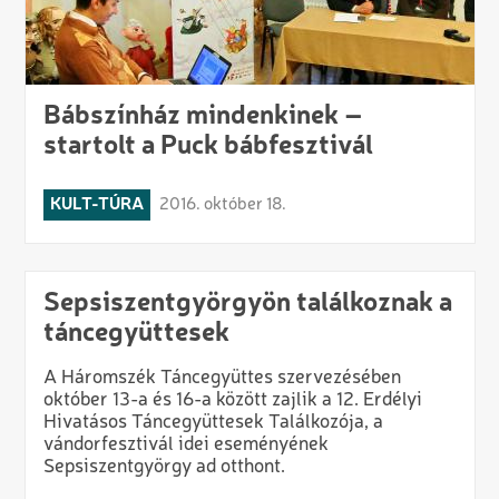
Bábszínház mindenkinek –
startolt a Puck bábfesztivál
KULT-TÚRA
2016. október 18.
Sepsiszentgyörgyön találkoznak a
táncegyüttesek
A Háromszék Táncegyüttes szervezésében
október 13-a és 16-a között zajlik a 12. Erdélyi
Hivatásos Táncegyüttesek Találkozója, a
vándorfesztivál idei eseményének
Sepsiszentgyörgy ad otthont.