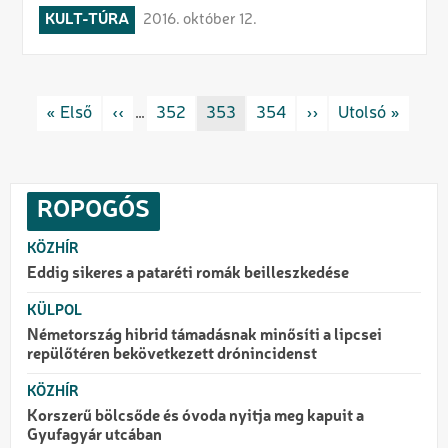
KULT-TÚRA
2016. október 12.
Oldalszámozás
Első oldal
« Első
Előző oldal
‹‹
…
Rovat/cimke
352
Rovat/cimke
353
Rovat/cimke
354
Következő oldal
››
Utolsó oldal
Utolsó »
ROPOGÓS
KÖZHÍR
Eddig sikeres a pataréti romák beilleszkedése
KÜLPOL
Németország hibrid támadásnak minősíti a lipcsei
repülőtéren bekövetkezett drónincidenst
KÖZHÍR
Korszerű bölcsőde és óvoda nyitja meg kapuit a
Gyufagyár utcában