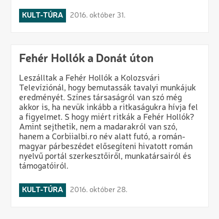
KULT-TÚRA
2016. október 31.
Fehér Hollók a Donát úton
Leszálltak a Fehér Hollók a Kolozsvári
Televíziónál, hogy bemutassák tavalyi munkájuk
eredményét. Színes társaságról van szó még
akkor is, ha nevük inkább a ritkaságukra hívja fel
a figyelmet. S hogy miért ritkák a Fehér Hollók?
Amint sejthetik, nem a madarakról van szó,
hanem a Corbiialbi.ro név alatt futó, a román-
magyar párbeszédet elősegíteni hivatott román
nyelvű portál szerkesztőiről, munkatársairól és
támogatóiról.
KULT-TÚRA
2016. október 28.