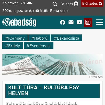
Ugrás
Belépés
Kolozsvár 27°C
Előfizetés
Felhasználói fiók me
a
2026. augusztus 6. csütörtök , Berta napja
tartalomra
Kormány
Háború
Bakancslista
Erdély
Események
Hirdetés
KULT-TÚRA – KULTÚRA EGY
HELYEN
Kulturális és közművelődési hírek,