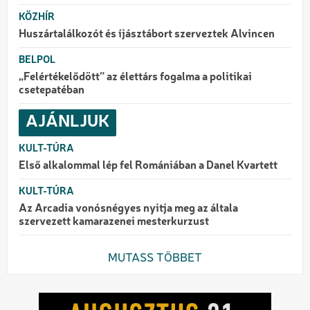
KÖZHÍR
Huszártalálkozót és íjásztábort szerveztek Alvincen
BELPOL
„Felértékelődött” az élettárs fogalma a politikai
csetepatéban
AJÁNLJUK
KULT-TÚRA
Első alkalommal lép fel Romániában a Danel Kvartett
KULT-TÚRA
Az Arcadia vonósnégyes nyitja meg az általa
szervezett kamarazenei mesterkurzust
MUTASS TÖBBET