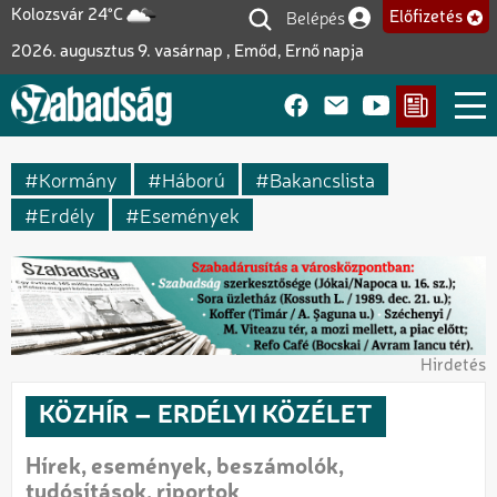
Ugrás
Belépés
Kolozsvár 24°C
Előfizetés
Felhasználói fiók me
a
2026. augusztus 9. vasárnap , Emőd, Ernő napja
tartalomra
Kormány
Háború
Bakancslista
Erdély
Események
Hirdetés
KÖZHÍR – ERDÉLYI KÖZÉLET
Hírek, események, beszámolók,
tudósítások, riportok