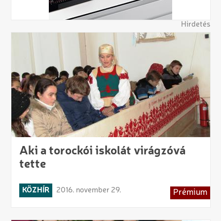
Hirdetés
Aki a torockói iskolát virágzóvá
tette
KÖZHÍR
2016. november 29.
Prémium