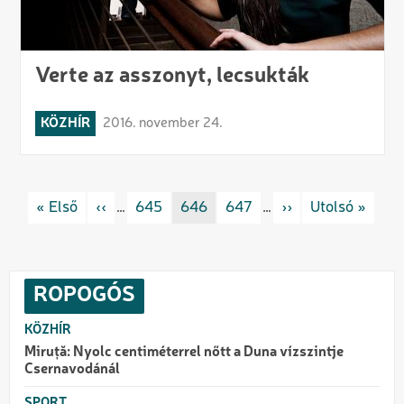
Verte az asszonyt, lecsukták
KÖZHÍR
2016. november 24.
Oldalszámozás
Első oldal
« Első
Előző oldal
‹‹
…
Rovat/cimke
645
Rovat/cimke
646
Rovat/cimke
647
…
Következő oldal
››
Utolsó oldal
Utolsó »
ROPOGÓS
KÖZHÍR
Miruță: Nyolc centiméterrel nőtt a Duna vízszintje
Csernavodánál
SPORT