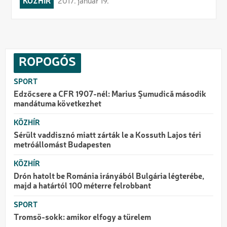
KÖZHÍR
2017. január 19.
ROPOGÓS
SPORT
Edzőcsere a CFR 1907-nél: Marius Şumudică második
mandátuma következhet
KÖZHÍR
Sérült vaddisznó miatt zárták le a Kossuth Lajos téri
metróállomást Budapesten
KÖZHÍR
Drón hatolt be Románia irányából Bulgária légterébe,
majd a határtól 100 méterre felrobbant
SPORT
Tromsö-sokk: amikor elfogy a türelem