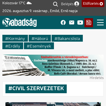
Ugrás
Belépés
Kolozsvár 17°C
Előfizetés
Felhasználói fiók me
a
2026. augusztus 9. vasárnap , Emőd, Ernő napja
tartalomra
Kormány
Háború
Bakancslista
Erdély
Események
Hirdetés
CIVIL SZERVEZETEK