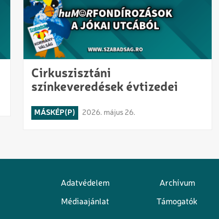
Cirkuszisztáni
színkeveredések évtizedei
MÁSKÉP(P)
2026. május 26.
Adatvédelem
Archívum
Lábléc
Médiaajánlat
Támogatók