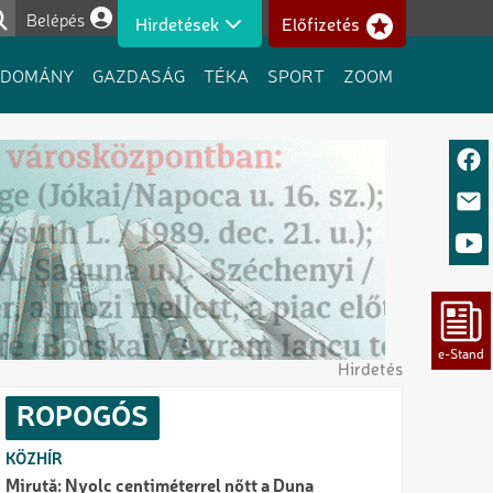
Belépés
Hirdetések
Előfizetés
Felhasználói fiók menüje
UDOMÁNY
GAZDASÁG
TÉKA
SPORT
ZOOM
Hirdetés
ROPOGÓS
KÖZHÍR
Miruță: Nyolc centiméterrel nőtt a Duna