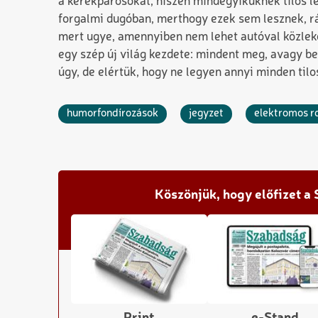
a kerékpárosokat, hiszen mindegyiküknek tilos l
forgalmi dugóban, merthogy ezek sem lesznek, rá
mert ugye, amennyiben nem lehet autóval közleke
egy szép új világ kezdete: mindent meg, avagy be 
úgy, de elértük, hogy ne legyen annyi minden til
humorfondírozások
jegyzet
elektromos ro
Köszönjük, hogy előfizet a
Print
e-Stand