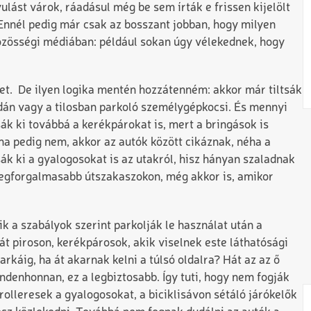
lást várok, ráadásul még be sem írták e frissen kijelölt
”. Ennél pedig már csak az bosszant jobban, hogy milyen
zösségi médiában: például sokan úgy vélekednek, hogy
t. De ilyen logika mentén hozzátenném: akkor már tiltsák
árdán vagy a tilosban parkoló személygépkocsi. És mennyi
sák ki továbbá a kerékpárokat is, mert a bringások is
ha pedig nem, akkor az autók között cikáznak, néha a
k ki a gyalogosokat is az utakról, hisz hányan szaladnak
 legforgalmasabb útszakaszokon, még akkor is, amikor
ik a szabályok szerint parkolják le használat után a
t piroson, kerékpárosok, akik viselnek este láthatósági
rkáig, ha át akarnak kelni a túlsó oldalra? Hát az az ő
ndenhonnan, ez a legbiztosabb. Így tuti, hogy nem fogják
rolleresek a gyalogosokat, a biciklisávon sétáló járókelők