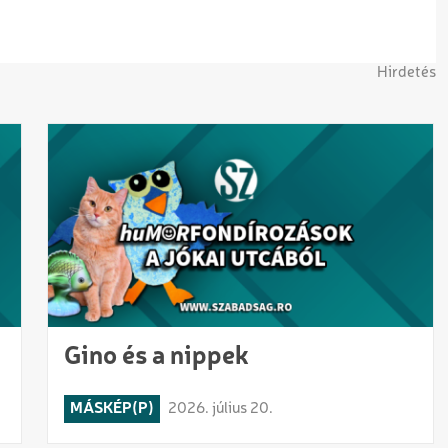
Hirdetés
Gino és a nippek
MÁSKÉP(P)
2026. július 20.