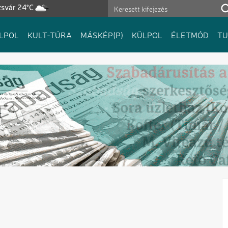
zsvár 24°C
LPOL
KULT-TÚRA
MÁSKÉP(P)
KÜLPOL
ÉLETMÓD
T