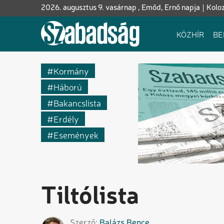
Ugrás
2026. augusztus 9. vasárnap , Emőd, Ernő napja
Kolo
a
tartalomra
Fő
KÖZHÍR
BE
navigáció
Kormány
Háború
Bakancslista
Erdély
Események
Tiltólista
Szerző
Balázs
Bence