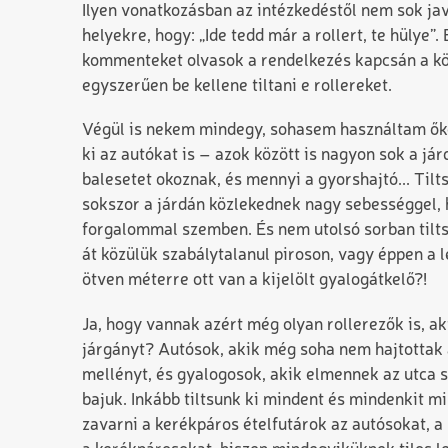
Ilyen vonatkozásban az intézkedéstől nem sok javu
helyekre, hogy: „Ide tedd már a rollert, te hülye
kommenteket olvasok a rendelkezés kapcsán a kö
egyszerűen be kellene tiltani e rollereket.
Végül is nekem mindegy, sohasem használtam őke
ki az autókat is – azok között is nagyon sok a j
balesetet okoznak, és mennyi a gyorshajtó... Tilt
sokszor a járdán közlekednek nagy sebességgel, 
forgalommal szemben. És nem utolsó sorban tiltsá
át közülük szabálytalanul piroson, vagy éppen a
ötven méterre ott van a kijelölt gyalogátkelő?!
Ja, hogy vannak azért még olyan rollerezők is, ak
járgányt? Autósok, akik még soha nem hajtottak á
mellényt, és gyalogosok, akik elmennek az utca sa
bajuk. Inkább tiltsunk ki mindent és mindenkit mi
zavarni a kerékpáros ételfutárok az autósokat, a 