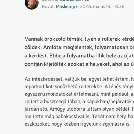
Rovat
Máskép(p)
2026. május 18. - 8:38
Vannak örökzöld témák. Ilyen a rollerek kérdé
zöldek. Amióta megjelentek, folyamatosan be
a kérdést. Ebbe a folyamatba illik bele az új
pontján kijelölték azokat a helyeket, ahol az ú
Az intézkedéssel, valljuk be, egyet lehet érteni,
leparkolt kölcsönözhető rollerekbe. A lépés tény
egyszerű mondatokat értelmezni, mint például: a
rollert a buszmegállóban, a kapukban/bejáratok 
járdán stb. Amúgy utóbbira láttam olyan példát, h
mellette még babakocsival is. Tehát nem hely, h
eszközöket, hogy közben figyelünk egymásra is.