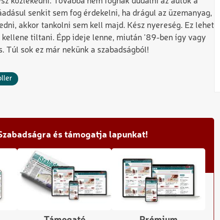
esz közlekedni. Továbbá nem fognak dudálni az autók a
adásul senkit sem fog érdekelni, ha drágul az üzemanyag,
dni, akkor tankolni sem kell majd. Kész nyereség. Ez lehet
kellene tiltani. Épp ideje lenne, miután ’89-ben így vagy
os. Túl sok ez már nekünk a szabadságból!
ller
 Szabadságra és támogatja lapunkat!
Támogató
Prémium