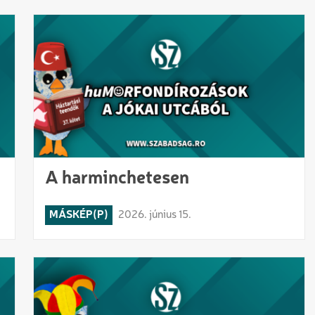
A harminchetesen
MÁSKÉP(P)
2026. június 15.