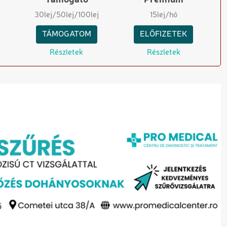
30
lej
/50
lej
/100
lej
15
lej/hó
TÁMOGATOM
ELŐFIZETEK
Részletek
Részletek