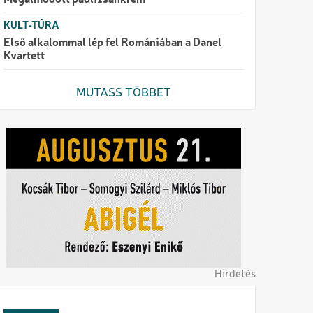
Megálmodott padlizsánkrém
KULT-TÚRA
Első alkalommal lép fel Romániában a Danel
Kvartett
MUTASS TÖBBET
Hirdetés