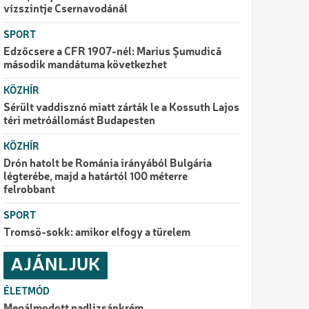
vízszintje Csernavodánál
SPORT
Edzőcsere a CFR 1907-nél: Marius Şumudică
második mandátuma következhet
KÖZHÍR
Sérült vaddisznó miatt zárták le a Kossuth Lajos
téri metróállomást Budapesten
KÖZHÍR
Drón hatolt be Románia irányából Bulgária
légterébe, majd a határtól 100 méterre
felrobbant
SPORT
Tromsö-sokk: amikor elfogy a türelem
AJÁNLJUK
ÉLETMÓD