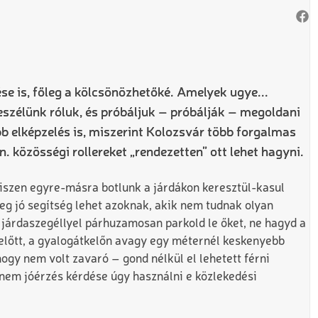
se is, főleg a kölcsönözhetőké. Amelyek ugye...
szélünk róluk, és próbáljuk – próbálják – megoldani
abb elképzelés is, miszerint Kolozsvár több forgalmas
n. közösségi rollereket „rendezetten” ott lehet hagyni.
 hiszen egyre-másra botlunk a járdákon keresztül-kasul
leg jó segítség lehet azoknak, akik nem tudnak olyan
 járdaszegéllyel párhuzamosan parkold le őket, ne hagyd a
előtt, a gyalogátkelőn avagy egy méternél keskenyebb
ogy nem volt zavaró – gond nélkül el lehetett férni
anem jóérzés kérdése úgy használni e közlekedési