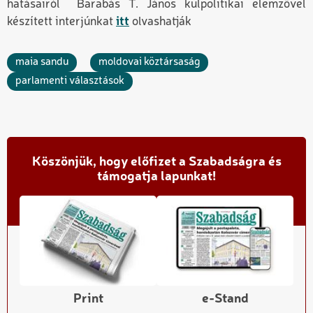
hatásairól Barabás T. János külpolitikai elemzővel
készített interjúnkat
itt
olvashatják
maia sandu
moldovai köztársaság
parlamenti választások
Köszönjük, hogy előfizet a Szabadságra és
támogatja lapunkat!
Print
e-Stand