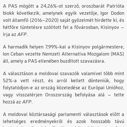
A PAS mögött a 24,26%-ot szerző, oroszbarát Patrióta
b
lokk következik, amelynek egyik vezetője, Igor Dodon
volt államfő (2016
–
2020) saját győzelmét hirdette ki, és
hétfőre tüntetésre szólított fel a fővárosban,
Kisinyov
–
írja az
AFP
.
A harmadik helyen 7,99%-kal a
Kisinyov
polgármestere,
Ion Ceban vezette Nemzeti Alternatíva Mozgalom (MAS)
áll, amely a PAS ellenében buzdított szavazásra.
A választáson a moldovai szavazók valamivel több mint
52%-a vett részt, és arról kellett dönteniük, hogy
folytatódjon-e az ország közeledése az Európai Unióhoz,
vagy visszatérjen Oroszország befolyása alá – tette
hozzá az
AFP
.
A moldovai köztársasági parlamenti választások előtt a
lehetséges eredményekről és azok hosszabb távú