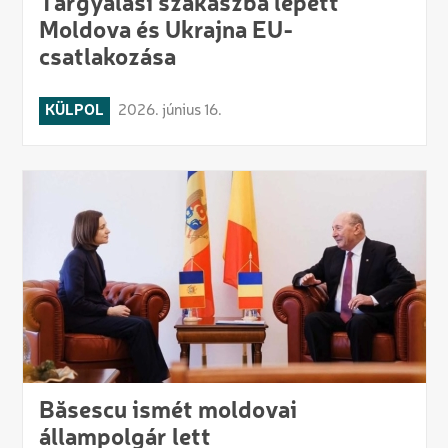
Tárgyalási szakaszba lépett
Moldova és Ukrajna EU-
csatlakozása
KÜLPOL
2026. június 16.
Băsescu ismét moldovai
állampolgár lett