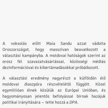
A voksolás előtt Maia Sandu azzal vádolta
Oroszországot, hogy masszívan beavatkozott a
választási kampányba. A moldovai hatóságok szerint az
orosz fél szavazatvásárlással, közösségi médiás
dezinformációval és kibertámadásokkal próbálkozott.
A választási eredmény nagyrészt a külföldön élő
moldovai diaszpóra részvételétől függött.
Közel
egymillióan
élnek közülük az E
urópai
U
nió
ban, és
hagyományosan jelentős befolyással bírnak hazájuk
politikai irányítására – tette hozzá a
DPA
.