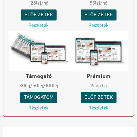
125
lej/hó
55
lej/hó
ELŐFIZETEK
ELŐFIZETEK
Részletek
Részletek
Támogató
Prémium
30
lej
/50
lej
/100
lej
15
lej/hó
TÁMOGATOM
ELŐFIZETEK
Részletek
Részletek