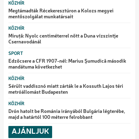
KÖZHÍR
Megtámadták Récekeresztúron a Kolozs megyei
mentőszolgálat munkatársait
KÖZHÍR
Miruță: Nyolc centiméterrel nőtt a Duna vízszintje
Csernavodánál
SPORT
Edzőcsere a CFR 1907-nél: Marius Şumudică második
mandátuma következhet
KÖZHÍR
Sérült vaddisznó miatt zárták le a Kossuth Lajos téri
metróállomást Budapesten
KÖZHÍR
Drón hatolt be Románia irányából Bulgária légterébe,
majd a határtól 100 méterre felrobbant
AJÁNLJUK