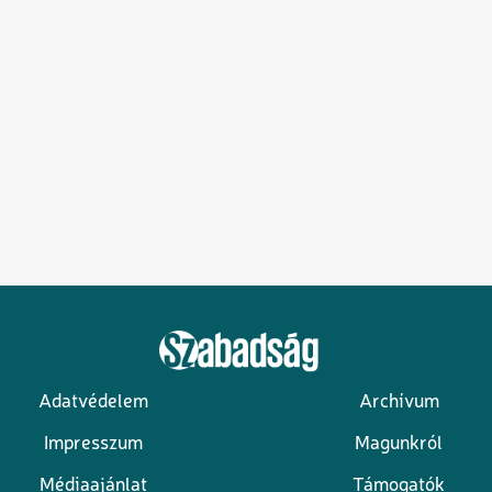
Adatvédelem
Archívum
Lábléc
Impresszum
Magunkról
Médiaajánlat
Támogatók