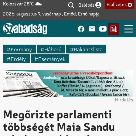
Ugrás
Belépés
Kolozsvár 28°C
Előfizetés
Felhasználói fiók me
a
2026. augusztus 9. vasárnap , Emőd, Ernő napja
tartalomra
Kormány
Háború
Bakancslista
Erdély
Események
Hirdetés
Megőrizte parlamenti
többségét Maia Sandu