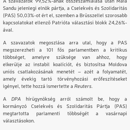
A szavazatok 99,52%-ának összeszámlálása után
Maia
Sandu jelenlegi elnök pártja, a
Cselekvés és Szolidaritás
(PAS) 50,03%-ot ért el, szemben a Brüsszellel szorosabb
kapcsolatokat ellenző Patrióta
választási b
lokk 24,26%-
ával.
A szavazatok megoszlása arra utal, hogy a PAS
megszerezheti a 101 fős parlamentben a kritikus
többséget, amelyre szüksége van ahhoz, hogy
elkerülj
e az
instabil koalíciót, és biztosítsa Moldova
uniós csatlakozásának menetét –
azét a
folyamatét,
amely évekig tartó törvényhozási erőfeszítéseket
igényel, tette hozzá
ismertette a
Reuters
.
A
DPA
hírügynökség arról számolt be, hogy a
kormányzó
Cselekvés és Szolidaritás Pártja (PAS)
megtartotta parlamenti többségét a vasárnapi
választásokon.