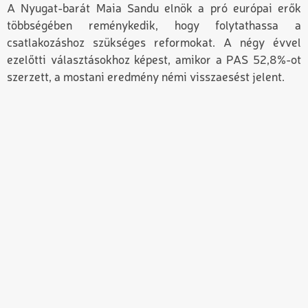
A
N
yugat
-
barát Maia Sandu elnök a pr
ó
európai erők
többségében reménykedik, hogy folytathassa a
csatlakozáshoz szükséges reformokat. A négy évvel
ezelőtti választásokhoz képest, amikor a PAS 52,8%-ot
szerzett, a mostani eredmény némi visszaesést jelent.