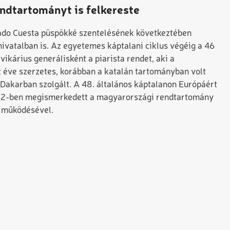
endtartományt is felkereste
ado Cuesta püspökké szentelésének következtében
hivatalban is. Az egyetemes káptalani ciklus végéig a 46
vikárius generálisként a piarista rendet, aki a
 éve szerzetes, korábban a katalán tartományban volt
Dakarban szolgált. A 48. általános káptalanon Európáért
2022-ben megismerkedett a magyarországi rendtartomány
, működésével.