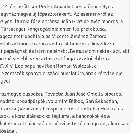
 14-én került sor Pedro Aguado Cuesta ünnepélyes
i egyházmegye új főpásztoraként. Az eseményről az
lyes liturgia főcelebránsa João Braz de Aviz bíboros, a
t Társaságai Kongregációja emeritus prefektusa,
aragoza metropolitája és Vicente Jiménez Zamo­ra,
stoli admi­nisztrátora voltak. A bíboros a következő
lt papságnak és Isten népé­nek: „Bemutatom nektek azt, aki
nnepélyesebb szertartásokat fogja vezetni ebben a
”. XIV. Leó pápa nevében Roman Walczak, a
i Szentszék spanyolországi nunciatúrájának képviselője
gyét.
yházmegye püspökei. Továbbá Juan José Omella bíboros,
madridi segédpüspök, valamint Bilbao, San Sebastián,
 Carora (Venezuela) püspökei. Részt vettek a Huesca és
sok, a konzultánsok kollégiuma, a kanonokok és a
ól érkezett piaristák is képviseltették magukat, akárcsak
tóságai.