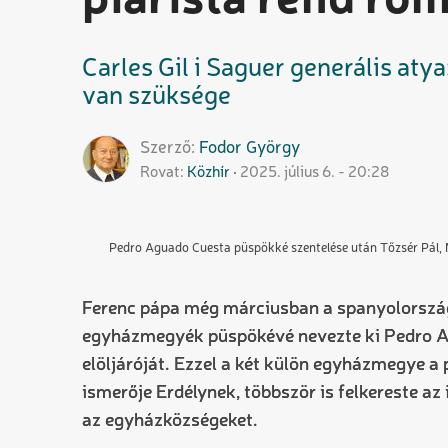
piarista rend ró
Carles Gil i Saguer generális at
van szüksége
Szerző
Fodor
György
Rovat
Közhír
2025. július 6. - 20:28
Pedro Aguado Cuesta püspökké szentelése után Tőzsér Pál, M
Ferenc pápa még márciusban a spanyolország
egyházmegyék püspökévé nevezte ki Pedro Agu
elöljáróját. Ezzel a két külön egyházmegye a
ismerője Erdélynek, többször is felkereste az 
az egyházközségeket.