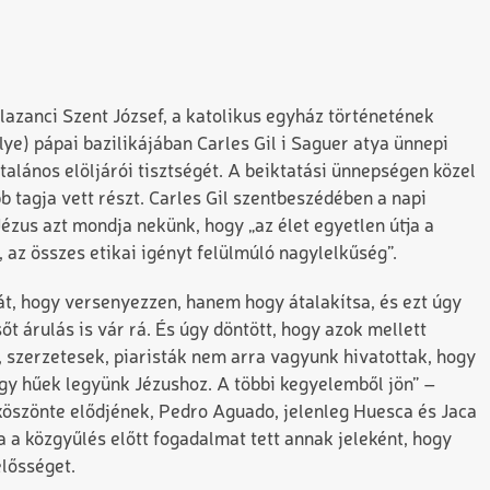
alazanci Szent József, a katolikus egyház történetének
e) pápai bazilikájában Carles Gil i Saguer atya ünnepi
ltalános elöljárói tisztségét. A beiktatási ünnepségen közel
bb tagja vett részt. Carles Gil szentbeszédében a napi
ézus azt mondja nekünk, hogy „az élet egyetlen útja a
, az összes etikai igényt felülmúló nagylelkűség”.
lát, hogy versenyezzen, hanem hogy átalakítsa, és ezt úgy
sőt árulás is vár rá. És úgy döntött, hogy azok mellett
sok, szerzetesek, piaristák nem arra vagyunk hivatottak, hogy
ogy hűek legyünk Jézushoz. A többi kegyelemből jön” –
gköszönte elődjének, Pedro Aguado, jelenleg Huesca és Jaca
a közgyűlés előtt fogadalmat tett annak jeleként, hogy
elősséget.