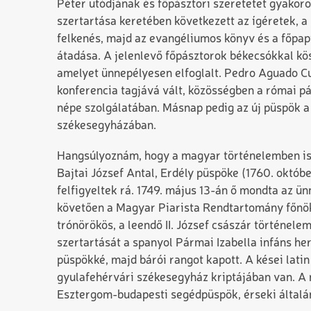
Péter utódjának és főpásztori szeretetet gyakoro
szertartása keretében következett az ígéretek, a 
felkenés, majd az evangéliumos könyv és a főpapi
átadása. A jelenlevő főpásztorok békecsókkal kös
amelyet ünnepélyesen elfoglalt. Pedro Aguado Cu
konferencia tagjává vált, közösségben a római 
népe szolgálatában. Másnap pedig az új püspök a
székesegyházában.
Hangsúlyoznám, hogy a magyar történelemben is vo
Bajtai József Antal, Erdély püspöke (1760. októbe
felfigyeltek rá. 1749. május 13-án ő mondta az ün
követően a Magyar Piarista Rendtartomány főnöki 
trónörökös, a leendő II. József császár történele
szertartását a spanyol Pármai Izabella infáns he
püspökké, majd bárói rangot kapott. A kései latin 
gyulafehérvári székesegyház kriptájában van. A 
Esztergom-budapesti segédpüspök, érseki általán