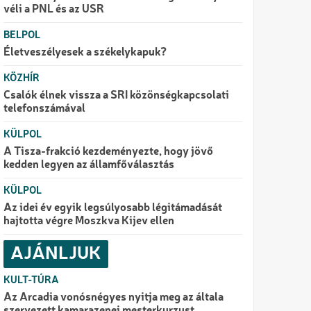
véli a PNL és az USR
BELPOL
Életveszélyesek a székelykapuk?
KÖZHÍR
Csalók élnek vissza a SRI közönségkapcsolati
telefonszámával
KÜLPOL
A Tisza-frakció kezdeményezte, hogy jövő
kedden legyen az államfőválasztás
KÜLPOL
Az idei év egyik legsúlyosabb légitámadását
hajtotta végre Moszkva Kijev ellen
AJÁNLJUK
KULT-TÚRA
Az Arcadia vonósnégyes nyitja meg az általa