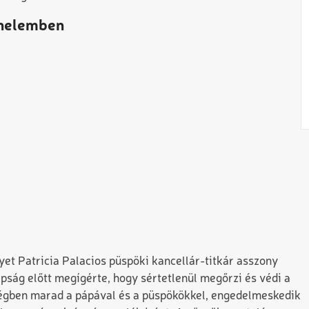
énelemben
yet Patricia Palacios püspöki kancellár-titkár asszony
apság előtt megígérte, hogy sértetlenül megőrzi és védi a
ségben marad a pápával és a püspökökkel, engedelmeskedik