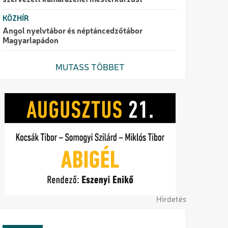
szervezett kamarazenei mesterkurzust
KÖZHÍR
Angol nyelvtábor és néptáncedzőtábor
Magyarlapádon
MUTASS TÖBBET
Hirdetés