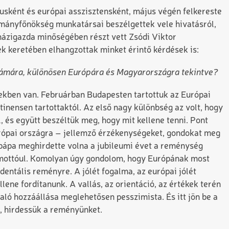
usként és európai asszisztensként, május végén felkereste
mányfőnökség munkatársai beszélgettek vele hivatásról,
 házigazda minőségében részt vett Zsódi Viktor
 keretében elhangzottak minket érintő kérdések is:
számára, különösen Európára és Magyarországra tekintve?
ekben van. Februárban Budapesten tartottuk az Európai
ntinensen tartottaktól. Az első nagy különbség az volt, hogy
 és együtt beszéltük meg, hogy mit kellene tenni. Pont
európai országra – jellemző érzékenységeket, gondokat meg
 pápa meghirdette volna a jubileumi évet a reménység
 mottóul. Komolyan úgy gondolom, hogy Európának most
entális reményre. A jólét fogalma, az európai jólét
ene fordítanunk. A vallás, az orientáció, az értékek terén
aló hozzáállása meglehetősen pesszimista. És itt jön be a
, hirdessük a reményünket.