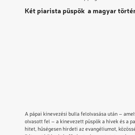
Két piarista püspök a magyar tört
A pápai kinevezési bulla felolvasása után – amel
olvasott fel – a kinevezett püspök a hívek és a p
hitet, hűségesen hirdeti az evangéliumot, közös