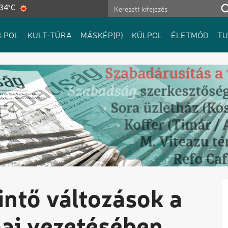
 34°C
LPOL
KULT-TÚRA
MÁSKÉP(P)
KÜLPOL
ÉLETMÓD
T
intő változások a