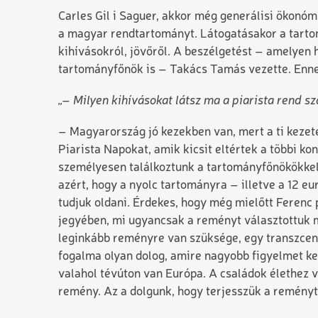
Carles Gil i Saguer, akkor még generálisi ökonóm
a magyar rendtartományt. Látogatásakor a tarto
kihívásokról, jövőről. A beszélgetést – amelyen
tartományfőnök is – Takács Tamás vezette. Ennek
„– Milyen kihívásokat látsz ma a piarista rend 
– Magyarország jó kezekben van, mert a ti kezet
Piarista Napokat, amik kicsit eltértek a többi ko
személyesen találkoztunk a tartományfőnökökkel,
azért, hogy a nyolc tartományra – illetve a 12 
tudjuk oldani. Érdekes, hogy még mielőtt Ferenc
jegyében, mi ugyancsak a reményt választottuk
leginkább reményre van szüksége, egy transzcend
fogalma olyan dolog, amire nagyobb figyelmet kell
valahol tévúton van Európa. A családok élethez v
remény. Az a dolgunk, hogy terjesszük a reményt