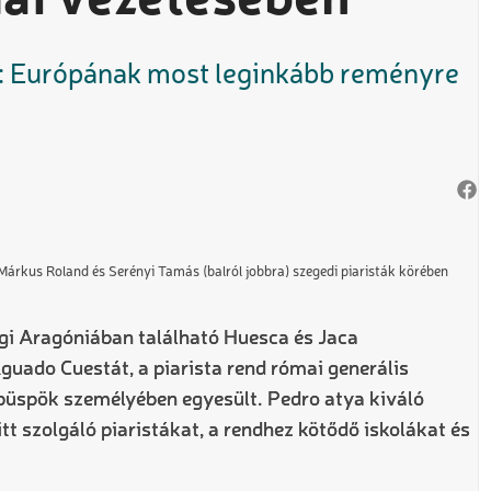
mai vezetésében
ya: Európának most leginkább reményre
árkus Roland és Serényi Tamás (balról jobbra) szegedi piaristák körében
i Aragóniában található Huesca és Jaca
ado Cuestát, a piarista rend római generális
 püspök személyében egyesült. Pedro atya kiváló
itt szolgáló piaristákat, a rendhez kötődő iskolákat és