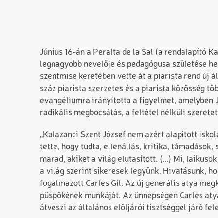
Június 16-án a Peralta de la Sal (a rendalapító K
legnagyobb nevelője és pedagógusa születése hely
szentmise keretében vette át a piarista rend új á
száz piarista szerzetes és a piarista közösség tö
evangéliumra irányította a figyelmet, amelyben J
radikális megbocsátás, a feltétel nélküli szeretet
„Kalazanci Szent József nem azért alapított isko
tette, hogy tudta, ellenállás, kritika, támadások, 
marad, akiket a világ elutasított. (...) Mi, laiku
a világ szerint sikeresek legyünk. Hivatásunk, h
fogalmazott Carles Gil. Az új generális atya me
püspökének munkáját. Az ünnepségen Carles atya 
átveszi az általános elöljárói tisztséggel járó fel