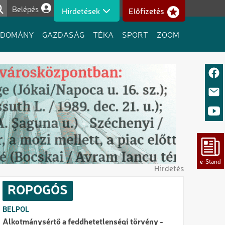
Belépés
Hirdetések
Előfizetés
Felhasználói fiók menüje
UDOMÁNY
GAZDASÁG
TÉKA
SPORT
ZOOM
Hirdetés
ROPOGÓS
BELPOL
Alkotmánysértő a feddhetetlenségi törvény -