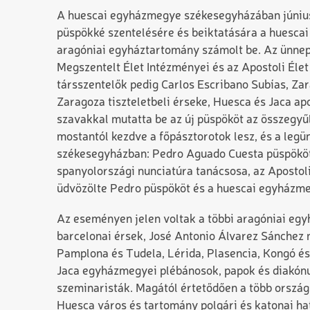
A huescai egyházmegye székesegyházában június
püspökké szentelésére és beiktatására a huesca
aragóniai egyháztartomány számolt be. Az ünnepé
Megszentelt Élet Intézményei és az Apostoli Éle
társszentelők pedig Carlos Esc­ri­bano Subías, Z
Zaragoza tiszteletbeli érseke, Huesca és Jaca apo
szavakkal mutatta be az új püspököt az összegyű
mostantól kezdve a főpásztorotok lesz, és a legü
székesegyházban: Pedro Aguado Cuesta püspököt
spanyolországi nunciatúra tanácsosa, az Apostol
üdvözölte Pedro püspököt és a huescai egyházme
Az eseményen jelen voltak a többi aragóniai eg
barcelonai érsek, José Antonio Álvarez Sánchez 
Pamplona és Tudela, Lérida, Plasencia, Kongó és
Jaca egyházmegyei plébánosok, papok és diakónu
szeminaristák. Magától értetődően a több országb
Huesca város és tartomány polgári és katonai ha