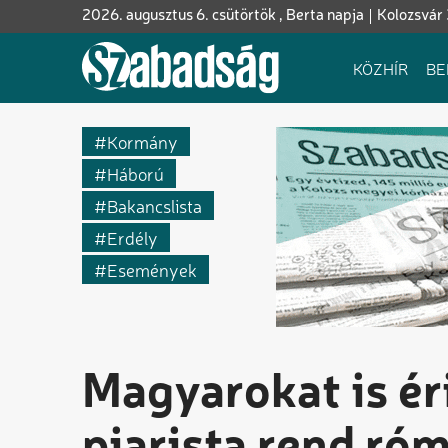
Ugrás
2026. augusztus 6. csütörtök , Berta napja
Kolozsvár
a
tartalomra
Fő
KÖZHÍR
BE
navigáció
Kormány
Háború
Bakancslista
Erdély
Események
Magyarokat is ér