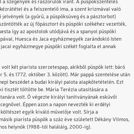
l a szegények és rászorulók iránt. A püspökszentelés
kézrátétel és a felszentelő ima, a szent krizmával való
 jelvények (a gyűrű, a püspöksüveg és a pásztorbot)
zöntötték az új főpásztort és püspöki székéhez vezették,
esta így az apostolok utódjává és a spanyol püspöki
pápával, Huesca és Jaca egyházmegyék zarándokló Isten
 jacai egyházmegye püspöki székét foglalta el annak
lt két piarista szerzetespap, akikből püspök lett: báró
r 5. és 1772. október 3. között). Már pappá szentelése után
nepi beszédet a budai királyi palota alapkőtetételén. Ezt
tisztét töltötte be. Mária Terézia utasítására a
mtanára volt. Ő végezte királyi tanítványának esküvői
rcegnővel. Éppen azon a napon nevezték ki erdélyi
költészet egyik kiváló művelője volt. Sírja a
másik piarista püspök a száz éve született Dékány Vilmos,
os helynök (1988-tól haláláig, 2000-ig).