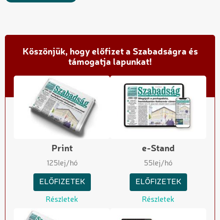
Köszönjük, hogy előfizet a Szabadságra és
támogatja lapunkat!
Print
e-Stand
125
lej/hó
55
lej/hó
ELŐFIZETEK
ELŐFIZETEK
Részletek
Részletek