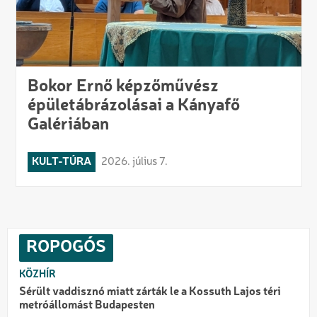
Bokor Ernő képzőművész
épületábrázolásai a Kányafő
Galériában
KULT-TÚRA
2026. július 7.
ROPOGÓS
KÖZHÍR
Sérült vaddisznó miatt zárták le a Kossuth Lajos téri
metróállomást Budapesten