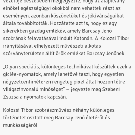
vezetője beszédében megjegyezte, hogy az alapítvány
elnökei egészségügyi okokból nem vehettek részt az
eseményen, azonban köszönetüket és jókívánságaikat
általa továbbították. Hozzátette azt is, hogy ez egy
sikerekben gazdag emlékév, amely Barcsay Jenő
szobrának felavatásával indult Katonán. A Kolozsi Tibor
irányításával elhelyezett művészeti alkotás
szórványterületen állít örök emléket Barcsay Jenőnek.
„Olyan speciális, különleges technikával készültek ezek a
giclée-nyomatok, amely lehetővé teszi, hogy egyetlen
négyzetcentiméteren rengeteg pixel által hozzon létre
világszínvonalú minőséget” – jegyezte meg Szebeni
Zsuzsa a nyomatok kapcsán.
Kolozsi Tibor szobrászművész néhány különleges
történetet osztott meg Barcsay Jenő életéről és
munkásságáról.