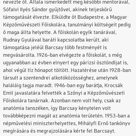
nevezte őt. Általa ismerkedett meg későbbi mentorával,
Sófalvi Ilyés Sándor gyűjtővel, akinek teljeskörű
támogatását élvezte. Elküldte őt Budapestre, a Magyar
Képzőművészeti Főiskolára, tanulmányi költségeit pedig
ő maga állta helyette. A főiskolán egyik tanárával,
Rudnay Gyulával baráti kapcsolatba került, aki
támogatása jeléül Barcsay több festményét is
megvásárolta. 1926-ban elvégezte a főiskolát, s még
ugyanabban az évben elnyert egy párizsi ösztöndíjat is,
ahol végül tíz hónapot töltött. Hazatérése után 1928-ban
társult a szentendrei alkotóközösséghez, amelynek
haláláig tagja maradt. 1946-ban egy barátja, Krocsák
Emil javaslatára felvették a Szőnyi a Képzőművészeti
Főiskolára tanárnak. Azonban nem volt hely, csak az
anatómia tanszéken, így Barcsay kénytelen volt
továbbképezni magát az anatómia területén. 1953-ban a
népművelési miniszterhelyettes, Mihályfi Ernő tankönyv
megírására és megrajzolására kérte fel Barcsayt.