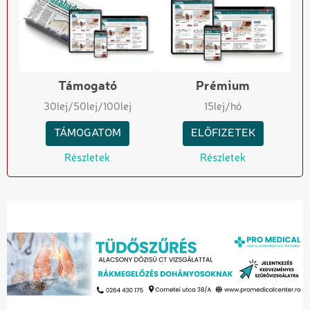
Támogató
Prémium
30
lej
/50
lej
/100
lej
15
lej/hó
TÁMOGATOM
ELŐFIZETEK
Részletek
Részletek