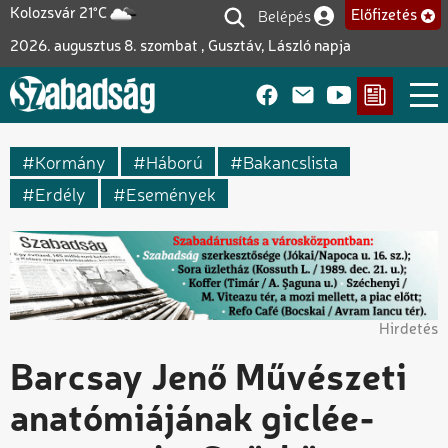
Ugrás
Belépés
Kolozsvár 21°C
Előfizetés
Felhasználói fiók me
a
2026. augusztus 8. szombat , Gusztáv, László napja
tartalomra
Kormány
Háború
Bakancslista
Erdély
Események
Hirdetés
Barcsay Jenő Művészeti
anatómiájának giclée-