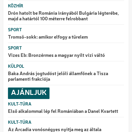
KÖZHÍR
Drón hatolt be Románia irányából Bulgária légterébe,
majd a határtól 100 méterre felrobbant
SPORT
Tromsö-sokk: amikor elfogy a türelem
SPORT
Vizes Eb: Bronzérmes a magyar nyílt vízi váltó
KÜLPOL
Baka András jogtudóst jelöli államfőnek a Tisza
parlamenti frakciója
AJÁNLJUK
KULT-TÚRA
Első alkalommal lép fel Romániában a Danel Kvartett
KULT-TÚRA
Az Arcadia vonósnégyes nyitja meg az általa