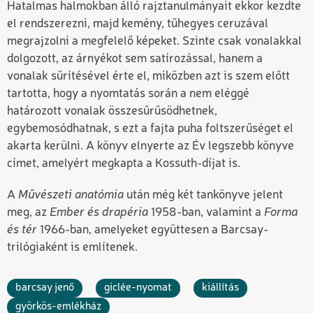
Hatalmas halmokban álló rajztanulmányait ekkor kezdte
el rendszerezni, majd kemény, tűhegyes ceruzával
megrajzolni a megfelelő képeket. Szinte csak vonalakkal
dolgozott, az árnyékot sem satírozással, hanem a
vonalak sűrítésével érte el, miközben azt is szem előtt
tartotta, hogy a nyomtatás során a nem eléggé
határozott vonalak összesűrűsödhetnek,
egybemosódhatnak, s ezt a fajta puha foltszerűséget el
akarta kerülni. A könyv elnyerte az Év legszebb könyve
címet, amelyért megkapta a Kossuth-díjat is.
A
Művészeti anatómia
után még két tankönyve jelent
meg, az
Ember és drapéria
1958-ban, valamint a
Forma
és tér
1966-ban, amelyeket együttesen a Barcsay-
trilógiaként is említenek.
barcsay jenő
giclée-nyomat
kiállítás
györkös-emlékház