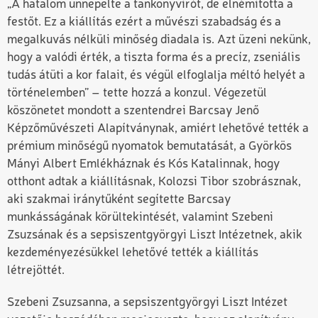
„A hatalom ünnepelte a tankönyvírót, de elnémította a
festőt. Ez a kiállítás ezért a művészi szabadság és a
megalkuvás nélküli minőség diadala is. Azt üzeni nekünk,
hogy a valódi érték, a tiszta forma és a precíz, zseniális
tudás átüti a kor falait, és végül elfoglalja méltó helyét a
történelemben” – tette hozzá a konzul. Végezetül
köszönetet mondott a szentendrei Barcsay Jenő
Képzőművészeti Alapítványnak, amiért lehetővé tették a
prémium minőségű nyomatok bemutatását, a Györkös
Mányi Albert Emlékháznak és Kós Katalinnak, hogy
otthont adtak a kiállításnak, Kolozsi Tibor szobrásznak,
aki szakmai iránytűként segítette Barcsay
munkásságának körültekintését, valamint Szebeni
Zsuzsának és a sepsiszentgyörgyi Liszt Intézetnek, akik
kezdeményezésükkel lehetővé tették a kiállítás
létrejöttét.
Szebeni Zsuzsanna, a sepsiszentgyörgyi Liszt Intézet