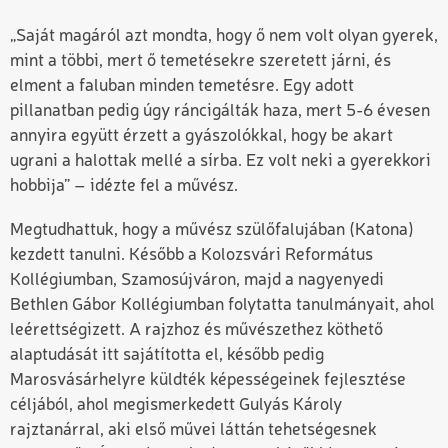
„Saját magáról azt mondta, hogy ő nem volt olyan gyerek,
mint a többi, mert ő temetésekre szeretett járni, és
elment a faluban minden temetésre. Egy adott
pillanatban pedig úgy ráncigálták haza, mert 5-6 évesen
annyira együtt érzett a gyászolókkal, hogy be akart
ugrani a halottak mellé a sírba. Ez volt neki a gyerekkori
hobbija” – idézte fel a művész.
Megtudhattuk, hogy a művész szülőfalujában (Katona)
kezdett tanulni. Később a Kolozsvári Református
Kollégiumban, Szamosújváron, majd a nagyenyedi
Bethlen Gábor Kollégiumban folytatta tanulmányait, ahol
leérettségizett. A rajzhoz és művészethez köthető
alaptudását itt sajátította el, később pedig
Marosvásárhelyre küldték képességeinek fejlesztése
céljából, ahol megismerkedett Gulyás Károly
rajztanárral, aki első művei láttán tehetségesnek