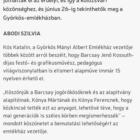
juthattak el az erdélyi, és így a kolozsvári
közönséghez, és június 26-ig tekinthetők meg a
Györkös-emlékházban.
ABODI SZILVIA
Kós Katalin, a Györkös Mányi Albert Emlékház vezetője
többek között arról beszélt, hogy Barcsay Jenő Kossuth-
díjas festő- és grafikusművész, pedagógus
világviszonylatban is elismert alapműve immár 15
nyelven érhető el.
„Köszönjük a Barcsay jogörökösöknek és az alapítvány
alapítóinak, Kónya Mártának és Kónya Ferencnek, hogy
közkincsé tették ezt az anyagot, lehetővé téve, hogy a
mai generációk is széles körben megismerhessék” –
mondott köszönetet a bemutatási lehetőségért az
emlékház vezetője.