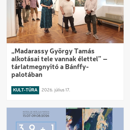
„Madarassy György Tamás
alkotásai tele vannak élettel” –
tárlatmegnyitó a Bánffy-
palotában
KULT-TÚRA
2026. július 17.