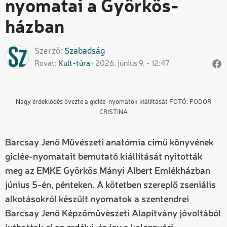
nyomatai a Györkös-
házban
Szerző
Szabadság
Rovat
Kult-túra
2026. június 9. - 12:47
Nagy érdeklődés övezte a giclée-nyomatok kiállítását FOTÓ: FODOR
CRISTINA
Barcsay Jenő Művészeti anatómia című könyvének
giclée-nyomatait bemutató kiállítását nyitották
meg az EMKE Györkös Mányi Albert Emlékházban
június 5-én, pénteken. A kötetben szereplő zseniális
alkotásokról készült nyomatok a szentendrei
Barcsay Jenő Képzőművészeti Alapítvány jóvoltából