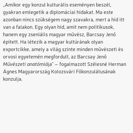
„Amikor egy konzul kulturális eseményen beszél,
gyakran emlegetik a diplomáciai hidakat. Ma este
azonban nincs szükségem nagy szavakra, mert a híd itt
van a falakon. Egy olyan híd, amit nem politikusok,
hanem egy zseniális magyar művész, Barcsay Jenő
épített. Ha létezik a magyar kultúrának olyan
exportcikke, amely a világ szinte minden művészeti és
orvosi egyetemén megfordult, az Barcsay Jenő
Művészeti anatómiá
ja” – fogalmazott Szélesné Herman
Ágnes Magyarország Kolozsvári Főkonzulátusának
konzulja.