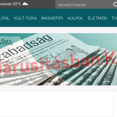
lozsvár 20°C
LPOL
KULT-TÚRA
MÁSKÉP(P)
KÜLPOL
ÉLETMÓD
T