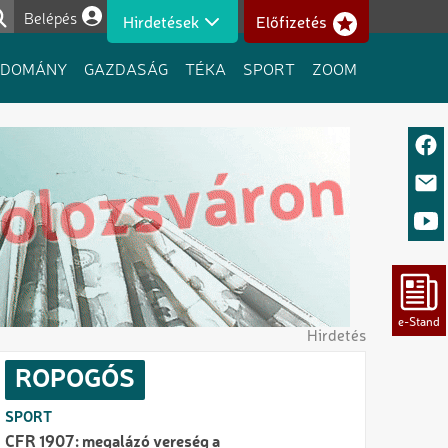
Belépés
Hirdetések
Előfizetés
Felhasználói fiók menüje
UDOMÁNY
GAZDASÁG
TÉKA
SPORT
ZOOM
Hirdetés
ROPOGÓS
SPORT
CFR 1907: megalázó vereség a