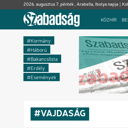
Ugrás
2026. augusztus 7. péntek , Arabella, Ibolya napja
Ko
a
tartalomra
Fő
KÖZHÍR
BE
navigáció
Kormány
Háború
Bakancslista
Erdély
Események
VAJDASÁG