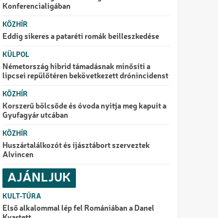
Konferencialigában
KÖZHÍR
Eddig sikeres a pataréti romák beilleszkedése
KÜLPOL
Németország hibrid támadásnak minősíti a
lipcsei repülőtéren bekövetkezett drónincidenst
KÖZHÍR
Korszerű bölcsőde és óvoda nyitja meg kapuit a
Gyufagyár utcában
KÖZHÍR
Huszártalálkozót és íjásztábort szerveztek
Alvincen
AJÁNLJUK
KULT-TÚRA
Első alkalommal lép fel Romániában a Danel