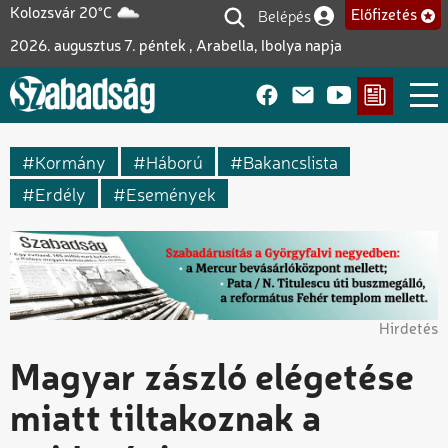
Ugrás
Belépés
Kolozsvár 20°C
Előfizetés
Felhasználói fiók me
a
2026. augusztus 7. péntek , Arabella, Ibolya napja
tartalomra
Kormány
Háború
Bakancslista
Erdély
Események
Hirdetés
Magyar zászló elégetése
miatt tiltakoznak a