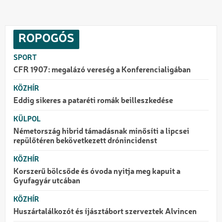
ROPOGÓS
SPORT
CFR 1907: megalázó vereség a Konferencialigában
KÖZHÍR
Eddig sikeres a pataréti romák beilleszkedése
KÜLPOL
Németország hibrid támadásnak minősíti a lipcsei
repülőtéren bekövetkezett drónincidenst
KÖZHÍR
Korszerű bölcsőde és óvoda nyitja meg kapuit a
Gyufagyár utcában
KÖZHÍR
Huszártalálkozót és íjásztábort szerveztek Alvincen