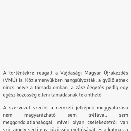
A történtekre reagált a
Vajdasági Magyar Újrakezdés
(VMÚ)
is. Közleményükben hangsúlyozták, a gyűlöletnek
nincs helye a társadalomban, a zászlóégetés pedig egy
egész közösség elleni támadásnak tekinthető.
A szervezet szerint a nemzeti jelképek meggyalázása
nem magyarázható sem tréfával, sem
meggondolatlansággal, mivel olyan cselekedetről van
szó, amely sérti egy közösség méltóságát és alkalmas a