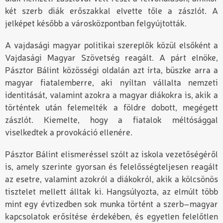
két szerb diák erőszakkal elvette tőle a zászlót. A
jelképet később a városközpontban felgyújtották.
A vajdasági magyar politikai szereplők közül elsőként a
Vajdasági Magyar Szövetség
reagált. A párt elnöke,
Pásztor Bálint
közösségi oldalán azt írta, büszke arra a
magyar fiatalemberre, aki nyíltan vállalta nemzeti
identitását, valamint azokra a magyar diákokra is, akik a
történtek után felemelték a földre dobott, megégett
zászlót. Kiemelte, hogy a fiatalok méltósággal
viselkedtek a provokáció ellenére.
Pásztor Bálint elismeréssel szólt az iskola vezetőségéről
is, amely szerinte gyorsan és felelősségteljesen reagált
az esetre, valamint azokról a diákokról, akik a kölcsönös
tisztelet mellett álltak ki. Hangsúlyozta, az elmúlt több
mint egy évtizedben sok munka történt a szerb–magyar
kapcsolatok erősítése érdekében, és egyetlen felelőtlen