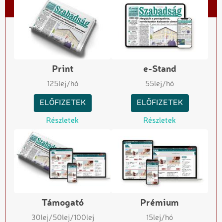
Print
e-Stand
125
lej/hó
55
lej/hó
ELŐFIZETEK
ELŐFIZETEK
Részletek
Részletek
Támogató
Prémium
30
lej
/50
lej
/100
lej
15
lej/hó