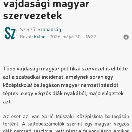
vajdasági magyar
szervezetek
Szerző
Szabadság
Rovat
Külpol
2026. május 30. - 16:27
Több vajdasági magyar politikai szervezet is elítélte
azt a szabadkai incidenst, amelynek során egy
középiskolai ballagáson magyar nemzeti zászlót
téptek le egy végzős diák nyakából, majd elégették
azt.
Az eset az Ivan Sarić Műszaki Középiskola ballagásán
történt. A sajtóbeszámolók szerint egy magyar végzős
diák nemzeti zászlóval vett részt a felvonuláson, amikor