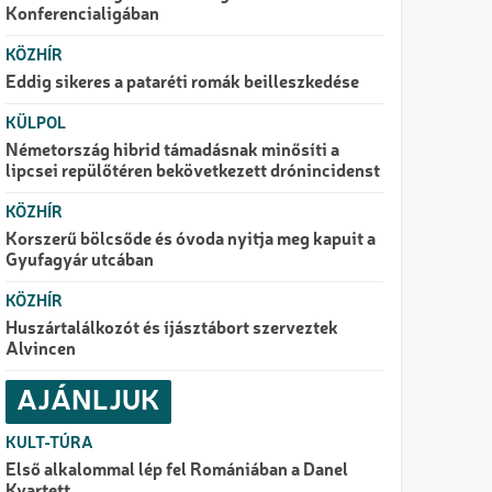
Konferencialigában
KÖZHÍR
Eddig sikeres a pataréti romák beilleszkedése
KÜLPOL
Németország hibrid támadásnak minősíti a
lipcsei repülőtéren bekövetkezett drónincidenst
KÖZHÍR
Korszerű bölcsőde és óvoda nyitja meg kapuit a
Gyufagyár utcában
KÖZHÍR
Huszártalálkozót és íjásztábort szerveztek
Alvincen
AJÁNLJUK
KULT-TÚRA
Első alkalommal lép fel Romániában a Danel