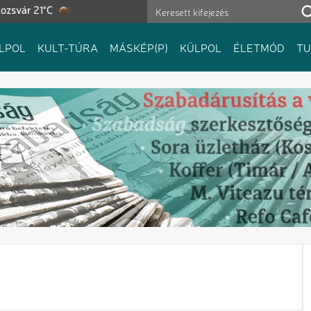
ozsvár 21°C
LPOL
KULT-TÚRA
MÁSKÉP(P)
KÜLPOL
ÉLETMÓD
T