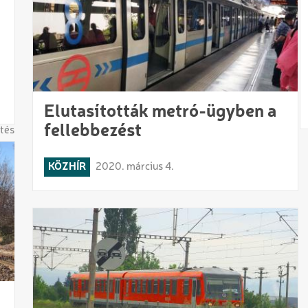
Elutasították metró-ügyben a
fellebbezést
tés
KÖZHÍR
2020. március 4.