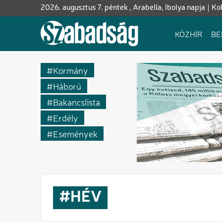
Ugrás
2026. augusztus 7. péntek , Arabella, Ibolya napja
Kol
a
tartalomra
Fő
KÖZHÍR
BE
navigáció
Kormány
Háború
Bakancslista
Erdély
Események
HÉV