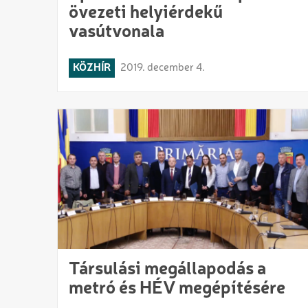
övezeti helyiérdekű
vasútvonala
KÖZHÍR
2019. december 4.
Társulási megállapodás a
metró és HÉV megépítésére