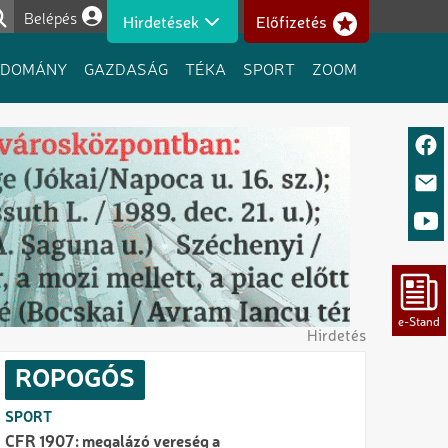
Belépés
Hirdetések
Előfizetés
Felhasználói fiók menüje
UDOMÁNY
GAZDASÁG
TÉKA
SPORT
ZOOM
Hirdetés
ROPOGÓS
SPORT
CFR 1907: megalázó vereség a