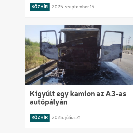
KÖZHÍR
2025. szeptember 15.
Kigyúlt egy kamion az A3-as
autópályán
KÖZHÍR
2025. július 21.