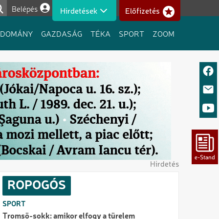
Belépés
Hirdetések
Előfizetés
Felhasználói fiók menüje
UDOMÁNY
GAZDASÁG
TÉKA
SPORT
ZOOM
Hirdetés
ROPOGÓS
SPORT
Tromsö-sokk: amikor elfogy a türelem