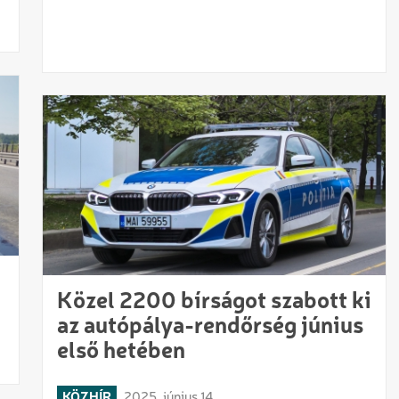
Közel 2200 bírságot szabott ki
az autópálya-rendőrség június
első hetében
KÖZHÍR
2025. június 14.