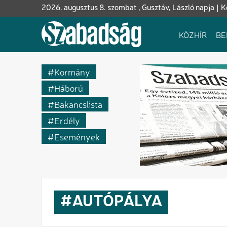
Ugrás
2026. augusztus 8. szombat , Gusztáv, László napja
K
a
tartalomra
Fő
KÖZHÍR
BE
navigáció
Kormány
Háború
Bakancslista
Erdély
Események
AUTÓPÁLYA