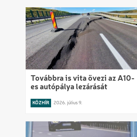
Továbbra is vita övezi az A10-
es autópálya lezárását
KÖZHÍR
2026. július 9.