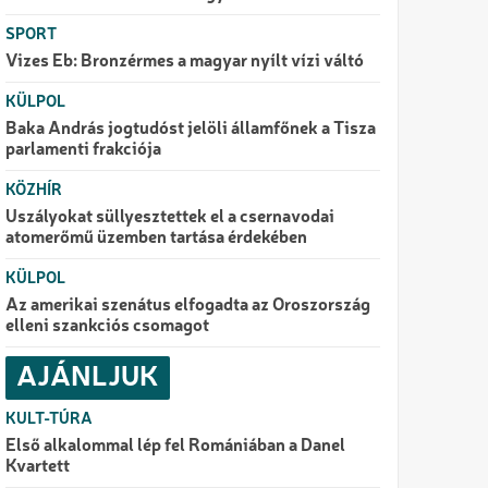
SPORT
Vizes Eb: Bronzérmes a magyar nyílt vízi váltó
KÜLPOL
Baka András jogtudóst jelöli államfőnek a Tisza
parlamenti frakciója
KÖZHÍR
Uszályokat süllyesztettek el a csernavodai
atomerőmű üzemben tartása érdekében
KÜLPOL
Az amerikai szenátus elfogadta az Oroszország
elleni szankciós csomagot
AJÁNLJUK
KULT-TÚRA
Első alkalommal lép fel Romániában a Danel
Kvartett