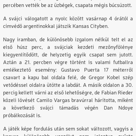
percében vették be az üzbégek, csapata mégis búcsúzott.
A svájci válogatott a nyolc között vasárnap 4 órától a
címvédő argentinokkal játszik Kansas Cityben.
Nagy iramban, de különösebb izgalom nélkül telt el az
első húsz perc, a svájciak kezdeti mezőnyfölénye
kiegyenlítődött, de helyzetig egyik csapat sem jutott.
Aztán a 21. percben végre történt is valami futballra
emlékeztető esemény: Gustavo Puerta 17 méterről
csavart a kapu bal oldala felé, de Gregor Kobel szép
vetődéssel oldalra ütötte a labdát. A másik oldalon a 30.
percig kellett várni az első lehetőségre, de Fabian Rieder
közeli lövését Camilo Vargas bravúrral hárította, miként
a következő svájci támadás végén Dan Ndoye
próbálkozását is.
A játék képe fordulás után sem sokat változott, vagyis a