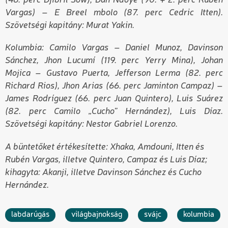
(46. perc Djibril Sow), Dan Ndoye (90. + 2. perc Rubén
Vargas) – E Breel mbolo (87. perc Cedric Itten).
Szövetségi kapitány: Murat Yakin.
Kolumbia: Camilo Vargas – Daniel Munoz, Davinson
Sánchez, Jhon Lucumí (119. perc Yerry Mina), Johan
Mojica – Gustavo Puerta, Jefferson Lerma (82. perc
Richard Rios), Jhon Arias (66. perc Jaminton Campaz) –
James Rodríguez (66. perc Juan Quintero), Luis Suárez
(82. perc Camilo „Cucho” Hernández), Luis Díaz.
Szövetségi kapitány: Nestor Gabriel Lorenzo.
A büntetőket értékesítette: Xhaka, Amdouni, Itten és
Rubén Vargas, illetve Quintero, Campaz és Luis Díaz;
kihagyta: Akanji, illetve Davinson Sánchez és Cucho
Hernández.
labdarúgás
világbajnokság
svájc
kolumbia