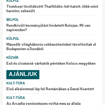
KÜLPOL
Tinédzser lövöldözött Thaiföldön: hét halott, több mint
harminc sebesült
BELPOL
Rendkívüli kormányülést hirdetett Bolojan. Mi van
napirenden?
KÜLPOL
Második világháborús robbanótesteket távolítottak el
Budapesten a Dunából
KÖZHÍR
Eső és zivatarok várhatók pénteken Kolozs megyében
AJÁNLJUK
KULT-TÚRA
Első alkalommal lép fel Romániában a Danel Kvartett
KULT-TÚRA
Az Arcadia vonósnégyes nyitja meg az általa