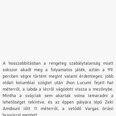
A hosszabbításban a rengeteg szabálytalanság miatt
sokszor akadt meg a folyamatos játék, aztán a 99.
percben végre történt megint valami érdemleges: jobb
oldali kolumbiai szöglet után Jhon Lucumí fejelt hat
méterről, a labda a lécről vágódott vissza a mezőnybe.
Mintha a svájciak sem akartak volna lemaradni a
lehetőséget tekintve, és az éppen pályára lépő Zeki
Amdouni lőtt 11 méterről, a vetődő Vargas óriási
bravúrral mentett.