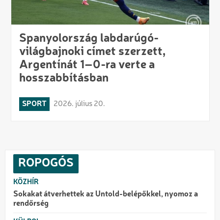
Spanyolország labdarúgó-
világbajnoki címet szerzett,
Argentínát 1–0-ra verte a
hosszabbításban
SPORT
2026. július 20.
ROPOGÓS
KÖZHÍR
Sokakat átverhettek az Untold-belépőkkel, nyomoz a
rendőrség