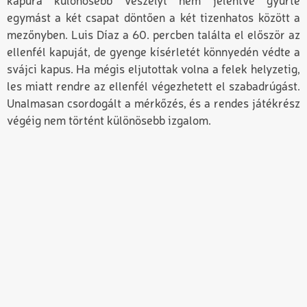
kapura különösebb veszélyt nem jelentve gyűrte
egymást a két csapat döntően a két tizenhatos között a
mezőnyben. Luis Díaz a 60. percben találta el először az
ellenfél kapuját, de gyenge kísérletét könnyedén védte a
svájci kapus. Ha mégis eljutottak volna a felek helyzetig,
les miatt rendre az ellenfél végezhetett el szabadrúgást.
Unalmasan csordogált a mérkőzés, és a rendes játékrész
végéig nem történt különösebb izgalom.