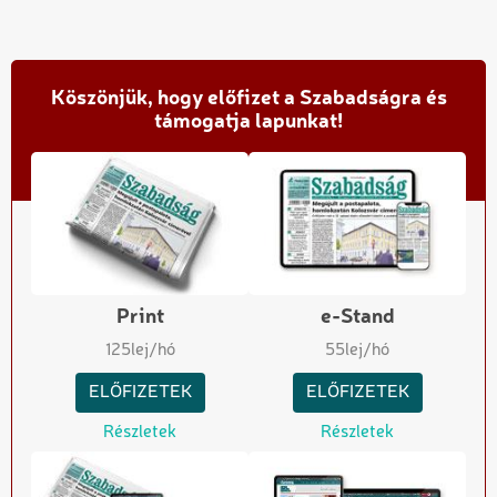
Köszönjük, hogy előfizet a Szabadságra és
támogatja lapunkat!
Print
e-Stand
125
lej/hó
55
lej/hó
ELŐFIZETEK
ELŐFIZETEK
Részletek
Részletek