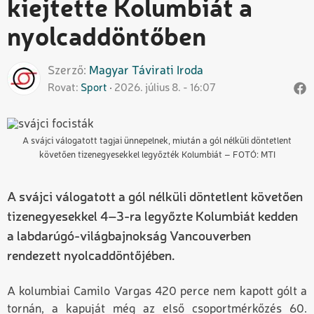
kiejtette Kolumbiát a
nyolcaddöntőben
Szerző
Magyar
Távirati Iroda
Rovat
Sport
2026. július 8. - 16:07
A svájci válogatott tagjai ünnepelnek, miután a gól nélküli döntetlent
követően tizenegyesekkel legyőzték Kolumbiát – FOTÓ: MTI
A svájci válogatott a gól nélküli döntetlent követően
tizenegyesekkel 4–3-ra legyőzte Kolumbiát kedden
a labdarúgó-világbajnokság Vancouverben
rendezett nyolcaddöntőjében.
A kolumbiai Camilo Vargas 420 perce nem kapott gólt a
tornán, a kapuját még az első csoportmérkőzés 60.