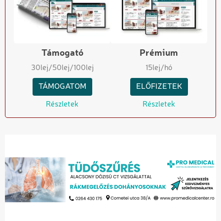
Támogató
Prémium
30
lej
/50
lej
/100
lej
15
lej/hó
TÁMOGATOM
ELŐFIZETEK
Részletek
Részletek