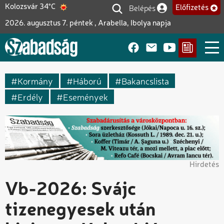
Ugrás
Belépés
Kolozsvár 34°C
Előfizetés
Felhasználói fiók me
a
2026. augusztus 7. péntek , Arabella, Ibolya napja
tartalomra
Kormány
Háború
Bakancslista
Erdély
Események
Hirdetés
Vb-2026: Svájc
tizenegyesek után