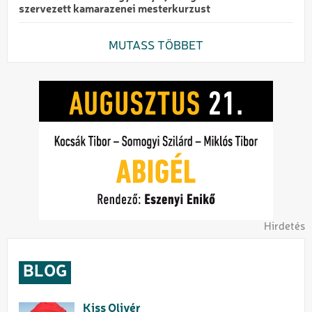
szervezett kamarazenei mesterkurzust
MUTASS TÖBBET
Hirdetés
BLOG
Kiss Olivér