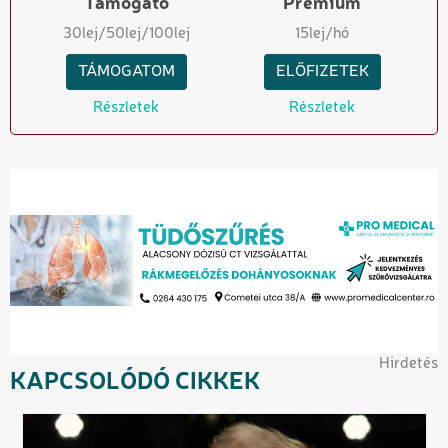
Támogató
Prémium
30
lej
/50
lej
/100
lej
15
lej/hó
TÁMOGATOM
ELŐFIZETEK
Részletek
Részletek
Hirdetés
KAPCSOLÓDÓ CIKKEK