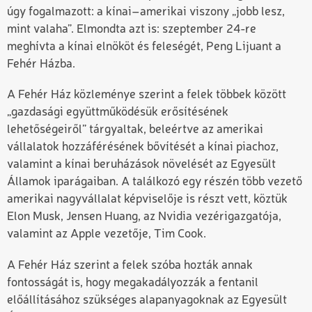
úgy fogalmazott: a kínai–amerikai viszony „jobb lesz,
mint valaha”. Elmondta azt is: szeptember 24-re
meghívta a kínai elnököt és feleségét, Peng Lijuant a
Fehér Házba.
A Fehér Ház közleménye szerint a felek többek között
„gazdasági együttműködésük erősítésének
lehetőségeiről” tárgyaltak, beleértve az amerikai
vállalatok hozzáférésének bővítését a kínai piachoz,
valamint a kínai beruházások növelését az Egyesült
Államok iparágaiban. A találkozó egy részén több vezető
amerikai nagyvállalat képviselője is részt vett, köztük
Elon Musk, Jensen Huang, az Nvidia vezérigazgatója,
valamint az Apple vezetője, Tim Cook.
A Fehér Ház szerint a felek szóba hozták annak
fontosságát is, hogy megakadályozzák a fentanil
előállításához szükséges alapanyagoknak az Egyesült