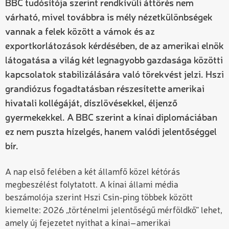
BBC tudósítója szerint rendkívüli áttörés nem
várható, mivel továbbra is mély nézetkülönbségek
vannak a felek között a vámok és az
exportkorlátozások kérdésében, de az amerikai elnök
látogatása a világ két legnagyobb gazdasága közötti
kapcsolatok stabilizálására való törekvést jelzi. Hszi
grandiózus fogadtatásban részesítette amerikai
hivatali kollégáját, díszlövésekkel, éljenző
gyermekekkel. A BBC szerint a kínai diplomáciában
ez nem puszta hízelgés, hanem valódi jelentőséggel
bír.
A nap első felében a két államfő közel kétórás
megbeszélést folytatott. A kínai állami média
beszámolója szerint Hszi Csin-ping többek között
kiemelte: 2026 „történelmi jelentőségű mérföldkő” lehet,
amely új fejezetet nyithat a kínai–amerikai