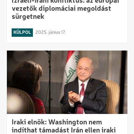
Izraeli-iráni konfliktus: az európai
vezetők diplomáciai megoldást
sürgetnek
KÜLPOL
2025. június 17.
Iraki elnök: Washington nem
indíthat támadást Irán ellen iraki