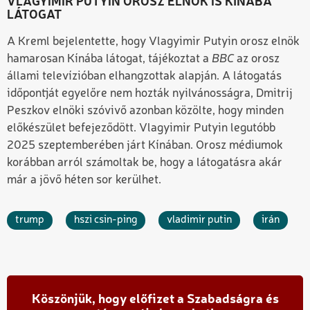
VLAGYIMIR PUTYIN OROSZ ELNÖK IS KÍNÁBA
LÁTOGAT
A Kreml bejelentette, hogy Vlagyimir Putyin orosz elnök
hamarosan Kínába látogat, tájékoztat a
BBC
az orosz
állami televízióban elhangzottak alapján. A látogatás
időpontját egyelőre nem hozták nyilvánosságra, Dmitrij
Peszkov elnöki szóvivő azonban közölte, hogy minden
előkészület befejeződött. Vlagyimir Putyin legutóbb
2025 szeptemberében járt Kínában. Orosz médiumok
korábban arról számoltak be, hogy a látogatásra akár
már a jövő héten sor kerülhet.
trump
hszi csin-ping
vladimir putin
irán
Köszönjük, hogy előfizet a Szabadságra és