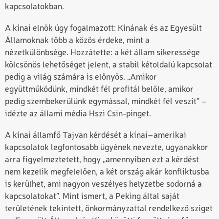
kapcsolatokban.
A kínai elnök úgy fogalmazott: Kínának és az Egyesült
Államoknak több a közös érdeke, mint a
nézetkülönbsége. Hozzátette: a két állam sikeressége
kölcsönös lehetőséget jelent, a stabil kétoldalú kapcsolat
pedig a világ számára is előnyös. „Amikor
együttműködünk, mindkét fél profitál belőle, amikor
pedig szembekerülünk egymással, mindkét fél veszít” –
idézte az állami média Hszi Csin-pinget.
A kínai államfő Tajvan kérdését a kínai–amerikai
kapcsolatok legfontosabb ügyének nevezte, ugyanakkor
arra figyelmeztetett, hogy „amennyiben ezt a kérdést
nem kezelik megfelelően, a két ország akár konfliktusba
is kerülhet, ami nagyon veszélyes helyzetbe sodorná a
kapcsolatokat”. Mint ismert, a Peking által saját
területének tekintett, önkormányzattal rendelkező sziget