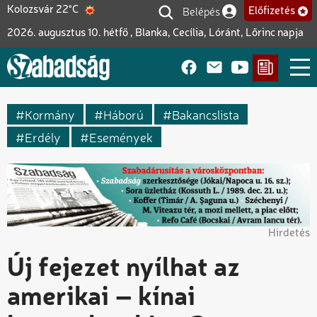
Ugrás
Belépés
Kolozsvár 22°C
Előfizetés
Felhasználói fiók me
a
2026. augusztus 10. hétfő , Blanka, Cecília, Lóránt, Lőrinc napja
tartalomra
Kormány
Háború
Bakancslista
Erdély
Események
Hirdetés
Új fejezet nyílhat az
amerikai – kínai