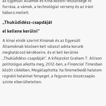
az Egyesült Államok és Kína közötti feszültsége fő
forrása, a vámok, a technológiai verseny és az iráni
háború mellett.
„Thuküdidész-csapdáját
el kellene kerülni”
A kínai elnök szerint Kínának és az Egyesült
Államoknak közösen kell választ adnia korunk
meghatározó kérdéseire, és el kell kerülnie
„Thuküdidész-csapdáját”. A kifejezést Graham T. Allison
politológus alkotta meg, 2012-ben, a
Financial Times
ban
közölt cikkében, Megállapította: ha felemelkedő hatalom
regnáló hatalmat fenyeget, a fegyveres összecsapás
szinte elkerülhetetlen.