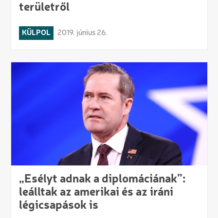
területről
KÜLPOL
2019. június 26.
„Esélyt adnak a diplomáciának”:
leálltak az amerikai és az iráni
légicsapások is