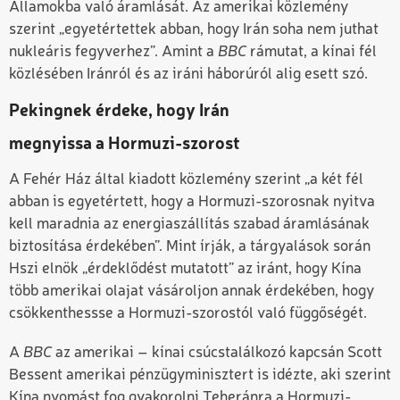
Államokba való áramlását. Az amerikai közlemény
szerint „egyetértettek abban, hogy Irán soha nem juthat
nukleáris fegyverhez”. Amint a
BBC
rámutat, a kínai fél
közlésében Iránról és az iráni háborúról alig esett szó.
Pekingnek érdeke, hogy Irán
megnyissa a Hormuzi-szorost
A Fehér Ház által kiadott közlemény szerint „a két fél
abban is egyetértett, hogy a Hormuzi-szorosnak nyitva
kell maradnia az energiaszállítás szabad áramlásának
biztosítása érdekében”. Mint írják, a tárgyalások során
Hszi elnök „érdeklődést mutatott” az iránt, hogy Kína
több amerikai olajat vásároljon annak érdekében, hogy
csökkenthessse a Hormuzi-szorostól való függőségét.
A
BBC
az amerikai – kínai csúcstalálkozó kapcsán Scott
Bessent amerikai pénzügyminisztert is idézte, aki szerint
Kína nyomást fog gyakorolni Teheránra a Hormuzi-