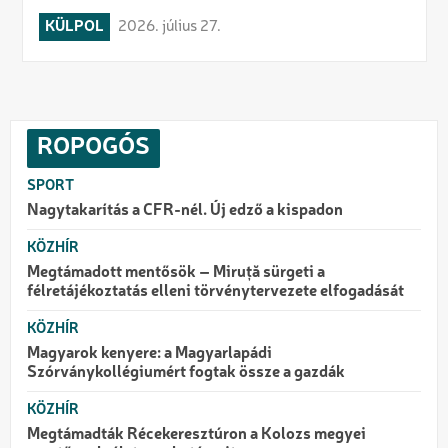
KÜLPOL
2026. július 27.
ROPOGÓS
SPORT
Nagytakarítás a CFR-nél. Új edző a kispadon
KÖZHÍR
Megtámadott mentősök – Miruță sürgeti a
félretájékoztatás elleni törvénytervezete elfogadását
KÖZHÍR
Magyarok kenyere: a Magyarlapádi
Szórványkollégiumért fogtak össze a gazdák
KÖZHÍR
Megtámadták Récekeresztúron a Kolozs megyei