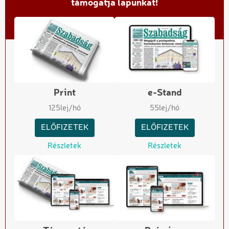
támogatja lapunkat!
Print
e-Stand
125
lej/hó
55
lej/hó
ELŐFIZETEK
ELŐFIZETEK
Részletek
Részletek