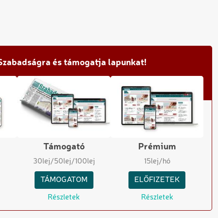
 Szabadságra és támogatja lapunkat!
Támogató
Prémium
30
lej
/50
lej
/100
lej
15
lej/hó
TÁMOGATOM
ELŐFIZETEK
Részletek
Részletek