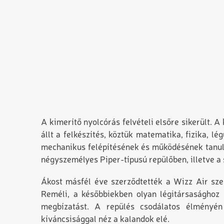
A kimerítő nyolcórás felvételi elsőre sikerült. A
állt a felkészítés, köztük matematika, fizika, l
mechanikus felépítésének és működésének tanulm
négyszemélyes Piper-típusú repülőben, illetve a 
Ákost másfél éve szerződtették a Wizz Air szeb
Reméli, a későbbiekben olyan légitársasághoz k
megbízatást. A repülés csodálatos élményé
kíváncsisággal néz a kalandok elé.