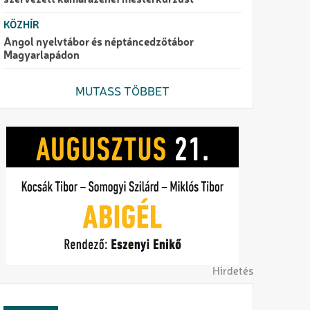
szervezett kamarazenei mesterkurzust
KÖZHÍR
Angol nyelvtábor és néptáncedzőtábor
Magyarlapádon
MUTASS TÖBBET
Hirdetés