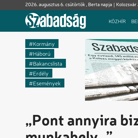
Ugrás
2026. augusztus 6. csütörtök , Berta napja
Kolozsvár
a
tartalomra
Fő
KÖZHÍR
BE
navigáció
Kormány
Háború
Bakancslista
Erdély
Események
„Pont annyira bi