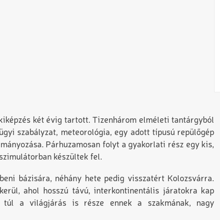
 kiképzés két évig tartott. Tizenhárom elméleti tantárgyból
égügyi szabályzat, meteorológia, egy adott típusú repülőgép
ányozása. Párhuzamosan folyt a gyakorlati rész egy kis,
szimulátorban készültek fel.
eni bázisára, néhány hete pedig visszatért Kolozsvárra.
erül, ahol hosszú távú, interkontinentális járatokra kap
n túl a világjárás is része ennek a szakmának, nagy