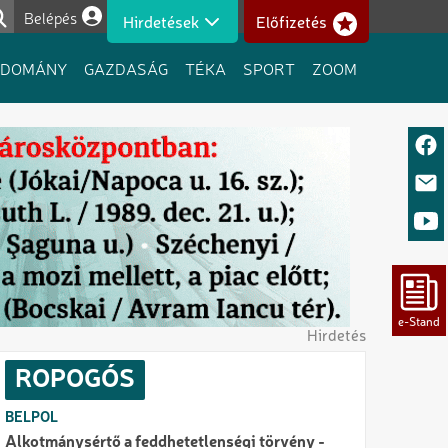
Belépés
Hirdetések
Előfizetés
Felhasználói fiók menüje
UDOMÁNY
GAZDASÁG
TÉKA
SPORT
ZOOM
Hirdetés
ROPOGÓS
BELPOL
Alkotmánysértő a feddhetetlenségi törvény -