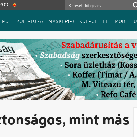
 20°C
LPOL
KULT-TÚRA
MÁSKÉP(P)
KÜLPOL
ÉLETMÓD
T
ztonságos, mint más