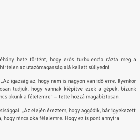
Néhány hete történt, hogy erős turbulencia rázta meg a
hirtelen az utazómagasság alá kellett süllyedni.
Az igazság az, hogy nem is nagyon van idő erre. Ilyenkor
osan tudjuk, hogy vannak kiépítve ezek a gépek, bízunk
incs okunk a félelemre” – tette hozzá magabiztosan.
isággal. „Az elején éreztem, hogy aggódik, bár igyekezett
a, hogy nincs oka félelemre. Hogy ez is pont annyira