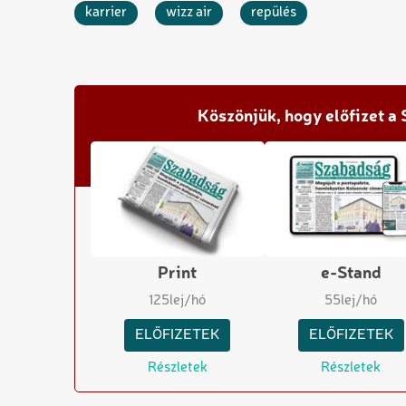
karrier
wizz air
repülés
Köszönjük, hogy előfizet a
Print
e-Stand
125
lej/hó
55
lej/hó
ELŐFIZETEK
ELŐFIZETEK
Részletek
Részletek