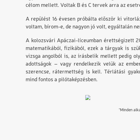
célom mellett. Voltak B és C tervek arra az esetr
A repülést 16 évesen próbálta először ki vitorl
voltam, bírom-e, de nagyon jó volt, egyáltalán n
A kolozsvári Apáczai-líceumban érettségizett 2
matematikából, fizikából, ezek a tárgyak is sz
vizsga angolból is, az írásbelik mellett pedig o
adottságok – vagy rendelkezik velük az emb
szerencse, ráter­mettség is kell. Térlátási gy
mind fontos a pilótaképzésben.
"Minden alk