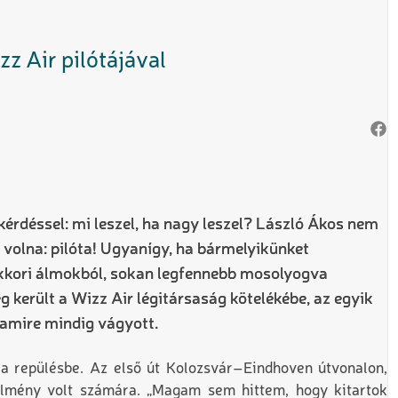
z Air pilótájával
kérdéssel: mi leszel, ha nagy leszel? László Ákos nem
 volna: pilóta! Ugyanígy, ha bármelyikünket
kkori álmokból, sokan legfennebb mosolyogva
 került a Wizz Air légitársaság kötelékébe, az egyik
, amire mindig vágyott.
 a repülésbe. Az első út Kolozsvár–Eindhoven útvonalon,
élmény volt számára. „Magam sem hittem, hogy kitartok