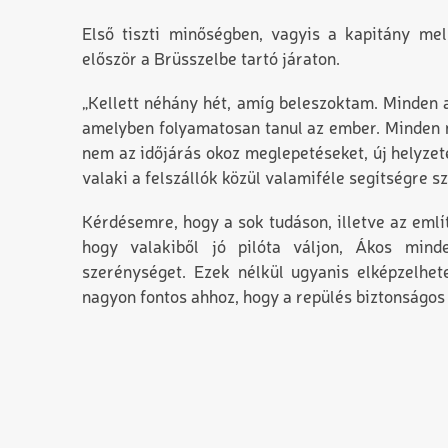
Első tiszti minőségben, vagyis a kapitány mel
először a Brüsszelbe tartó járaton.
„Kellett néhány hét, amíg beleszoktam. Minden 
amelyben folyamatosan tanul az ember. Minden n
nem az időjárás okoz meglepetéseket, új helyzet
valaki a felszállók közül valamiféle segítségre 
Kérdésemre, hogy a sok tudáson, illetve az emlí
hogy valakiből jó pilóta váljon, Ákos mind
szerénységet. Ezek nélkül ugyanis elképzelhe
nagyon fontos ahhoz, hogy a repülés biztonságos