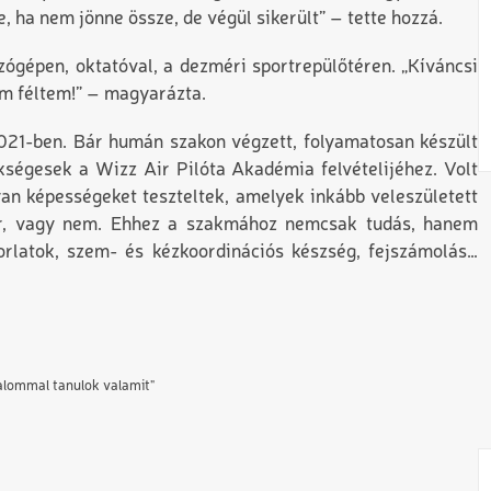
e, ha nem jönne össze, de végül sikerült” – tette hozzá.
ázógépen, oktatóval, a dezméri sportrepülőtéren. „Kíváncsi
em féltem!” – magyarázta.
021-ben. Bár humán szakon végzett, folyamatosan készült
ükségesek a Wizz Air Pilóta Akadémia felvételijéhez. Volt
lyan képességeket teszteltek, amelyek inkább veleszületett
er, vagy nem. Ehhez a szakmához nemcsak tudás, hanem
akorlatok, szem- és kézkoordinációs készség, fejszámolás…
alommal tanulok valamit"