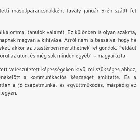
letti másodparancsnokként tavaly január 5-én szállt fel
alkalommal tanulok valamit. Ez különben is olyan szakma,
apnak megvan a kihívása. Arról nem is beszélve, hogy ha
eket, akkor az utastérben merülhetnek fel gondok. Például
szorul az úton, és még sok minden egyéb” – magyarázta.
tett veleszületett képességeken kívül mi szükséges ahhoz,
enekelőtt a kommunikációs készséget említette. És a
tetlen a jó csapatmunka, az együttműködés, márpedig ez
 legyen.