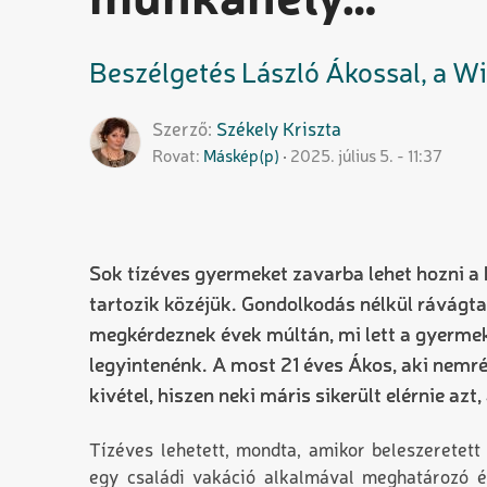
munkahely…”
Beszélgetés László Ákossal, a Wiz
Szerző
Székely
Kriszta
Rovat
Máskép(p)
2025. július 5. - 11:37
Sok tízéves gyermeket zavarba lehet hozni a 
tartozik közéjük. Gondolkodás nélkül rávágta
megkérdeznek évek múltán, mi lett a gyerme
legyintenénk. A most 21 éves Ákos, aki nemrég
kivétel, hiszen neki máris sikerült elérnie azt
Tízéves lehetett, mondta, amikor beleszeretett
egy családi vakáció alkalmával meghatározó 