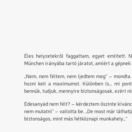
Éles helyzetekről faggattam, egyet említett. 
München irányába tartó járatot, amiért a gépnek 
„Nem, nem féltem, nem ijedtem meg” – mondta. „
hozni kell a maximumot. Különben is… mi pont
bennük, tudjuk, mennyire biztonságosak, ezért n
Édesanyád nem félt? – kérdeztem őszinte kíváncs
nem mutatni” – vallotta be. „De most már láthatj
biztonságos, mint más hétköznapi munkahely…”