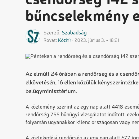
csendőrség 142 s
bűncselekmény e
Szerző
Szabadság
Rovat
Közhír
2023. június 3. - 18:21
Az elmúlt 24 órában a rendőrség és a csendő
elkövetésén, 16 ellen közülük kényszerintézk
belügyminisztérium.
A közlemény szerint az egy nap alatt 4418 esem
rendőrség 755 bűnügyi vizsgálatot indított, ezek
folyamán ugyanakkor kilenc országosan vagy nemz
A közlekedési rendőrség az egy nap alatt 677 jog