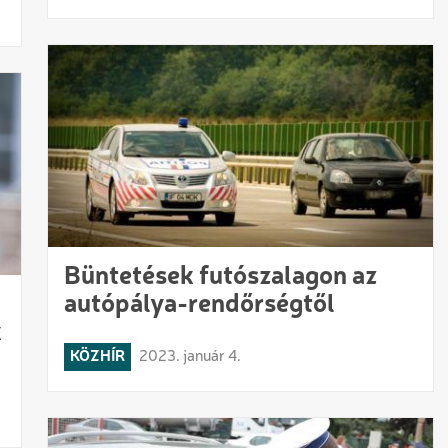
Büntetések futószalagon az
autópálya-rendőrségtől
k
KÖZHÍR
2023. január 4.