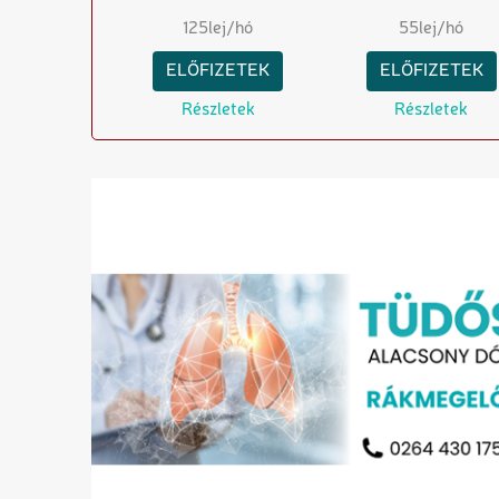
125
lej/hó
55
lej/hó
ELŐFIZETEK
ELŐFIZETEK
Részletek
Részletek