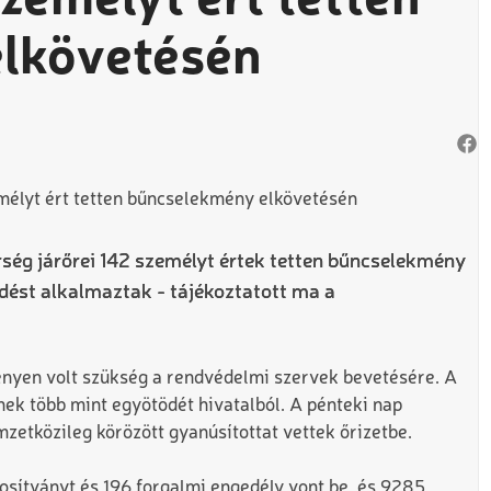
zemélyt ért tetten
lkövetésén
rség járőrei 142 személyt értek tetten bűncselekmény
edést alkalmaztak - tájékoztatott ma a
ényen volt szükség a rendvédelmi szervek bevetésére. A
nek több mint egyötödét hivatalból. A pénteki nap
etközileg körözött gyanúsítottat vettek őrizetbe.
osítványt és 196 forgalmi engedély vont be, és 9285