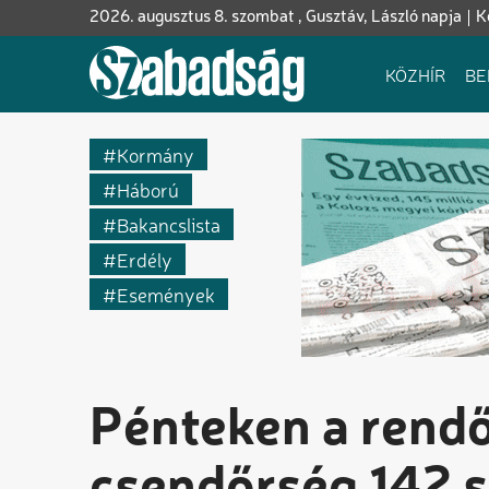
Ugrás
2026. augusztus 8. szombat , Gusztáv, László napja
K
a
tartalomra
Fő
KÖZHÍR
BE
navigáció
Kormány
Háború
Bakancslista
Erdély
Események
Pénteken a rendő