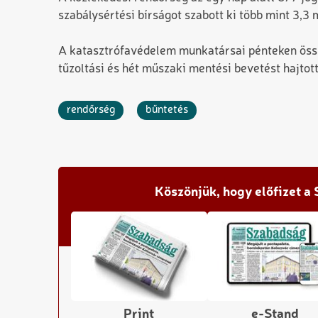
szabálysértési bírságot szabott ki több mint 3,3 m
A katasztrófavédelem munkatársai pénteken össz
tűzoltási és hét műszaki mentési bevetést hajtot
rendőrség
bűntetés
Köszönjük, hogy előfizet a
Print
e-Stand