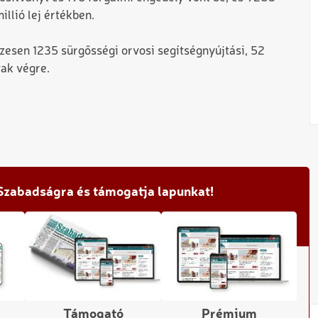
illió lej értékben.
esen 1235 sürgősségi orvosi segítségnyújtási, 52
tak végre.
 Szabadságra és támogatja lapunkat!
Támogató
Prémium