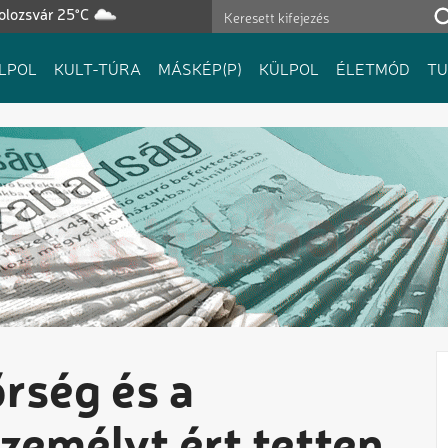
olozsvár 25°C
LPOL
KULT-TÚRA
MÁSKÉP(P)
KÜLPOL
ÉLETMÓD
T
rség és a