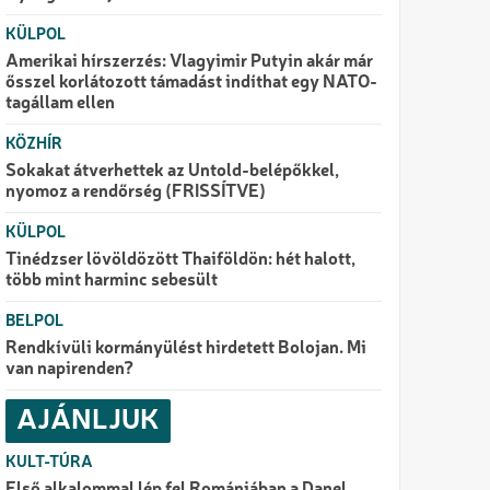
KÜLPOL
Amerikai hírszerzés: Vlagyimir Putyin akár már
ősszel korlátozott támadást indíthat egy NATO-
tagállam ellen
KÖZHÍR
Sokakat átverhettek az Untold-belépőkkel,
nyomoz a rendőrség (FRISSÍTVE)
KÜLPOL
Tinédzser lövöldözött Thaiföldön: hét halott,
több mint harminc sebesült
BELPOL
Rendkívüli kormányülést hirdetett Bolojan. Mi
van napirenden?
AJÁNLJUK
KULT-TÚRA