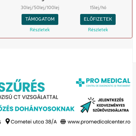
30
lej
/50
lej
/100
lej
15
lej/hó
TÁMOGATOM
ELŐFIZETEK
Részletek
Részletek