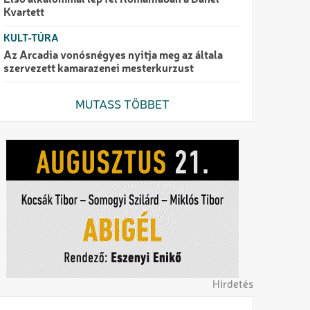
Első alkalommal lép fel Romániában a Danel
Kvartett
KULT-TÚRA
Az Arcadia vonósnégyes nyitja meg az általa
szervezett kamarazenei mesterkurzust
MUTASS TÖBBET
Hirdetés