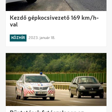
Kezdő gépkocsivezető 169 km/h-
val
KÖZHÍR
2023. január 18.