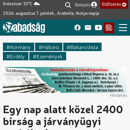
Ugrás
Belépés
Kolozsvár 32°C
Előfizetés
Felhasználói fiók me
a
2026. augusztus 7. péntek , Arabella, Ibolya napja
tartalomra
Kormány
Háború
Bakancslista
Erdély
Események
Hirdetés
Egy nap alatt közel 2400
bírság a járványügyi