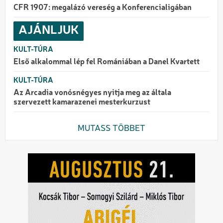
CFR 1907: megalázó vereség a Konferencialigában
AJÁNLJUK
KULT-TÚRA
Első alkalommal lép fel Romániában a Danel Kvartett
KULT-TÚRA
Az Arcadia vonósnégyes nyitja meg az általa
szervezett kamarazenei mesterkurzust
MUTASS TÖBBET