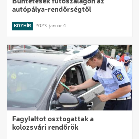
Büntetések futószalagon az
autópálya-rendőrségtől
KÖZHÍR
2023. január 4.
Fagylaltot osztogattak a
kolozsvári rendőrök