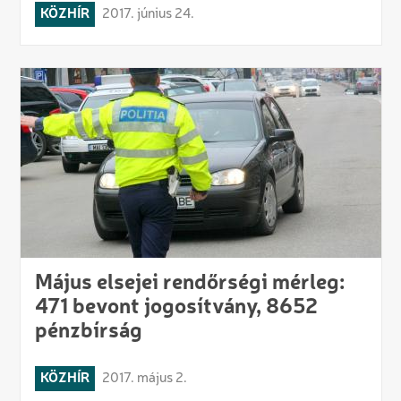
KÖZHÍR
2017. június 24.
Május elsejei rendőrségi mérleg:
471 bevont jogosítvány, 8652
pénzbírság
KÖZHÍR
2017. május 2.