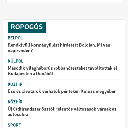
ROPOGÓS
BELPOL
Rendkívüli kormányülést hirdetett Bolojan. Mi van
napirenden?
KÜLPOL
Második világháborús robbanótesteket távolítottak el
Budapesten a Dunából
KÖZHÍR
Eső és zivatarok várhatók pénteken Kolozs megyében
KÖZHÍR
Új útdíjrendszer ősztől: jelentős változások várnak az
autósokra
SPORT