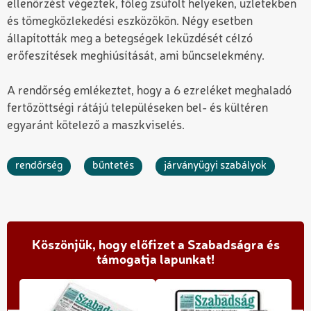
ellenőrzést végeztek, főleg zsúfolt helyeken, üzletekben
és tömegközlekedési eszközökön. Négy esetben
állapították meg a betegségek leküzdését célzó
erőfeszítések meghiúsítását, ami bűncselekmény.
A rendőrség emlékeztet, hogy a 6 ezreléket meghaladó
fertőzöttségi rátájú településeken bel- és kültéren
egyaránt kötelező a maszkviselés.
rendőrség
bűntetés
járványügyi szabályok
Köszönjük, hogy előfizet a Szabadságra és
támogatja lapunkat!