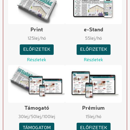
Print
e-Stand
125
lej/hó
55
lej/hó
ELŐFIZETEK
ELŐFIZETEK
Részletek
Részletek
Támogató
Prémium
30
lej
/50
lej
/100
lej
15
lej/hó
TÁMOGATOM
ELŐFIZETEK