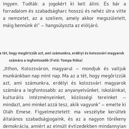
ingyen. Tudták: a jogokért ki kell állni. És bár a
forradalom és szabadságharc hosszú és nehéz útra vitte
a nemzetet, az a szellem, amely akkor megszületett,
máig bennünk él” – hangsúlyozta az elöljáró.
 a tét, hogy megőrizzük azt, ami számunkra, erdélyi és kolozsvári magyarok
számára a legfontosabb (Fotó: Tompa Réka)
„Itthon, Kolozsváron, magyarul – mondjuk és valljuk
munkánkban nap mint nap.
Ma az a tét, hogy megőrizzük
azt, ami számunkra, erdélyi és kolozsvári magyarok
számára a legfontosabb: az anyanyelvünket, iskoláinkat,
kulturális intézményeinket, közösségi tereinket –
mindazt, ami minket azzá tesz, akik vagyunk” – emelte ki
Oláh Emese. Figyelmeztetett: ma veszélybe kerültek
általános szabadságjogaink, és az a nagyon törékeny
demokrácia, amiért az elmúlt évtizedekben mindannyian