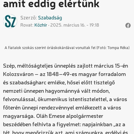
amit eddig elértünk
Szerző
Szabadság
Rovat
Közhír
2025. március 16. - 19:18
A fiatalok szokás szerint óriáskokárdával vonultak fel (Fotó: Tompa Réka)
Szép, méltóságteljes ünneplés zajlott március 15-én
Kolozsváron – az 1848–49-es magyar forradalom
és szabadságharc emléke, hősei előtt tisztelgő
nemzeti ünnepen hagyománnyá vált módon,
felvonulással, ökumenikus istentisztelettel, a város
főterén ünnepi rendezvénnyel emlékezett a város
magyarsága. Oláh Emese alpolgármester
beszédében felhívta a figyelmet: napjainkban „az a
tét, hogy megőrizzük azt, ami számunkra, erdélyi és