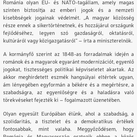
Románia olyan EU- és NATO-tagállam, amely magas
szinten biztosítja az emberi jogok és a nemzeti
kisebbségek jogainak védelmét. „A magyar közösség
része ennek a sikertörténetnek, és hozzájárul országunk
fejlődéséhez, legyen szó gazdaságról, oktatásról,
kultúráról vagy közigazgatásról” – írta a miniszterelnök.
A kormányfő szerint az 1848-as forradalmak idején a
románok és a magyarok egyaránt modernizációt, egyenlő
jogokat, tisztességes politikai képviseletet akartak. Az
akkor meghirdetett eszmék hangsúlyai eltértek ugyan,
ám lényegében egyformán a békére és a megértésre, a
szabadságra, az egyenlőségre és a haladásra való
törekvéseket fejezték ki – fogalmazott üzenetében.
Olyan egyesült Európában élünk, ahol a szabadság, a
szolidaritás, a tisztelet és a demokratikus értékek
fontosabbak, mint valaha. Meggyőződésem, hogy