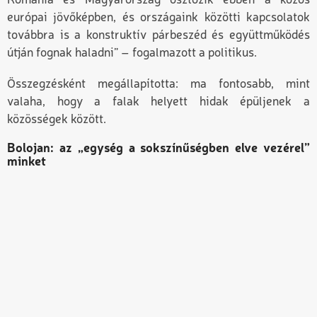
Románia és Magyarország osztozik ebben a közös
európai jövőképben, és országaink közötti kapcsolatok
továbbra is a konstruktív párbeszéd és együttműködés
útján fognak haladni” – fogalmazott a politikus.
Összegzésként megállapította: ma fontosabb, mint
valaha, hogy a falak helyett hidak épüljenek a
közösségek között.
Bolojan: az „egység a sokszínűségben elve vezérel”
minket