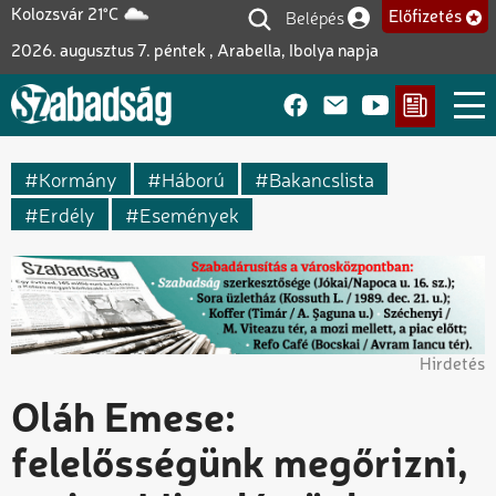
Ugrás
Belépés
Kolozsvár 21°C
Előfizetés
Felhasználói fiók me
a
2026. augusztus 7. péntek , Arabella, Ibolya napja
tartalomra
Kormány
Háború
Bakancslista
Erdély
Események
Hirdetés
Oláh Emese:
felelősségünk megőrizni,