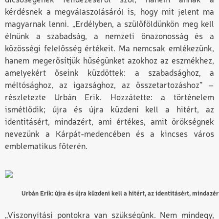
dicsőségének felidézéséről szól, hanem annak a
kérdésnek a megválaszolásáról is, hogy mit jelent ma
magyarnak lenni. „Erdélyben, a szülőföldünkön meg kell
élnünk a szabadság, a nemzeti önazonosság és a
közösségi felelősség értékeit. Ma nemcsak emlékezünk,
hanem megerősítjük hűségünket azokhoz az eszmékhez,
amelyekért őseink küzdöttek: a szabadsághoz, a
méltósághoz, az igazsághoz, az összetartozáshoz” –
részletezte Urbán Erik. Hozzátette: a történelem
ismétlődik; újra és újra küzdeni kell a hitért, az
identitásért, mindazért, ami értékes, amit örökségnek
nevezünk a Kárpát-medencében és a kincses város
emblematikus főterén.
Urbán Erik: újra és újra küzdeni kell a hitért, az identitásért, min
„Viszonyítási pontokra van szükségünk. Nem mindegy,