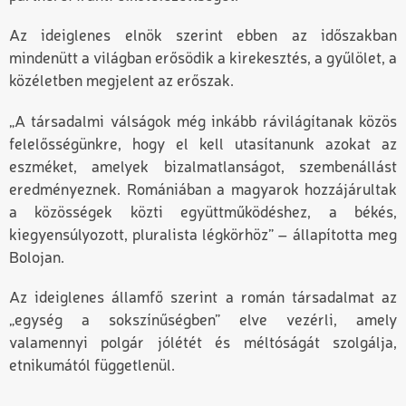
Az ideiglenes elnök szerint ebben az időszakban
mindenütt a világban erősödik a kirekesztés, a gyűlölet, a
közéletben megjelent az erőszak.
„A társadalmi válságok még inkább rávilágítanak közös
felelősségünkre, hogy el kell utasítanunk azokat az
eszméket, amelyek bizalmatlanságot, szembenállást
eredményeznek. Romániában a magyarok hozzájárultak
a közösségek közti együttműködéshez, a békés,
kiegyensúlyozott, pluralista légkörhöz” – állapította meg
Bolojan.
Az ideiglenes államfő szerint a román társadalmat az
„egység a sokszínűségben” elve vezérli, amely
valamennyi polgár jólétét és méltóságát szolgálja,
etnikumától függetlenül.