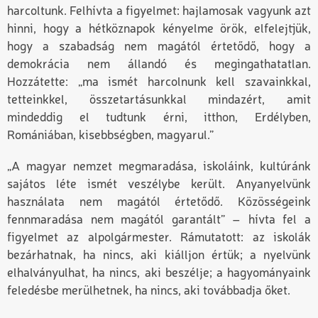
harcoltunk. Felhívta a figyelmet: hajlamosak vagyunk azt
hinni, hogy a hétközna­pok kényelme örök, elfelejtjük,
hogy a szabadság nem magától értetődő, hogy a
demokrácia nem állandó és megingathatatlan.
Hozzátette: „ma ismét harcolnunk kell szavainkkal,
tetteinkkel, összetartásunkkal mindazért, amit
mindeddig el tudtunk érni, itthon, Erdélyben,
Romániában, kisebbségben, magyarul.”
„A magyar nemzet megmaradása, iskoláink, kultúránk
sajátos léte ismét veszélybe került. Anyanyelvünk
használata nem magától értetődő. Közösségeink
fennmaradása nem magától garantált” – hívta fel a
figyelmet az alpolgármester. Rámutatott: az iskolák
bezárhatnak, ha nincs, aki kiálljon értük; a nyelvünk
elhalványulhat, ha nincs, aki beszélje; a hagyományaink
feledésbe merülhetnek, ha nincs, aki továbbadja őket.