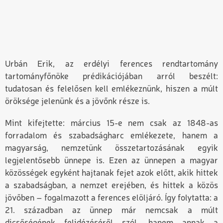
Urbán Erik, az erdélyi ferences rendtartomány
tartományfőnöke prédikációjában arról beszélt:
tudatosan és felelősen kell emlékeznünk, hiszen a múlt
öröksége jelenünk és a jövőnk része is.
Mint kifejtette: március 15-e nem csak az 1848-as
forradalom és szabadságharc emlékezete, hanem a
magyarság, nemzetünk összetartozásának egyik
legjelentősebb ünnepe is. Ezen az ünnepen a magyar
közösségek egyként hajtanak fejet azok előtt, akik hittek
a szabadságban, a nemzet erejében, és hittek a közös
jövőben – fogalmazott a ferences elöljáró. Így folytatta: a
21. században az ünnep már nemcsak a múlt