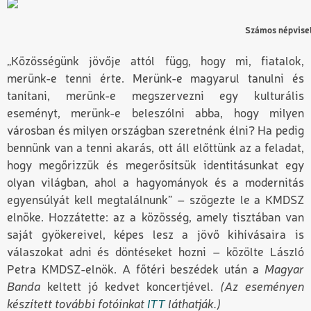
Számos népvisele
„Közösségünk jövője attól függ, hogy mi, fiatalok,
merünk-e tenni érte. Merünk-e magyarul tanulni és
tanítani, merünk-e megszervezni egy kulturális
eseményt, merünk-e beleszólni abba, hogy milyen
városban és milyen országban szeretnénk élni? Ha pedig
bennünk van a tenni akarás, ott áll előttünk az a feladat,
hogy megőrizzük és megerősítsük identitásunkat egy
olyan világban, ahol a hagyományok és a modernitás
egyensúlyát kell megtalálnunk” – szögezte le a KMDSZ
elnöke. Hozzátette: az a közösség, amely tisztában van
saját gyökereivel, képes lesz a jövő kihívásaira is
válaszokat adni és döntéseket hozni – közölte László
Petra KMDSZ-elnök. A főtéri beszédek után a
Magyar
Banda
keltett jó kedvet koncertjével.
(Az eseményen
készített további fotóinkat
ITT
láthatják.)