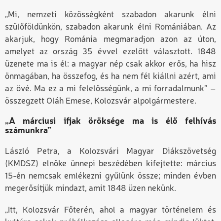
„Mi, nemzeti közösségként szabadon akarunk élni
szülőföldünkön, szabadon akarunk élni Romániában. Az
akarjuk, hogy Románia megmaradjon azon az úton,
amelyet az ország 35 évvel ezelőtt választott. 1848
üzenete ma is él: a magyar nép csak akkor erős, ha hisz
önmagában, ha összefog, és ha nem fél kiállni azért, ami
az övé. Ma ez a mi felelősségünk, a mi forradalmunk” –
összegzett Oláh Emese, Kolozsvár alpolgármestere.
„A márciusi ifjak öröksége ma is élő felhívás
számunkra”
László Petra, a Kolozsvári Magyar Diákszövetség
(KMDSZ) elnöke ünnepi beszédében kifejtette: március
15-én nemcsak emlékezni gyűlünk össze; minden évben
megerősítjük mindazt, amit 1848 üzen nekünk.
„Itt, Kolozsvár Főterén, ahol a magyar történelem és