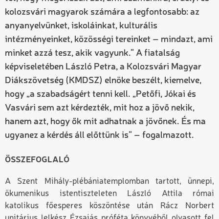
kolozsvári magyarok számára a legfontosabb: az
anyanyelvünket, iskoláinkat, kulturális
intézményeinket, közösségi tereinket – mindazt, ami
minket azzá tesz, akik vagyunk.” A fiatalság
képviseletében László Petra, a Kolozsvári Magyar
Diákszövetség (KMDSZ) elnöke beszélt, kiemelve,
hogy „a szabadságért tenni kell. „Petőfi, Jókai és
Vasvári sem azt kérdezték, mit hoz a jövő nekik,
hanem azt, hogy ők mit adhatnak a jövőnek. És ma
ugyanez a kérdés áll előttünk is” – fogalmazott.
ÖSSZEFOGLALÓ
A Szent Mihály-plébániatemplomban tartott, ünnepi,
ökumenikus istentiszteleten László Attila római
katolikus főesperes köszöntése után Rácz Norbert
unitárius lelkész Ézsaiás próféta könyvéből olvasott fel