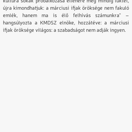
kultúra sokak próbálkozása ellenére még mindig lüktet,
újra kimondhatjuk: a márciusi ifjak öröksége nem fakuló
emlék, hanem ma is élő felhívás számunkra” –
hangsúlyozta a KMDSZ elnöke, hozzátéve: a márciusi
ifjak öröksége világos: a szabadságot nem adják ingyen.