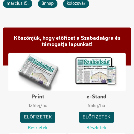
március 15.
ünnep
kolozsvár
Köszönjük, hogy előfizet a Szabadságra és
támogatja lapunkat!
Print
e-Stand
125
lej/hó
55
lej/hó
ELŐFIZETEK
ELŐFIZETEK
Részletek
Részletek