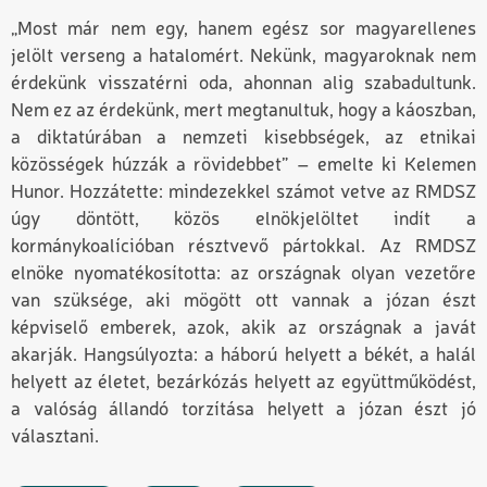
„Most már nem egy, hanem egész sor magyarellenes
jelölt verseng a hatalomért. Nekünk, magyaroknak nem
érdekünk visszatérni oda, ahonnan alig szabadultunk.
Nem ez az érdekünk, mert megtanultuk, hogy a káoszban,
a diktatúrában a nemzeti kisebbségek, az etnikai
közösségek húzzák a rövidebbet” – emelte ki Kelemen
Hunor. Hozzátette: mindezekkel számot vetve az RMDSZ
úgy döntött, közös elnökjelöltet indít a
kormánykoalícióban résztvevő pártokkal. Az RMDSZ
elnöke nyomatékosította: az országnak olyan vezetőre
van szüksége, aki mögött ott vannak a józan észt
képviselő emberek, azok, akik az országnak a javát
akarják. Hangsúlyozta: a háború helyett a békét, a halál
helyett az életet, bezárkózás helyett az együttműködést,
a valóság állandó torzítása helyett a józan észt jó
választani.