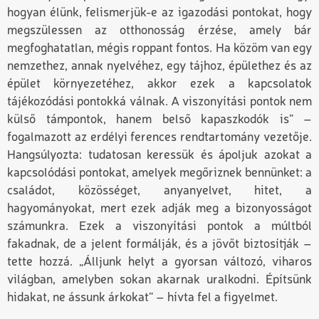
hogyan élünk, felismerjük-e az igazodási pontokat, hogy
megszülessen az otthonosság érzése, amely bár
megfoghatatlan, mégis roppant fontos. Ha közöm van egy
nemzethez, annak nyelvéhez, egy tájhoz, épülethez és az
épület környezetéhez, akkor ezek a kapcsolatok
tájékozódási pontokká válnak. A viszonyítási pontok nem
külső támpontok, hanem belső kapaszkodók is” –
fogalmazott az erdélyi ferences rendtartomány vezetője.
Hangsúlyozta: tudatosan keressük és ápoljuk azokat a
kapcsolódási pontokat, amelyek megőriznek bennünket: a
családot, közösséget, anyanyelvet, hitet, a
hagyományokat, mert ezek adják meg a bizonyosságot
számunkra. Ezek a viszonyítási pontok a múltból
fakadnak, de a jelent formálják, és a jövőt biztosítják –
tette hozzá. „Álljunk helyt a gyorsan változó, viharos
világban, amelyben sokan akarnak uralkodni. Építsünk
hidakat, ne ássunk árkokat” – hívta fel a figyelmet.