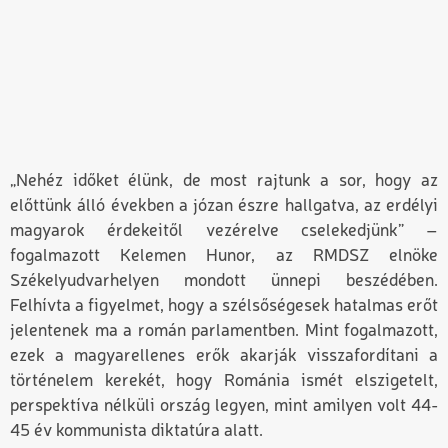
„Nehéz időket élünk, de most rajtunk a sor, hogy az
előttünk álló években a józan észre hallgatva, az erdélyi
magyarok érdekeitől vezérelve cselekedjünk” –
fogalmazott Kelemen Hunor, az RMDSZ elnöke
Székelyudvarhelyen mondott ünnepi beszédében.
Felhívta a figyelmet, hogy a szélsőségesek hatalmas erőt
jelentenek ma a román parlamentben. Mint fogalmazott,
ezek a magyarellenes erők akarják visszafordítani a
történelem kerekét, hogy Románia ismét elszigetelt,
perspektíva nélküli ország legyen, mint amilyen volt 44-
45 év kommunista diktatúra alatt.