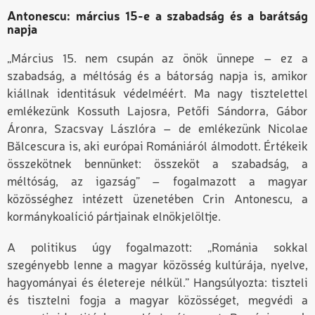
Antonescu: március 15-e a szabadság és a barátság
napja
„Március 15. nem csupán az önök ünnepe – ez a
szabadság, a méltóság és a bátorság napja is, amikor
kiállnak identitásuk védelméért. Ma nagy tisztelettel
emlékezünk Kossuth Lajosra, Petőfi Sándorra, Gábor
Áronra, Szacsvay Lászlóra – de emlékezünk Nicolae
Bălcescura is, aki európai Romániáról álmodott. Értékeik
összekötnek bennünket: összeköt a szabadság, a
méltóság, az igazság” – fogalmazott a magyar
közösséghez intézett üzenetében Crin Antonescu, a
kormánykoalíció pártjainak elnökjelöltje.
A politikus úgy fogalmazott: „Románia sokkal
szegényebb lenne a magyar közösség kultúrája, nyelve,
hagyományai és életereje nélkül.” Hangsúlyozta: tiszteli
és tisztelni fogja a magyar közösséget, megvédi a