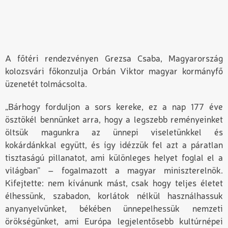
A főtéri rendezvényen Grezsa Csaba, Magyarország
kolozsvári főkonzulja Orbán Viktor magyar kormányfő
üzenetét tolmácsolta.
„Bárhogy forduljon a sors kereke, ez a nap 177 éve
ösztökél bennünket arra, hogy a legszebb reményeinket
öltsük magunkra az ünnepi viseletünkkel és
kokárdánkkal együtt, és így idézzük fel azt a páratlan
tisztaságú pillanatot, ami különleges helyet foglal el a
világban” – fogalmazott a magyar miniszterelnök.
Kifejtette: nem kívánunk mást, csak hogy teljes életet
élhessünk, szabadon, korlátok nélkül használhassuk
anyanyelvünket, békében ünnepelhessük nemzeti
örökségünket, ami Európa legjelentősebb kultúrnépei