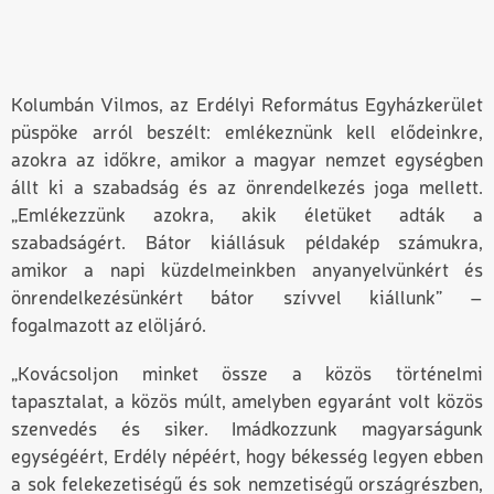
Kolumbán Vilmos, az Erdélyi Református Egyházkerület
püspöke arról beszélt: emlékeznünk kell elődeinkre,
azokra az időkre, amikor a magyar nemzet egységben
állt ki a szabadság és az önrendelkezés joga mellett.
„Emlékezzünk azokra, akik életüket adták a
szabadságért. Bátor kiállásuk példakép számukra,
amikor a napi küzdelmeinkben anyanyelvünkért és
önrendelkezésünkért bátor szívvel kiállunk” –
fogalmazott az elöljáró.
„Kovácsoljon minket össze a közös történelmi
tapasztalat, a közös múlt, amelyben egyaránt volt közös
szenvedés és siker. Imádkozzunk magyarságunk
egységéért, Erdély népéért, hogy békesség legyen ebben
a sok felekezetiségű és sok nemzetiségű országrészben,