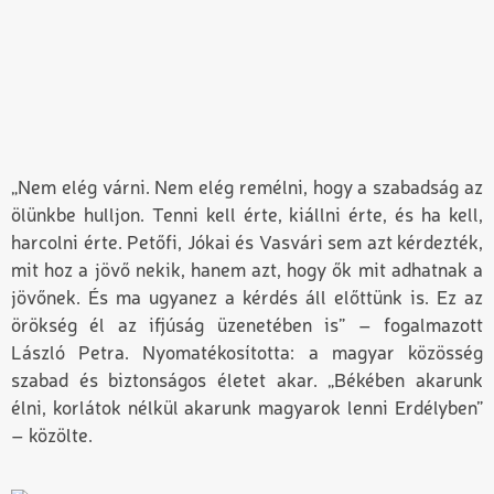
„Nem elég várni. Nem elég remélni, hogy a szabadság az
ölünkbe hulljon. Tenni kell érte, kiállni érte, és ha kell,
harcolni érte. Petőfi, Jókai és Vasvári sem azt kérdezték,
mit hoz a jövő nekik, hanem azt, hogy ők mit adhatnak a
jövőnek. És ma ugyanez a kérdés áll előttünk is. Ez az
örökség él az ifjúság üzenetében is” – fogalmazott
László Petra. Nyomatékosította: a magyar közösség
szabad és biztonságos életet akar. „Békében akarunk
élni, korlátok nélkül akarunk magyarok lenni Erdélyben”
– közölte.