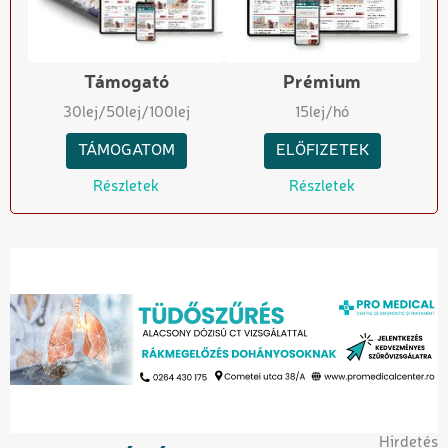
Támogató
Prémium
30
lej
/50
lej
/100
lej
15
lej/hó
TÁMOGATOM
ELŐFIZETEK
Részletek
Részletek
Hirdetés