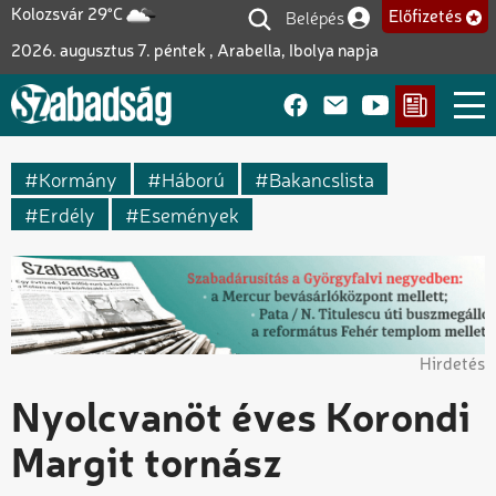
Ugrás
Belépés
Kolozsvár 29°C
Előfizetés
Felhasználói fiók me
a
2026. augusztus 7. péntek , Arabella, Ibolya napja
tartalomra
Kormány
Háború
Bakancslista
Erdély
Események
Hirdetés
Nyolcvanöt éves Korondi
Margit tornász