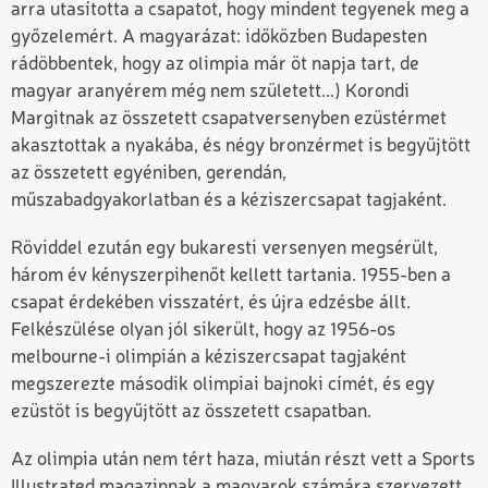
arra utasította a csapatot, hogy mindent tegyenek meg a
győzelemért. A magyarázat: időközben Budapesten
rádöbbentek, hogy az olimpia már öt napja tart, de
magyar aranyérem még nem született...) Korondi
Margitnak az összetett csapatversenyben ezüstérmet
akasztottak a nyakába, és négy bronzérmet is begyűjtött
az összetett egyéniben, gerendán,
műszabadgyakorlatban és a kéziszercsapat tagjaként.
Röviddel ezután egy bukaresti versenyen megsérült,
három év kényszerpihenőt kellett tartania. 1955-ben a
csapat érdekében visszatért, és újra edzésbe állt.
Felkészülése olyan jól sikerült, hogy az 1956-os
melbourne-i olimpián a kéziszercsapat tagjaként
megszerezte második olimpiai bajnoki címét, és egy
ezüstöt is begyűjtött az összetett csapatban.
Az olimpia után nem tért haza, miután részt vett a Sports
Illustrated magazinnak a magyarok számára szervezett