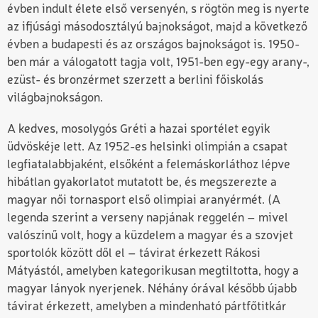
évben indult élete első versenyén, s rögtön meg is nyerte
az ifjúsági másodosztályú bajnokságot, majd a következő
évben a budapesti és az országos bajnokságot is. 1950-
ben már a válogatott tagja volt, 1951-ben egy-egy arany-,
ezüst- és bronzérmet szerzett a berlini főiskolás
világbajnokságon.
A kedves, mosolygós Gréti a hazai sportélet egyik
üdvöskéje lett. Az 1952-es helsinki olimpián a csapat
legfiatalabbjaként, elsőként a felemáskorláthoz lépve
hibátlan gyakorlatot mutatott be, és megszerezte a
magyar női tornasport első olimpiai aranyérmét. (A
legenda szerint a verseny napjának reggelén – mivel
valószínű volt, hogy a küzdelem a magyar és a szovjet
sportolók között dől el – távirat érkezett Rákosi
Mátyástól, amelyben kategorikusan megtiltotta, hogy a
magyar lányok nyerjenek. Néhány órával később újabb
távirat érkezett, amelyben a mindenható pártfőtitkár