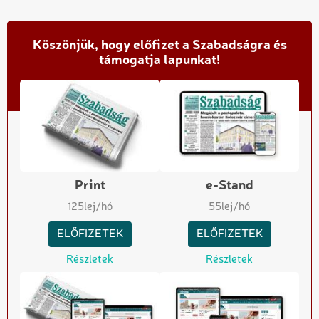
Köszönjük, hogy előfizet a Szabadságra és
támogatja lapunkat!
Print
e-Stand
125
lej/hó
55
lej/hó
ELŐFIZETEK
ELŐFIZETEK
Részletek
Részletek