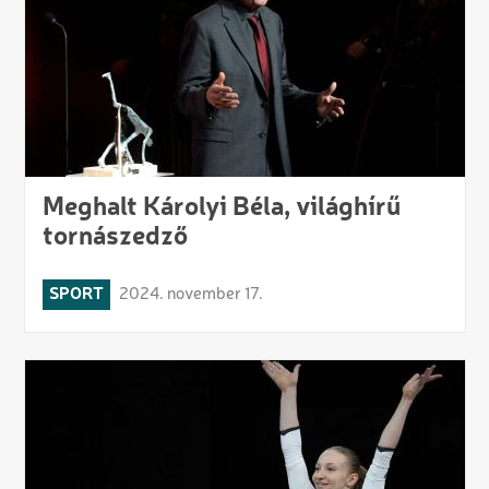
Meghalt Károlyi Béla, világhírű
tornászedző
SPORT
2024. november 17.