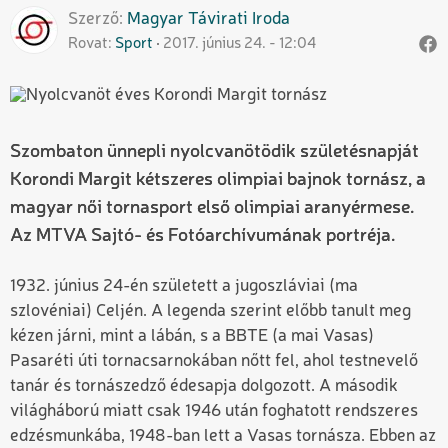
Szerző
Magyar
Távirati Iroda
Rovat
Sport
2017. június 24. - 12:04
Szombaton ünnepli nyolcvanötödik születésnapját
Korondi Margit kétszeres olimpiai bajnok tornász, a
magyar női tornasport első olimpiai aranyérmese.
Az MTVA Sajtó- és Fotóarchívumának portréja.
1932. június 24-én született a jugoszláviai (ma
szlovéniai) Celjén. A legenda szerint előbb tanult meg
kézen járni, mint a lábán, s a BBTE (a mai Vasas)
Pasaréti úti tornacsarnokában nőtt fel, ahol testnevelő
tanár és tornászedző édesapja dolgozott. A második
világháború miatt csak 1946 után foghatott rendszeres
edzésmunkába, 1948-ban lett a Vasas tornásza. Ebben az