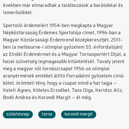
években már elmaradtak a találkozások a barátokkal és
ismerősökkel.
Sportolói érdemeiért 1954-ben megkapta a Magyar
Népköztársaság Érdemes Sportolója címet, 1996-ban a
Magyar Köztársasági Érdemrend középkeresztjét, 2011-
ben (a melbourne-i olimpiai győzelem 55. évfordulóján)
az Elnöki Érdemérmet és a Magyar Tornasportért Díjat, a
hazai szövetség legmagasabb kitüntetését. Tavaly jelent
meg a magyar női tornászcsapat 1956-os olimpiai
aranyérmének emléket állító Forradalmi győzelem című
kötet, örömteli tény, hogy a csapat mind a hat tagja –
Keleti Ágnes, Köteles Erzsébet, Tass Olga, Kertész Alíz,
Bodó Andrea és Korondi Margit – él még.
születésnap
torna
korondi margit