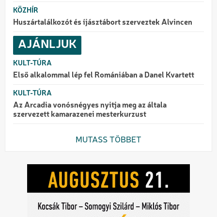
KÖZHÍR
Huszártalálkozót és íjásztábort szerveztek Alvincen
AJÁNLJUK
KULT-TÚRA
Első alkalommal lép fel Romániában a Danel Kvartett
KULT-TÚRA
Az Arcadia vonósnégyes nyitja meg az általa
szervezett kamarazenei mesterkurzust
MUTASS TÖBBET