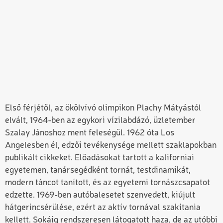
Első férjétől, az ökölvívó olimpikon Plachy Mátyástól
elvált, 1964-ben az egykori vízilabdázó, üzletember
Szalay Jánoshoz ment feleségül. 1962 óta Los
Angelesben él, edzői tevékenysége mellett szaklapokban
publikált cikkeket. Előadásokat tartott a kaliforniai
egyetemen, tanársegédként tornát, testdinamikát,
modern táncot tanított, és az egyetemi tornászcsapatot
edzette. 1969-ben autóbalesetet szenvedett, kiújult
hátgerincsérülése, ezért az aktív tornával szakítania
kellett. Sokáig rendszeresen látogatott haza, de az utóbbi