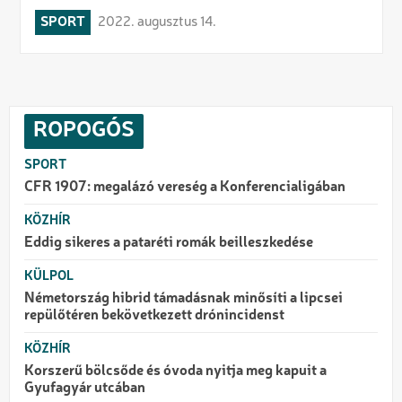
SPORT
2022. augusztus 14.
ROPOGÓS
SPORT
CFR 1907: megalázó vereség a Konferencialigában
KÖZHÍR
Eddig sikeres a pataréti romák beilleszkedése
KÜLPOL
Németország hibrid támadásnak minősíti a lipcsei
repülőtéren bekövetkezett drónincidenst
KÖZHÍR
Korszerű bölcsőde és óvoda nyitja meg kapuit a
Gyufagyár utcában