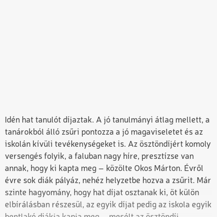
Idén hat tanulót díjaztak. A jó tanulmányi átlag mellett, a
tanárokból álló zsűri pontozza a jó magaviseletet és az
iskolán kívüli tevékenységeket is. Az ösztöndíjért komoly
versengés folyik, a faluban nagy híre, presztízse van
annak, hogy ki kapta meg – közölte Okos Márton. Évről
évre sok diák pályáz, nehéz helyzetbe hozva a zsűrit. Már
szinte hagyomány, hogy hat díjat osztanak ki, öt külön
elbírálásban részesül, az egyik díjat pedig az iskola egyik