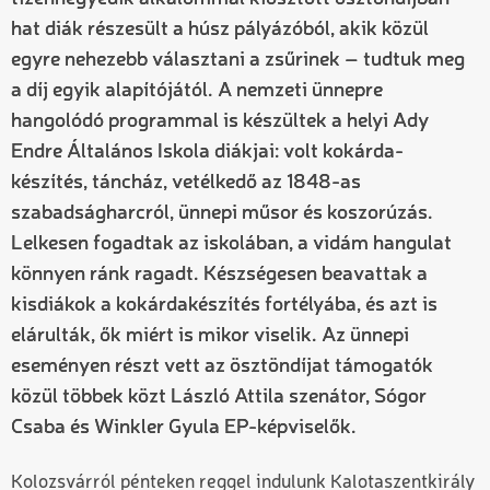
hat diák részesült a húsz pályázóból, akik közül
egyre nehezebb választani a zsűrinek – tudtuk meg
a díj egyik alapítójától. A nemzeti ünnepre
hangolódó programmal is készültek a helyi Ady
Endre Általános Iskola diákjai: volt kokárda-
készítés, táncház, vetélkedő az 1848-as
szabadságharcról, ünnepi műsor és koszorúzás.
Lelkesen fogadtak az iskolában, a vidám hangulat
könnyen ránk ragadt. Készségesen beavattak a
kisdiákok a kokárdakészítés fortélyába, és azt is
elárulták, ők miért is mikor viselik. Az ünnepi
eseményen részt vett az ösztöndíjat támogatók
közül többek közt László Attila szenátor, Sógor
Csaba és Winkler Gyula EP-képviselők.
Kolozsvárról pénteken reggel indulunk Kalotaszentkirály