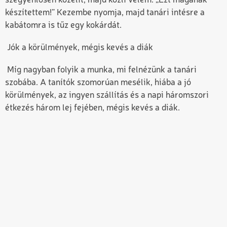
szégyenlősen közelít, majd közli velem: „Ezt magának
készítettem!” Kezembe nyomja, majd tanári intésre a
kabátomra is tűz egy kokárdát.
Jók a körülmények, mégis kevés a diák
Míg nagyban folyik a munka, mi felnézünk a tanári
szobába. A tanítók szomorúan mesélik, hiába a jó
körülmények, az ingyen szállítás és a napi háromszori
étkezés három lej fejében, mégis kevés a diák.