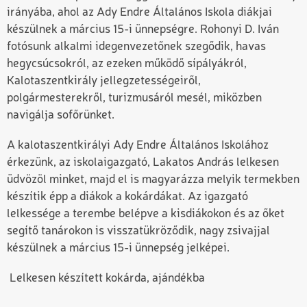
irányába, ahol az Ady Endre Általános Iskola diákjai
készülnek a március 15-i ünnepségre. Rohonyi D. Iván
fotósunk alkalmi idegenvezetőnek szegődik, havas
hegycsúcsokról, az ezeken működő sípályákról,
Kalotaszentkirály jellegzetességeiről,
polgármesterekről, turizmusáról mesél, miközben
navigálja sofőrünket.
A kalotaszentkirályi Ady Endre Általános Iskolához
érkezünk, az iskolaigazgató, Lakatos András lelkesen
üdvözöl minket, majd el is magyarázza melyik termekben
készítik épp a diákok a kokárdákat. Az igazgató
lelkessége a terembe belépve a kisdiákokon és az őket
segítő tanárokon is visszatükröződik, nagy zsivajjal
készülnek a március 15-i ünnepség jelképei.
Lelkesen készített
kokárda, ajándékba