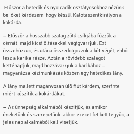
Először a hetedik és nyolcadik osztályosokhoz nézünk
be, őket kérdezem, hogy készül Kalotaszentkirályon a
kokárda.
– Először a hosszabb szalag zöld csíkjába fűzzük a
cérnát, majd kicsi öltésekkel végigvarrjuk. Ezt
összehúzzuk, és utána összedolgozzuk a két végét, ebből
lesz a karika része. Aztán a rövidebb szalagot
kettéhajtjuk, majd hozzávarrjuk a karikához –
magyarázza kézimunkázás közben egy hetedikes lány.
A lány mellett magányosan ülő fiút kérdem, szerinte
miért készítik a kokárdákat:
– Az ünnepség alkalmából készítjük, és amikor
énekelünk és szerepelünk, akkor ezeket fel kell tegyük, a
jeles nap alkalmából kell viseljük.