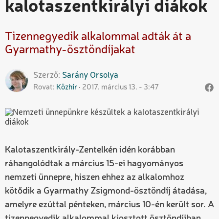
kalotaszentkirályi diákok
Tizennegyedik alkalommal adták át a
Gyarmathy-ösztöndíjakat
Szerző
Sarány
Orsolya
Rovat
Közhír
2017. március 13. - 3:47
Kalotaszentkirály-Zentelkén idén korábban
ráhangolódtak a március 15-ei hagyományos
nemzeti ünnepre, hiszen ehhez az alkalomhoz
kötődik a Gyarmathy Zsigmond-ösztöndíj átadása,
amelyre ezúttal pénteken, március 10-én került sor. A
tizennegyedik alkalommal kiosztott ösztöndíjban