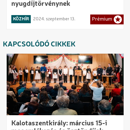
nyugdíjtörvénynek
KÖZHÍR
2024. szeptember 13.
Prémium
KAPCSOLÓDÓ CIKKEK
Kalotaszentkirály: március 15-i