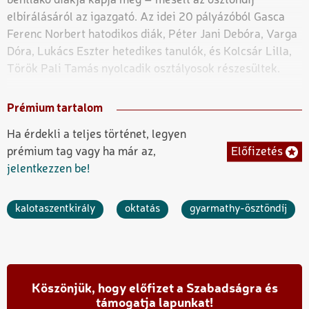
bentlakó diákja kapja meg – mesélt az ösztöndíj
elbírálásáról az igazgató. Az idei 20 pályázóból Gasca
Ferenc Norbert hatodikos diák, Péter Jani Debóra, Varga
Dóra, Lukács Eszter hetedikes tanulók, és Kolcsár Lilla,
Török Pali Tamás nyolcadik osztályosok részesültek.
Prémium tartalom
Ha érdekli a teljes történet, legyen
Előfizetés
prémium tag vagy ha már az,
jelentkezzen be!
kalotaszentkirály
oktatás
gyarmathy-ösztöndíj
Köszönjük, hogy előfizet a Szabadságra és
támogatja lapunkat!