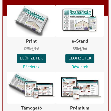
Print
e-Stand
125
lej/hó
55
lej/hó
ELŐFIZETEK
ELŐFIZETEK
Részletek
Részletek
Támogató
Prémium