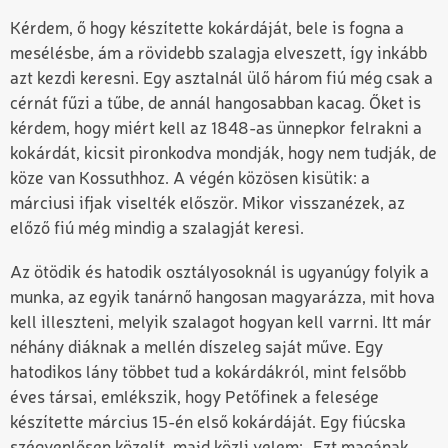
Kérdem, ő hogy készítette kokárdáját, bele is fogna a
mesélésbe, ám a rövidebb szalagja elveszett, így inkább
azt kezdi keresni. Egy asztalnál ülő három fiú még csak a
cérnát fűzi a tűbe, de annál hangosabban kacag. Őket is
kérdem, hogy miért kell az 1848-as ünnepkor felrakni a
kokárdát, kicsit pironkodva mondják, hogy nem tudják, de
köze van Kossuthhoz. A végén közösen kisütik: a
márciusi ifjak viselték először. Mikor visszanézek, az
előző fiú még mindig a szalagját keresi.
Az ötödik és hatodik osztályosoknál is ugyanúgy folyik a
munka, az egyik tanárnő hangosan magyarázza, mit hova
kell illeszteni, melyik szalagot hogyan kell varrni. Itt már
néhány diáknak a mellén díszeleg saját műve. Egy
hatodikos lány többet tud a kokárdákról, mint felsőbb
éves társai, emlékszik, hogy Petőfinek a felesége
készítette március 15-én első kokárdáját. Egy fiúcska