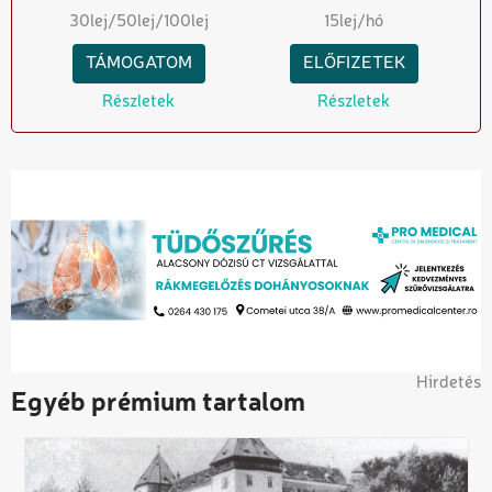
30
lej
/50
lej
/100
lej
15
lej/hó
TÁMOGATOM
ELŐFIZETEK
Részletek
Részletek
Hirdetés
Egyéb prémium tartalom