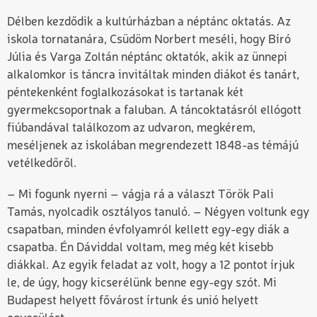
Délben kezdődik a kultúrházban a néptánc oktatás. Az
iskola tornatanára, Csüdöm Norbert meséli, hogy Bíró
Júlia és Varga Zoltán néptánc oktatók, akik az ünnepi
alkalomkor is táncra invitáltak minden diákot és tanárt,
péntekenként foglalkozásokat is tartanak két
gyermekcsoportnak a faluban. A táncoktatásról ellógott
fiúbandával találkozom az udvaron, megkérem,
meséljenek az iskolában megrendezett 1848-as témájú
vetélkedőről.
– Mi fogunk nyerni – vágja rá a választ Török Pali
Tamás, nyolcadik osztályos tanuló. – Négyen voltunk egy
csapatban, minden évfolyamról kellett egy-egy diák a
csapatba. Én Dáviddal voltam, meg még két kisebb
diákkal. Az egyik feladat az volt, hogy a 12 pontot írjuk
le, de úgy, hogy kicserélünk benne egy-egy szót. Mi
Budapest helyett fővárost írtunk és unió helyett