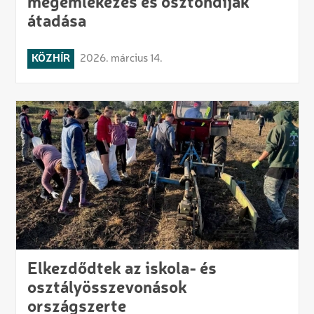
megemlékezés és ösztöndíjak
átadása
KÖZHÍR
2026. március 14.
Elkezdődtek az iskola- és
osztályösszevonások
országszerte