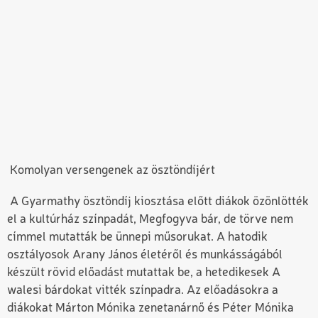
Komolyan versengenek az ösztöndíjért
A Gyarmathy ösztöndíj kiosztása előtt diákok özönlötték
el a kultúrház színpadát, Megfogyva bár, de törve nem
címmel mutatták be ünnepi műsorukat. A hatodik
osztályosok Arany János életéről és munkásságából
készült rövid előadást mutattak be, a hetedikesek
A
walesi bárdok
at vitték színpadra. Az előadásokra a
diákokat Márton Mónika zenetanárnő és Péter Mónika