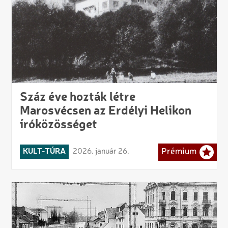
Száz éve hozták létre
Marosvécsen az Erdélyi Helikon
íróközösséget
KULT-TÚRA
2026. január 26.
Prémium