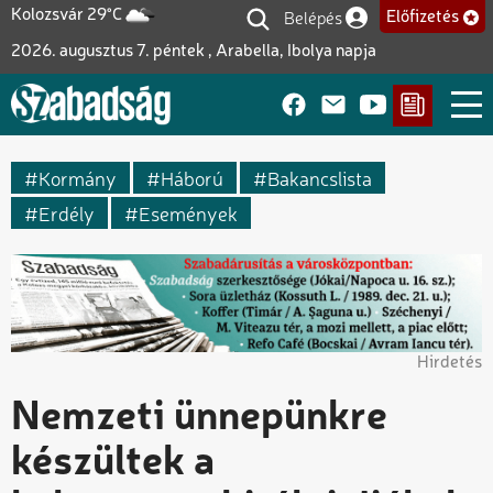
Ugrás
Belépés
Kolozsvár 29°C
Előfizetés
Felhasználói fiók me
a
2026. augusztus 7. péntek , Arabella, Ibolya napja
tartalomra
Kormány
Háború
Bakancslista
Erdély
Események
Hirdetés
Nemzeti ünnepünkre
készültek a