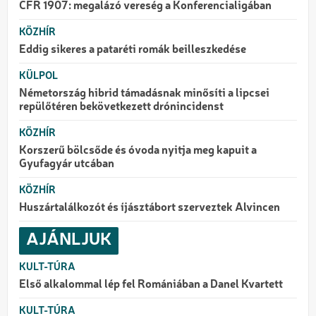
CFR 1907: megalázó vereség a Konferencialigában
KÖZHÍR
Eddig sikeres a pataréti romák beilleszkedése
KÜLPOL
Németország hibrid támadásnak minősíti a lipcsei
repülőtéren bekövetkezett drónincidenst
KÖZHÍR
Korszerű bölcsőde és óvoda nyitja meg kapuit a
Gyufagyár utcában
KÖZHÍR
Huszártalálkozót és íjásztábort szerveztek Alvincen
AJÁNLJUK
KULT-TÚRA
Első alkalommal lép fel Romániában a Danel Kvartett
KULT-TÚRA