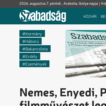
Ugrás
2026. augusztus 7. péntek , Arabella, Ibolya napja
Ko
a
tartalomra
Fő
KÖZHÍR
BE
navigáció
Kormány
Háború
Bakancslista
Erdély
Események
Nemes, Enyedi, P