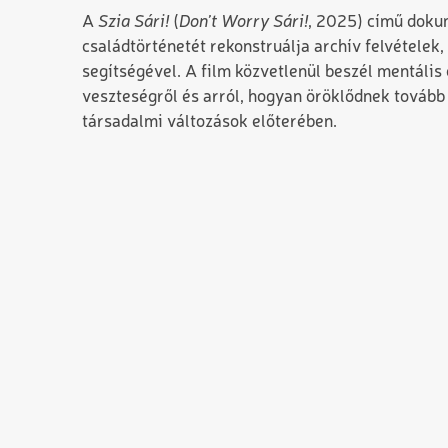
A
Szia Sári!
(
Don’t Worry Sári!
, 2025) című doku
családtörténetét rekonstruálja archív felvételek,
segítségével. A film közvetlenül beszél mentális
veszteségről és arról, hogyan öröklődnek tovább
társadalmi változások előterében.