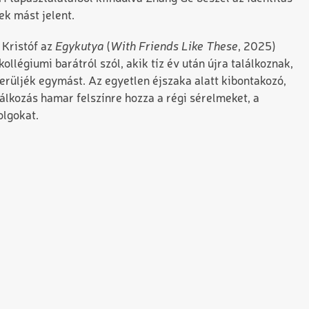
ek mást jelent.
 Kristóf az
Egykutya
(
With Friends Like These
, 2025)
ollégiumi barátról szól, akik tíz év után újra találkoznak,
erüljék egymást. Az egyetlen éjszaka alatt kibontakozó,
lálkozás hamar felszínre hozza a régi sérelmeket, a
olgokat.