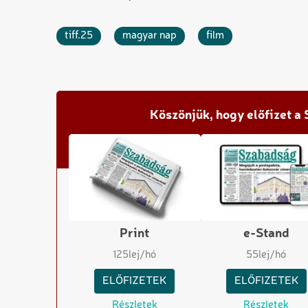
tiff.25
magyar nap
film
Köszönjük, hogy előfizet a
Print
e-Stand
125
lej/hó
55
lej/hó
ELŐFIZETEK
ELŐFIZETEK
Részletek
Részletek