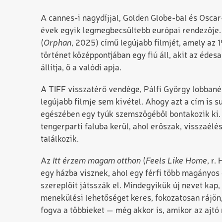
A cannes-i nagydíjjal, Golden Globe-bal és Oscar
évek egyik legmegbecsültebb európai rendezője.
(
Orphan
, 2025) című legújabb filmjét, amely az
történet középpontjában egy fiú áll, akit az édes
állítja, ő a valódi apja.
A TIFF visszatérő vendége, Pálfi György lobbanék
legújabb filmje sem kivétel. Ahogy azt a cím is su
egészében egy tyúk szemszögéből bontakozik ki. 
tengerparti faluba kerül, ahol erőszak, visszaélé
találkozik.
Az
Itt érzem magam otthon
(
Feels Like Home
, r.
egy házba visznek, ahol egy férfi több magányos 
szereplőit játsszák el. Mindegyikük új nevet kap,
menekülési lehetőséget keres, fokozatosan rájön, 
fogva a többieket — még akkor is, amikor az ajtó