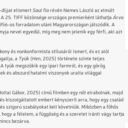
-díjjal elismert
Saul fia
révén Nemes László az elmúlt
 A 25. TIFF közönsége országos premierként láthatja
Árva
 1956-os forradalom utáni Magyarországon játszódik. A
anyja nevel egyedül, míg meg nem jelenik egy férfi, aki azt
ony és nonkonformista stílusáról ismert, és ez alól
gallja, a
Tyúk
(
Hen
, 2025) története szinte teljes
A tyúk megszökik egy ipari farmról, és egy görög
sek és abszurd hatalmi viszonyok uralta világgal
 Holtai Gábor, 2025) című filmben egy nőt elrabolnak, majd
és kiszolgáltatott embert kényszerít arra, hogy egy család
 és szigorú szabályokat kell követniük. Miközben a főhős
hogy a félelem, a függőség és a szeretet iránti vágy tartja
 nincs bezárva.