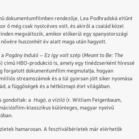
mű dokumentumfilmben rendezője, Lea Podhradská eltűnt
or ő még csak nyolcéves volt, és akiről a család közel
Minden megváltozik, amikor előkerül egy spanyolországi
 nővére huszonhét év alatt maga után hagyott.
a a
Pogány Induló – Ez így volt szép
(
Meant to Be: The
25) című HBO-produkció is, amely egy tinédzserként híressé
ig forgatott dokumentumfilm megmutatja, hogyan
milliós streamszámok és a túl gyorsan jött siker nyomása
ád, a függőségek és a hétköznapi élet világában.
s gondoltak: a
Hugó, a víziló
(r. William Feigenbaum,
mációsfilm-klasszikus különleges, magyar nyelvű
ióban.
zletek hamarosan. A fesztiválbérletek már elérhetők