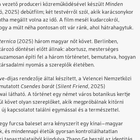
la vezető produceri közreműködésével készült
Minden
tó, 2025) debütfilm; két testvérről szól, akik karácsonykor
tha megállt volna az idő. A film mesél kudarcokról,
ogy a múlt néha pontosan ott vár ránk, ahol hátrahagytuk.
ernica
(2025) három magyar nőt követ. Berlinben,
ározó döntései előtt állnak: abortusz, mesterséges
uzamosan építi fel a három történetet, bemutatva, hogyan
 társadalmi nyomás a szereplők életében.
-díjas rendezője által készített, a Velencei Nemzetközi
emutatott
Csendes barát
(
Silent Friend
, 2025)
i látható. A történet egy német város botanikus kertje
l követ olyan szereplőket, akik megpróbálnak kitörni
 új kapcsolatot találni egymással és a természettel.
 egy furcsa baleset arra kényszerít egy kínai–magyar
k, és mindennapi életük gyorsan kontrollálhatatlan
ri tapasztalataiból kiindulva Zhang Ge beszél az identitás