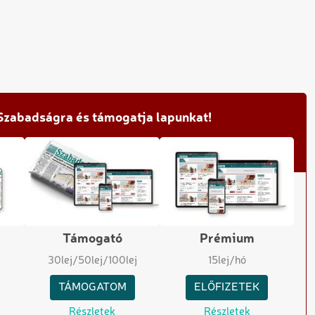
 Szabadságra és támogatja lapunkat!
Támogató
Prémium
30
lej
/50
lej
/100
lej
15
lej/hó
TÁMOGATOM
ELŐFIZETEK
Részletek
Részletek