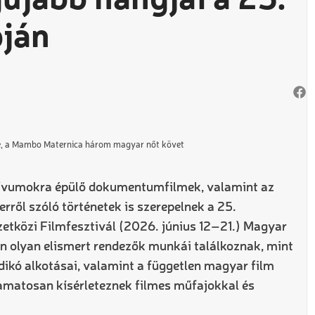
újabb hangjai a 25.
ján
je, a Mambo Maternica három magyar nőt követ
rchívumokra épülő dokumentumfilmek, valamint az
kerről szóló történetek is szerepelnek a 25.
tközi Filmfesztivál (2026. június 12–21.) Magyar
 olyan elismert rendezők munkái találkoznak, mint
dikó alkotásai, valamint a független magyar film
yamatosan kísérleteznek filmes műfajokkal és