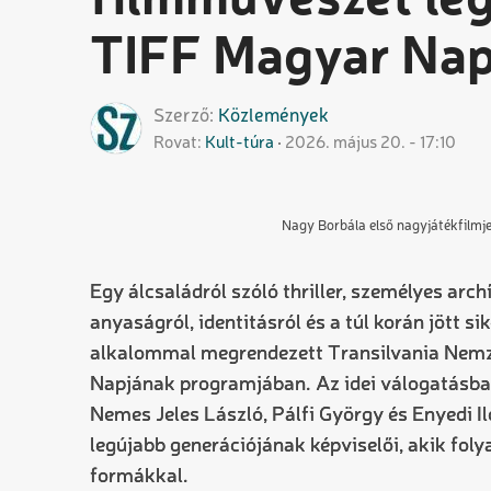
filmművészet leg
TIFF Magyar Nap
Szerző
Közlemények
Rovat
Kult-túra
2026. május 20. - 17:10
Nagy Borbála első nagyjátékfilm
Egy álcsaládról szóló thriller, személyes a
anyaságról, identitásról és a túl korán jött si
alkalommal megrendezett Transilvania Nemze
Napjának programjában. Az idei válogatásban
Nemes Jeles László, Pálfi György és Enyedi Il
legújabb generációjának képviselői, akik fol
formákkal.