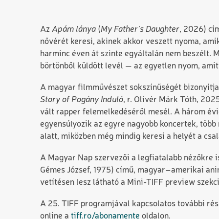
Az
Apám lánya
(
My Father’s Daughter
, 2026) cí
nővérét keresi, akinek akkor veszett nyoma, amik
harminc éven át szinte egyáltalán nem beszélt. 
börtönből küldött levél — az egyetlen nyom, amit
A magyar filmművészet sokszínűségét bizonyítj
Story of Pogány Induló
, r. Olivér Márk Tóth, 20
vált rapper felemelkedéséről mesél. A három év
egyensúlyozik az egyre nagyobb koncertek, több 
alatt, miközben még mindig keresi a helyét a csal
A Magyar Nap szervezői a legfiatalabb nézőkre i
Gémes József, 1975) című, magyar–amerikai ani
vetítésen lesz látható a Mini-TIFF preview szekc
A 25. TIFF programjával kapcsolatos további rés
online a
tiff.ro/abonamente
oldalon.