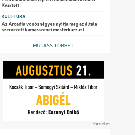
Első alkalommal lép fel Romániában a Danel
Kvartett
KULT-TÚRA
Az Arcadia vonósnégyes nyitja meg az általa
szervezett kamarazenei mesterkurzust
MUTASS TÖBBET
Hirdetés