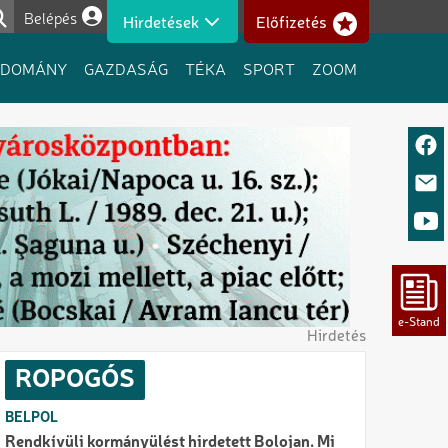
Belépés
Hirdetések
Előfizetés
Felhasználói fiók menüje
UDOMÁNY
GAZDASÁG
TÉKA
SPORT
ZOOM
Hirdetés
ROPOGÓS
BELPOL
Rendkívüli kormányülést hirdetett Bolojan. Mi