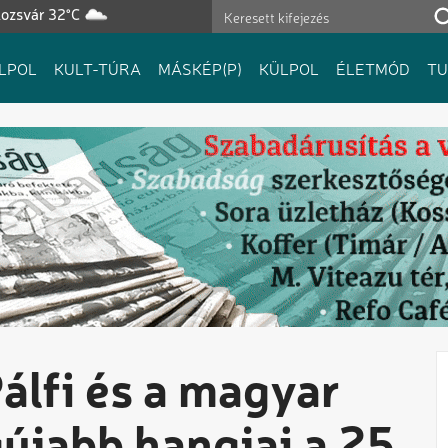
lozsvár 32°C
LPOL
KULT-TÚRA
MÁSKÉP(P)
KÜLPOL
ÉLETMÓD
T
álfi és a magyar