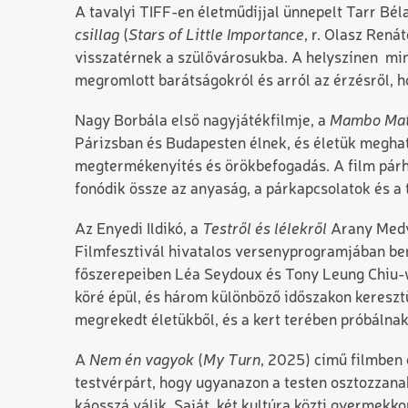
A tavalyi TIFF-en életműdíjjal ünnepelt Tarr Bé
csillag
(
Stars of Little Importance
, r. Olasz Rená
visszatérnek a szülővárosukba. A helyszínen min
megromlott barátságokról és arról az érzésről, h
Nagy Borbála első nagyjátékfilmje, a
Mambo Mat
Párizsban és Budapesten élnek, és életük meghat
megtermékenyítés és örökbefogadás. A film párh
fonódik össze az anyaság, a párkapcsolatok és a
Az Enyedi Ildikó, a
Testről és lélekről
Arany Medve
Filmfesztivál hivatalos versenyprogramjában b
főszerepeiben Léa Seydoux és Tony Leung Chiu-wa
köré épül, és három különböző időszakon keresztü
megrekedt életükből, és a kert terében próbálnak
A
Nem én vagyok
(
My Turn
, 2025) című filmben
testvérpárt, hogy ugyanazon a testen osztozzana
káosszá válik. Saját, két kultúra közti gyermekko