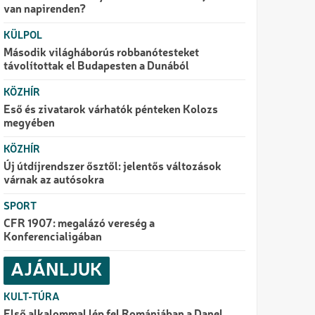
van napirenden?
KÜLPOL
Második világháborús robbanótesteket
távolítottak el Budapesten a Dunából
KÖZHÍR
Eső és zivatarok várhatók pénteken Kolozs
megyében
KÖZHÍR
Új útdíjrendszer ősztől: jelentős változások
várnak az autósokra
SPORT
CFR 1907: megalázó vereség a
Konferencialigában
AJÁNLJUK
KULT-TÚRA