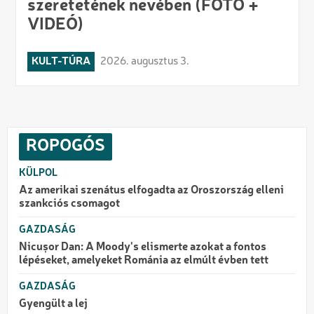
szeretetének nevében (FOTÓ +
VIDEÓ)
KULT-TÚRA
2026. augusztus 3.
ROPOGÓS
KÜLPOL
Az amerikai szenátus elfogadta az Oroszország elleni
szankciós csomagot
GAZDASÁG
Nicușor Dan: A Moody's elismerte azokat a fontos
lépéseket, amelyeket Románia az elmúlt évben tett
GAZDASÁG
Gyengült a lej