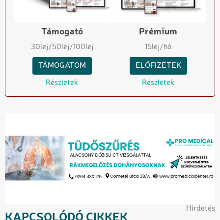
Támogató
Prémium
30
lej
/50
lej
/100
lej
15
lej/hó
TÁMOGATOM
ELŐFIZETEK
Részletek
Részletek
Hirdetés
KAPCSOLÓDÓ CIKKEK