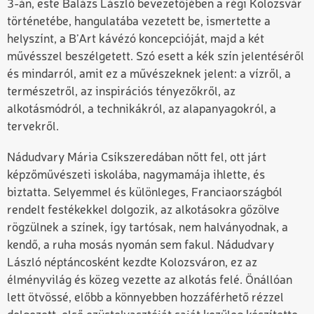
3-án, este Balázs László bevezetőjében a régi Kolozsvár
történetébe, hangulatába vezetett be, ismertette a
helyszínt, a B’Art kávézó koncepcióját, majd a két
művésszel beszélgetett. Szó esett a kék szín jelentéséről
és mindarról, amit ez a művészeknek jelent: a vízről, a
természetről, az inspirációs tényezőkről, az
alkotásmódról, a technikákról, az alapanyagokról, a
tervekről.
Nádudvary Mária Csíkszeredában nőtt fel, ott járt
képzőművészeti iskolába, nagymamája ihlette, és
biztatta. Selyemmel és különleges, Franciaországból
rendelt festékekkel dolgozik, az alkotásokra gőzölve
rögzülnek a színek, így tartósak, nem halványodnak, a
kendő, a ruha mosás nyomán sem fakul. Nádudvary
László néptáncosként kezdte Kolozsváron, ez az
élményvilág és közeg vezette az alkotás felé. Önállóan
lett ötvössé, előbb a könnyebben hozzáférhető rézzel