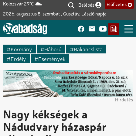
Ugrás
Belépés
Kolozsvár 29°C
Előfizetés
Felhasználói fiók me
a
2026. augusztus 8. szombat , Gusztáv, László napja
tartalomra
Kormány
Háború
Bakancslista
Erdély
Események
Hirdetés
Nagy kékségek a
Nádudvary házaspár