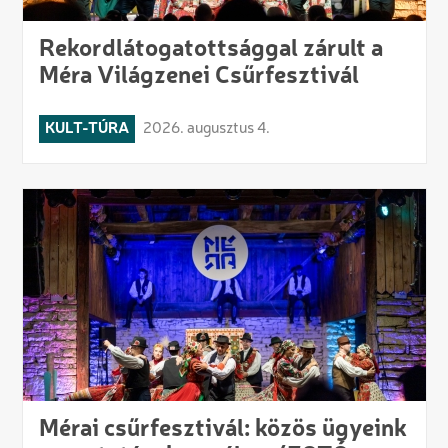
Rekordlátogatottsággal zárult a
Méra Világzenei Csűrfesztivál
KULT-TÚRA
2026. augusztus 4.
Mérai csűrfesztivál: közös ügyeink