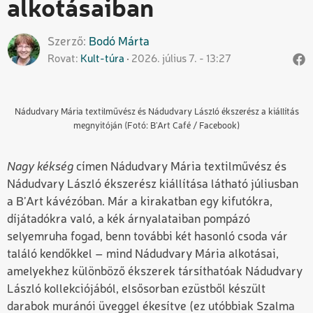
alkotásaiban
Szerző
Bodó
Márta
Rovat
Kult-túra
2026. július 7. - 13:27
Nádudvary Mária textilművész és Nádudvary László ékszerész a kiállítás
megnyitóján (Fotó: B’Art Café / Facebook)
Nagy kékség
címen Nádudvary Mária textilművész és
Nádudvary László ékszerész kiállítása látható júliusban
a B’Art kávézóban. Már a kirakatban egy kifutókra,
díjátadókra való, a kék árnyalataiban pompázó
selyemruha fogad, benn további két hasonló csoda vár
találó kendőkkel – mind Nádudvary Mária alkotásai,
amelyekhez különböző ékszerek társíthatóak Nádudvary
László kollekciójából, elsősorban ezüstből készült
darabok muránói üveggel ékesítve (ez utóbbiak Szalma