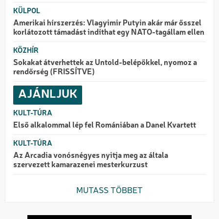
KÜLPOL
Amerikai hírszerzés: Vlagyimir Putyin akár már ősszel
korlátozott támadást indíthat egy NATO-tagállam ellen
KÖZHÍR
Sokakat átverhettek az Untold-belépőkkel, nyomoz a
rendőrség (FRISSÍTVE)
AJÁNLJUK
KULT-TÚRA
Első alkalommal lép fel Romániában a Danel Kvartett
KULT-TÚRA
Az Arcadia vonósnégyes nyitja meg az általa
szervezett kamarazenei mesterkurzust
MUTASS TÖBBET