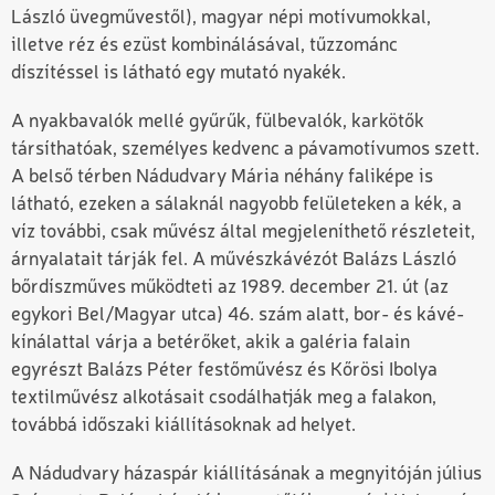
László üvegművestől), magyar népi motívumokkal,
illetve réz és ezüst kombinálásával, tűzzománc
díszítéssel is látható egy mutató nyakék.
A nyakbavalók mellé gyűrűk, fülbevalók, karkötők
társíthatóak, személyes kedvenc a pávamotívumos szett.
A belső térben Nádudvary Mária néhány faliképe is
látható, ezeken a sálaknál nagyobb felületeken a kék, a
víz további, csak művész által megjeleníthető részleteit,
árnyalatait tárják fel. A művészkávézót Balázs László
bőrdíszműves működteti az 1989. december 21. út (az
egykori Bel/Magyar utca) 46. szám alatt, bor- és kávé-
kínálattal várja a betérőket, akik a galéria falain
egyrészt Balázs Péter festőművész és Kőrösi Ibolya
textilművész alkotásait csodálhatják meg a falakon,
továbbá időszaki kiállításoknak ad helyet.
A Nádudvary házaspár kiállításának a megnyitóján július