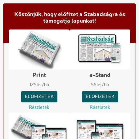
Köszönjük, hogy előfizet a Szabadságra és
támogatja lapunkat!
Print
e-Stand
125
lej/hó
55
lej/hó
ELŐFIZETEK
ELŐFIZETEK
Részletek
Részletek