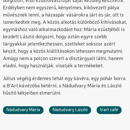
dolgozott, első ezüstolvasztóját saját kezűleg készítette.
Erdélyben nem egyszerű, kényelmes, kikövezett pálya
művésznek lenni, a házaspár vásárokra járt és jár, ott is
ismerkedtek meg. A közös alkotás különböző kihívásokat,
egymáshoz való alkalmazkodást hoz: Mária ezüstjéből is
kezdett László dolgozni, hogy aztán egyre szebb
tárgyakkal jelentkezhessen, szetteket sokszor azért
készít, hogy a közös kiállításokon lehessen megmutatni.
Amúgy nem a polcon szereti a dísztárgyait látni, hanem
eladni, hogy használják, viseljék a termékeket.
Július végéig érdemes tehát egy kávéra, egy pohár borra
a B’Art kávézóba betérni, s Nádudvary Mária és László
hűsítő kékjeiben elmerülni.
Nádudvary Mária
Nádudvary László
b'art café