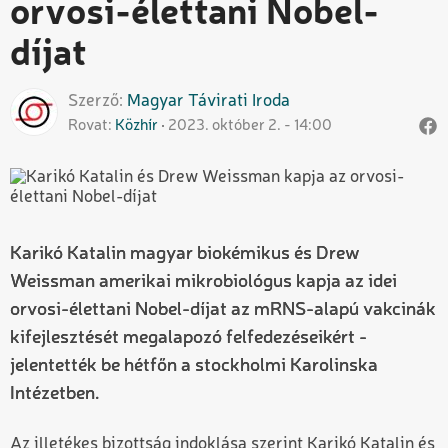
orvosi-élettani Nobel-
díjat
Szerző
Magyar
Távirati Iroda
Rovat
Közhír
2023. október 2. - 14:00
Karikó Katalin magyar biokémikus és Drew
Weissman amerikai mikrobiológus kapja az idei
orvosi-élettani Nobel-díjat az mRNS-alapú vakcinák
kifejlesztését megalapozó felfedezéseikért -
jelentették be hétfőn a stockholmi Karolinska
Intézetben.
Az illetékes bizottság indoklása szerint Karikó Katalin és