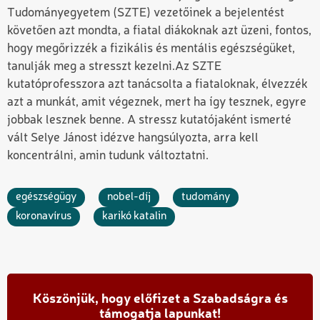
Tudományegyetem (SZTE) vezetőinek a bejelentést
követően azt mondta, a fiatal diákoknak azt üzeni, fontos,
hogy megőrizzék a fizikális és mentális egészségüket,
tanulják meg a stresszt kezelni.
Az SZTE
kutatóprofesszora azt tanácsolta a fiataloknak, élvezzék
azt a munkát, amit végeznek, mert ha így tesznek, egyre
jobbak lesznek benne. A stressz kutatójaként ismerté
vált Selye Jánost idézve hangsúlyozta, arra kell
koncentrálni, amin tudunk változtatni.
egészségügy
nobel-díj
tudomány
koronavírus
karikó katalin
Köszönjük, hogy előfizet a Szabadságra és
támogatja lapunkat!