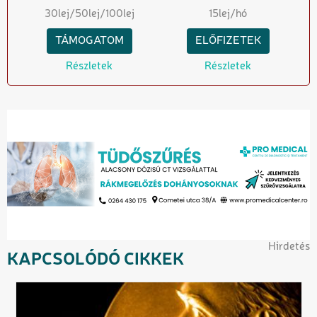
30
lej
/50
lej
/100
lej
15
lej/hó
TÁMOGATOM
ELŐFIZETEK
Részletek
Részletek
Hirdetés
KAPCSOLÓDÓ CIKKEK