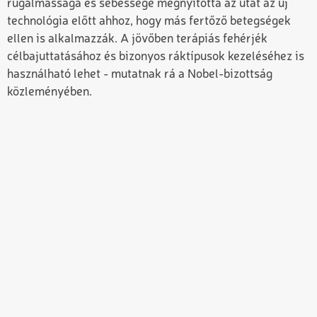
rugalmassága és sebessége megnyitotta az utat az új
technológia előtt ahhoz, hogy más fertőző betegségek
ellen is alkalmazzák. A jövőben terápiás fehérjék
célbajuttatásához és bizonyos ráktípusok kezeléséhez is
használható lehet - mutatnak rá a Nobel-bizottság
közleményében.