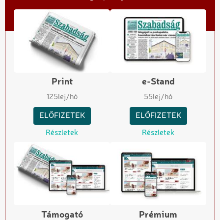
Print
e-Stand
125
lej/hó
55
lej/hó
ELŐFIZETEK
ELŐFIZETEK
Részletek
Részletek
Támogató
Prémium