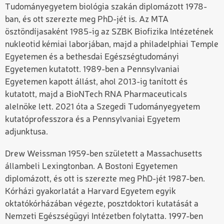
Tudományegyetem biológia szakán diplomázott 1978-
ban, és ott szerezte meg PhD-jét is. Az MTA
ösztöndíjasaként 1985-ig az SZBK Biofizika Intézetének
nukleotid kémiai laborjában, majd a philadelphiai Temple
Egyetemen és a bethesdai Egészségtudományi
Egyetemen kutatott. 1989-ben a Pennsylvaniai
Egyetemen kapott állást, ahol 2013-ig tanított és
kutatott, majd a BioNTech RNA Pharmaceuticals
alelnöke lett. 2021 óta a Szegedi Tudományegyetem
kutatóprofesszora és a Pennsylvaniai Egyetem
adjunktusa.
Drew Weissman 1959-ben született a Massachusetts
állambeli Lexingtonban. A Bostoni Egyetemen
diplomázott, és ott is szerezte meg PhD-jét 1987-ben.
Kórházi gyakorlatát a Harvard Egyetem egyik
oktatókórházában végezte, posztdoktori kutatását a
Nemzeti Egészségügyi Intézetben folytatta. 1997-ben