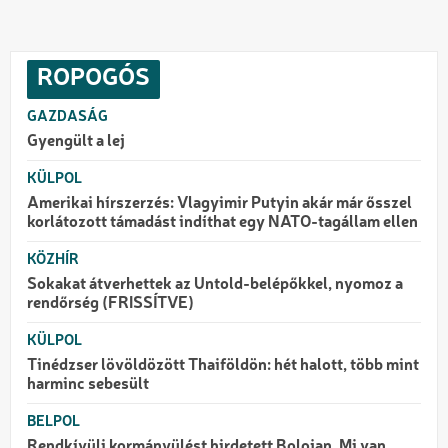
ROPOGÓS
GAZDASÁG
Gyengült a lej
KÜLPOL
Amerikai hírszerzés: Vlagyimir Putyin akár már ősszel
korlátozott támadást indíthat egy NATO-tagállam ellen
KÖZHÍR
Sokakat átverhettek az Untold-belépőkkel, nyomoz a
rendőrség (FRISSÍTVE)
KÜLPOL
Tinédzser lövöldözött Thaiföldön: hét halott, több mint
harminc sebesült
BELPOL
Rendkívüli kormányülést hirdetett Bolojan. Mi van