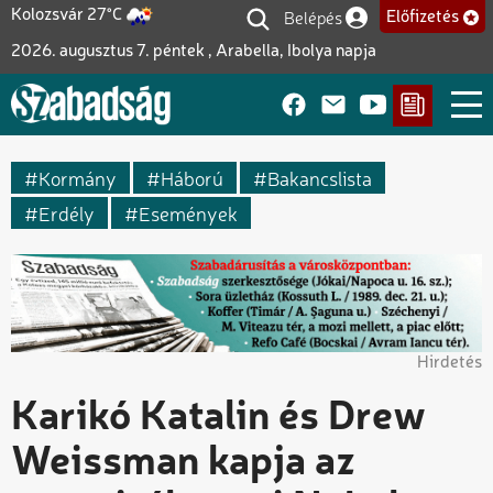
Ugrás
Belépés
Kolozsvár 27°C
Előfizetés
Felhasználói fiók me
a
2026. augusztus 7. péntek , Arabella, Ibolya napja
tartalomra
Kormány
Háború
Bakancslista
Erdély
Események
Hirdetés
Karikó Katalin és Drew
Weissman kapja az