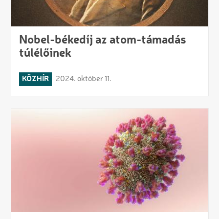
Nobel-békedíj az atom-támadás
túlélőinek
KÖZHÍR
2024. október 11.