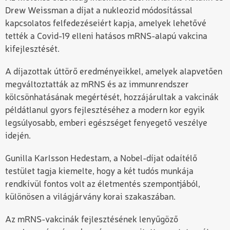
Drew Weissman a díjat a nukleozid módosítással
kapcsolatos felfedezéseiért kapja, amelyek lehetővé
tették a Covid-19 elleni hatásos mRNS-alapú vakcina
kifejlesztését.
A díjazottak úttörő eredményeikkel, amelyek alapvetően
megváltoztatták az mRNS és az immunrendszer
kölcsönhatásának megértését, hozzájárultak a vakcinák
példátlanul gyors fejlesztéséhez a modern kor egyik
legsúlyosabb, emberi egészséget fenyegető veszélye
idején.
Gunilla Karlsson Hedestam, a Nobel-díjat odaítélő
testület tagja kiemelte, hogy a két tudós munkája
rendkívül fontos volt az életmentés szempontjából,
különösen a világjárvány korai szakaszában.
Az mRNS-vakcinák fejlesztésének lenyűgöző