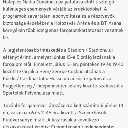
Halep és Nadia Comăneci pályafutása előtt tisztelgő
különleges események várják az érdeklődőket. A
programok zavartalan lebonyolítása és a résztvevők
biztonsága érdekében a Kolozsvár Aréna és a BT Aréna
környékén több ideiglenes forgalomkorlátozást vezetnek
be.
A legjelentősebb intézkedés a Stadion / Stadionului
sétányt érinti, amelyet június 15-e 5 óráig lezárnak a
forgalom elől. Emellett július 12-én, pénteken 19 és 19.40
között lezárják a Bem
/
George Coșbuc utcának a
Fürdő
/
Cardinal Iuliu Hossu utcai körforgalom és a
Függetlenség / Independenței sétány közötti szakaszát a
Sportolók Felvonulása miatt.
További forgalomkorlátozásokra kell számítani június 14-
én, vasárnap 6 és 11.45 óra között a Szuperhősök
Futóversenye miatt. A lezárások a következő
útszakaszokat érintik: Függetlenség / Independenței