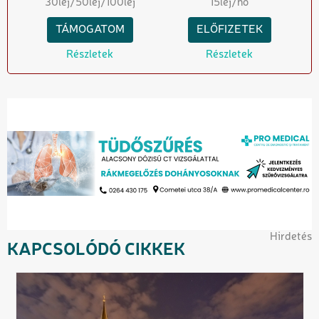
30
lej
/50
lej
/100
lej
15
lej/hó
TÁMOGATOM
ELŐFIZETEK
Részletek
Részletek
Hirdetés
KAPCSOLÓDÓ CIKKEK