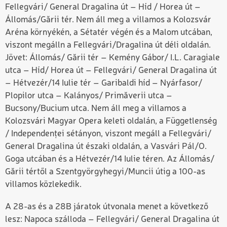
Fellegvári/ General Dragalina út – Híd / Horea út –
Állomás/Gării tér. Nem áll meg a villamos a Kolozsvár
Aréna környékén, a Sétatér végén és a Malom utcában,
viszont megálln a Fellegvári/Dragalina út déli oldalán.
Jövet: Állomás/ Gării tér – Kemény Gábor/ I.L. Caragiale
utca – Híd/ Horea út – Fellegvári/ General Dragalina út
– Hétvezér/14 Iulie tér – Garibaldi híd – Nyárfasor/
Plopilor utca – Kalányos/ Primăverii utca –
Bucsony/Bucium utca. Nem áll meg a villamos a
Kolozsvári Magyar Opera keleti oldalán, a Függetlenség
/ Independenței sétányon, viszont megáll a Fellegvári/
General Dragalina út északi oldalán, a Vasvári Pál/O.
Goga utcában és a Hétvezér/14 Iulie téren. Az Állomás/
Gării tértől a Szentgyörgyhegyi/Muncii útig a 100-as
villamos közlekedik.
A 28-as és a 28B járatok útvonala menet a következő
lesz: Napoca szálloda – Fellegvári/ General Dragalina út