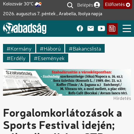
Ugrás
Belépés
Kolozsvár 30°C
Előfizetés
Felhasználói fiók me
a
2026. augusztus 7. péntek , Arabella, Ibolya napja
tartalomra
Kormány
Háború
Bakancslista
Erdély
Események
Hirdetés
Forgalomkorlátozások a
Sports Festival idején;