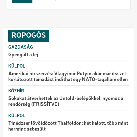
ROPOGÓS
GAZDASÁG
Gyengült a lej
KÜLPOL
Amerikai hírszerzés: Vlagyimir Putyin akár már ősszel
korlátozott támadást indíthat egy NATO-tagállam ellen
KÖZHÍR
Sokakat átverhettek az Untold-belépőkkel, nyomoz a
rendőrség (FRISSÍTVE)
KÜLPOL
Tinédzser lövöldözött Thaiföldön: hét halott, több mint
harminc sebesült