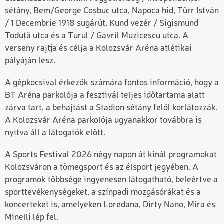
sétány, Bem
/
George Coșbuc utca, Napoca híd, Türr István
/ 1 Decembrie 1918 sugárút, Kund vezér / Sigismund
Toduță utca és a Turul / Gavril Muzicescu utca. A
verseny rajtja és célja a Kolozsvár Aréna atlétikai
pályáján lesz.
A gépkocsival érkezők számára fontos információ, hogy a
BT Aréna parkolója a fesztivál teljes időtartama alatt
zárva tart, a behajtást a Stadion sétány felől korlátozzák.
A Kolozsvár Aréna parkolója ugyanakkor továbbra is
nyitva áll a látogatók előtt.
A Sports Festival 2026 négy napon át kínál programokat
Kolozsváron a tömegsport és az élsport jegyében. A
programok többsége ingyenesen látogatható, beleértve a
sporttevékenységeket, a színpadi mozgásórákat és a
koncerteket is, amelyeken Loredana, Dirty Nano, Mira és
Minelli lép fel.