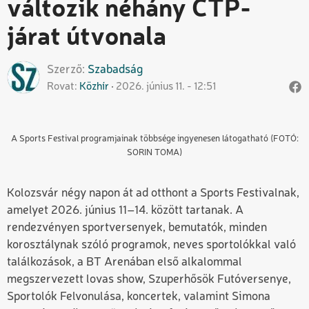
változik néhány CTP-
járat útvonala
Szerző
Szabadság
Rovat
Közhír
2026. június 11. - 12:51
A Sports Festival programjainak többsége ingyenesen látogatható (FOTÓ:
SORIN TOMA)
Kolozsvár négy napon át ad otthont a Sports Festivalnak,
amelyet 2026. június 11–14. között tartanak. A
rendezvényen sportversenyek, bemutatók, minden
korosztálynak szóló programok, neves sportolókkal való
találkozások, a BT Arenában első alkalommal
megszervezett lovas show, Szuperhősök Futóversenye,
Sportolók Felvonulása, koncertek, valamint Simona