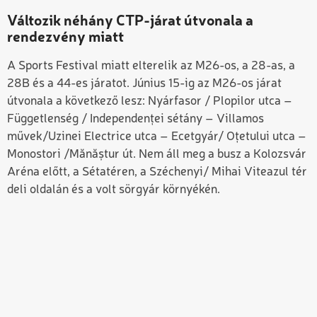
Változik néhány CTP-járat útvonala a
rendezvény miatt
A Sports Festival miatt elterelik az M26-os, a 28-as, a
28B és a 44-es járatot. Június 15-ig az M26-os járat
útvonala a következő lesz: Nyárfasor / Plopilor utca –
Függetlenség / Independenței sétány – Villamos
művek/Uzinei Electrice utca – Ecetgyár/ Oțetului utca –
Monostori /Mănăștur út. Nem áll meg a busz a Kolozsvár
Aréna előtt, a Sétatéren, a Széchenyi/ Mihai Viteazul tér
deli oldalán és a volt sörgyár környékén.