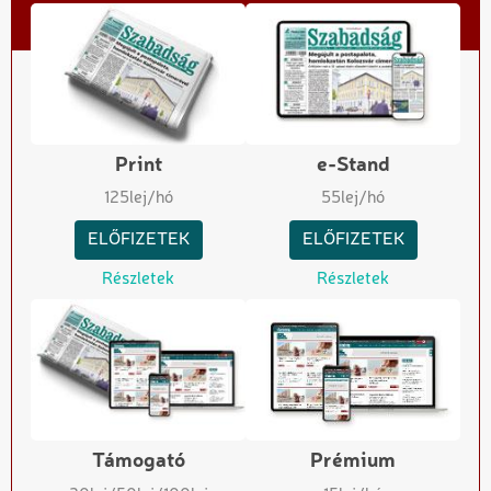
Print
e-Stand
125
lej/hó
55
lej/hó
ELŐFIZETEK
ELŐFIZETEK
Részletek
Részletek
Támogató
Prémium