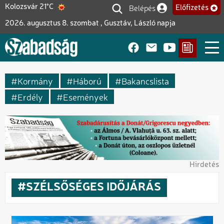
Ugrás
Belépés
Kolozsvár 21°C
Előfizetés
Felhasználói fiók me
a
2026. augusztus 8. szombat , Gusztáv, László napja
tartalomra
Kormány
Háború
Bakancslista
Erdély
Események
Hirdetés
SZÉLSŐSÉGES IDŐJÁRÁS