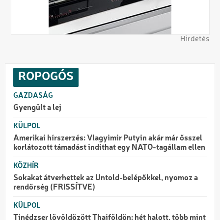
Hirdetés
ROPOGÓS
GAZDASÁG
Gyengült a lej
KÜLPOL
Amerikai hírszerzés: Vlagyimir Putyin akár már ősszel
korlátozott támadást indíthat egy NATO-tagállam ellen
KÖZHÍR
Sokakat átverhettek az Untold-belépőkkel, nyomoz a
rendőrség (FRISSÍTVE)
KÜLPOL
Tinédzser lövöldözött Thaiföldön: hét halott, több mint