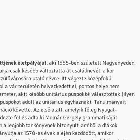
ttjének életpályáját
, aki 1555-ben született Nagyenyeden,
rja csak később változtatta át családnevét, a kor
zülővárosára utaló névre. Itt végezte középfokú
ol a vár területén helyezkedett el, pontos helye nem
emeter, akit később unitárius püspökké választottak (ilyen
üspököt adott az unitárius egyháznak). Tanulmányait
náció követte. Az első alatt, amelyik főleg Nyugat-
edezte fel és adta ki Molnár Gergely grammatikáját
 a legjobb tankönyvnek bizonyult, amiből a diákok
ányútja az 1570-es évek elején kezdődött, amikor