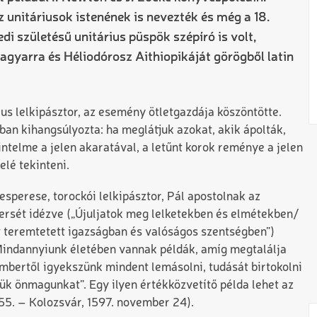
unitáriusok istenének is nevezték és még a 18.
di születésű unitárius püspök szépíró is volt,
magyarra és Héliodórosz Aithiopikáját görögből latin
us lelkipásztor, az esemény ötletgazdája köszöntötte.
ban kihangsúlyozta: ha meglátjuk azokat, akik ápolták,
 intelme a jelen akaratával, a letűnt korok reménye a jelen
elé tekinteni.
sperese, torockói lelkipásztor, Pál apostolnak az
 versét idézve („Újuljatok meg lelketekben és elmétekben/
nt teremtetett igazságban és valóságos szentségben”)
„Mindannyiunk életében vannak példák, amíg megtalálja
mbertől igyekszünk mindent lemásolni, tudását birtokolni
jük önmagunkat”. Egy ilyen értékközvetítő példa lehet az
55. – Kolozsvár, 1597. november 24).