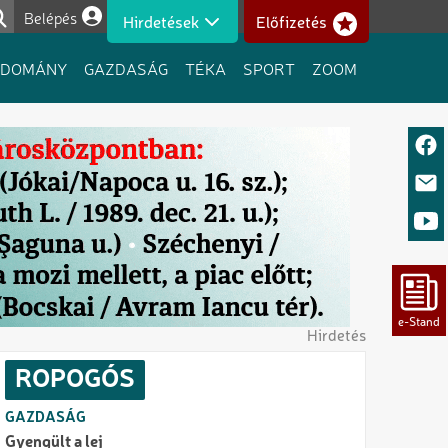
Belépés
Hirdetések
Előfizetés
Felhasználói fiók menüje
UDOMÁNY
GAZDASÁG
TÉKA
SPORT
ZOOM
Hirdetés
ROPOGÓS
GAZDASÁG
Gyengült a lej