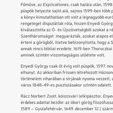
Főműve, az
Explicationes
, csak halála után, 159
püspök helyezte sajtó alá, sajnos 1599-ben több 
a könyv kimutathatóan ott volt a legnagyobb euró
rengeteget disputáltak róla, hiszen Enyedi Györg
kiválasztotta az Ó- és Újszövetségből azokat a r
Szentháromságot magyarázták, azokat alapos elem
érteni a görögből, illetve bebizonyította, hogy 
annak nincs bibliai eredete. 1619-ben Thoroczka
aminek szintén viszontagságos utóélete volt.
Enyedi György csak öt évig volt püspök, 1597. n
elhunyt. Az akkoriban frissen létrehozott Házs
történelem viharában a sírjának nyoma veszett, 
város 1848-49-es pusztulásakor szintén odalett.
Rácz Norbert Zsolt, kolozsvári lelkipásztor,
Enyed
érdekes adattal kezdte: az ókori görög filozófuss
1589 – Gyulafehérvár, 1649. december 12.) szárm