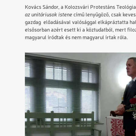
Kovács Sándor, a Kolozsvári Protestáns Teológiai
az unitáriusok istene
című lenyűgöző, csak kevese
gazdag előadásával valósággal elkápráztatta hal
elsősorban azért esett ki a köztudatból, mert fi
magyarul íródtak és nem magyarul írtak róla.