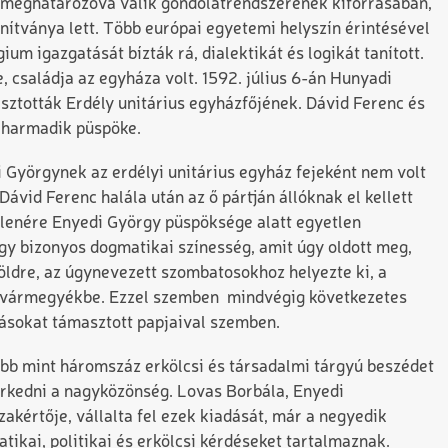
k meghatározóvá válik gondolatrendszerének kiforrásában,
anítványa lett. Több európai egyetemi helyszín érintésével
gium igazgatását bízták rá, dialektikát és logikát tanított.
 családja az egyháza volt. 1592. július 6-án Hunyadi
sztották Erdély unitárius egyházfőjének. Dávid Ferenc és
z harmadik püspöke.
i Györgynek az erdélyi unitárius egyház fejeként nem volt
ávid Ferenc halála után az ő pártján állóknak el kellett
llenére Enyedi György püspöksége alatt egyetlen
y bizonyos dogmatikai színesség, amit úgy oldott meg,
földre, az úgynevezett szombatosokhoz helyezte ki, a
r vármegyékbe. Ezzel szemben mindvégig következetes
árásokat támasztott papjaival szemben.
bb mint háromszáz erkölcsi és társadalmi tárgyú beszédet
erkedni a nagyközönség. Lovas Borbála, Enyedi
zakértője, vállalta fel ezek kiadását, már a negyedik
ikai, politikai és erkölcsi kérdéseket tartalmaznak.