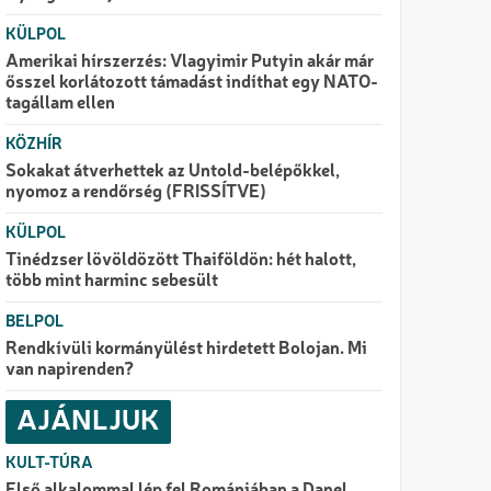
KÜLPOL
Amerikai hírszerzés: Vlagyimir Putyin akár már
ősszel korlátozott támadást indíthat egy NATO-
tagállam ellen
KÖZHÍR
Sokakat átverhettek az Untold-belépőkkel,
nyomoz a rendőrség (FRISSÍTVE)
KÜLPOL
Tinédzser lövöldözött Thaiföldön: hét halott,
több mint harminc sebesült
BELPOL
Rendkívüli kormányülést hirdetett Bolojan. Mi
van napirenden?
AJÁNLJUK
KULT-TÚRA