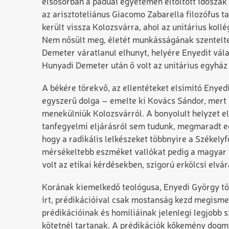
elsősorban a páduai egyetemen eltöltött idősza
az arisztoteliánus Giacomo Zabarella filozófus t
került vissza Kolozsvárra, ahol az unitárius kollé
Nem nősült meg, életét munkásságának szentelte,
Demeter váratlanul elhunyt, helyére Enyedit vála
Hunyadi Demeter után ő volt az unitárius egyhá
A békére törekvő, az ellentéteket elsimító Enyed
egyszerű dolga – emelte ki Kovács Sándor, mert D
menekülniük Kolozsvárról. A bonyolult helyzet e
tanfegyelmi eljárásról sem tudunk, megmaradt eg
hogy a radikális lelkészeket többnyire a Székely
mérsékeltebb eszméket vallókat pedig a magya
volt az etikai kérdésekben, szigorú erkölcsi elv
Korának kiemelkedő teológusa, Enyedi György tö
írt, prédikációival csak mostanság kezd megism
prédikációinak és homíliáinak jelenlegi legjobb s
kötetnél tartanak. A prédikációk kőkemény dogmat