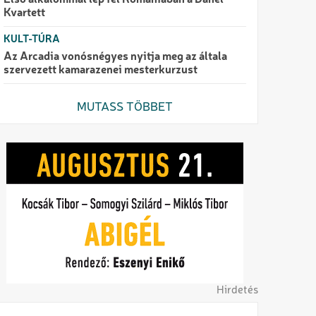
Első alkalommal lép fel Romániában a Danel
Kvartett
KULT-TÚRA
Az Arcadia vonósnégyes nyitja meg az általa
szervezett kamarazenei mesterkurzust
MUTASS TÖBBET
Hirdetés