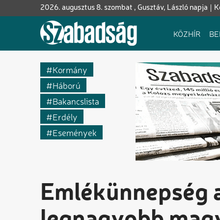
Ugrás
2026. augusztus 8. szombat , Gusztáv, László napja
K
a
tartalomra
Fő
KÖZHÍR
BE
navigáció
Kormány
Háború
Bakancslista
Erdély
Események
Emlékünnepség a