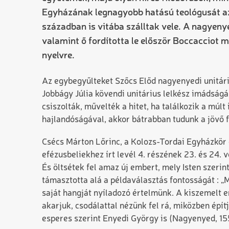
Egyházának legnagyobb hatású teológusát az 
században is vitába szálltak vele. A nagyenye
valamint ő fordította le először Boccacciot 
nyelvre.
Az egybegyűlteket Szőcs Előd nagyenyedi unitári
Jobbágy Júlia kövendi unitárius lelkész imádságá
csiszolták, művelték a hitet, ha találkozik a múlt
hajlandóságával, akkor bátrabban tudunk a jövő f
Csécs Márton Lőrinc, a Kolozs-Tordai Egyházkör e
efézusbeliekhez írt levél 4. részének 23. és 24.
És öltsétek fel amaz új embert, mely Isten szeri
támasztotta alá a példaválasztás fontosságát : 
saját hangját nyíladozó értelmünk. A kiszemelt e
akarjuk, csodálattal nézünk fel rá, miközben épít
esperes szerint Enyedi György is (Nagyenyed, 15