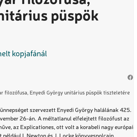
r filozófusa,
nitárius püspök
elt kopjafánál
ünnepséget szervezett Enyedi György halálának 425.
mber 26-án. A méltatlanul elfelejtett filozófust az
ve, az Explicationes, ott volt a korabeli nagy európai
t például I. Newton és J. Locke könyvespolcain.