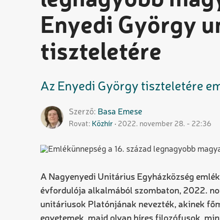
legnagyobb magya
Enyedi György u
tiszteletére
Az Enyedi György tiszteletére em
Szerző
Basa
Emese
Rovat
Közhír
2022. november 28. - 22:36
A Nagyenyedi Unitárius Egyházközség emlék
évfordulója alkalmából szombaton, 2022. nove
unitáriusok Platónjának nevezték, akinek főmű
egyetemek, majd olyan híres filozófusok, min