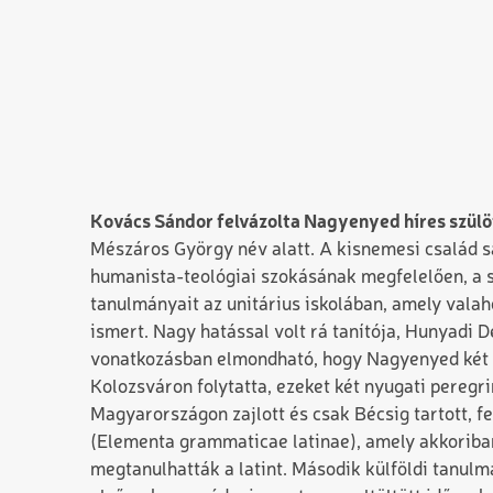
Kovács Sándor felvázolta Nagyenyed híres szülö
Mészáros György név alatt. A kisnemesi család sa
humanista-teológiai szokásának megfelelően, a s
tanulmányait az unitárius iskolában, amely valah
ismert. Nagy hatással volt rá tanítója, Hunyadi D
vonatkozásban elmondható, hogy Nagyenyed két p
Kolozsváron folytatta, ezeket két nyugati peregri
Magyarországon zajlott és csak Bécsig tartott, f
(Elementa grammaticae latinae), amely akkoriban
megtanulhatták a latint. Második külföldi tanulm