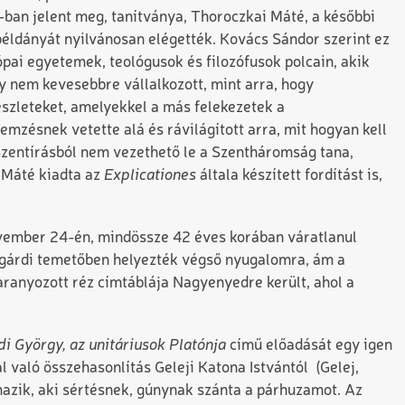
8-ban jelent meg, tanítványa, Thoroczkai Máté, a későbbi
példányát nyilvánosan elégették. Kovács Sándor szerint ez
pai egyetemek, teológusok és filozófusok polcain, akik
y nem kevesebbre vállalkozott, mint arra, hogy
észleteket, amelyekkel a más felekezetek a
zésnek vetette alá és rávilágított arra, mit hogyan kell
a Szentírásból nem vezethető le a Szentháromság tana,
i Máté kiadta az
Explicationes
általa készített fordítást is,
ovember 24-én, mindössze 42 éves korában váratlanul
ongárdi temetőben helyezték végső nyugalomra, ám a
aranyozott réz címtáblája Nagyenyedre került, ahol a
i György, az unitáriusok Platónja
című előadását egy igen
al való összehasonlítás Geleji Katona Istvántól (Gelej,
azik, aki sértésnek, gúnynak szánta a párhuzamot. Az