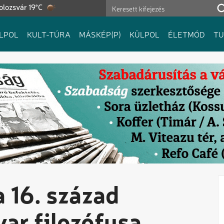
olozsvár 19°C
LPOL
KULT-TÚRA
MÁSKÉP(P)
KÜLPOL
ÉLETMÓD
T
 16. század