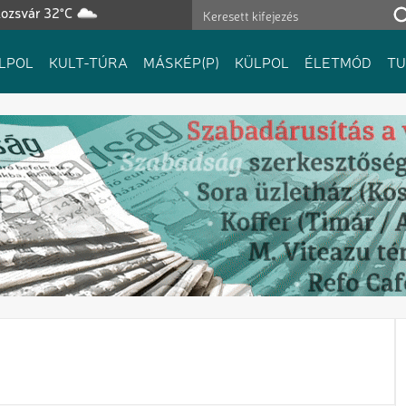
lozsvár 32°C
LPOL
KULT-TÚRA
MÁSKÉP(P)
KÜLPOL
ÉLETMÓD
T