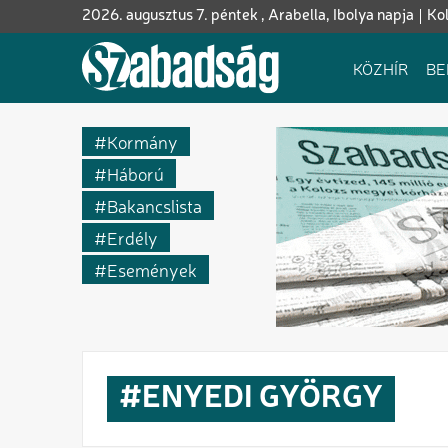
Ugrás
2026. augusztus 7. péntek , Arabella, Ibolya napja
Ko
a
tartalomra
Fő
KÖZHÍR
BE
navigáció
Kormány
Háború
Bakancslista
Erdély
Események
ENYEDI GYÖRGY