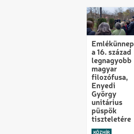
Emlékünnep
a 16. század
legnagyobb
magyar
filozófusa,
Enyedi
György
unitárius
püspök
tiszteletére
KÖZHÍR