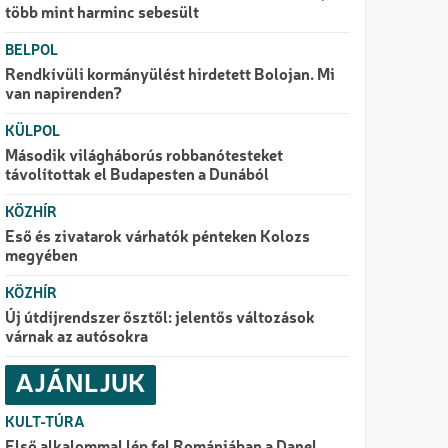
több mint harminc sebesült
BELPOL
Rendkívüli kormányülést hirdetett Bolojan. Mi
van napirenden?
KÜLPOL
Második világháborús robbanótesteket
távolítottak el Budapesten a Dunából
KÖZHÍR
Eső és zivatarok várhatók pénteken Kolozs
megyében
KÖZHÍR
Új útdíjrendszer ősztől: jelentős változások
várnak az autósokra
AJÁNLJUK
KULT-TÚRA