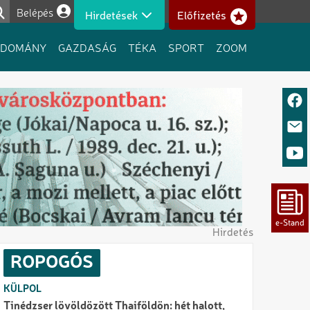
Belépés
Hirdetések
Előfizetés
Felhasználói fiók menüje
UDOMÁNY
GAZDASÁG
TÉKA
SPORT
ZOOM
Hirdetés
ROPOGÓS
KÜLPOL
Tinédzser lövöldözött Thaiföldön: hét halott,