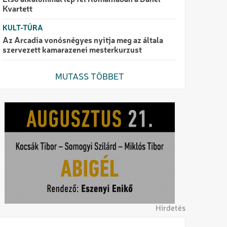
Első alkalommal lép fel Romániában a Danel
Kvartett
KULT-TÚRA
Az Arcadia vonósnégyes nyitja meg az általa
szervezett kamarazenei mesterkurzust
MUTASS TÖBBET
Hirdetés